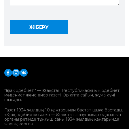
"Қазақ әдебиеті" — Қазақстан Республикасының әдебиет,
мәдениет және өнер газеті. Әр апта сайын, жұма күні
шығады.
Газет 1934 жылдың 10 қаңтарынан бастап шыға бастады.
«Қазақ әдебиеті» газеті — Қазақстан жазушылар одағының
органы ретінде тұңғыш саны 1934 жылдың қаңтарында
жарық көрген.