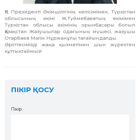
ҚР Президенті Әкімші­лі­гінің келісімімен, Түркістан
облысының әкімі Ж.Түй­­ме­баевтың өкімімен
Түркістан облысы әкімінің орын­ба­сары болып
Қазақстан Жазушылар одағының мүшесі, жазушы
Отарбаев Мәлік Нұржанұлы тағайындалды.
Әріптесімізді жаңа қызметімен шын жүрек­тен
құттықтаймыз!
ПІКІР ҚОСУ
Пікір