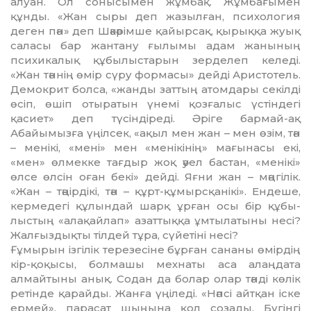
алуан. Ол сонысы­мен жұмбақ. Жұмбағымен
құнды. «Жан сыры деп жазылған, психоло­гия
деген пән» деп Шәкәрімше қайыр­сақ, қырыққа жуық
саласы бар жантану ғылымы адам жанының
психикалық құбылыстарын зерделеп келеді.
«Жан тәннің өмір сүру формасы» дейді Аристотель.
Де­мо­крит болса, «жанды заттың атомдары секілді
өсіп, өшіп отыратын үнемі қозғалыс үстіндегі
қасиет» деп түсін­діреді. Әріге бармай-ақ
Абайымызға үңілсек, «ақыл мен жан – мен өзім, тән
– менікі, «мені» мен «менікінің» мағынасы екі,
«мен» өлмекке тағдыр жоқ әуел бастан, «менікі»
өлсе өлсін оған бекі» дейді. Яғни жан – мәң­гілік.
«Жан – тәңірдікі, тән – құрт-құмырсқанікі». Ендеше,
кермедегі құлындай шарқ ұрған осы бір құ­бы­
лыстың «алақайлап» азаттыққа ұм­тыла­тыны несі?
Жалғыздықты тіл­дей тұра, сүйетіні несі?
Ғұмырын ізгілік терезесіне бұрған сананы өмірдің
кір-қоқысы, болмашы мехнаты аса алаңдата
алмайтыны анық. Содан да болар олар тәнді көлік
ретінде қарайды. Жанға үңіледі. «Нәпсі айтқан іске
ермей», парасат шыңына қол созады. Бүгінгі