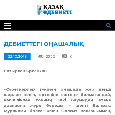
ӘДЕБИЕТТЕГІ ОҢАШАЛЫҚ
23.10.2018
2222
0
Батырхан Сәрсенхан
«Суреткерлер түнімен оңашада жер әлемді
шарлап келіп, ертеңіне ештеңе болмағандай,
көпшілікпен тонның ішкі бауындай етене
араласып жүре береді», – депті Бальзак.
Мураками болса: «Мен жалғыз қалғаныммен,