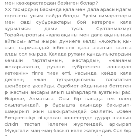
мен көзқарастардан безінген болар?
XX ғасырдың басында қала мен дала арасындағы
тартысты ұғым пайда болды. Зәулім ғимараттары
мен сәнді субұрқақтары бой көтерген қала
құрылысы дами түсті. Сұлтан­махмұт
Торайғыровтың «қала ақыны мен дала ақынының
айтысы» атты жыры дүниеге келді. «Жоқтық қы­
сып, сармасадай ілбиген» қала ақы­нын сынға
алды сол жырда. Қалада рухани құндылықтардың
кемшін тартатынын, жастардың «жаңаны
жоғарылатып, рухани түбіртектен алшақтап
кеткенін» тілге тиек етті. Расында, кейде қала
дегенің «жан тұтқындығына» тоғытатын
шеңберге ұқсайды. Әдебиет айдынына беттеген
әр жастың аңсары алып шаһарларға ауатыны рас.
Әсіресе, Алматыға. Осы бір қалада тек өлең
оқылатындай, әр бұрышта ақындар бақырып-
шақырып жын шақыра­тындай сезілетін. «Сәкен
бәтеңке­сі­нің» ізі қалған көшелерде дудар ша­шын
сілкіп тастап Төлеген жүр­ген­дей, арқырап
Мұқағали маң-маң басып келе жатқандай. Сол бір