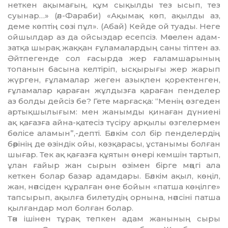
неткен ақымағың, құм сықылды тез ысып, тез
суынар…» (әл-Фараби) «Ақымақ көп, ақылды аз,
деме көптің сөзі пұл». (Абай) Кейде ой туады. Неге
ойшылдар аз да ойсыздар есепсіз. Мәселен адам­
зат­қа шырақ жаққан ғұламалардың саны тіптен аз.
Әйтпегенде сол ға­сырда жер ғаламшарының
топанын басына келтіріп, ысқырығы жер жарып
жүрген, ғұламалар жеген азық­пен қоректенген,
ғұламалар қара­ған жұлдызға қараған пенделер
аз болды дейсіз бе? Гете марғасқа: “Менің өзгеден
артықшылығым: мен жанымды қинаған дүниені
ақ қағазға айна-қатесіз түсіру арқылы өзгелермен
бөлісе аламын”,-депті. Бәлкім сол бір пенделердің
бәрінің де өзіндік ойы, көзқарасы, ұстанымы болған
шығар. Тек ақ қағазға құятын өнері кемшін тартып,
ұлан ғайыр жан сырын өзімен бірге мәңгі ала
кеткен болар базар адамдары. Бәлкім ақыл, көңіл,
жан, нәпсіден құралған өне бойын «патша көңілге»
тапсы­рып, ақылға билетудің орнына, нәп­сіні патша
қылғандар мол болған болар.
Тән ішінен тұрақ тепкен адам жанының сыры