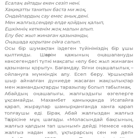
Есалаң айтады екен сезіп нені.
Хақиқатты танитын баста ми жоқ,
Ондайлардың сау емес анық дені.
Мен жалғыз,сендер елде қойдың қалып,
Ешкімнің кеткенім жоқ малын алып.
Елу бес жыл жинаған қазынамды,
Оңашада қорытам ойға салып.
Осы бір шумақтан іздеген түйіні­міздің бір ұшы
қылтияды. Шәкәрім қажының оңашалануды
көксегендегі түпкі мақсаты «елу бес жыл жинаған
қазынаны қорыту». Бағамдау. Яғни оңашалылық –
ойлануға мүмкіндік алу. Есеп беру. Ұршықтай
шыр айналған дүниеде жасаған жақсы­лық­тар
мен жамандықтарды тара­зылау болып табылмақ.
Абайдың оңашалығы, жалғыз­дығы өзгелерге
ұқсамайды. Махам­бет қамыққанда Исатайға
қарап, жыраулар шамырқанғанда ханға қарап
толғаушы еді. Бірақ Абай жалғыздан жалғыз
Тәңірісіне мұң шағады. «Моласындай бақсының,
жалғыз қалдым тап шыным!» дейді. Немесе «өзің
жалғыз надан көп, ұқтырарсың сен не деп»