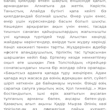
балаң қиялдар өткен шақтың еншісінде қалып,
армандаған Алматыға да жеттік. Көрістік.
Таныстық. Алайда бүгінгі қала кейпі біз
қиялдағандай болмай шықты. Өнер үшін емес,
өмір үшін күрескендер басым болып шықты.
Көшеден арқыраған ақын үнін емес, тасада
тиынын санаған қайыршылардың жалынышты
үні құлаққа түрпідей тиді. Алыстан көңілді,
жайдары көрінгендер, өмірде тым жүдеу көрінді.
Көңіл көкжиегі төмен тартты. Жүздерінен әлдебір
нәрсеге алаңдаушылық, тірліктің тас тұтқасынан
шаршаған кейіп бар. Ертелеу кезде немкеттілеу
оқып өте шыққан Лев Толстойдың «Крейцер
сонатасындағы» мына бір жолдар ойға оралады.
«Бақытсыз адамға қалада тұру жеңілірек. Адам
қалада жүз жасаса да өзінің әлде­қашан өліп, сүйегі
шіріп кеткенін де байқамауы мүмкін. Өзіңді өзің
сарапқа салуға уақытың жоқ. Қол тимейді…» Жан
бостандығын, ішкі ерік азаттығын аңсаған
тұлғаның арманы бөлек, аңсары бөтен-дүр.
Қазақтың алып ақыны Қадір Мырза Әлінің көзі
тірісінде-ақ өз дәрежесіне лайық құрмет-