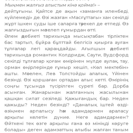
Мыңмен жалғыз алыстым
кінә қойма!» –
дейтұғыны. Қайтсе де ақын «заманға иленбеді,
күйлемеді» де. Өзі жазған «Масғұттағы» хан секілді
жұрт ішкен суды іше саларға тәуекел де етпеді. Өз
жалғыздығын мәпелеп ғұмырдан өтті.
Әлем әдебиеті тарихында мы­сық­табан тірліктен
бас тартып, бұйра бұлттай белгісіз қиырға ауған
тұл­ғалар легі қараңдайды. Ағылшын әде­биеті
тарихында романтик Кол­дридж, Саути, Вудсфорд
секілді тұлғалар қоғам өмірінен мүлде аулақ, тау,
орман өңірлерінде ғұмыр кешіп, «Көл мектебін»
ашты. Мәселен, Лев Толстойды алалық. Үйінен
безінді. Өзі қоршаған ортадан алыс кетті. Өмірінің
соңғы тұсында түсірілген суреті бар. Дорба
асынған. Жанары­нан жалғанның жасылынан
қашқан сипат сезіледі. Қажығандық бар. Неден
қажыды? Неден безінді? «Да­налық іштей өзді-
өзіңмен арпалысу һәм адамдармен араласу
арқылы келетін дүние. Неге адамдармен?
Өйткені тек өзге арқылы ғана өз мініңді көруге
болады» деген адам­зат­тың алыбы жалған таным