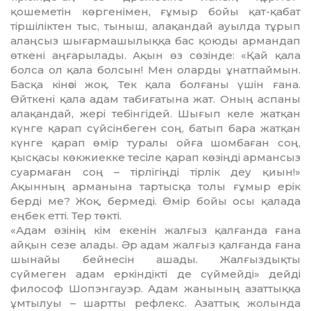
қошеметін көргені­мен, ғұмыр бойы қат-қабат
тіршілік­тен тыс, тыныш, алақандай ауылда тұрып
алаңсыз шығармашылыққа бас қоюды армандап
өткені аңға­рылады. Ақын өз сөзінде: «Қай қала
болса ол қала болсын! Мен оларды ұнатпаймын.
Басқа кінәсі жоқ. Тек қала болғаны үшін ғана.
Өйткені қала адам табиғатына жат. Оның аспаны
алақандай, жері тебінгідей. Шығып келе жатқан
күнге қарап сүйсінбеген соң, батып бара жатқан
күнге қарап өмір туралы ойға шом­баған соң,
қысқасы көкжиекке тесіле қарап көзіңді армансыз
суармаған соң – тірлігіңді тірлік деу қиын!»
Ақынның арманына тартысқа толы ғұмыр ерік
берді ме? Жоқ, бермеді. Өмір бойы осы қалада
еңбек етті. Тер төкті.
«Адам өзінің кім екенін жалғыз қалғанда ғана
айқын сезе алады. Әр адам жалғыз қалғанда ғана
шынайы бейнесін ашады. Жалғыздықты
сүймеген адам еркіндікті де сүй­мей­ді» дейді
философ Шопэнгауэр. Адам жанының азаттыққа
ұмтылуы – шартты рефлекс. Азаттық жолында