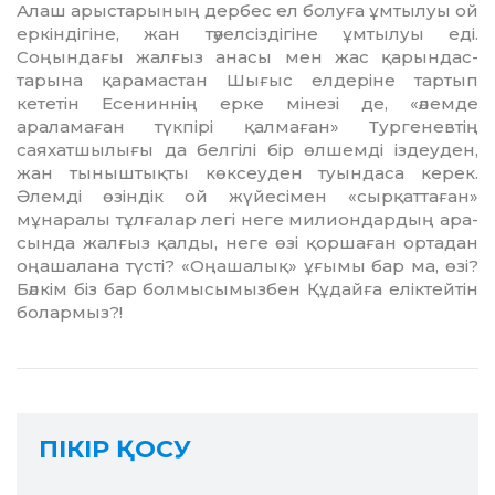
Алаш арыстарының дербес ел болуға ұмтылуы ой
еркіндігіне, жан тәуел­сіз­дігіне ұмтылуы еді.
Соңындағы жалғыз анасы мен жас қарындас­
тарына қарамастан Шығыс елдеріне тартып
кететін Есениннің ерке мінезі де, «әлемде
араламаған түкпірі қалмаған» Тургеневтің
саяхатшы­лығы да белгілі бір өлшемді іздеуден,
жан тыныштықты көксеуден туын­да­са керек.
Әлемді өзіндік ой жүйе­сімен «сырқаттаған»
мұнаралы тұл­ғалар легі неге милиондардың ара­­
сында жалғыз қалды, неге өзі қор­шаған ортадан
оңашалана түсті? «Оңашалық» ұғымы бар ма, өзі?
Бәлкім біз бар болмысымызбен Құ­дайға еліктейтін
болармыз?!
ПІКІР ҚОСУ