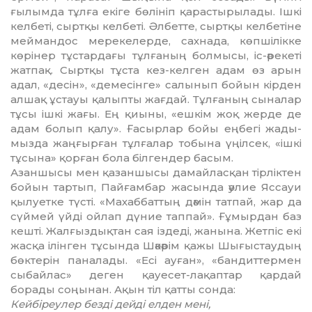
ғылымда тұлға екіге бөлініп қарастырылады. Ішкі
келбеті, сырт­қы келбеті. Әлбетте, сыртқы келбе­тіне
меймандос мерекелерде, сахнада, көпшілікке
көрінер тұстар­дағы тұлғаның болмысы, іс-әрекеті
жатпақ. Сыртқы тұста кез-келген адам өз арын
адал, «десін», «деме­сінге» салынып бойын кірден
алшақ ұстауы қалыпты жағдай. Тұлғаның сыналар
тұсы ішкі жағы. Ең қиыны, «ешкім жоқ жерде де
адам болып қалу». Ғасырлар бойы еңбегі жады­
мызда жаңғырған тұлғалар тобына үңілсек, «ішкі
тұсына» қорған бола білгендер басым.
Азаншысы мен қазаншысы да­майласқан тірліктен
бойын тартып, Пайғамбар жасында әулие Яссауи
қылуетке түсті. «Махаббаттың дәмін татпай, жар да
сүймей үйді ойлап дүние таппай». Ғұмырдан баз
кешті. Жалғыздықтан сая іздеді, жанына. Жетпіс екі
жасқа ілінген тұсында Шәкәрім қажы Шығыстаудың
бөктерін паналады. «Есі ауған», «бандиттермен
сыбайлас» деген қауесет-лақаптар қардай
борады соңынан. Ақын тіл қатты сонда:
Кейбіреулер безді дейді елден мені,