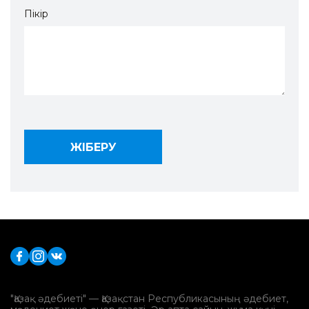
Пікір
"Қазақ әдебиеті" — Қазақстан Республикасының әдебиет,