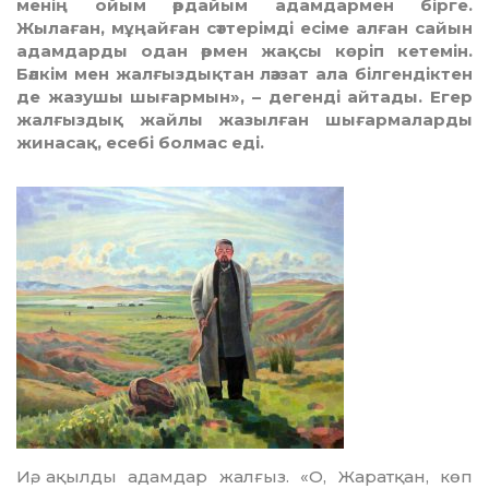
менің ойым әрдайым адамдармен бірге.
Жылаған, мұңайған сәттерімді есіме алған сайын
адамдарды одан әрмен жақсы көріп кетемін.
Бәлкім мен жалғыздықтан ләззат ала білгендіктен
де жазушы шығармын», – дегенді айтады. Егер
жалғыздық жайлы жазылған шығарма­ларды
жинасақ, есебі болмас еді.
Иә, ақылды адамдар жалғыз. «О, Жаратқан, көп