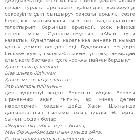
дейді.Ра­сын­да 1868 жылғы Патша үкіметі «Жаңа
низам туралы ережесін» қабылдап, «сексеуілді
сексеуілге ұып сындыру» саясаты арқылы сөзге
берік, іске мығым халықты болыс, ояздыққа итше
таластырып, барынша арыз­қой, ұсақ мінезді
еткені мәлім. Сұл­танмахмұттың «Абай тұсы
қазақтың бұзылғаны, қаралыққа айналып қызыл
қаны» демегі осыдан еді. Бұқараның есі-дерті
билікке ауып, ғылым-білімнен, ұлттық тамырдан
алыс кете бастаған тұста «соңғы пай­ғамбардың»:
Қайғы шығар ілімнен,
Ыза шығар білімнен.
Қайғы мен ыза қысқан соң,
Зар шығады тілімнен, –
деп күңіренуі заңды болатын. «Адам баласы
бірінен-бірі ақыл, ғылым, ар, мінез деген
нәрселермен озады» дейді Хакім. Шынында
данышпан­ның ғылымы озық тұрды. Өз орта­
сынан. Содан болар:
«Жүрегіңнің түбіне терең бойла,
Мен бір жұмбақ адаммын оны да ойла.
Соқтықпалы, соқпақты жерде өстім,