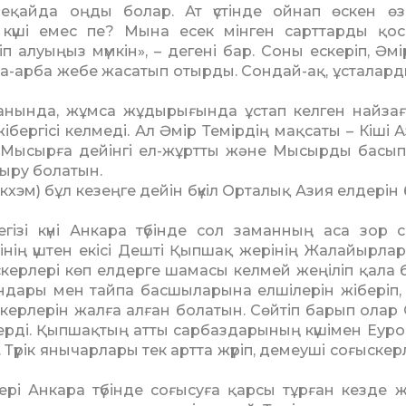
қайда оңды болар. Ат үстінде ойнап өскен өзі
і күші емес пе? Мына есек мінген сарт­тар­ды қос
п алуыңыз мүмкін», – дегені бар. Соны ес­ке­ріп, Әм
рба-арба жебе жасатып отырды. Сондай-ақ, ұсталарды
нында, жұмса жұдыры­ғында ұстап келген найза
ібергісі келмеді. Ал Әмір Темірдің мақсаты – Кіші 
ы, Мысырға дейінгі ел-жұрт­ты және Мысырды басып
­дыру болатын.
) бұл кезеңге дейін бүкіл Орталық Азия елдерін бір
ізі күні Анкара түбінде сол заманның аса зор 
рінің үштен екісі Дешті Қып­шақ жерінің Жалайырла
керлері көп елдерге шама­сы келмей жеңіліп қала 
андары мен тайпа басшыла­ры­на елшілерін жіберіп,
әскерлерін жалға алған бола­тын. Сөйтіп барып олар
берді. Қыпшақтың атты сарбаздарының күшімен Еуро
Түрік янычарлары тек артта жүріп, демеуші соғыскер­
лері Анкара түбінде соғысуға қарсы тұрған кезде ж