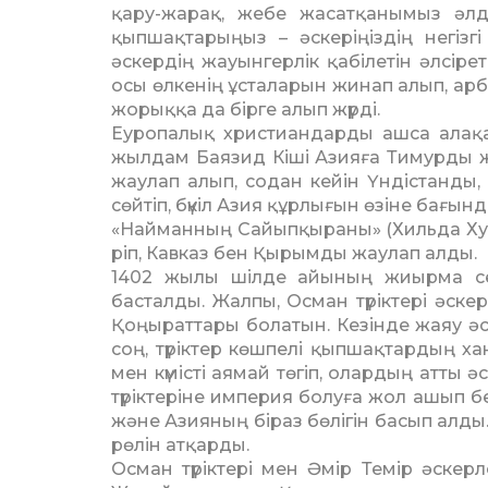
қару-жарақ, жебе жасатқанымыз әлде
қыпшақта­ры­ңыз – әскеріңіздің негізг
әскердің жауын­герлік қабілетін әлсіреті
осы өлкенің ұс­та­ла­рын жинап алып, а
жорыққа да бірге алып жүрді.
Еуропалық христиандарды ашса алақа
жылдам Баязид Кіші Азияға Ти­мур­ды ж
жаулап алып, содан кейін Үндіс­тан­д
сөйтіп, бүкіл Азия құрлығын өзіне бағын
«Найманның Сайыпқыраны» (Хильда Хукхэм
ріп, Кавказ бен Қырымды жау­лап алды.
1402 жылы шілде айының жиыр­ма сег
басталды. Жалпы, Осман түріктері әске
Қоңыраттары болатын. Кезінде жаяу әс
соң, түріктер көшпелі қыпшақтар­дың х
мен күмісті аямай төгіп, олардың атты 
түріктеріне империя болуға жол ашып 
және Азияның біраз бөлігін басып алды. 
рөлін атқарды.
Осман түріктері мен Әмір Те­мір әскер