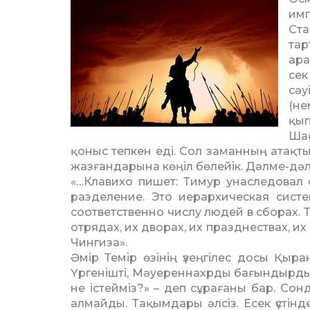
им
Ст
тар
ара
сек
сәу
(не
қып
Шағ
қоныс тепкен еді. Сол заманның атақт
жазғандарына көңіл бөлейік. Дәлме-дәл
«…Клавихо пишет: Тимур унас­ледовал
разделение. Это иерархическая сис
соответ­с­твен­но числу людей в сборах.
отрядах, их дворах, их празднествах, их
Чингиза».
Әмір Темір өзінің үзеңгілес досы Қыр
Үргенішті, Мәуереннахрды бағындырды
не істейміз?» – деп сұра­ғаны бар. Со
алмайды. Тақымдары әлсіз. Есек үстін