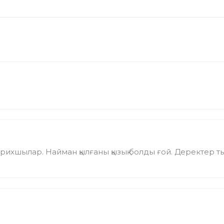
арихшылар. Найман қылғаны қызық болды ғой. Деректер т