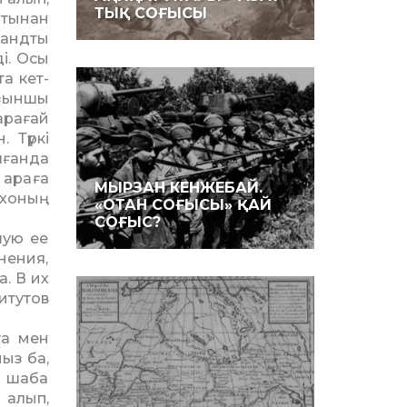
ТЫҚ СОҒЫСЫ
тынан
қандты
і. Осы
а кет­
ызыншы
Тарағай
 Түркі
лғанда
 араға
МЫРЗАН КЕНЖЕБАЙ.
ихоның
«ОТАН СОҒЫСЫ» ҚАЙ
СОҒЫС?
шую ее
нения,
а. В их
титутов
уа мен
ыз ба,
а шаба
 алып,