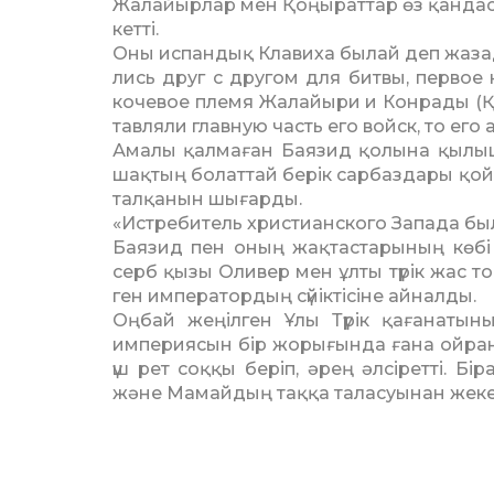
Жалайырлар мен Қоңыраттар өз қандаст
кетті.
Оны испандық Клавиха былай деп жазады
ли­сь друг с другом для битвы, первое
кочевое пле­мя Жалайыри и Кон­рады (Қоң
тавляли главную часть его войск, то его 
Амалы қалмаған Баязид қо­лы­на қылышы
шақ­тың болаттай берік сарбаздары қой­
талқанын шығарды.
«Истребитель христианского Запада бы
Баязид пен оның жақтастары­ның көбі 
серб қызы Оливер мен ұлты түрік жас тоқ
ген императордың сүйіктісіне ай­налды.
Оңбай жеңілген Ұлы Түрік қағанатыны
империясын бір жорығында ғана ойран
үш рет соққы беріп, әрең әлсіретті. Б
және Мамайдың таққа таласуынан жеке х