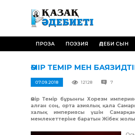
ПРОЗА
ПОЭЗИЯ
ӘДЕБИ СЫН
ӘМІР ТЕМІР МЕН БАЯЗИД
07.09.2018
12128
7
Әмір Темір бұрынғы Хорезм импери
алған соң, орта азиялық қала Сама
халық империясы үшін Самарқа
мемлекеттеріне баратын Жібек жолы
Осм