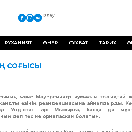
РУХАНИЯТ
ӨНЕР
СҰХБАТ
ТАРИХ
Ә
ТІҢ СОҒЫСЫ
ясының және Мәуереннахр аумағын толықтай ж
рқандты өзінің резиденциясына айналдырды. К
нд Үндістан әрі Мысырға, басқа да мұс
ның дәл төсіне орналасқан болатын.
ан түріктері византиялық Константинопольді жаулап