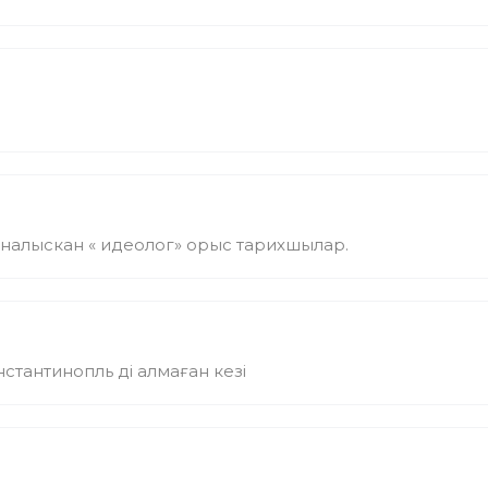
йналыскан « идеолог» орыс тарихшылар.
нстантинопль ді алмаған кезі