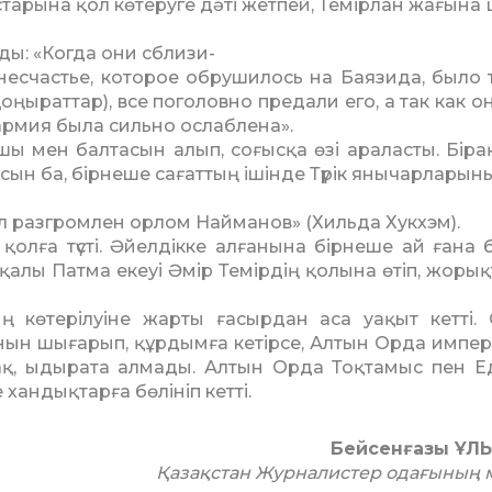
арына қол көтеруге дәті жетпей, Темірлан жағына
: «Когда они сблизи­-
 несчастье, которое обру­шилось на Баязида, было т
ы­рат­тар), все поголовно предали его, а так как о
армия была сильно осла­б­лена».
 мен балтасын алып, со­ғыс­қа өзі араласты. Бірақ
сын ба, бірнеше сағаттың ішін­де Түрік янычарларыны
л разгромлен орлом Найманов» (Хильда Хукхэм).
қолға түсті. Әйелдікке алғанына бірнеше ай ғана 
алы Патма екеуі Әмір Те­мір­­дің қолына өтіп, жорық
ң көтерілуіне жарты ғасырдан аса уақыт кетті.
ын шығарып, құрдымға кетірсе, Алтын Орда импе
ірақ, ыдырата алмады. Алтын Орда Тоқтамыс пен Ед
андықтарға бөлініп кетті.
Бейсенғазы ҰЛ
Қазақстан Журналистер одағының 