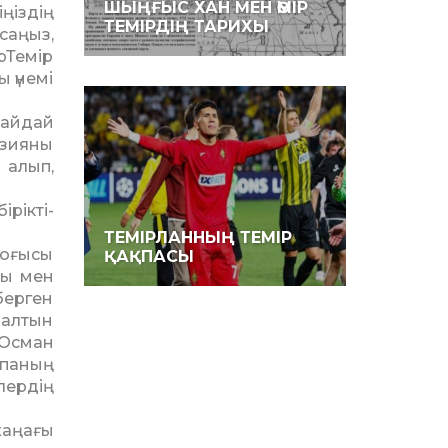
ШЫҢҒЫС ХАН МЕН ӘМІР
ңіздің
ТЕМІРДІҢ ТАРИХЫ
саңыз,
ірТемір
 үнемі
ғайдай
Азияны
 алып,
ік­ті­
ТЕМІРЛАННЫҢ ТЕМІР
соғысы
ҚАҚПАСЫ
ры мен
берген
 алтын
 Осман
па­ның
лер­дің
аңа­ғы