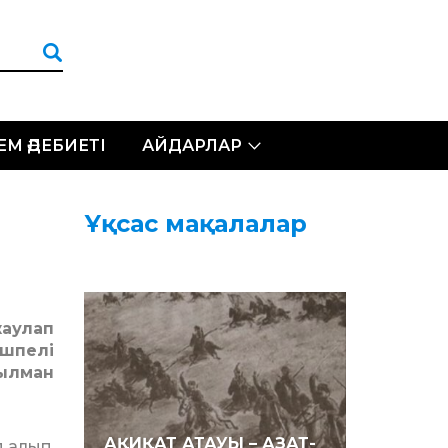
ЛЕМ ӘДЕБИЕТІ
АЙДАРЛАР
Ұқсас мақалалар
аулап
өшпелі
ылман
АҚИҚАТ АТАУЫ – АЗАТ­
 алып,