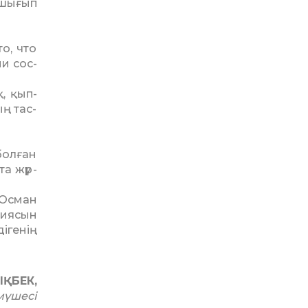
 шығып
о, что
ни сос­
, қып­
ң тас-
болған
та жүр­
 Осман
риясын
ігенің
ЫҚБЕК,
мүшесі