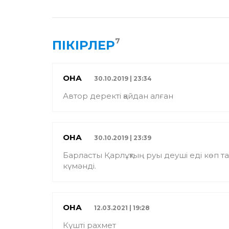
7
ПІКІРЛЕР
ҚОНАҚ
30.10.2019 | 23:34
Автор деректі қайдан алған
ҚОНАҚ
30.10.2019 | 23:39
Барласты Қарлұқтың руы деуші еді көп т
күмәнді.
ҚОНАҚ
12.03.2021 | 19:28
Күшті рахмет