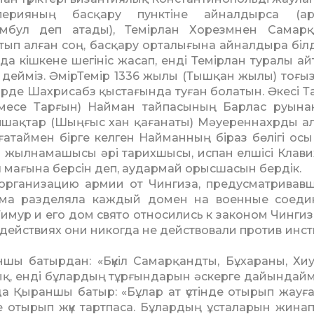
перияның басқару пунктіне айналдырса (ар
амбул деп атады), Темірлан Хорезмнен Са­мар
тып алған соң, бас­қару орталығына айналдыра білд
да кішкене шегініс жасап, енді Темірлан туралы айт
 дейміз. ӘмірТемір 1336 жы­лы (Тышқан жылы) тоғ
ір­­де Шахрисабз қыстағында ту­­ған болатын. Әкесі 
месе Тарғын) Найман тайпасы­ның Барлас руынан.
­шақ­тар (Шыңғыс хан қағанаты) Мәуереннахрды а
а­тай­мен бірге келген Найманның біраз бөлігі осы
ы жылнама­шысы әрі тарихшысы, испан елшісі Клав
 мағына берсін деп, аудармай орысшасын бердік.
 организацию армии от Чингиза, предусматривав
тема разделяла каждый домен на военные соеди
 Ти­мур и его дом свято относились к законом Чингиз
 дейс­т­виях они никогда не дейст­вовали против инс
аншы батырдан: «Бүкіл Самарқандты, Бұхараны, Хи
қ, енді бұлардың тұрғындарын әскерге дайындай­м
нда Қыраншы батыр: «Бұлар ат үстінде отырып жауғ
де отырып жүк тартпаса. Бұлардың ұсталарын жинап