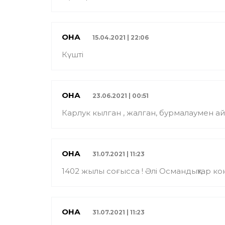
ҚОНАҚ
15.04.2021 | 22:06
Күшті
ҚОНАҚ
23.06.2021 | 00:51
Карлук кылган , жалган, бурмалаумен а
ҚОНАҚ
31.07.2021 | 11:23
1402 жылы соғысса ! Әлі Османдықтар ко
ҚОНАҚ
31.07.2021 | 11:23