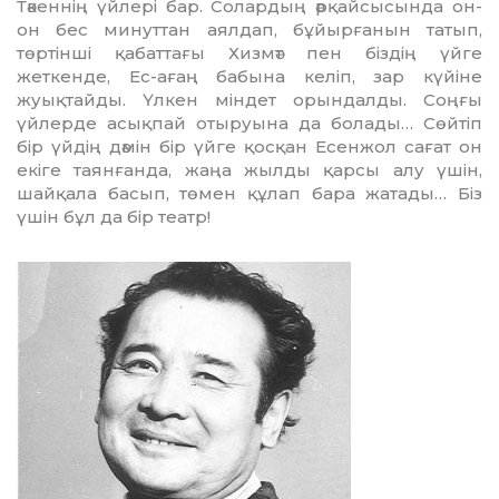
Тәкеннің үйлері бар. Солардың әрқайсысында он-
он бес минуттан аялдап, бұйырғанын татып,
төртінші қабаттағы Хизмәт пен біздің үйге
жеткенде, Ес-ағаң бабына келіп, зар күйіне
жуықтайды. Үлкен міндет орындалды. Соңғы
үйлерде асықпай отыруына да болады… Сөйтіп
бір үйдің дәмін бір үйге қосқан Есенжол сағат он
екіге таянғанда, жаңа жылды қарсы алу үшін,
шайқала басып, төмен құлап бара жатады… Біз
үшін бұл да бір театр!