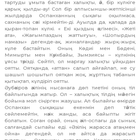
тартуды ұмыта бастаған халықты, әй, бір күлкіге
қарық қылды-ау! Сол бір алпысыншы-жетпісінші
жылдарда Оспанханның сықағы оқылмаса,
сахнаның сәні кірмейтін-ді. Ауылда да, қалада да
қыран-топан күлкі. « Екі қыздың әңгімесі», «Жеті
ата», «Жағымпаздың жаттығуы», «Шопырдың
намазы» дегенде-ақ, жиналғандар жырқ-жырқ
күле бастайтын. Оның Көдиі мен Бөдені,
Мимырты мен Кәуікбайы, Зымзиясы – күлкінің
ұясы тәрізді. Сөйтіп, ол марғау халықты ұйқыдан
оятты. Оятқанда, «аттан» салып айғайлап, не су
шашып шошытып оятқан жоқ, жұрттың табанын
қытықтап, күлдіріп оятты.
Әубәкіров әзілінің нысанаға дөп тиетіні оның тіл
байлығында жатыр. Ол – халықтық тілдің мәйегін
бойына мол сіңірген жазушы. Ал былайғы өмірде
Оспанхан сықақшы екенмін деп тәйтік
сөйлемейтін, нәзік жанды, аса байыпты жігіт
болатын. Соған орай, оның әзіл-оспағы да сынық
салғандай сыпайы еді. «Әзілің жарасса атаңмен
ойна» дегендей, ол не айтса да жарасып