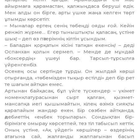
айырмаға қарамастан, қалжыңдаса беруші едік.
Мен алды он бірге, арты үшке жаңа келген төрт
ұлымды көрсетіп:
– Мыналар ертең сенің төбеңді ояды ғой. Кейін
ренжіп жүрме… Егер тыныштықты қаласаң, үстіне
шық! – деп өз пәтерімнің кілтін ұсындым.
– Баладан қорқатын кісіні тапқан екенсің! – деді
Оспанхан қолын сермеп. – Менде де мұндай
«боксердің» үшеуі бар. Тарсыл-тұрсылға
үйренгенбіз.
Осекең осы сертінде тұрды. Он жылдай көрші
отырғанда, «төбемізден тықыр естілді» деп бір рет
те шағым айтқан емес.
Артынан байқасақ, бұл үйге түскендер – үкімет
номенклатурасынан сырт қалған, қызмет-
мансапқа иегі қышымайтын, кілең өзіміз сияқты
қарапайым жандар екен. Бір сөзбен айтқанда,
әдебиеттің «еңбек торылары». Сондықтан бір-
бірімізге омырау көрсетпей, тез тіл табысып кеттік.
Оның үстіне, «Ақ үйдегі» көршілер – өздерінің
атағына сай, жалғанды жалпағынан басып