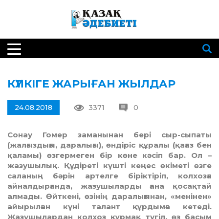
КҮЛКІГЕ ЖАРЫҒАН ЖЫЛДАР
24.08.2018
3371
0
Сонау Гомер заманынан бері сыр-сыпаты
(жалғыздығы, даралығы), өндіріс құралы (қағаз бен
қаламы) өзгермеген бір көне кәсіп бар. Ол –
жазушылық. Құдіреті күшті кеңес өкіметі өзге
саланың бәрін артелге біріктіріп, колхозға
айналдырғанда, жазушыларды ғана қосақтай
алмады. Өйткені, өзінің даралығынан, «менінен»
айырылған күні талант құрдымға кетеді.
Жазушылардан колхоз құрмақ түгіл, өз басым