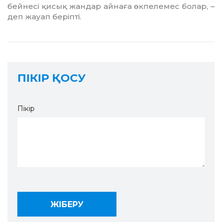
бейнесі қисық жандар айнаға өкпелемес болар, –
деп жауап беріпті.
ПІКІР ҚОСУ
Пікір