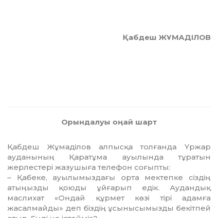
Қабдеш ЖҰМАДІЛОВ
Орындалуы оңай шарт
Қабдеш Жұмаділов алпысқа толғанда Үржар
ауданының Қаратұма ауылында тұратын
жерлестері жазушыға телефон соғыпты:
– Қабеке, ауылымыздағы орта мектеп­ке сіздің
атыңызды қоюды ұйғарып едік. Аудандық
маслихат «Ондай құрмет көзі тірі адамға
жасалмайды» деп біздің ұсы­ны­сымызды бекітпей