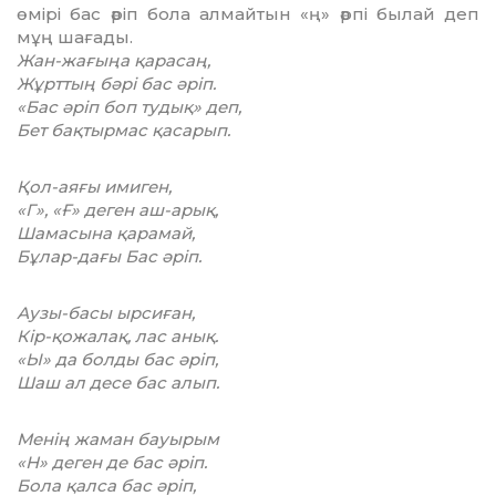
өмірі бас әріп бола алмайтын «ң» әрпі былай деп
мұң шағады.
Жан-жағыңа қарасаң,
Жұрттың бәрі бас әріп.
«Бас әріп боп тудық» деп,
Бет бақтырмас қасарып.
Қол-аяғы имиген,
«Г», «Ғ» деген аш-арық,
Шамасына қарамай,
Бұлар-дағы Бас әріп.
Аузы-басы ырсиған,
Кір-қожалақ, лас анық.
«Ы» да болды бас әріп,
Шаш ал десе бас алып.
Менің жаман бауырым
«Н» деген де бас әріп.
Бола қалса бас әріп,