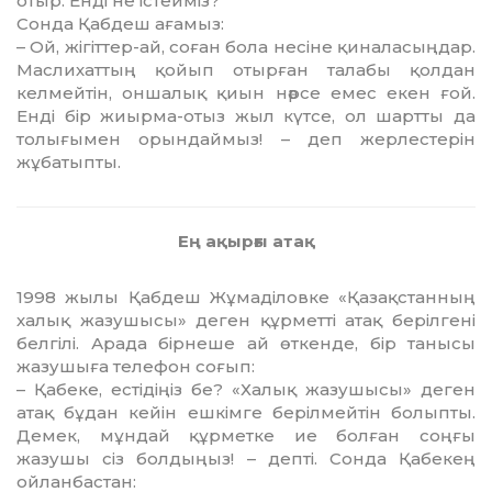
отыр. Енді не істейміз?
Сонда Қабдеш ағамыз:
– Ой, жігіттер-ай, соған бола несіне қиналасыңдар.
Маслихаттың қойып отырған талабы қолдан
келмейтін, он­шалық қиын нәрсе емес екен ғой.
Енді бір жиырма-отыз жыл күтсе, ол шартты да
толы­ғымен орындаймыз! – деп жерлес­терін
жұбатыпты.
Ең ақырғы атақ
1998 жылы Қабдеш Жұмаділовке «Қазақс­танның
халық жазушысы» деген құрметті атақ берілгені
белгілі. Арада бірнеше ай өткенде, бір танысы
жазушыға телефон соғып:
– Қабеке, естідіңіз бе? «Халық жазу­шысы» деген
атақ бұдан кейін ешкімге берілмейтін болыпты.
Демек, мұндай құрметке ие болған соңғы
жазушы сіз бол­дыңыз! – депті. Сонда Қабекең
ойлан­бастан: