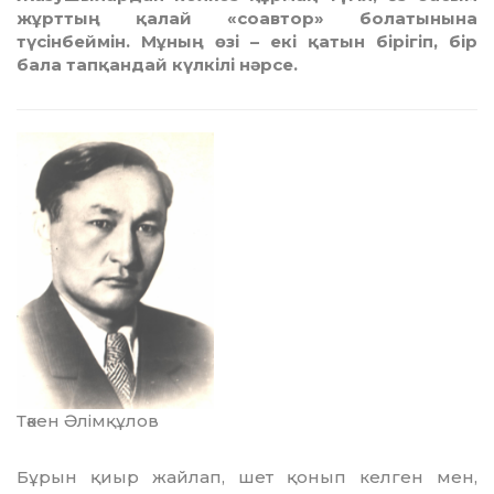
жұрттың қалай «соавтор» болатынына
түсінбеймін. Мұның өзі – екі қатын бірігіп, бір
бала тапқандай күлкілі нәрсе.
Тәкен Әлімқұлов
Бұрын қиыр жайлап, шет қонып келген мен,