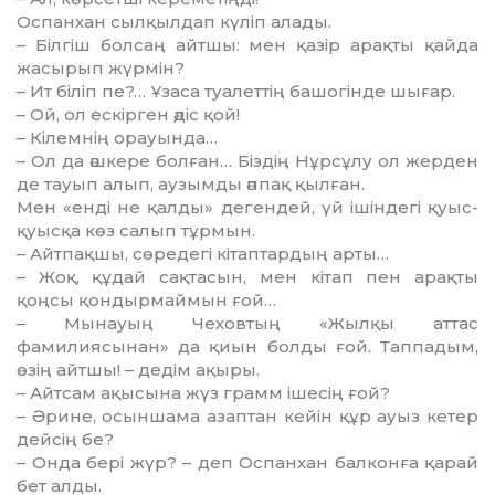
Оспанхан сылқылдап күліп алады.
– Білгіш болсаң айтшы: мен қазір арақты қайда
жасырып жүрмін?
– Ит біліп пе?… Ұзаса туалеттің башогінде шығар.
– Ой, ол ескірген әдіс қой!
– Кілемнің орауында…
– Ол да әшкере болған… Біздің Нұрсұлу ол жерден
де тауып алып, аузымды әппақ қылған.
Мен «енді не қалды» дегендей, үй ішіндегі қуыс-
қуысқа көз салып тұрмын.
– Айтпақшы, сөредегі кітаптардың арты…
– Жоқ, құдай сақтасын, мен кітап пен арақты
қоңсы қондырмаймын ғой…
– Мынауың Чеховтың «Жылқы аттас
фамилиясынан» да қиын болды ғой. Таппадым,
өзің айтшы! – дедім ақыры.
– Айтсам ақысына жүз грамм ішесің ғой?
– Әрине, осыншама азаптан кейін құр ауыз кетер
дейсің бе?
– Онда бері жүр? – деп Оспанхан балконға қарай
бет алды.