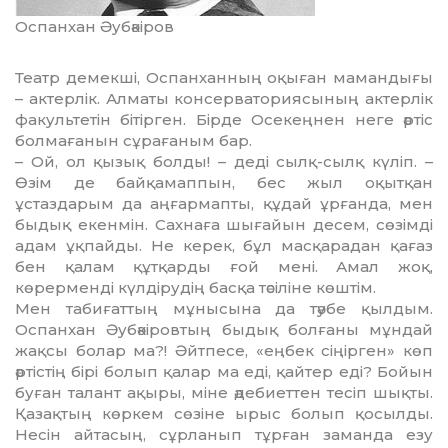
Оспанхан Әубәкіров
Театр демекші, Оспанханның оқыған мамандығы
– актерлік. Алматы консерваториясының актерлік
факультетін бітірген. Бірде Осекеңнен неге әртіс
болмағанын сұрағаным бар.
– Ой, ол қызық болды! – деді сылқ-сылқ күліп. –
Өзім де байқамаппын, бес жыл оқытқан
ұстаздарым да аңғармапты, құдай ұрғанда, мен
быдық екенмін. Сахнаға шығайын десем, сөзімді
адам ұқпайды. Не керек, бұл масқарадан қағаз
бен қалам құтқарды ғой мені. Амал жоқ,
көрерменді күлдірудің басқа тәсіліне көштім.
Мен табиғаттың мұнысына да тәубе қылдым.
Оспанхан Әубәкіровтың быдық болғаны мұндай
жақсы болар ма?! Әйтпесе, «еңбек сіңірген» көп
әртістің бірі болып қалар ма еді, қайтер еді? Бойын
буған талант ақыры, міне әдебиеттен тесіп шықты.
Қазақтың көркем сөзіне ырыс болып қосылды.
Несін айтасың, сұрланып тұрған заманда езу