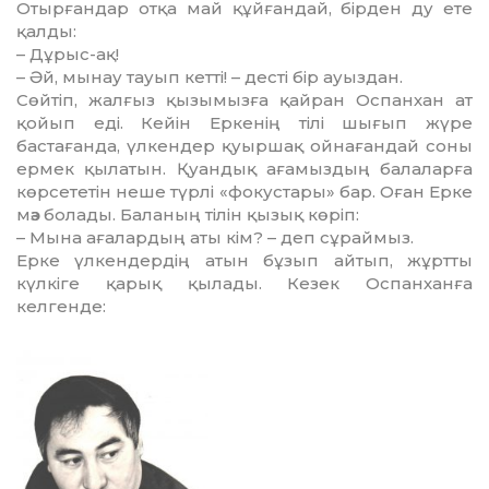
Отырғандар отқа май құйғандай, бірден ду ете
қалды:
– Дұрыс-ақ!
– Әй, мынау тауып кетті! – десті бір ауыздан.
Сөйтіп, жалғыз қызымызға қайран Оспанхан ат
қойып еді. Кейін Еркенің тілі шығып жүре
бастағанда, үлкендер қуыршақ ойнағандай соны
ермек қылатын. Қуандық ағамыздың балаларға
көрсететін неше түрлі «фокустары» бар. Оған Ерке
мәз болады. Баланың тілін қызық көріп:
– Мына ағалардың аты кім? – деп сұраймыз.
Ерке үлкендердің атын бұзып айтып, жұртты
күлкіге қарық қылады. Кезек Оспанханға
келгенде: