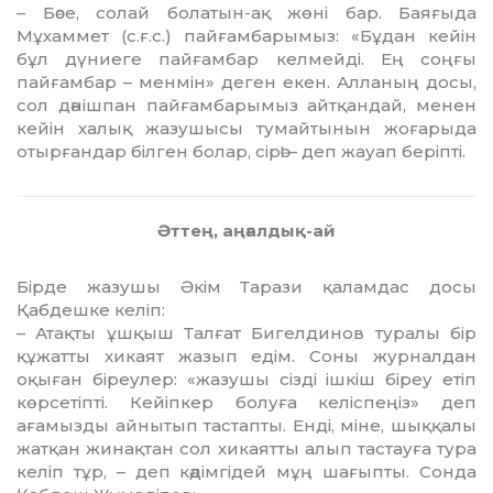
– Бәсе, солай болатын-ақ жөні бар. Баяғыда
Мұхаммет (с.ғ.с.) пайғамбарымыз: «Бұдан кейін
бұл дүниеге пайғамбар келмейді. Ең соңғы
пайғамбар – менмін» деген екен. Алланың досы,
сол дәнішпан пайғамбарымыз айтқандай, менен
кейін халық жазушысы тумайтынын жоғарыда
отырғандар білген болар, сірә! – деп жауап беріпті.
Әттең, аңғалдық-ай
Бірде жазушы Әкім Тарази қаламдас досы
Қабдешке келіп:
– Атақты ұшқыш Талғат Бигелдинов туралы бір
құжатты хикаят жазып едім. Соны журналдан
оқыған біреулер: «жазушы сізді ішкіш біреу етіп
көрсетіпті. Кейіпкер болуға келіспеңіз» деп
ағамызды айнытып тастапты. Енді, міне, шыққалы
жатқан жинақтан сол хикаятты алып тастауға тура
келіп тұр, – деп кәдімгідей мұң шағыпты. Сонда