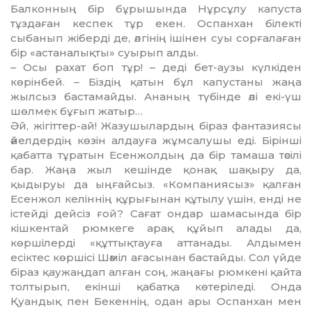
Балконның бір бұрышында Нұрсұлу капуста
тұздаған кеспек тұр екен. Оспанхан білекті
сыбанып жіберді де, әлгінің ішінен суы сорғалаған
бір «астаналықты» суырып алды.
– Осы рахат боп тұр! – деді бет-аузы күлкіден
көрінбей. – Біздің қатын бұл капустаны жаңа
жылсыз бастамайды. Ананың түбінде әлі екі-үш
шөлмек бұғып жатыр…
Әй, жігіттер-ай! Жазушылардың біраз фантазиясы
әйелдердің көзін алдауға жұмсалушы еді. Бірінші
қабатта тұратын Есенжолдың да бір тамаша тәсілі
бар. Жаңа жыл кешінде қонақ шақыру да,
қыдыруы да ыңғайсыз. «Компаниясыз» қалған
Есенжол келіннің құрығынан құтылу үшін, енді не
істейді дейсіз ғой? Сағат ондар шамасында бір
кішкентай рюмкеге арақ құйып алады да,
көршілерді «құттықтауға аттанады. Алдымен
есіктес көршісі Шәміл ағасынан бастайды. Сол үйде
біраз қаужаңдап алған соң, жаңағы рюмкені қайта
толтырып, екінші қабатқа көтеріледі. Онда
Қуандық пен Бекеннің, одан ары Оспанхан мен