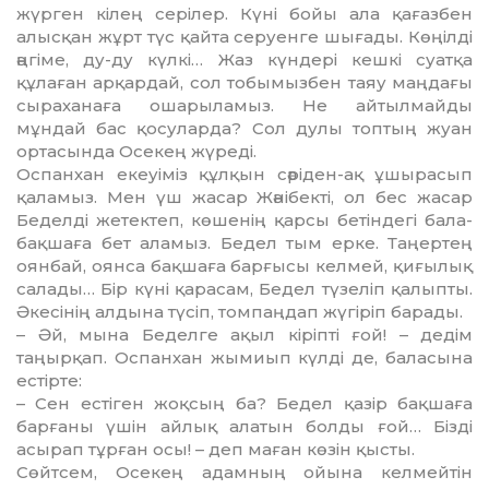
жүрген кілең серілер. Күні бойы ала қағазбен
алысқан жұрт түс қайта серуенге шығады. Көңілді
әңгіме, ду-ду күлкі… Жаз күндері кешкі суатқа
құлаған арқардай, сол тобымызбен таяу маңдағы
сыраханаға ошарыламыз. Не айтылмайды
мұндай бас қосуларда? Сол дулы топтың жуан
ортасында Осекең жүреді.
Оспанхан екеуіміз құлқын сәріден-ақ ұшырасып
қаламыз. Мен үш жасар Жәнібекті, ол бес жасар
Беделді жетектеп, көшенің қарсы бетіндегі бала-
бақшаға бет аламыз. Бедел тым ерке. Таңертең
оянбай, оянса бақшаға барғысы келмей, қиғылық
салады… Бір күні қарасам, Бедел түзеліп қалыпты.
Әкесінің алдына түсіп, томпаңдап жүгіріп барады.
– Әй, мына Беделге ақыл кіріпті ғой! – дедім
таңырқап. Оспанхан жымиып күлді де, баласына
естірте:
– Сен естіген жоқсың ба? Бедел қазір бақшаға
барғаны үшін айлық алатын болды ғой… Бізді
асырап тұрған осы! – деп маған көзін қысты.
Сөйтсем, Осекең адамның ойына келмейтін