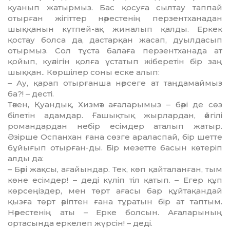
қуанып жатырмыз. Бас қосуға сылтау таппай
отырған жігіттер нәрестенің перзентханадан
шыққанын күтпей-ақ жиналып қалды. Еркек
қостау болса да, дастарқан жасап, дуылдасып
отырмыз. Сол тұста балаға перзентханада ат
қойып, куәлігін қолға ұстатып жіберетін бір заң
шыққан.. Көршілер соны еске алып:
– Ау, қарап отырғанша нәрсеге ат таңдамаймыз
ба?! – десті.
Тәкен, Қуандық, Хизмәт ағаларымыз – бәрі де сөз
білетін адамдар. Ғашықтық жырлардан, әйгілі
романдардан небір есімдер аталып жатыр.
Әзірше Оспанхан ғана сөзге араласпай, бір шетте
бұйығып отырған-ды. Бір мезетте басын көтеріп
алды да:
– Бәрі жақсы, ағайындар. Тек, көп қайталанған, тым
көне есімдер! – деді күліп тіл қатып. – Егер құп
көрсеңіздер, мен төрт ағасы бар құйтақандай
қызға төрт әріптен ғана тұратын бір ат таптым.
Нәрестенің аты – Ерке болсын. Ағаларының
ортасында еркелеп жүрсін! – деді.