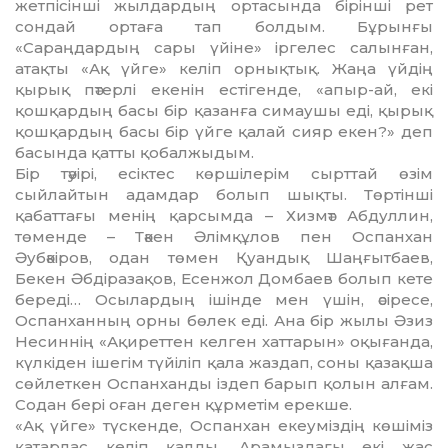
жетпісінші жылдардың ортасында бірінші рет
сондай ортаға тап болдым. Бұрынғы
«Сараңдардың сары үйіне» іргелес салынған,
атақты «Ақ үйге» келіп орнықтық. Жаңа үйдің
қырық пәтерлі екенін естігенде, «апыр-ай, екі
қошқардың басы бір қазанға симаушы еді, қырық
қошқардың басы бір үйге қалай сияр екен?» деп
басында қатты қобалжыдым.
Бір тәуірі, есіктес көршілерім сырттай өзім
сыйлайтын адамдар болып шықты. Төртінші
қабаттағы менің қарсымда – Хизмәт Абдуллин,
төменде – Тәкен Әлімқұлов пен Оспанхан
Әубәкіров, одан төмен Қуандық Шаңғытбаев,
Бекен Әбдіразақов, Есенжол Домбаев болып кете
береді… Осылардың ішінде мен үшін, әсіресе,
Оспанханның орны бөлек еді. Ана бір жылы Әзиз
Несиннің «Ақиреттен келген хаттарын» оқығанда,
күлкіден ішегім түйіліп қала жаздап, соны қазақша
сөйлеткен Оспанханды іздеп барып қолын алғам.
Содан бері оған деген құрметім ерекше.
«Ақ үйге» түскенде, Оспанхан екеуміздің көшіміз
қатарлас келіп қалды. Арамыздағы екі жас