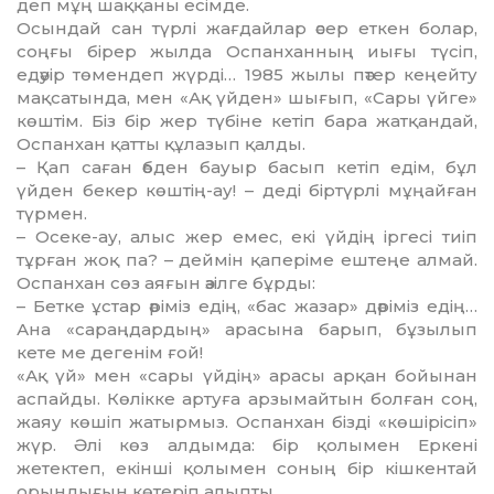
деп мұң шаққаны есімде.
Осындай сан түрлі жағдайлар әсер еткен болар,
соңғы бірер жылда Оспанханның иығы түсіп,
едәуір төмендеп жүрді… 1985 жылы пәтер кеңейту
мақсатында, мен «Ақ үйден» шығып, «Сары үйге»
көштім. Біз бір жер түбіне кетіп бара жатқандай,
Оспанхан қатты құлазып қалды.
– Қап саған әбден бауыр басып кетіп едім, бұл
үйден бекер көштің-ау! – деді біртүрлі мұңайған
түрмен.
– Осеке-ау, алыс жер емес, екі үйдің іргесі тиіп
тұрған жоқ па? – деймін қаперіме ештеңе алмай.
Оспанхан сөз аяғын әзілге бұрды:
– Бетке ұстар әріміз едің, «бас жазар» дәріміз едің…
Ана «сараңдардың» арасына барып, бұзылып
кете ме дегенім ғой!
«Ақ үй» мен «сары үйдің» арасы арқан бойынан
аспайды. Көлікке артуға арзымайтын болған соң,
жаяу көшіп жатырмыз. Оспанхан бізді «көшірісіп»
жүр. Әлі көз алдымда: бір қолымен Еркені
жетектеп, екінші қолымен соның бір кішкентай
орындығын көтеріп алыпты.