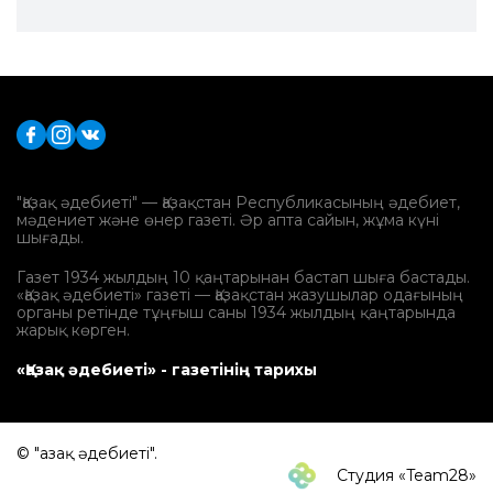
"Қазақ әдебиеті" — Қазақстан Республикасының әдебиет,
мәдениет және өнер газеті. Әр апта сайын, жұма күні
шығады.
Газет 1934 жылдың 10 қаңтарынан бастап шыға бастады.
«Қазақ әдебиеті» газеті — Қазақстан жазушылар одағының
органы ретінде тұңғыш саны 1934 жылдың қаңтарында
жарық көрген.
«Қазақ әдебиеті» - газетінің тарихы
© "Қазақ әдебиеті".
Студия «Team28»