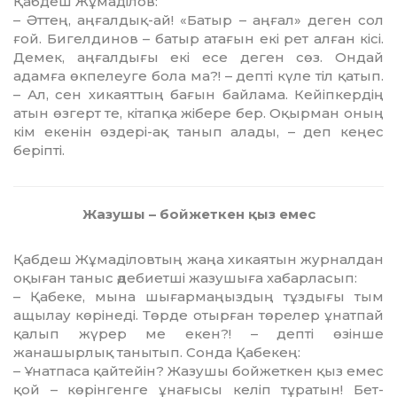
Қабдеш Жұмаділов:
– Әттең, аңғалдық-ай! «Батыр – аңғал» деген сол
ғой. Бигелдинов – батыр атағын екі рет алған кісі.
Демек, аңғалдығы екі есе деген сөз. Ондай
адамға өкпелеуге бола ма?! – депті күле тіл қатып.
– Ал, сен хикаяттың бағын байлама. Кейіпкердің
атын өзгерт те, кітапқа жібере бер. Оқырман оның
кім екенін өздері-ақ танып алады, – деп кеңес
беріпті.
Жазушы – бойжеткен қыз емес
Қабдеш Жұмаділовтың жаңа хикаятын журналдан
оқыған таныс әдебиетші жазушыға хабарласып:
– Қабеке, мына шығармаңыздың тұз­дығы тым
ащылау көрінеді. Төрде отырған төрелер ұнатпай
қалып жүрер ме екен?! – депті өзінше
жанашырлық танытып. Сон­да Қабекең:
– Ұнатпаса қайтейін? Жазушы бойжет­кен қыз емес
қой – көрінгенге ұнағысы келіп тұратын! Бет-