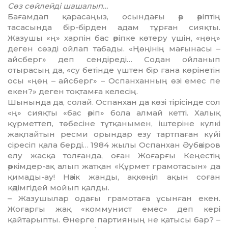
Сөз сөйлейді шашалып…
Бағамдап қарасаңыз, осындағы әр әріптің
тасасында бір-бірден адам тұрған сияқты.
Жазушы «ң» харпін бас әріпке көтеру үшін, «ңөң»
деген сөзді ойлап табады. «Ңөңінің мағынасы –
айсберг» деп сендіреді… Содан ойланып
отырасың да, «су бетінде үштен бір ғана көрінетін
осы «ңөң – айсберг» – Оспанханның өзі емес пе
екен?» деген тоқтамға келесің.
Шынында да, солай. Оспанхан да көзі тірісінде сол
«ң» сияқты «бас әріп» бола алмай кетті. Халық
құрметтеп, төбесіне тұтқанымен, іштеріне күлкі
жақпайтын ресми орындар езу тартпаған күйі
сіресіп қала берді… 1984 жылы Оспанхан Әубәкіров
елу жасқа толғанда, оған Жоғарғы Кеңестің
әркімдер-ақ алып жатқан «Құрмет грамотасын» да
қимады-ау! Нәзік жанды, ақкөңіл ақын соған
кәдімгідей мойып қалды.
– Жазушылар одағы грамотаға ұсынған екен.
Жоғарғы жақ «коммунист емес» деп кері
қайтарыпты. Өнерге партияның не қатысы бар? –