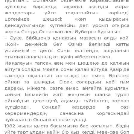
тұратын…. Оспанхан оқта-текте Қарақыстақтағы
ауылына барғанда, ақкөңіл ақынды жора-
жолдастары үйге тоқтатпайтын көрінеді.
Ертеңінде шешесі: «көп қыдырасың,
денсаулығыңды күтпейсің» деп ұрсып отырса
керек. Сонда, Оспанхан әкесі Әубәкірге бұрылып:
– Әуке, бәйбішеңіз қонақтың мазасын алды ғой.
«Қой» демейсіз бе? Өзіміз әйелімізді қатты
ұстаймыз! – депті. Соны естігенде, ашуланып
отырған анасының өзі күліп жіберген екен.
Иә, қалауын тапсаң әкең мен шешеңе де қалжың
айтуға болады. Мәселе, соны қалай айтуда. Қазір де
сахнада оқылатын әзіл-сықақ аз емес. Әртістер
ойнап та шығады. Бірақ солардың көбі тым
дарақы, мінезге, сөзге емес, айғайға құрылған.
«ойын білмейтін жігіт жеңгесін шапқа түртіп
ойнайды» дегендей, адамды түйгіштеп, зорлап
күлдіреді… Сондай кездерде әр сөзі
көрермендердің санасына қорғасындай
құйылатын Оспанхан еске түседі.
1982 жылы қыста басымызға бас қосылып, біздің
үйге төрт ұлдан кейін бір қыз келді. Мәре-сәре боп