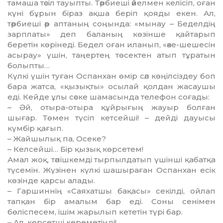
тамаша тәсіл тауыпты. Тәрбиеші әйелмен келісіп, оған
күні бұрын біраз ақша беріп қояды екен. Ал,
тәрбиеші әр аптаның соңында: «мынау – Беделдің
зарплаты» деп баланың көзінше қайтарып
беретін көрінеді. Бедел оған иланып, «әке-шешесін
асырау» үшін, таңертең төсектен атып тұратын
болыпты…
Күлкі үшін туған Оспанхан өмір сәл көңілсіздеу боп
бара жатса, «қызықты» осылай қолдан жасаушы
еді. Кейде ұлы сәске шамасында телефон соғады:
– Әй, отыра-отыра құйрығың жауыр болған
шығар. Төмен түсіп кетсейші! – дейді дауысы
күмбір қағып.
– Жайшылық па, Осеке?
– Келсейші… Бір қызық көрсетем!
Амал жоқ, тәпішкемді тырпылдатып үшінші қабатқа
түсемін. Жүзінен күлкі шашыраған Оспанхан есік
көзінде қарсы алады.
– Гаршиннің «Саяхатшы бақасы» секілді, ойлап
тапқан бір амалым бар еді. Соны сенімен
бөліспесем, ішім жарылып кететін түрі бар.
– Ал, көрсетші кереметіңді!