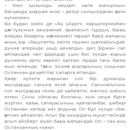
– Мен қызымды көшіріп келе жатырмын.
Басқаңда шаруам жоқ! – дейді сылқылдаған әдемі
күлкісімен.
Біз бұдан кейін де «Ақ үйдегі» көршілерімізбен
дәм-тұзымыз ажырамай, араласып тұрдық. Бірақ,
өмірдің базарлы жәрмеңкесі тарқап бара жатқаны
анық еді. «Бешпеттің келте пішкен шалғайындай,
дүние өтерінде шыр айналды» деп Біржан сал
айтқандай, көп адамдар үшін бес күндік жарық
дүниенің арты көрініп қалған. Арада тағы бірер
жыл өткенде, Тәкен, Хизмәт ағаларының соңынан
Оспанхан да қайтпас сапарға аттанды.
Қазір күлкіге жарыған сол бір думанды
жылдарды сағына еске аласың. Сағынатының:
сол жылдарда сенің де қайратты, жастық шағың
өткен. Соны ойласаң болғаны, күні кеше бірге
жүрген, қазақ сатирасының қайталанбас шебері
Оспанхан келеді көз алдыңа. Ол бұл күнде «Бас
әріпке» айналған. Алыс бір қиырдағы мұхит төсінде
алып айсберг жүзіп бара жатқандай. Ол – сөз жоқ
Оспанханның «ңөңі».