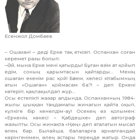
Есенжол Домбаев
– Ошахан! – деді Ерке тақ еткізіп. Оспанхан соған
керемет разы болып:
–Әй, мына Ерке мені қатырды! Бұған өзім ат қойып
едім, соның қарымтасын қайтарды… Менің
ошаған екенім рас қой! Бәлем, келесі кітабымның
атын «Ошаған» қоймасам ба?! – деп Еркені
көтеріп, қақпақылдап жүр…
Осы естелікті жазар алдында, Оспанханның 1984-
жылы шыққан таңдамалы жинағын қайта оқып,
күлкіге бір кенелдім-ау! Осекең өз қолымен:
«Еркенің көкесі – Қабдешке» деп автограф
жазыпты. Осы жинақта «Ңөң» деп аталатын мысал
өлең бар. Былайша, балаларға арналғандай
көрінгенімен, өлең астары тереңде жатыр. Онда