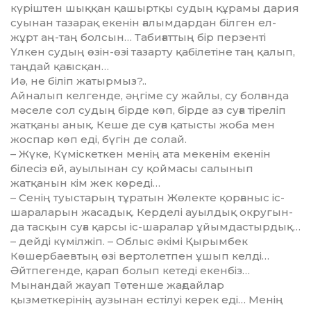
күріштен шыққан қашыртқы судың құрамы дария
суынан тазарақ екенін ғалымдардан білген ел-
жұрт аң-таң болсын… Табиғаттың бір пер­зенті
Үлкен судың өзін-өзі тазарту қабілетіне таң қалып,
таңдай қағысқан…
Иә, не біліп жатырмыз?..
Айналып келгенде, әңгіме су жайлы, су болғанда
мәселе сол судың бірде көп, бірде аз суға тіре­ліп
жатқаны анық. Кеше де суға қатысты жоба мен
жоспар көп еді, бүгін де солай.
– Жүке, Күміскеткен менің ата мекенім екенін
білесіз ғой, ауы­лынан су қоймасы салынып
жатқанын кім жек көреді…
– Сенің туыстарың тұратын Жөлекте қорғаныс іс-
шараларын жасадық. Керделі ауылдық окру­гын­
да тасқын суға қарсы іс-шара­лар ұйымдастырдық…
– дейді күмілжіп. – Облыс әкімі Қырым­бек
Көшербаевтың өзі вертолетпен ұшып келді…
Әйтпегенде, қарап болып кетеді екенбіз…
Мынандай жауап Төтенше жағ­дайлар
қызметкерінің аузынан естілуі керек еді… Менің