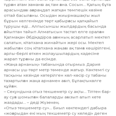
тұрған атам заманғы ақ там ғана. Сосын… Қалың бұта
арасындағы ағараңдап жатқан төмпешік көзіме
оттай басылғаны. Осыдан жиырмашақты жыл
бұрын келгенімде төрт қабыр­ғасы қалқайып
тұрушы еді… Алпысыншы жылдардың басында
ғайыптан тайып Алматысын тастап елге оралған
Қалмақан Әбдіқадіров ағамның асарлатып мектеп
салатын, кітапхана жинай­тын жері осы. Мектеп
жабылған соң кітапхана жаңағы ақ тамға көшірілгені,
арлы-берлі өткен жолаушылардың кәдесіне
жарап тұрғаны да есімде.
«Жаңа арнаның» табанында отырмыз. Дария
арнасы үш-төрт метр төменде жатыр. Көктемгі су
тасқыны кезінде көтерілген көл-көсір су табаны
тазартылған жаңа арнамен ағып, Бұлақтыкөлге
құйған.
– Секундына отыз текшеметр су ақты… Тіптен бар-
ау суға шо­мыл­ған балаларды ағызып алып кете
жаздады… – деді Жүзекең.
«Отыз текшеметр су»… Биыл көктемдегі дабыра
«жоғарыдан екі мың текшеметр су келеді» деген