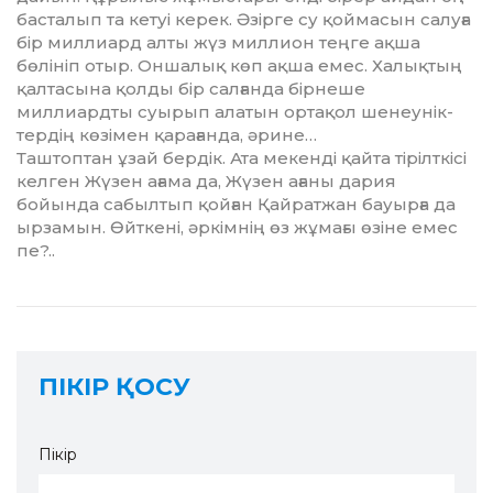
басталып та кетуі керек. Әзірге су қоймасын салуға
бір миллиард алты жүз миллион теңге ақша
бөлініп отыр. Оншалық көп ақша емес. Халықтың
қалтасына қолды бір салғанда бірнеше
миллиардты суырып алатын ортақол шенеунік­
тердің көзімен қарағанда, әрине…
Таштоптан ұзай бердік. Ата мекенді қайта тірілткісі
келген Жүзен ағама да, Жүзен ағаны дария
бойында сабылтып қойған Қайратжан бауырға да
ырзамын. Өйткені, әркімнің өз жұмағы өзіне емес
пе?..
ПІКІР ҚОСУ
Пікір