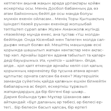
кетпеген ақынға жақын арада ұрпақтары қойған
ескерткіш осы. Менің Досбол бабамның да, өз
атам Байхонның бейіті де осы маңда болуы
мүмкін екенін ойла­сам… Менің Торы Қыпшақ­тың
ішіндегі Көзей руынан екенімді жолшыбай
тәптіштеп сұрап алған Жүзен Аманжолға жүгінді.
«Кө­зей­лер мұнда емес, ана тұстағы «Үш молда»
бейітінде. Онда Кі­сен­­бай мен Төлеген молда сал­
дыр­ған мешіт болған ғой. Мешіттің маңындағы ескі
қорымда шашы­лып жатқан көктастар мен ақтас­
тар көп. Арнайы іздеген адамға табылып та қалар»
деді бауыры­мыз. Иә, «үмітсіз – шайтан». Әлде,
әлде… қол қалт еткенде арнайы келіп сол қалың
қорымның көр­не­кілеу бір тұсына атама арнап
құлпытас орната салсам ба екен? Жаугершілік
заманда сүйегінің қайда қалғанын ешкім білмейтін
бабаларына ас беріп, ескерткіш тұрғызып
жатқандардың да бір білгені бар шығар…
Дария бойында туған Мұхтар Шаханов ағам
айтқандай: «Бұл даланың әр төбесі, әр белесі е­р­
тегі… Бір белесін басып қалсаң, бір ертегі