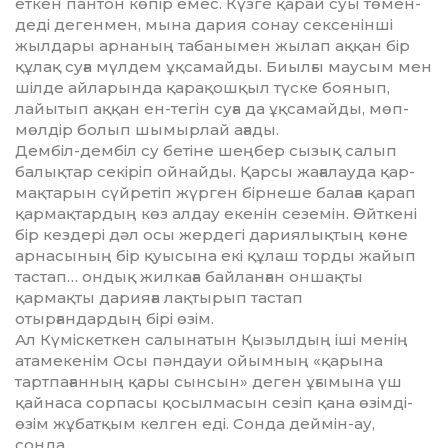
еткен пантон көпір емес. Күзге қарай суы тө­мен­
деді дегенмен, мына дария сонау сексенінші
жылдары арна­ның табанымен жылап аққан бір
құлақ суға мүлдем ұқсамайды. Биыл­ғы маусым мен
шілде айларында қарақошқыл түске боянып,
лайытып аққан ен-тегін суға да ұқсамайды, мөп-
мөлдір болып шымырлай ағады.
Дембіл-дембіл су бетіне шең­бер сызық салып
балықтар секіріп ойнайды. Қарсы жағалауда қар­
мақ­­тарын сүйретіп жүрген бір­неше балаға қарап
қармақтар­дың көз алдау екенін сеземін. Өйткені
бір кездері дәл осы жердегі дария­лықтың көне
арнасының бір қуы­сына екі құлаш торды жайып
тас­тап… ондық жилкаға байланған оншақты
қармақты дарияға лақ­тырып тастап
отырғандардың бірі өзім.
Ал Күміскеткен салынатын Қызылдың іші менің
атамекенім Осы пәндауи ойымның «қарына
тартпағанның қары сынсын» де­ген ұғымына үш
қайнаса сорпасы қосылмасын сезіп қана өзімді-
өзім жұбатқым келген еді. Сонда деймін-ау,
сонда…