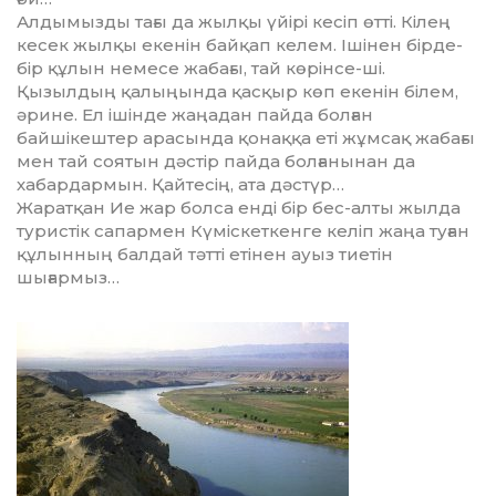
Алдымызды тағы да жылқы үйірі кесіп өтті. Кілең
кесек жыл­қы екенін байқап келем. Ішінен бірде-
бір құлын немесе жабағы, тай көрінсе-ші.
Қызылдың қа­лыңын­да қасқыр көп екенін білем,
әрине. Ел ішінде жаңадан пайда болған
байшікештер арасында қонаққа еті жұмсақ жабағы
мен тай соятын дәстір пайда болға­ны­нан да
хабардармын. Қайтесің, ата дәстүр…
Жаратқан Ие жар болса енді бір бес-алты жылда
туристік са­пар­мен Күміскеткенге келіп жаңа туған
құлынның балдай тәтті етінен ауыз тиетін
шығармыз…