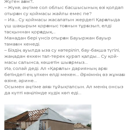
Жүген ағам?..
– Жүке, әңгіме сол облыс бас­шысының өзі қолдап
отырған су қоймасы жайлы емес пе?
– Иә… Су қоймасы жасалатын жердегі Қарғалыда
үш шақырым қорғаныс тоғанын тұрғызып, елді
тасқыннан қорғадық…
Манадан бері үнсіз отырған Бауыржан бауыр
тамағын кенеді.
– Біздің ауылда ыза су кө­те­ріліп, бау-бақша түгілі,
жаңадан еккен тал-терек қурап қалды… Су қой­
масы салынса, көшетін шы­ғар­мыз…
Иә, солай деді. Ал «Қарғалы» дарияның арғы
бетіндегі ең үлкен елді мекен… Әркімнің өз жұмағы
өзіне, әрине…
Осымен әңгіме аяғы тұйықтал­сын. Ал менің онсыз
да күпті көңілімде күдік көп еді…