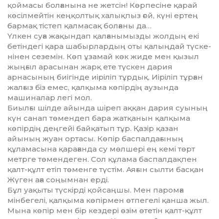
қоймасы болғанына не жетсін! Көрпесіне қарай
көсілмейтін кең­қолтық халықпыз ғой, күні ертең
бармақ тістеп қалмасақ болғаны да…
Үлкен суға жақындап қалға­ны­мызды жолдың екі
бетіндегі қара шабырлардың оты қалыңдай түс­ке­
нінен сеземін. Көп ұзамай көк жиде мен қызыл
жыңғыл арасынан жарқ ете түскен дария
арнасының биігінде иіріліп тұрдық. Иіріліп тұр­ған
жалғыз біз емес, қалқыма көпір­дің аузында
машиналар легі мол.
Биылғы шілде айында шіреп аққан дария суының
күн санап төмендеп бара жатқанын қалқыма
көпірдің деңгейі байқатып тұр. Қазір қазан
айының жуан ортасы. Көпір баспалдағының
құламасына қарағанда су мөлшері ең кемі төрт
метрге төмендеген. Сол құлама баспалдақпен
қалт-құлт етіп тө­менге түстім. Аяғын сылти басқан
Жүген аға соңымнан ерді.
Бұл уақыты түскірді қойсаңшы. Мен паромға
мінбегелі, қалқыма көпірмен өтпегелі қанша жыл.
Мына көпір мен бір кездері өзім өтетін қалт-құлт