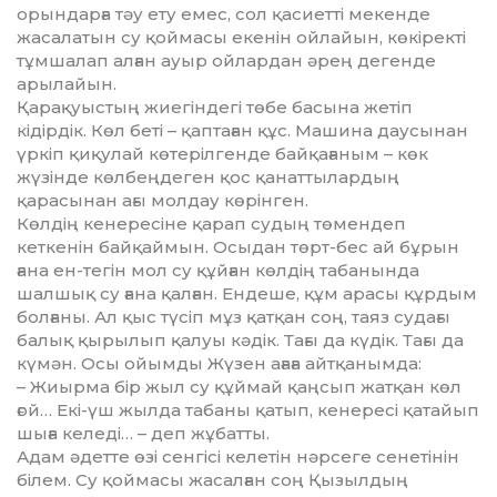
орындарға тәу ету емес, сол қасиетті мекенде
жасалатын су қоймасы екенін ойлайын, көкіректі
тұмшалап ал­ған ауыр ойлардан әрең дегенде
арылайын.
Қарақуыстың жиегіндегі төбе басына жетіп
кідірдік. Көл беті – қаптаған құс. Машина даусынан
үркіп қиқулай көтерілгенде байқа­ға­ным – көк
жүзінде көлбеңдеген қос қанаттылардың
қарасынан ағы молдау көрінген.
Көлдің кенересіне қарап су­дың төмендеп
кеткенін байқай­мын. Осыдан төрт-бес ай бұрын
ғана ен-тегін мол су құйған көлдің табанында
шалшық су ғана қалған. Ендеше, құм арасы құрдым
бол­ғаны. Ал қыс түсіп мұз қатқан соң, таяз судағы
балық қырылып қалуы кәдік. Тағы да күдік. Тағы да
кү­мән. Осы ойымды Жүзен ағаға айт­қанымда:
– Жиырма бір жыл су құймай қаңсып жатқан көл
ғой… Екі-үш жылда табаны қатып, кенересі қатайып
шыға келеді… – деп жұбатты.
Адам әдетте өзі сенгісі келетін нәрсеге сенетінін
білем. Су қой­масы жасалған соң Қызылдың