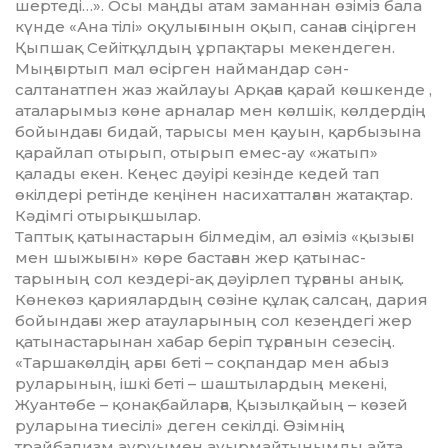
шертеді…». Осы маңды атам заманнан өзіміз бала
күнде «Ана тілі» оқулығынын оқып, санаға сіңірген
Қыпшақ Сейіт­құлдың ұрпақтары мекендеген.
Мыңғыртып мал өсірген най­ман­дар сән-
салтанатпен жаз жайлауы Арқаға қарай көшкенде ,
атала­ры­мыз көне арналар мен көлшік, көлдердің
бойындағы бидай, та­ры­сы мен қауын, қарбызына
қарайлап отырып, отырып емес-ау «жатып»
қалады екен. Кеңес дәуірі кезінде кедей тап
өкілдері ретінде кеңінен насихатталған жатақтар.
Кәдімгі отырықшылар.
Таптық қатынастарын білме­дім, ал өзіміз «қызығы
мен шы­жығын» көре бастаған жер қа­ты­нас­
тарының сол кездері-ақ дәуір­­леп тұрғаны анық.
Көнекөз қариялардың сөзіне құлақ салсаң, дария
бойындағы жер атаулары­ның сол кезеңдегі жер
қатынас­тарынан хабар беріп тұрғанын се­зесің.
«Таршакөлдің арғы беті – соқпандар мен абыз
руларының, ішкі беті – шаштылардың мекені,
Жуантөбе – қонақбайларға, Қызылқайың – көзей
руларына тиесілі» деген секілді. Өзімнің
трайбализм ауруымен ауырмайты­нымды айта