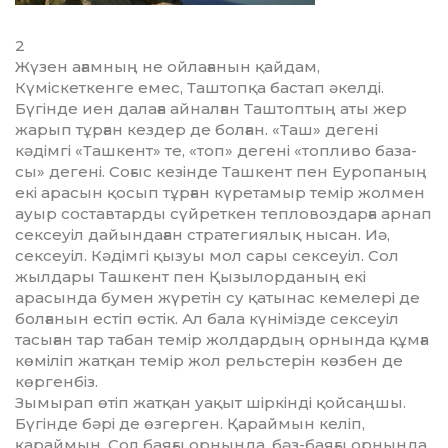
2
Жүзен ағамның не ойлағанын қай­дам,
Күміскеткенге емес, Таш­топқа бастап әкелді.
Бүгінде иен далаға айналған Таштоптың аты жер
жарып тұрған кездер де бол­ған. «Таш» дегені
кәдімгі «Таш­кент» те, «топ» дегені «топливо база­
сы» дегені. Соғыс кезінде Таш­кент пен Еуропаның
екі арасын қосып тұрған күретамыр темір жолмен
ауыр составтарды сүйреткен тепловоздарға арнап
сексеуіл дайындаған стратегиялық ны­сан. Иә,
сексеуіл. Кәдімгі қыз­уы мол сары сексеуіл. Сол
жыл­дары Ташкент пен Қызылорданың екі
арасында бумен жүретін су қатынас кемелері де
болғанын естіп өстік. Ал бала күнімізде сек­сеуіл
тасыған тар табан темір жол­дардың орнында құмға
көміліп жатқан темір жол рельстерін көзбен де
көргенбіз.
Зымырап өтіп жатқан уақыт шіркінді қойсаңшы.
Бүгінде бәрі де өзгерген. Қараймын келіп,
қараймын. Сол баяғы орнында, бәз-баяғы орнында