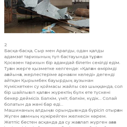
2
Басқа-басқа, Сыр мен Арал­ды, одан қалды
адамзат тарихының түп бастауында тұрған
Қосөзен тарихын бір адамдай білетін секілді едім.
Туған жерге қызметке келгенде: «Қалған өмірімді
ағайын­ға, жерлестеріме арнағым келеді» дегенді
айтқан Қырымбек бауырдың аузынан
Күміскеткен су қоймасы жайлы сөз шыққанда, сол
бір шайлығып қалған жүректің бүлк ете түскені
бекер деймісіз. Бәлкім, үміт, бәлкім, күдік… Солай
болатын да жөні бар еді…
Машинаның алдыңғы орын­ды­ғында бүрісіп отырған
Жүген ағамның күжірейген желкесін кө­рем.
Жетпіс бестен асқанда да су жағалап жүрген ағаға