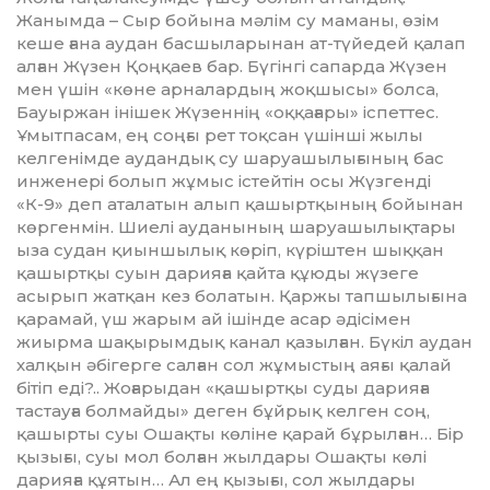
Жанымда – Сыр бойына мәлім су маманы, өзім
кеше ғана аудан басшыларынан ат-түйедей қалап
алған Жүзен Қоңқаев бар. Бүгінгі сапарда Жү­зен
мен үшін «көне арналардың жоқ­шысы» болса,
Бауыржан іні­шек Жүзеннің «оққағары» іспет­тес.
Ұмытпасам, ең соңғы рет тоқ­сан үшінші жылы
келгенімде ау­дандық су шаруашылығының бас
инженері болып жұмыс істейтін осы Жүзгенді
«К-9» деп аталатын алып қашыртқының бойынан
көргенмін. Шиелі ауданының шар­уашылықтары
ыза судан қиын­шылық көріп, күріштен шық­қан
қашыртқы суын дарияға қайта құюды жүзеге
асырып жат­қан кез болатын. Қаржы тапшылы­ғына
қарамай, үш жарым ай ішінде асар әдісімен
жиырма шақырым­дық канал қазылған. Бүкіл аудан
халқын әбігерге салған сол жұмыс­тың аяғы қалай
бітіп еді?.. Жоға­ры­дан «қашыртқы суды дарияға
тастауға болмайды» деген бұйрық келген соң,
қашырты суы Ошақты көліне қарай бұрылған… Бір
қызығы, суы мол болған жылдары Ошақты көлі
дарияға құятын… Ал ең қызығы, сол жылдары