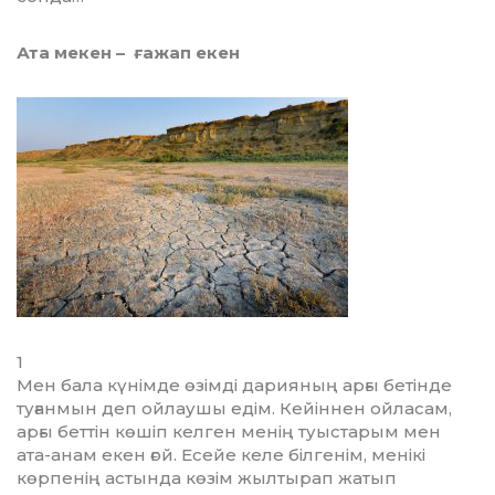
Ата мекен –
ғажап екен
1
Мен бала күнімде өзімді д­­а­рия­ның арғы бетінде
туғанмын деп ойлаушы едім. Кейіннен ойласам,
арғы беттін көшіп келген менің туыстарым мен
ата-анам екен ғой. Есейе келе білгенім, менікі
көрпенің астында көзім жылтырап жатып