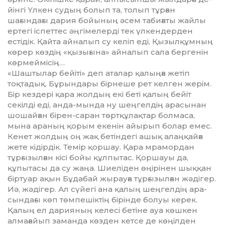
йін­гі Үлкен судың болып та, толып тұрған
шағындағы дария бойының әсем табиғаты жайлы
ертегі іспет­тес әңгімелерді тек үлкендер­ден
естідік. Қайта айналып су келіп еді, Қызылқұмның
көрер көздің «қызығына» айналып сала берге­нін
көрмеймісің…
«Шаштылар бейіті» деп аталар қалыңға жетіп
тоқтадық. Бұрын­дары бірнеше рет келген жерім.
Бір кездері қара жолдың екі беті қа­лың бейіт
секілді еді, анда-мын­да ну шеңгелдің арасынан
шошай­ған бірен-саран төртқұлақтар бол­маса,
мына араның қорым еке­нін айырып болар емес.
Кенет жол­дың оң жақ бетіндегі ашық алаң­қайға
жете кідірдік. Темір қор­шау. Қара мрамордан
тұрғы­зыл­ған кісі бойы құлпытас. Қор­шауы да,
құпытасы да су жаңа. Шие­ліден өңірінен шыққан
бір­туар ақын Бұдабай жырауға тұр­ғы­зылған жәдігер.
Иә, жәдігер. Ал сүйегі ана қалың шеңгелдің ара­
сындағы көп төмпешіктің бірінде болуы керек.
Қалың ел дарияның келесі бетіне ауа көшкен
алма­ғайып заманда көзден кетсе де көңілден