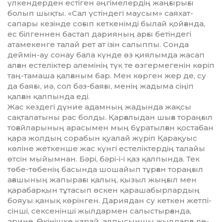
үлкендерден естіген әңгімелердің жаңғырығы
болып шықты. «Сал үстіндегі маусым» саяхат-
сапары кезінде соғып кеткенімді былай қойғанда,
ес білгеннен бастап дарияның арғы бетіндегі
атамекенге талай рет ат ізін салыппы. Сонда
деймін-ау сонау бала күнде өз қиялымда жасап
алған естеліктер әлемінің түк те өзгермегенін көріп
таң-тамаша қалғаным бар. Мен көрген жер де, су
да баяғы, иә, сол бәз-баяғы, менің жадыма сіңіп
қалған қалпында еді.
Жас кездегі дүние адамның жадында жақсы
сақталатыны рас болды. Қарғалыдан шыға тораң­ғыл
тоғайларының арасымен мың бұратылған қостабан
қара жолдың сорабын қуалай жүріп Қарақуыс
көліне жеткенше жас күнгі ес­те­лік­тердің талайы
өтсін мыйымнан. Бәрі, бәрі-і-і қаз қалпында. Тек
төбе-төбенің басында шошайып тұрған тораңғыл
ағашының жа­пы­рағы қалың, қызыл жыңғыл мен
қарабарқын тұтасып өскен қара­ша­бырлардың
бояуы қанық көрін­ген. Дариядан су кеткен жетпі­
сінші, сексенінші жылдармен салыстырғанда,
әрине. Өкінішке қарай, алпысыншы жылдарға де­