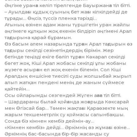
Әңгіме уранға келіп тірелгенде Бауыржанға тіл бітті.
– Ауылдағы құдық суының бет жағы кілкілдейді де
тұрады… Өң­сіз, түссіз пленка тәрізді…
Атының өзінен адам жаны түршігетін уран жайлы
әңгімеге құлқым жоқ екенін білдіріп әңгі­мені Арал
тағдырына қарай бұра­мын.
Өз басым әлем назарында тұрған Арал тағдырын өз
тағдыры секілді сезінетіндердің бірімін. Жер
бетінде теңізді екіге бөліп тұрған Көкарал секілді
бөгет жоқ, Кіші Арал жобасы секілді ұлы жобаны
жүзеге асырған ел жоқ екенін білемін. Сол Кіші
Аралдың еншісіне тиесілі суды жолшыбай жырып
алып жатқан пендені ме­нің де жаным сүймесе
қайтейін…
Осы ойларымды сезгендей Жүген ағаға тіл бітті.
– Шардараны былай қойғанда жоғарыда Көксарай
мен Өгізсай бар… Төмен жақтағы Қараөзекте мың
жарым текшеметрлік су қоймасы салынбақшы.
Сонда біз кімнен кембіз деймін-ау…
«Кімнен кембіз» дейді… Әр­кім­нің өз жұмағы өзіне…
Әркімнің бас-басында бір-бір жасанды су