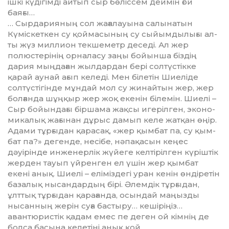
ішкі күдігімді айтып сыр бөліссем деймін ғой
баяғы…
… Сырдарияның сол жағалауы­на салынатын
Күміскеткен су қой­­масының су сыйымдылығы ал­
ты жүз миллион текшеметр деседі. Ал жер
полюстерінің ор­наласу заңы бойынша біздің
дария мыңдаған жылдардан бері солтүс­тікке
қарай аунай ағып келеді. Мен білетін Шиеліде
солтүстігінде мұндай мол су жинайтын жер, жер
болғанда шұңқыр жер жоқ екенін білемін. Шиелі –
Сыр бойындағы біршама жақсы игерілген, эконо­
ми­калық жағынан дұрыс дамып келе жатқан өңір.
Адами тұрғыдан қарасақ, «жер қымбат па, су қым­
бат па?» дегенде, несібе, нәпақа­сын кеңес
дәуірінде инженерлік жүйеге келтірілген күріштік
жер­ден тауып үйренген ел үшін жер қым­бат
екені анық. Шиелі – елі­міз­дегі уран кенін өндіретін
ба­за­лық нысандардың бірі. Әлемдік тұрғыдан,
ұлттық тұрғыдан қара­ғанда, осындай маңызды
нысан­ның жерін суға бастыру… ке­ші­ріңіз…
авантюристік қадам емес пе деген ой кімнің де
болса басына келетіні анық қой…