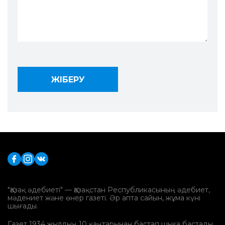
"Қазақ әдебиеті" — Қазақстан Республикасының әдебиет,
мәдениет және өнер газеті. Әр апта сайын, жұма күні
шығады.
Газет 1934 жылдың 10 қаңтарынан бастап шыға бастады.