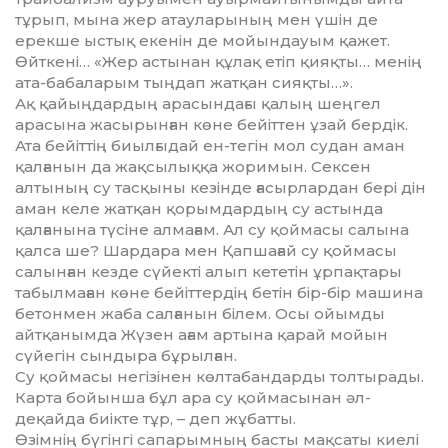
тұрып, мына жер ат­ау­ларының мен үшін де
ерекше ыстық екенін де мойындауым қажет.
Өйткені… «Жер астынан құлақ етіп қияқты… менің
ата-ба­ба­ларым тыңдап жатқан сияқты…».
Ақ қайыңдардың арасындағы қалың шеңгел
арасына жасы­рын­ған көне бейіттен ұзай бердік.
Ата бейіттің биылғыдай ен-тегін мол судан аман
қалғанын да жақсы­лық­қа жоримын. Сексен
алтының су тасқыны кезінде ғасырлардан бері дін
аман келе жатқан қорым­дардың су астында
қалғанына түсіне алмағам. Ал су қоймасы салына
қалса ше? Шардара мен Қапшағай су қоймасы
салынған кезде сүйекті алып кететін ұрпақ­тары
табылмаған көне бейіттердің бетін бір-бір машина
бетонмен жа­ба салғанын білем. Осы ойымды
айтқанымда Жүзен ағам артына қарай мойын
сүйегін сындыра бұрылған.
Су қоймасы негізінен көл­та­бан­дарды толтырады.
Карта бойын­ша бұл ара су қоймасынан әл­
деқайда биікте тұр, – деп жұбатты.
Өзімнің бүгінгі сапарымның басты мақсаты киелі