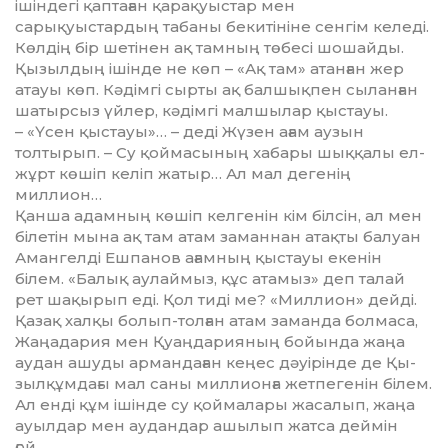
ішіндегі қаптаған қарақуыстар мен
сарықуыстардың табаны бекитініне сенгім келеді.
Көлдің бір шетінен ақ тамның төбесі шошайды.
Қызылдың ішінде не көп – «Ақ там» атанған жер
атауы көп. Кәдімгі сырты ақ балшықпен сыланған
шатырсыз үйлер, кәдімгі малшылар қыстауы.
– «Үсен қыстауы»… – деді Жүзен ағам аузын
толтырып. – Су қоймасының хабары шыққалы ел-
жұрт көшіп келіп жатыр… Ал мал дегенің
миллион…
Қанша адамның көшіп келге­нін кім білсін, ал мен
білетін мына ақ там атам заманнан атақты ба­луан
Амангелді Ешпанов ағамның қыстауы екенін
білем. «Балық ау­лаймыз, құс атамыз» деп талай
рет шақырып еді. Қол тиді ме? «Мил­лион» дейді.
Қазақ халқы болып-толған атам заманда болмаса,
Жаңадария мен Қуаңдарияның бойында жаңа
аудан ашуды арман­даған кеңес дәуірінде де Қы­
зылқұмдағы мал саны миллионға жетпегенін білем.
Ал енді құм ішінде су қоймалары жасалып, жаңа
ауылдар мен аудандар ашы­лып жатса деймін
ғой…