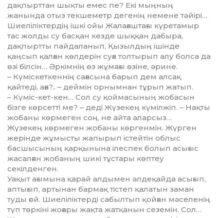
дақпырттан шықты емес пе? Екі мыңның
жанында отыз текшеметр дегенің немене тәйірі…
Шиелілік­тердің ішкі ойы Жалағаштағы күретамыр
тас жолды су басқан кезде шыққан дабыра,
дақпыртты пайдаланып, Қызылдың ішінде
қаңсып қалған көлдерін суға толтырып алу болса да
өзі білсін… Әркімнің өз жұмағы өзіне, әрине.
– Күміскеткеннің сағасына барып дем алсақ
қайтеді, аға?.. – деймін орнымнан тұрып жатып.
– Күміс-кет-кен… Сол су қой­ма­сының жобасын
бізге көрсетті ме? – деді Жүзекең күмілжіп. – Нақты
жобаны көрмеген соң, не айта аларсыз…
Жүзекең көрмеген жобаны көргенмін. Жүрген
жерінде жұ­мыс­ты жапырып істейтін облыс
басшысының қарқынына ілеспек болып асығыс
жасалған жобаның шикі тұстары көптеу
секілденген.
Уақыт ағымына қарай алдымен әлдеқайда асығып,
аптығып, артынан бармақ тістеп қалатын заман
туды ғой. Шиеліліктерді сабылтып қойған мәселенің
түп төркіні жоғары жақта жатқанын сеземін. Сол…