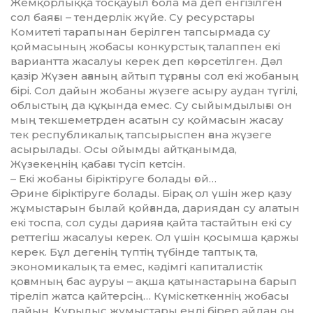
Жемқорлыққа тосқауыл бола ма деп енгізілген
сол баяғы – тендерлік жүйе. Су ресурстары
Комитеті тарапынан берілген тапсырмада су
қоймасы­ның жобасы конкурстық талаппен екі
вариантта жасалуы керек деп көрсетілген. Дәл
қазір Жүзен ағаның айтып тұрғаны сол екі жобаның
бірі. Сол дайын жобаны жүзеге асыру аудан түгілі,
облыс­тың да құқында емес. Су сыйым­дылығы он
мың текшеметрден асатын су қоймасын жасау
тек республикалық тапсырыспен ғана жүзеге
асырылады. Осы ойымды айтқанымда,
Жүзекеңнің қабағы түсіп кетсін.
– Екі жобаны біріктіруге болады ғой…
Әрине біріктіруге болады. Бірақ ол үшін жер қазу
жұмыс­та­рын былай қойғанда, дариядан су алатын
екі тоспа, сол суды дарияға қайта тастайтын екі су
реттегіш жасалуы керек. Ол үшін қосымша қаржы
керек. Бұл дегенің түптің түбінде таптық та,
экономикалық та емес, кәдімгі капиталистік
қоғамның бас ауруы – ақша қаты­настарына барып
тіреліп жатса қайтерсің… Күміскеткеннің жо­басы
дайын. Құрылыс жұмыс­тары енді бірер айдан оң