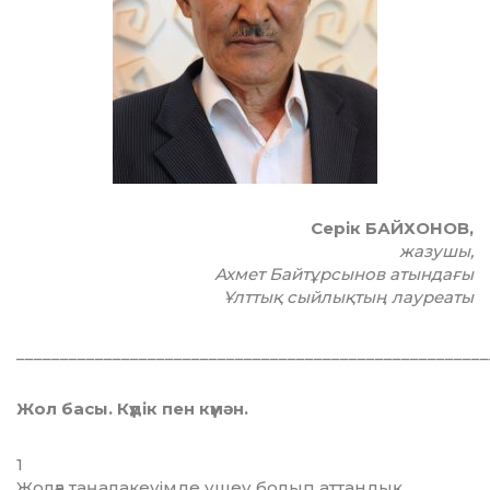
Серік БАЙХОНОВ,
жазушы,
Ахмет Байтұрсынов атындағы
Ұлттық сыйлықтың лауреаты
______________________________________________________
Жол басы. Күдік пен күмән.
1
Жолға таңалакеуімде үшеу болып аттандық.