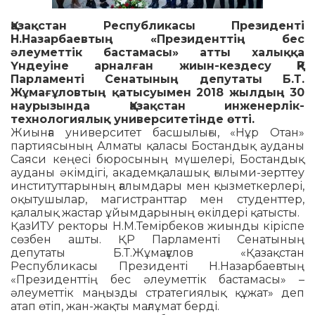
Қазақстан Республикасы Пре­зи­ден­ті
Н.Назарбаевтың «Пре­зи­денттің бес
әлеуметтік бастамасы» атты халыққа
Үндеуіне арналған жиын-кездесу ҚР
Парламенті Сенатының депутаты Б.Т.
Жұмағұловтың қатысуымен 2018 жылдың 30
наурызында Қазақстан инженерлік-
технологиялық университетінде өтті.
Жиынға университет басшылығы, «Нұр Отан»
партиясының Алматы қаласы Бостандық ауданы
Саяси кеңесі бюросының мүшелері, Бостандық
ауданы әкімдігі, академқалашық ғылыми-зерттеу
институттарының ғалымдары мен қызметкерлері,
оқытушылар, магистранттар мен студенттер,
қалалық жастар ұйымдарының өкілдері қатысты.
ҚазИТУ ректоры Н.М.Темірбеков жиынды кіріспе
сөзбен ашты. ҚР Парламенті Сенатының
депутаты Б.Т.Жұмағұлов «Қазақстан
Республикасы Президенті Н.Назарбаевтың
«Президенттің бес әлеуметтік бастамасы» –
әлеуметтік маңызды стратегиялық құжат» деп
атап өтіп, жан-жақты мағлұмат берді.