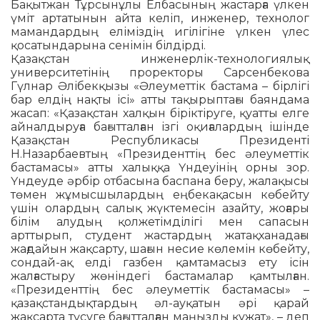
Бақытжан Тұрсынұлы Елбасының жастарға үлкен
үміт артатынын айта келіп, инженер, технолог
мамандардың еліміздің игілігіне үлкен үлес
қосатындарына сенімін білдірді.
Қазақстан инженерлік-технологиялық
университетінің проректоры Сарсенбекова
Гүлнар Әлібекқызы «Әлеуметтік бастама – бірлігі
бар елдің нақты ісі» атты тақырыптағы баяндама
жасап: «Қазақстан халқын біріктіруге, қуатты елге
айналдыруға бағытталған ізгі оқиғалардың ішінде
Қазақстан Республикасы Президенті
Н.Назарбаевтың «Президенттің бес әлеуметтік
бастамасы» атты халыққа Үндеуінің орны зор.
Үндеуде әрбір отбасына баспана беру, жалақысы
төмен жұмысшылардың еңбекақасын көбейту
үшін олардың салық жүктемесін азайту, жоғары
білім алудың қолжетімділігі мен сапасын
арттырып, студент жастардың жатақханадағы
жағдайын жақсарту, шағын несие көлемін көбейту,
сондай-ақ елді газбен қамтамасыз ету ісін
жалғастыру жөніндегі бастамалар қамтылған.
«Президенттің бес әлеуметтік бастамасы» –
қазақстандықтардың әл-ауқатын әрі қарай
жақсарта түсуге бағытталған маңызды құжат», – деп