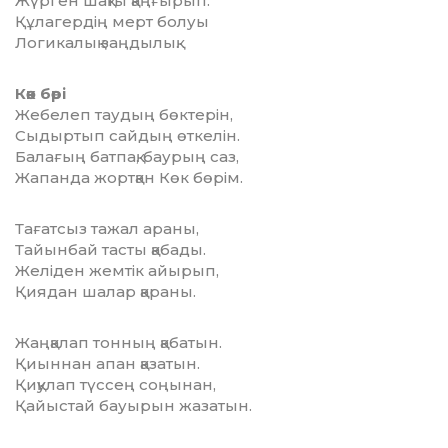
Жүрген шақты қаңғырып.
Құлагердің мерт болуы
Логикалық заңдылық.
Көк бөрі
Жебелеп таудың бөктерін,
Сыдыртып сайдың өткелін.
Балағың батпақ, баурың саз,
Жапанда жортқан Көк бөрім.
Тағатсыз тажал араны,
Тайынбай тасты қабады.
Желіден жемтік айырып,
Қиядан шалар қараны.
Жаңқалап тонның қабатын.
Қиыннан апан қазатын.
Қиқулап түссең соңынан,
Қайыстай бауырын жазатын.