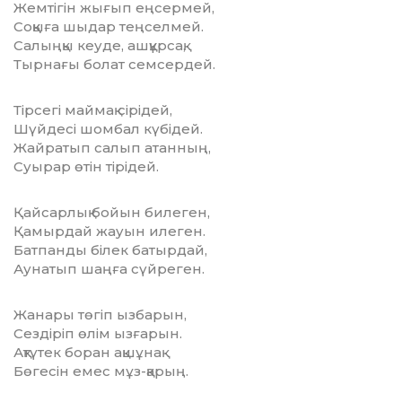
Жемтігін жығып еңсермей,
Соққыға шыдар теңселмей.
Салыңқы кеуде, ашқұрсақ,
Тырнағы болат семсердей.
Тірсегі маймақ сірідей,
Шүйдесі шомбал күбідей.
Жайратып салып атанның,
Суырар өтін тірідей.
Қайсарлық бойын билеген,
Қамырдай жауын илеген.
Батпанды білек батырдай,
Аунатып шаңға сүйреген.
Жанары төгіп ызбарын,
Сездіріп өлім ызғарын.
Ақтүтек боран ақшұнақ
Бөгесін емес мұз-қарың.