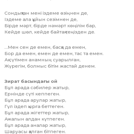
Сондықтан мені іздеме өзіңнен де,
Іздеме ала құйын сезімнен де,
Бірде мәрт, бірде нәмәрт көңілім бар,
Кейде шөл, кейде байтақ теңізден де.
…Мен сен де емен, басқа да емен,
Бор да емен, емен де емен, тас та емен.
Ақ сүтімен анамның суарылған,
Жүрегім, болмыс бітім жастай денем.
Зират басындағы ой
Бұл арада сәбилер жатыр,
Ернінде сүті кеппеген.
Бұл арада арулар жатыр,
Гүл іздеп қырға беттеген.
Бұл арада жігеттер жатыр,
Ажалын алдан күтпеген.
Бұл арада аналар жатыр,
Шаруасы қалған бітпеген.