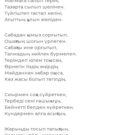
Малмаға салып теріні,
Тазарта сылып шелінен.
Түйгіштеп тастап келіні,
Ағыттың құлын желіден.
Сабадан қымыз сорғытып,
Ошақтың шоғын үрлеген.
Сабақты ине орғытып,
Талмадың көйлек бүрмелеп.
Терімдеп кілем тоқысаң,
Өрнегін тіздің өңірдің.
Майданнан хабар оқыса,
Көз жасы болып төгілдің.
Сиырмен соқа сүйреткен,
Тербеді сені ғашық мұң.
Бейнетті белден күйреткен,
Күндермен алға асықтың.
Жарыңды тосып талықтың,