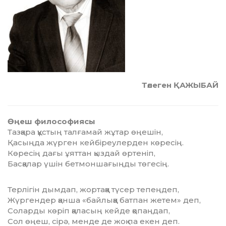
Төлеген ҚАЖЫБАЙ
Өңеш философиясы
Тазқара құстың талғамай жұтар өңешін,
Қасыңда жүрген кейбіреулерден көресің.
Көресің дағы ұяттан қыздай өртеніп,
Басқалар үшін бетмоншағыңды төгесің.
Терлігін дымдап, жортаққа түсер тепеңдеп,
Жүргендер қанша «байлыққа батпан жетем» деп,
Соларды көріп қаласың кейде қопаңдап,
Сол өңеш, сірә, менде де жоқ па екен деп.