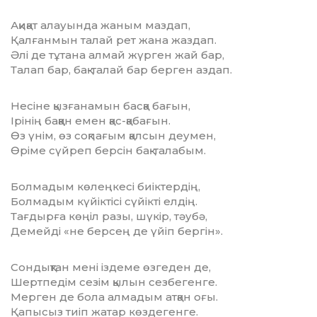
Ақиқат алауында жаным маздап,
Қалғанмын талай рет жана жаздап.
Әлі де тұтана алмай жүрген жай бар,
Талап бар, бақ-талай бар берген аздап.
Несіне қызғанамын басқа бағын,
Ірінің баққан емен қас-қабағын.
Өз үнім, өз соқпағым қалсын деумен,
Өріме сүйреп берсін бақ-талабым.
Болмадым көлеңкесі биіктердің,
Болмадым күйіктісі сүйікті елдің.
Тағдырға көңіл разы, шүкір, тәубә,
Демейді «не берсең де үйіп бергін».
Сондықтан мені іздеме өзгеден де,
Шертпедім сезім қылын сезбегенге.
Мерген де бола алмадым атқан оғы.
Қапысыз тиіп жатар көздегенге.