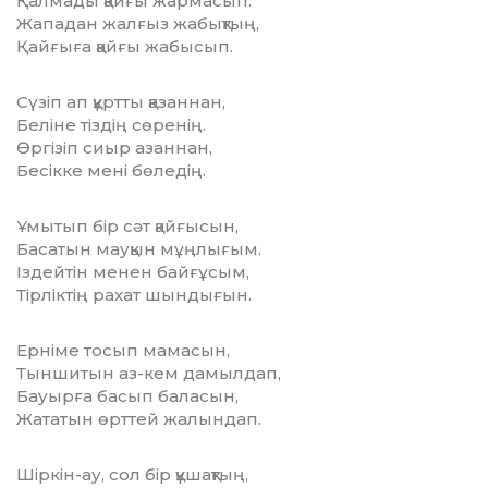
Қалмады қайғы жармасып.
Жападан жалғыз жабықтың,
Қайғыға қайғы жабысып.
Сүзіп ап құртты қазаннан,
Беліне тіздің сөренің.
Өргізіп сиыр азаннан,
Бесікке мені бөледің.
Ұмытып бір сәт қайғысын,
Басатын мауқын мұңлығым.
Іздейтін менен байғұсым,
Тірліктің рахат шындығын.
Ерніме тосып мамасын,
Тыншитын аз-кем дамылдап,
Бауырға басып баласын,
Жататын өрттей жалындап.
Шіркін-ау, сол бір құшақтың,