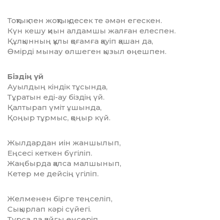
Тоқтық пен жоқтық десек те әмән егескен.
Күн кешу қиын алдамшы жалған елеспен.
Құлқынның құлы қоғамға қауіп қашан да,
Өмірді мынау өлшеген қызыл өңешпен.
Біздің үй
Ауылдың кіндік тұсында,
Тұратын еді-ау біздің үй.
Қалтырап үміт ұшында,
Қоңыр тұрмыс, қоңыр күй.
Жылдардан иін жаншылып,
Еңсесі кеткен бүгіліп.
Жаңбырда қалса малшынып,
Кетер ме дейсің үгіліп.
Желменен бірге теңселіп,
Сықырлап кәрі сүйегі.
Тұрса да қайғы еңсеріп