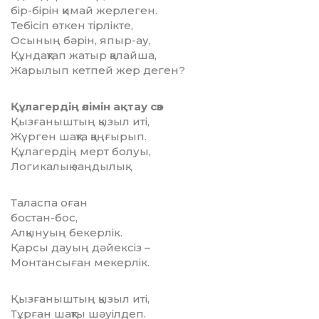
бір-бірін қимай жерлеген.
Тебісіп өткен тірлікте,
Осының бәрін, япыр-ау,
Құндақтап жатыр қалайша,
Жарылып кетпей жер деген?
Құлагердің өлімін ақтау сөз
Қызғаныштың қызыл иті,
Жүрген шақта қаңғырып.
Құлагердің мерт болуы,
Логикалық заңдылық.
Таласпа оған
бостан-бос,
Алқынуың бекерлік.
Қарсы дауың дәйексіз –
Монтансыған мекерлік.
Қызғаныштың қызыл иті,
Тұрған шақты шәуілдеп.