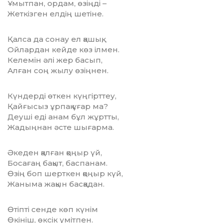
Ұмытпан, ордам, өзіңді –
Жеткізген елдің шетіне.
Қалса да сонау ел қашық,
Ойлардан кейде көз ілмен.
Келемін әлі жер басып,
Алған соң жылу өзіңнен.
Күндерді өткен күңгірттеу,
Қайғысыз ұрпақ ұғар ма?
Деуші еді анам бұл жұртты,
Жадыңнан әсте шығарма.
Әкеден қалған қоңыр үй,
Босағаң бақыт, баспанам.
Өзің боп шерткен қоңыр күй,
Жаныма жақын басқадан.
Өтіпті сенде көп күнім
Өкініш, өксік үмітпен.