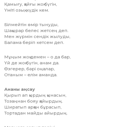
Қамығу, қайғы жоқ бүгін,
Үміті озық, күдік кем.
Білмейтін өмір тынуды,
Шақырар белес жетсең деп.
Мен жүрмін сендік жылуды,
Балама беріп кетсем деп.
Мұңым жоқ демен – о да бар,
Үй де жоқ бүгін, анам да.
Өзгерер, бәрі оңалар,
Отаным – елім аманда.
Ананы аңсау
Қырып ап қырдың қынасын,
Тозаңнан бояу қайырдың.
Ширатып арқан бұрасып,
Тортадан майды айырдың.