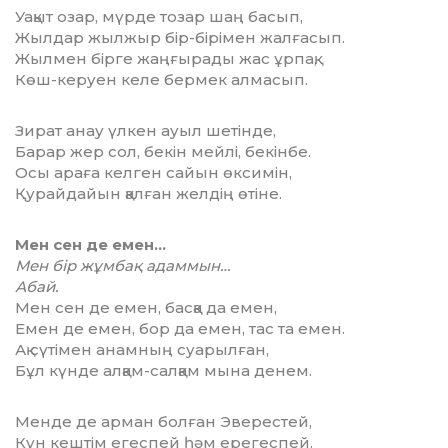
Уақыт озар, мүрде тозар шаң басып,
Жылдар жылжыр бір-бірімен жалғасып.
Жылмен бірге жаңғырады жас ұрпақ,
Көш-керуен келе бермек алмасып.
Зират анау үлкен ауыл шетінде,
Барар жер сол, бекін мейлі, бекінбе.
Осы араға келген сайын өксимін,
Қурайдайын қалған желдің өтіне.
Мен сен де емен…
Мен бір жұмбақ адаммын…
Абай.
Мен сен де емен, басқа да емен,
Емен де емен, бор да емен, тас та емен.
Ақ сүтімен анамның суарылған,
Бұл күнде алқам-салқам мына денем.
Менде де арман болған Эверестей,
Күн кештім егеспей һәм ерегеспей.