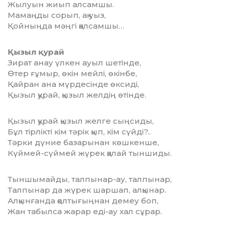
Жылуын жиып алсамшы.
Мамаңды сорып, ақ уыз,
Қойныңда мәңгі қалсамшы…
Қызыл қурай
Зират анау үлкен ауыл шетінде,
Өтер ғұмыр, өкін мейлі, өкінбе,
Қайран ана мүрдесінде өксиді,
Қызыл қурай, қызыл желдің өтінде.
Қызыл қурай қызыл желге сыңсиды,
Бұл тірлікті кім тәрік қып, кім сүйді?..
Тәрки дүние базарынан көшкенше,
Күймей-сүймей жүрек қалай тыншиды.
Тыншымайды, талпынар-ау, талпынар,
Талпынар да жүрек шаршап, алқынар.
Алқынғанда қолтығыңнан демеу боп,
Жан табылса жарар еді-ау хал сұрар.