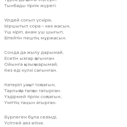
Тынбады тірлік жүрегі.
Уілдей соғып үскірік.
Ыршытып сора – көз жасын,
Үш кіріп, анам үш шығып,
Бітейтін пештің мұржасын.
Сонда да жылу дарымай,
Есетін ызғар қағынған.
Ойынға қызық жарымай,
Кез еді күлкі сағынған.
Көтеріп уақыт тоқпағын,
Тарлықта талқан татырған.
Үздірмей тірлік соқпағын,
Үміттің таңын атырған.
Бүрлеген бұла сезімді,
Үсітпей аяз өтіне.