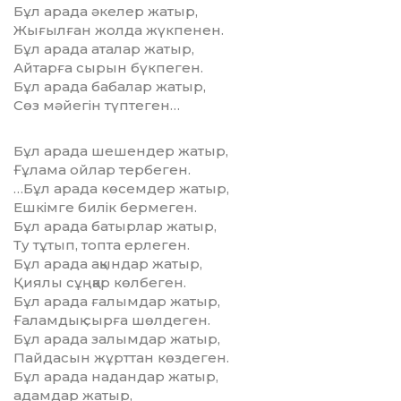
Бұл арада әкелер жатыр,
Жығылған жолда жүкпенен.
Бұл арада аталар жатыр,
Айтарға сырын бүкпеген.
Бұл арада бабалар жатыр,
Сөз мәйегін түптеген…
Бұл арада шешендер жатыр,
Ғұлама ойлар тербеген.
…Бұл арада көсемдер жатыр,
Ешкімге билік бермеген.
Бұл арада батырлар жатыр,
Ту тұтып, топта ерлеген.
Бұл арада ақындар жатыр,
Қиялы сұңқар көлбеген.
Бұл арада ғалымдар жатыр,
Ғаламдық сырға шөлдеген.
Бұл арада залымдар жатыр,
Пайдасын жұрттан көздеген.
Бұл арада надандар жатыр,
адамдар жатыр,