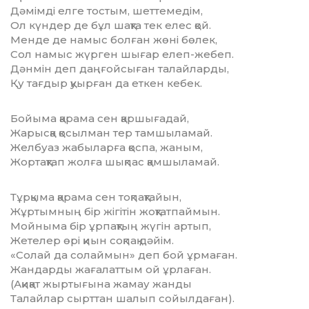
Дәмімді елге тостым, шеттемедім,
Ол күндер де бұл шақта тек елес қой.
Менде де намыс болған жөні бөлек,
Сол намыс жүрген шығар елеп-жебеп.
Дәнмін деп даңғойсыған талайларды,
Қу тағдыр қуырған да еткен кебек.
Бойыма қарама сен қаршығадай,
Жарысқа қосылман тер тамшыламай.
Желбуаз жабыларға қоспа, жаным,
Жортақтап жолға шықпас қамшыламай.
Тұрқыма қарама сен тоқпақтайын,
Жұртымның бір жігітін жоқтатпаймын.
Мойныма бір ұрпақтың жүгін артып,
Жетелер өрі қиын соқпақ дәйім.
«Солай да солаймын» деп бой ұрмаған.
Жандарды жағалаттым ой ұрлаған.
(Ақиқат жыртығына жамау жанды
Талайлар сырттан шалып сойылдаған).