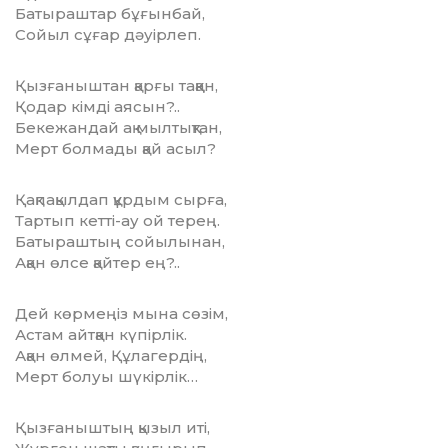
Батыраштар бұғынбай,
Сойыл сұғар дәуірлеп.
Қызғаныштан қарғы таққан,
Қодар кімді аясын?..
Бекежандай ақ мылтықтан,
Мерт болмады қай асыл?
Қақпақылдап құрдым сырға,
Тартып кетті-ау ой терең.
Батыраштың сойылынан,
Ақан өлсе қайтер ең?..
Дей көрмеңіз мына сөзім,
Астам айтқан күпірлік.
Ақан өлмей, Құлагердің,
Мерт болуы шүкірлік…
Қызғаныштың қызыл иті,