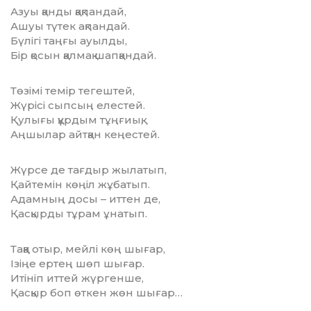
Азуы қанды қақпандай,
Ашуы түтек ақпандай.
Бүлігі таңғы ауылды,
Бір қосын қалмақ шапқандай.
Төзімі темір тегештей,
Жүрісі сыпсың елестей.
Қулығы құрдым тұңғиық,
Аңшылар айтқан кеңестей.
Жүрсе де тағдыр жылатып,
Қайтемін көңіл жұбатып.
Адамның досы – иттен де,
Қасқырды тұрам ұнатып.
Таққа отыр, мейлі көң шығар,
Ізіңе ертең шөп шығар.
Итініп иттей жүргенше,
Қасқыр боп өткен жөн шығар…