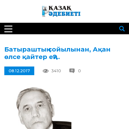
Батыраштың сойылынан, Ақан
өлсе қайтер ең?..
08.12.2017
3410
0