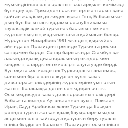
мүмкіндігінше елге оралтып, сол ар­қылы кемімізді
бүтіндеу еді. Президент осыны ерте аңғарып қана
қой­ған жоқ, іске де жедел кірісті. Тіп­ті, Елба­сы­мыз­
дың бұл бағыттағы қадамы рес­пуб­ликамыз
тәуелсіздік алмай тұрып-ақ басталып кеткені
жұртшылықтың жа­дынан шыға қой­маған болар.
Нұрсұлтан Назарбаев 1991 жыл­дың қыркүйек
айында ел Президенті ретінде Түркияға ресми
сапармен барды. Сапар барысында, Стамбұл қа­
ла­сында қазақ диаспорасының өкіл­дерімен
кездесіп, оларды елге кө­шіріп алуға уәде берді.
Бұл оқиға сол кезде тек Түркиядағы ғана емес,
со­нымен бірге шетте жүрген күллі қа­зақ
диаспорасы өкілдерінің жүрек­теріне үміт отын
жағып, болашаққа деген сенімдерін оятты.
Осы кездесуде қазақ диаспора­сы­ның өкілдері
Елбасыға кезінде Ауғанс­таннан ауып, Пәкістан,
Иран, Сауд Арабиясы және Түркияда бос­қын
ретінде тұрып жатқан қазақ бауыр­ларымызды
алдымен елге қай­таруға қолұшын беру туралы
өтініш біл­дірген болатын. Президент осы өті­нішті