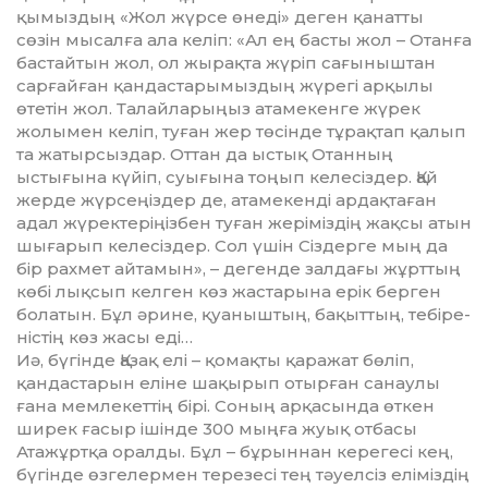
қымыздың «Жол жүрсе өнеді» деген қанатты
сөзін мысалға ала келіп: «Ал ең басты жол – Отанға
бастайтын жол, ол жырақта жүрiп сағыныштан
сарғайған қандастарымыздың жүрегi арқылы
өтетiн жол. Талайларыңыз атамекенге жүрек
жолымен келiп, туған жер төсiнде тұрақтап қалып
та жатырсыздар. Оттан да ыстық Отан­ның
ыстығына күйiп, суығына тоңып келесiздер. Қай
жерде жүр­сеңiз­дер де, атамекендi ардақтаған
адал жүректерiңiзбен туған жерi­мiз­дiң жақсы атын
шығарып келесiздер. Сол үшін Сіздерге мың да
бір рахмет ай­тамын», – дегенде залдағы жұрт­тың
көбі лықсып келген көз жас­та­рына ерік берген
болатын. Бұл әри­не, қуаныштың, бақыттың, те­бі­­ре­
ністің көз жасы еді…
Иә, бүгінде Қазақ елі – қомақты қа­ра­жат бөліп,
қандастарын еліне ша­­қырып отырған санаулы
ғана мем­­лекеттің бірі. Соның арқасында өт­­кен
ширек ғасыр ішінде 300 мыңға жуық отбасы
Атажұртқа оралды. Бұл – бұрыннан керегесі кең,
бүгінде өз­­гелермен терезесі тең тәуелсіз елі­міз­­дің