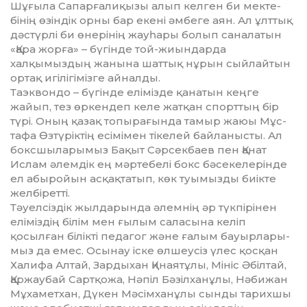
Шұғыла Сапарғалиқызы алып келген би мек­те­
бінің өзіндік орны бар екені әм­бе­ге аян. Ал ұлттық
дәстүрлі би өне­­р­інің жауһары болып саналатын
«Қа­ра жорға» – бүгінде той-жиын­дар­да
халқымыздың жанына шаттық нұ­рын сыйлайтын
ортақ игілігімізге ай­налды.
Таэквондо – бүгінде елімізде қа­на­тын кеңге
жайып, тез өркендеп келе жатқан спорттың бір
түрі. Оның қазақ топырағында тамыр жаюы Мұс­
тафа Өзтүріктің есімімен тікелей байланысты. Ал
боксшыларымыз Бақыт Сәрсекбаев пен Қанат
Ислам әлемдік ең мәртебелі бокс бәсеке­ле­рінде
ел абыройын асқақтатып, көк туымызды биікте
желбіретті.
Тәуелсіздік жылдарында әлемнің әр түкпірінен
еліміздің білім мен ғы­лым саласына келіп
қосылған бі­лікті педагог және ғалым бауырлары­
мыз да емес. Осынау іске өлшеусіз үлес қосқан
Халифа Алтай, Зардыхан Қи­наятұлы, Мініс Әбілтай,
Қаржау­бай Сартқожа, Нәпіл Бәзілханұлы, Нәбижан
Мұхаметхан, Дүкен Мә­сім­ханұлы сынды тарихшы