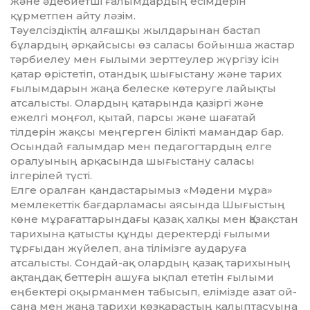
және әдебиетші ғалымдардың есімдерін
құрметпен айту ләзім.
Тәуелсіздіктің алғашқы жылда­ры­нан бастап
бұлардың әрқайсысы өз саласы бойынша жастар
тәрбиелеу мен ғылыми зерттеулер жүргізу ісін
қатар өрістетіп, отандық шығыстану және тарих
ғылымдарын жаңа бе­леске көтеруге лайықты
атсалысты. Олардың қатарында қазіргі және
ежел­гі моңғол, қытай, парсы және ша­ғатай
тілдерін жақсы меңгерген бі­лікті мамандар бар.
Осындай ға­лымдар мен педагогтардың елге
оралуының арқасында шығыстану саласы
ілгерілей түсті.
Елге оралған қандастарымыз «Мәдени мұра»
мемлекеттік бағдар­ла­масы аясында Шығыстың
көне мұра­ғаттарындағы қазақ халқы мен Қазақстан
тарихына қатысты құнды дерек­терді ғылыми
тұрғыдан жүйе­леп, ана тілімізге аударуға
атсалысты. Сондай-ақ олардың қазақ тарихы­ның
ақтаңдақ беттерін ашуға ықпал ететін ғылыми
еңбектері оқырман­мен табысып, елімізде азат ой-
сана мен жаңа тарихи көзқарастың қа­лып­тасуына