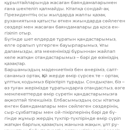
құрылтайларында жа­саған баяндамаларымен
ғана шек­теліп қалмайды. Кітапқа сондай-ақ
Президенттің осы жылдарда жал­пы қазақ
руханиятына қатысты өт­кен жиындарда сөйлеген
сөздері мен жасаған баяндамалары да қоса ен­
гізіліп отыр.
Бүгінде шет елдерде тұратын қан­дастарымыз,
елге оралып үлгер­ген бауырларымыз, Ұлы
даламызды, ата мекенімізді бұрыннан жайлап
келе жатқан отандастарымыз – бәрі де өзіміздің
қазақтар.
Баршамыздың мәдениетіміз бен өнеріміз, салт-
санамыз ортақ. Қай жер­де өмір сүрсек те – ортақ
ұлттық ко­дымыз біріктіріп тұрады. Сондық­тан, біз –
өз туған жерімізде тұра­тын­дарға отандаспыз, өзге
мемле­кет­терде өмір сүретін қан­дас­тарымызға
ақжолтай тілекшіміз. Елбасымыздың осы кітапқа
енген баяндамалары мен сөйлеген сөздерінің,
сыр-сұх­бат­тары мен ой-пікірлерінің бәрі де бү­
гінде жұмыр жердің түкпір-түк­пірінде өмір сүріп
жатқан барлық қа­зақтың жанына жақын, ұлт ру­