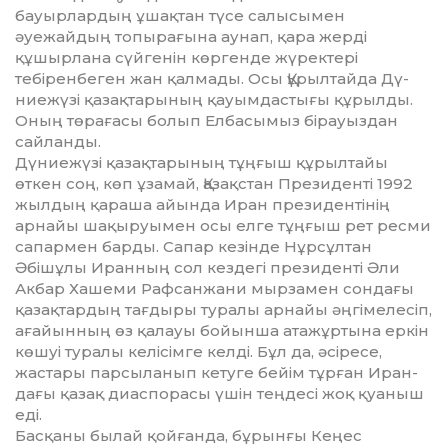
бауырлардың ұшақтан түсе са­лы­сымен
әуежайдың топырағына ау­нап, қара жерді
құшырлана сүй­ге­нін көргенде жүректері
тебіренбеген жан қалмады. Осы Құрылтайда Дү­
ние­жүзі қазақтарының қауымдас­ты­ғы құрылды.
Оның төрағасы болып Елбасымыз бірауыздан
сайланды.
Дүниежүзі қазақтарының тұң­ғыш құрылтайы
өткен соң, көп ұза­май, Қазақстан Президенті 1992
жыл­­дың қараша айында Иран пре­зидентінің
арнайы шақыруымен осы елге тұңғыш рет ресми
сапармен бар­­ды. Сапар кезінде Нұрсұлтан
Әбішұлы Иранның сол кездегі пре­зиденті Әли
Акбар Хашеми Раф­сан­жани мырзамен сондағы
қазақтардың тағдыры туралы арнайы әңгімелесіп,
ағайынның өз қалауы бойынша ата­жұртына еркін
көшуі туралы келі­сім­­ге келді. Бұл да, әсіресе,
жастары пар­­сыланып кетуге бейім тұрған Иран­­
дағы қазақ диаспорасы үшін тең­­десі жоқ қуаныш
еді.
Басқаны былай қойғанда, бұ­рын­­ғы Кеңес