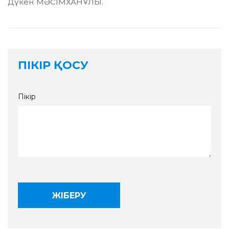
Дүкен МӘСІМХАНҰЛЫ.
ПІКІР ҚОСУ
Пікір