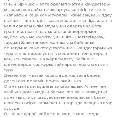
Оның бірін­шісі – елге оралып жатқан қандастары­
мыз­дың жағдайын жақсартуға септігін тигі­зе­тін
«Халықтың көші-қоны туралы» жаңа заң қабылдау;
екіншісі – ше­телдегі қазақ жастарының Қазақ­стан­ға
келіп сапалы білім алуы үшін олар­ға бөлінетін
грант квотасын нақ­тылап, талапкерлермен
жүйелі жұ­мыс жүргізу; үшіншісі – шеттегі қа­зақ­
тардың Қазақстанмен жан-жақ­ты байланыс
орнатуына көмек­тесу; төртіншісі – қандастарымыз
тұр­а­тын елдерде ұлттық мәдениет пен өнердің
кеңінен таралуына жәр­демдесу; бесіншісі –
шетелдерде кі­ші құрыл­тайларды тұрақты өткізіп
тұру.
Демек, бұл – қазақ көші әлі де жал­ғаса береді
деген сөз. Келемін дей­тін ағайынға
Отанымыздың құ­шағы айқара ашық. Ал келген
ағайындарымыздың басым көпшілігі атажұртқа
орнығып, тиісті шаруа­сымен айналысып, бала-
шағасын өсіріп, атамекеннің төрінде алаңсыз өмір
сүруде.
Өкінішке қарай, кейде ана жер, мына жерде