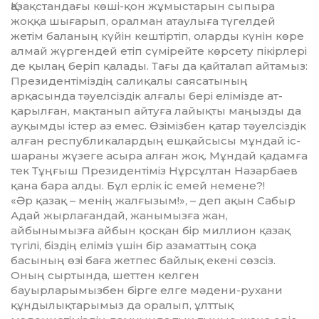
Қазақстандағы көші-қон жұмыстарын сыпыра
жоққа шығарып, оралман атаулыға түгелдей
жетім баланың күйін кештіртіп, оларды күнін көре
алмай жүргендей етіп сүмірейте көрсету пікірлері
де қылаң беріп қалады. Тағы да қайта­лап айтамыз:
Президентіміздің са­ли­қалы саясатының
арқасында тәуел­сіздік алғалы бері елімізде ат­
қарылған, мақтанып айтуға лайық­ты маңызды да
ауқымды істер аз емес. Өзімізбен қатар тәуелсіздік
алған республикалардың ешқайсысы мұндай іс-
шараны жүзеге асыра ал­ған жоқ. Мұндай қадамға
тек Тұңғыш Президентіміз Нұрсұлтан Назарбаев
қана бара алды. Бұл ерлік іс емей не­мене?!
«Әр қазақ – менің жалғызым!», – деп ақын Сабыр
Адай жырлағандай, жанымызға жан,
айбынымызға ай­бын қосқан бір миллион қазақ
түгілі, біздің еліміз үшін бір азаматтың соқа
басының өзі баға жетпес байлық еке­ні сөзсіз.
Оның сыртында, шеттен кел­ген
бауырларымызбен бірге елге мәдени-рухани
құндылықтарымыз да оралып, ұлттық