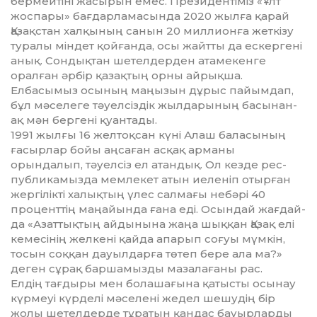
бермейтіні жасырын емес. Президентіміз «Ұлт
жоспары» бағдарламасында 2020 жылға қарай
Қазақстан халқының санын 20 мил­лионға жеткізу
туралы міндет қой­ғанда, осы жайтты да ескергені
анық. Сондықтан шетелдерден ата­ме­кенге
оралған әрбір қазақтың ор­ны айрықша.
Елбасымыз осының маңызын дұрыс пайымдап,
бұл мә­селеге тәуелсіздік жылдарының ба­сы­нан-
ақ мән бергені қуантады.
1991 жылғы 16 желтоқсан күні Алаш баласының
ғасырлар бойы аң­саған асқақ арманы
орындалып, тәуелсіз ел атандық. Ол кезде рес­
пуб­ликамызда мемлекет атын иеле­ніп отырған
жергілікті халықтың үлес салмағы небәрі 40
проценттің маңайын­да ғана еді. Осындай жағ­дай­
да «Азаттықтың айдынына жаңа шыққан Қазақ елі
кемесінің желкені қайда апарып соғуы мүмкін,
тосын соқ­қан дауылдарға төтеп бере ала ма?»
деген сұрақ баршамызды маза­ла­ғаны рас.
Елдің тағдыры мен болашағына қа­тысты осынау
күрмеуі күрделі мә­се­лені жедел шешудің бір
жолы шет­елдерде тұратын қандас бауыр­лар­ды