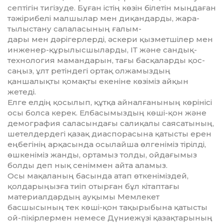
септігін тигізуде. Бұған істің көзін білетін мыңдаған
тәжіри­белі малшылар мен диқандарды, жа­ра­
тылыстану салаласының ғалым-
­д­ары мен дәрігерлерді, әскери қыз­­­­­мет­шілер мен
инженер-құры­лыс­шыларды, ІТ және сандық-
технология ма­мандарын, тағы басқаларды қос­
саңыз, ұлт ретіндегі ортақ олжа­мыз­дың
қаншалықты қомақты екеніне кө­зіміз айқын
жетеді.
Елге елдің қосылып, құтқа ай­нал­­­ғанының көрінісі
осы болса ке­рек. Елбасымыздың көші-қон және
де­мография саласындағы салиқалы саясатының,
шетелдердегі қазақ диас­порасына қатысты ерен
еңбе­гі­нің арқасында осылайша өлгеніміз тірілді,
өшкеніміз жанды, ортамыз тол­ды, ойдағымыз
болды деп нық се­німмен айта аламыз.
Осы мақаланың басында атап өт­кеніміздей,
қолдарыңызға тиіп отырған бұл кітаптағы
материал­дар­дың ауқымы Мемлекет
басшысының тек көші-қон тақырыбына қатысты
ой-пікірлермен немесе Дүниежүзі қ­азақтарының