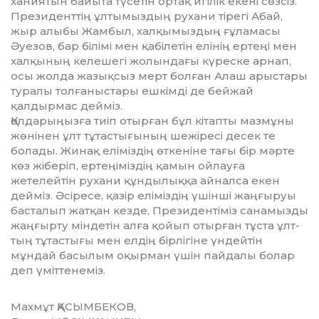
ханиятын байыта түсетін ортақ игі­лік екені сөзсіз.
Президенттің ұлтымыздың ру­хани тірегі Абай,
жыр алыбы Жам­был, халқымыздың ғұламасы
Әуе­зов, бар білімі мен қабілетін елінің ер­теңі мен
халқының келешегі жо­лындағы күреске арнап,
осы жолда жа­зықсыз мерт болған Алаш арыс­тары
туралы толғаныстары ешкімді де бейжай
қалдырмас дейміз.
Қолдарыңызға тиіп отырған бұл кі­тапты мазмұны
жөнінен ұлт тұтас­тығының шежіресі десек те
болады. Жинақ еліміздің өткеніне тағы бір мәрте
көз жіберіп, ертеңіміздің қа­мын ойлауға
жетелейтін рухани құн­дылыққа айналса екен
дейміз. Әсі­ресе, қазір еліміздің үшінші жаң­ғыруы
басталып жатқан кезде, Пре­зидентіміз санамызды
жаңғырту міндетін алға қойып отырған тұста ұлт­
тың тұтастығы мен елдің бірлігіне үн­дейтін
мұндай басылым оқырман үшін пайдалы болар
деп үміттене­міз.
Махмұт ҚАСЫМБЕКОВ,