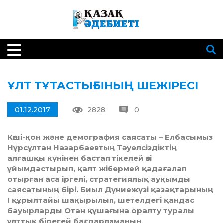
ҰЛТ ТҰТАСТЫҒЫНЫҢ ШЕЖІРЕСІ
01.12.2017
2828
0
Көші-қон және демография саясаты – Елбасымыз
Нұрсұлтан Назарбаевтың Тәуелсіздіктің
алғашқы күнінен бастап тікелей өзі
ұйымдастырып, қалт жібермей қадағалап
отырған аса іргелі, стратегиялық ауқымды
саясатының бірі. Биыл Дүниежүзі қазақтарының
І құрылтайы шақырылып, шетелдегі қандас
бауырларды Отан құшағына оралту туралы
ұлттық бірегей бағдарламаның