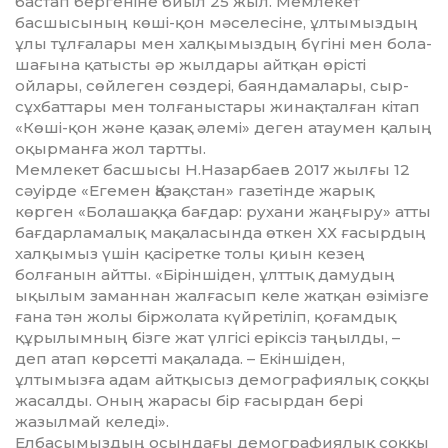
бас­тап бергеніне биыл 25 жыл. Мем­ле­кет
басшысының көші-қон мәсе­ле­сі­не, ұлтымыздың
ұлы тұлғалары мен халқымыздың бүгіні мен бола­
ша­ғына қатысты әр жылдары айтқан өрісті
ойлары, сөйлеген сөздері, баяндамалары, сыр-
сұхбаттары мен тол­ғаныстары жинақталған кітап
«Кө­ші-қон және қазақ әлемі» деген атау­мен қалың
оқырманға жол тарт­ты.
Мемлекет басшысы Н.Назарбаев 2017 жылғы 12
сәуірде «Егемен Қа­зақ­стан» газетінде жарық
көрген «Болашаққа бағдар: рухани жаңғыру» атты
бағдарламалық мақаласында өткен ХХ ғасырдың
халқымыз үшін қасіретке толы қиын кезең
болғанын айтты. «Біріншіден, ұлттық дамудың
ықылым заманнан жалғасып келе жатқан өзімізге
ғана тән жолы бір­жолата күйретіліп, қоғамдық
құры­лым­ның бізге жат үлгісі еріксіз таңыл­ды, –
деп атап көрсетті мақа­лада. – Екіншіден,
ұлтымызға адам айтқысыз демографиялық соққы
жасалды. Оның жарасы бір ғасырдан бері
жазылмай келеді».
Елбасымыздың осындағы демог­рафиялық соққы