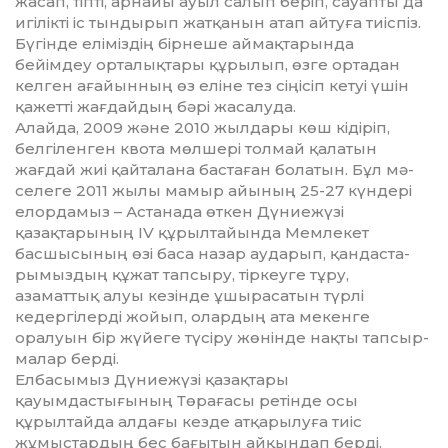
жасап, тіпті, арнайы ауыл салып беріп, сауапты да
игілікті іс тындырып жат­қа­нын атап айтуға тиіспіз.
Бүгінде еліміздің бірнеше аймақтарында
бейімдеу орталықтары құрылып, өзге ортадан
келген ағайынның өз елі­не тез сіңісіп кетуі үшін
қажетті жағ­дайдың бәрі жасалуда.
Алайда, 2009 және 2010 жылдары көш кідіріп,
белгіленген квота мөл­шері толмай қалатын
жағдай жиі қай­талана бастаған болатын. Бұл мә­
селеге 2011 жылы мамыр айының 25-27 күндері
елордамыз – Астанада өткен Дүниежүзі
қазақтарының ІV құрылтайында Мемлекет
басшысы­ның өзі баса назар аударып, қандас­та­
рымыздың құжат тапсыру, тіркеуге тұру,
азаматтық алуы кезінде ұшы­ра­сатын түрлі
кедергілерді жойып, олар­дың ата мекенге
оралуын бір жүйе­ге түсіру жөнінде нақты тапсыр­
малар берді.
Елбасымыз Дүниежүзі қазақтары
қауымдастығының Төрағасы ретінде осы
құрылтайда алдағы кезде атқа­рылуға тиіс
жұмыстардың бес бағы­тын айқындап берді.