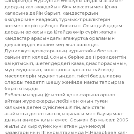
сапарында Нұрсұлтан Әбішұлы ондағы ағайын­
дар­дың хал-жағдайын білу мақса­тымен Құлжа
қаласына дейін барып, қандастардың
өкілдерімен кездесіп, тұрмыс-тіршіліктерін
көзімен көріп қайтқан болатын. Осындай қадам­
дар­дың арқасында Қытайда өмір сүріп жатқан
қандастар арасындағы атажұртқа ораламын
деушілердің көшіне кең жол ашылды.
Дүниежүзі қазақтарының құрыл­тайы бес жыл
сайын өтіп келеді. Со­ның бәріне де Президенттің
өзі қа­ты­сып, шетелдердегі қазақ диас­порасының
мұң-мұқтажын, көші-қонға қатысты түйткілді
мәселелерін мұқият тыңдап, тиісті басшыларға
оларды тездетіп шешу жөнінде нақ­ты тапсырма
беріп отырды.
Елбасымыздың Құрылтай қо­нақ­тарына арнап
айтқан жүрекжарды лебізінен оның туған
халқына деген сүйіспеншілігін, алыстағы
ағайынға де­ген ыстық ықыласы мен бауыр­мал­
дығын аңғару қиын емес. Осыған бір мысал: 2005
жылы 29 қыркүйек кү­ні өткен Дүниежүзi
қазақтарының ІІІ құрылтайында Н.Назарбаев хал­