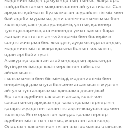
мәдениетіміздің да­муында тың тыныс, жаңа өріс
пай­да болғанын мақтанышпен ай­ту­ға тиіспіз. Сол
арқылы қаймағы бұзыл­маған шұрайлы тіліміз мен
бай әде­би мұрамыз, діни сенім-наны­мы­мыз бен
халықтық салт-дәстүр­ле­ріміз, ұлттық қолөнер
туындылар­мыз, ата мекенде ұмыт қалып бара
жатқан көптеген ән-күйлеріміз бен билеріміз
соңғы жиырма бес жылдың ауқымында отандық
мәдениетімізге жаңа қазына болып қосылып,
одан әрі байи түсті.
Атажұртқа оралған ағайындар­дың арасында
бүгінде елімізде кәсіп­кер­лікпен табысты
айналысып,
ғы­лы­мымыз бен білімімізді, мә­де­­­ние­тіміз бен
өнерімізді дамытуға белсене атсалысып жүрген
айтулы тұлғаларымыз қаншама десеңізші!
Бір ғана әдебиет саласын алсақ, көші-қон
саясатының арқасында қазақ қаламгерлерінің
қатары жүз­деген талантты ақын-жазушылармен
толықты. Елге оралған қандас қа­ламгерлер
әдебиетімізге тың тыныс, жаңа леп ала келді.
Олардың қала­мынан туған шығармалар отандық