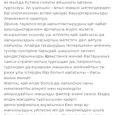
аз жылда Астана сияқты айшықты қа­ланы
тұрғызуы. Ал үшіншісі – алыс-жақын шетелдерден
бір мил­лион­нан астам қандас бауырлары­мыз­ды
Атамекенге оралтуы.
Әрине, тәуелсіз елді қалыптас­тыру­дың қат-қабат
қиындықтарымен арпалыса жүріп жүзеге
асырылған осынау үш игіліктің қай-қайсысы да
халқымыздың «ғасырлық жетістігі» деп айтуға
лайықты. Алайда тағ­дыр­дың теперішімен әлемнің
түкпір-түк­піріне тарыдай шашылып кеткен
қандастарымызды Қазақстанға жи­най бастауымыз
саяси-стратегиялық тұрғыдан да, патриоттық
тұрғыдан да ешқашан маңызын жоймайтын та­
рихи ұлы істердің бірі болып қа­ла­тыны – басы
ашық ақиқат.
Жалпы, қай елде болса да, ха­лық­­тың саны
мемлекеттің әлеуеті мен мүмкіндігін
айқындайтын маңыз­ды фактор екені сөзсіз. Біздің
елдің жағдайы тұрғысынан қазіргі
демографиялық ахуалымыз бен жер ау­
мағымыздың үйлесімі әлі де көңі­лімізден шыға