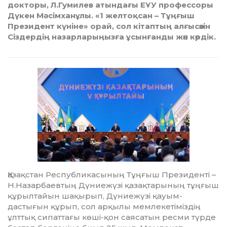
докторы, Л.Гумилев атындағы ЕҰУ профессоры
Дүкен Мәсімханұлы. «1 желтоқсан – Тұңғыш
Президент күніне» орай, сол кітаптың алғысөзін
Сіздердің назарларыңызға ұсынғанды жөн көрдік.
азақстан Республикасының Тұң­ғыш Президенті –
Н.Назарбаев­тың Дүниежүзі қазақтарының тұңғыш
Қ
құ­рылтайын шақырып, Дүниежүзі қауым­
дастығын құрып, сол арқылы мем­лекетіміздің
ұлттық сипаттағы кө­ші-қон саясатын ресми түрде