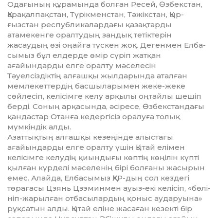
Одағының құрамында бол­ған Ресей, Өзбекстан,
Қарақал­пақ­­стан, Түрікменстан, Тәжікстан, Қыр­
ғызстан республикалардағы қа­зақ­тарды
атамекенге оралтудың заң­­дық тетіктерін
жасаудың өзі оңай­­ға түскен жоқ. Дегенмен Елба­
сы­мыз бұл елдерде өмір сүріп жатқан
ағайындарды елге оралту мәселесін
Тәуелсіздіктің алғашқы жылдарында аталған
мемлекеттердің басшылары­мен жеке-жеке
сөйлесіп, келісімге келу арқылы оңтайлы шешіп
берді. Со­ның арқасында, әсіресе, Өзбек­стан­дағы
қандастар Отанға кедергісіз оралуға толық
мүмкіндік алды.
Азаттықтың алғашқы кезеңінде алыс­тағы
ағайындарды елге оралту үшін Қытай елімен
келісімге келудің қиын­­дығы көптің көңілін күпті
қыл­ған күрделі мәселенің бірі болғаны ж­асырын
емес. Алайда, Елбасымыз ҚХР-дың сол кездегі
төрағасы Цзянь Цзэминмен ауыз-екі келісіп, «бө­лі­
ніп-жарылған отбасылардың қоныс аударуына»
рұқсатын алды. Қытай еліне жасаған кезекті бір