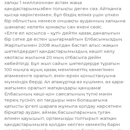
халқы 1 миллионнан астам жаңа
қандастарымызбен толықты деген сөз. Айтқанға
қысқа көрінгені­мен, бұл біздің еліміз үшін үлкен
бір облыстың немесе оншақты ауданның халқына
шамалас келетін қомақты сан екені сөзіс.
«Елге ел қосылса – құт!» дейтін қа­зақ даналығын
бір сәтке де естен шы­­ғармайтын Елбасымыздың
Жар­лығымен 2008 жылдан бастап алыс-жақын
шетелдердегі қандастары­мыз­дың көшіп келу
квотасы жылына 20 мың отбасыға дейін
көбейтілді. Бұл жыл сайын шетелдерде тұратын
100 мың­ға жуық қазақ мемлекеттің кө­­ме­гімен
атамекенге оралып, емін-еркін қо­ныстануына
мүмкіндік бер­ді. Ал ата­жұртқа өз күшімен, өз қа­ра­­
жа­ты­мен оралып жатқандары қан­­­шама!
Елбасының көші-қон саяса­ты­ның түпкі мәнін
терең түсініп, ел тағ­дыры мен болашағына
қатысты іргелі шараға жұмыла қолдау көрсет­кен
бірқатар аудан, аймақ басшыла­ры­ның туған
елмен қауышып, орта­мыз­ды толтырып жатқан
қан­дас­тарымызға қолдан келген көмектің бәрін