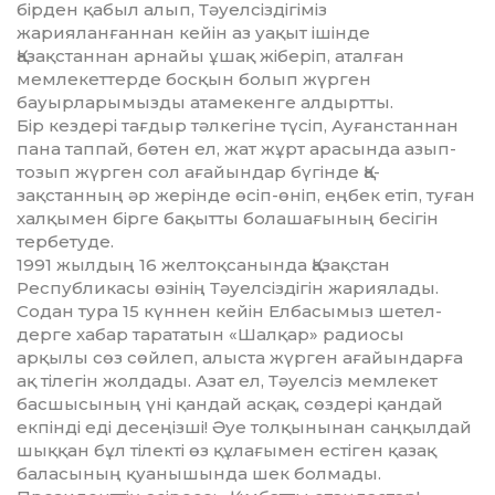
бірден қабыл алып, Тәуел­сіздігіміз
жарияланғаннан кейін аз уақыт ішінде
Қазақстаннан арнайы ұшақ жіберіп, аталған
мемлекеттерде босқын болып жүрген
бауырлары­мыз­ды атамекенге алдыртты.
Бір кездері тағдыр тәлкегіне тү­сіп, Ауғанстаннан
пана таппай, бө­тен ел, жат жұрт арасында азып-
то­зып жүрген сол ағайындар бүгінде Қа­
зақстанның әр жерінде өсіп-өніп, ең­бек етіп, туған
халқымен бірге ба­қытты болашағының бесігін
тер­бету­де.
1991 жылдың 16 желтоқсанында Қа­зақстан
Республикасы өзінің Тәуел­сіздігін жариялады.
Содан тура 15 күннен кейін Елбасымыз шетел­
дерге хабар тарататын «Шалқар» ра­диосы
арқылы сөз сөйлеп, алыста жүрген ағайындарға
ақ тілегін жол­дады. Азат ел, Тәуелсіз мемлекет
бас­­шысының үні қандай асқақ, сөз­де­рі қандай
екпінді еді десеңізші! Әуе толқынынан саңқылдай
шыққан бұл тілекті өз құлағымен естіген қа­зақ
баласының қуанышында шек бол­мады.