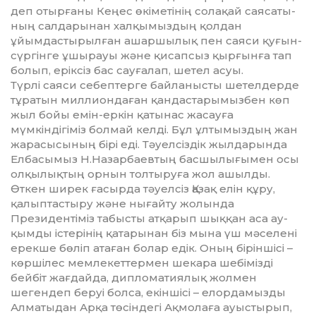
деп отырғаны Кеңес өкіметінің солақай саяса­ты­
ның салдарынан халқымыздың қол­дан
ұйымдастырылған ашаршылық пен саяси қуғын-
сүргінге ұшырауы және қисапсыз қырғынға тап
болып, еріксіз бас сауғалап, шетел асуы.
Түрлі саяси себептерге байла­ныс­ты шетелдерде
тұратын мил­лион­даған қандастарымызбен көп
жыл бойы емін-еркін қатынас жасау­ға
мүмкіндігіміз болмай келді. Бұл ұл­тымыздың жан
жарасысының бірі еді. Тәуелсіздік жылдарында
Елбасы­мыз Н.Назарбаевтың басшылығымен осы
олқылықтың орнын толтыруға жол ашылды.
Өткен ширек ғасырда тәуелсіз Қазақ елін құру,
қалыптастыру және нығайту жолында
Президентіміз та­бысты атқарып шыққан аса ау­
қым­ды істерінің қатарынан біз мына үш мәселені
ерекше бөліп атаған бо­лар едік. Оның біріншісі –
көр­ші­лес мемлекеттермен шекара ше­бі­мізді
бейбіт жағдайда, дипло­ма­тия­лық жолмен
шегендеп беруі болса, екін­шісі – елордамызды
Алматыдан Ар­қа төсіндегі Ақмолаға ауыстырып,