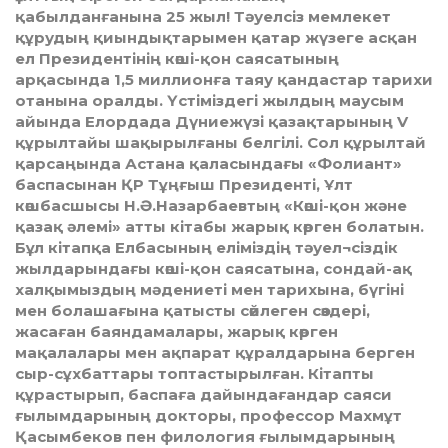
қабылданғанына 25 жыл! Тәуелсіз мемлекет
құрудың қиындықтарымен қатар жүзеге асқан
ел Президентінің көші-қон саясатының
арқасында 1,5 миллионға таяу қандастар тарихи
отанына оралды. Үстіміздегі жылдың маусым
айында Елордада Дүниежүзі қазақтарының V
құрылтайы шақырылғаны белгілі. Сол құрылтай
қарсаңында Астана қаласындағы «Фолиант»
баспасынан ҚР Тұңғыш Президенті, Ұлт
көшбасшысы Н.Ә.Назарбаевтың «Көші-қон және
қазақ әлемі» атты кітабы жарық көрген болатын.
Бұл кітапқа Елбасының еліміздің тәуел¬сіздік
жылдарындағы көші-қон саясатына, сондай-ақ
халқымыздың мәдениеті мен тарихына, бүгіні
мен болашағына қатысты сөйлеген сөздері,
жасаған баяндамалары, жарық көрген
мақалалары мен ақпарат құралдарына берген
сыр-сұхбаттары топтастырылған. Кітапты
құрастырып, баспаға дайындағандар саяси
ғылымдарының докторы, профессор Махмұт
Қасымбеков пен филология ғылымдарының