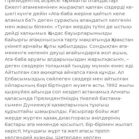
Президенттің әсіресе: «Қымбатты отандастар!
Ежелгі ата­мекенінен жырақтап қалған сіздерді ке­
шегі күнге дейін «Ата-баба жеріне қай­­тып келе
аламыз ба?» деген сұрақ­тың алаңдатып келгенін
мен жақ­сы білемін. «Туған жердің түтіні де ыстық»
дей­ді халқымыз. Қандас бауыр­­лары­мызды
байырғы атақо­ны­сына тарту мақсатында Қазақстан
үкі­меті арнайы Қаулы қабылдады. Сон­дықтан ата­
ме­кенге келемін деу­ші ағайындарға жол ашық.
Ата-баба әруа­ғы алда­рыңыз­дан жарылқасын!», –
деген сөздерін тол­қымай тыңдау мүмкін емес еді.
Айтылған сөз ақиқатқа айналса ға­на құнды. Ал
Елбасымыздың сөй­ле­ген сөздері мен айтылған
ойла­ры­ның бәрі біртіндеп жүзеге асты. 1992 жылы
қыркүйек айында сол кездегі астанамыз Алматы
қаласында Пре­зи­дентіміздің тікелей бастама­
сымен Дүниежүзі қазақтарының тұңғыш
құрылтайы шақырылды. Ғасырлар бойы жат
жерде жүрген қазақ диас­порасы өкілдерінің
бастары ата ме­кенде қосылып, бір-бірімен жылап
кө­рісті. Мұндағы жұрт та жеті атасы тіріліп
келгендей қуанды. Шетелден келген