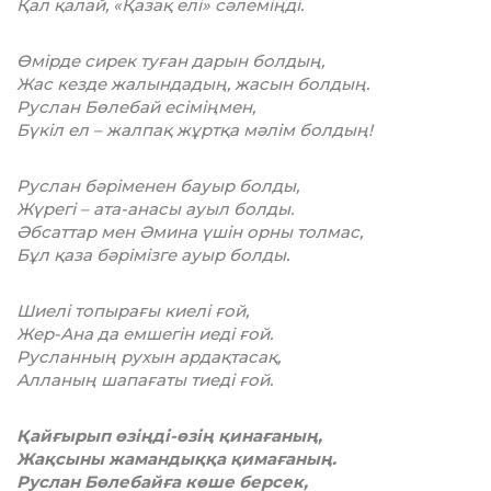
Қал қалай, «Қазақ елі» сәлеміңді.
Өмірде сирек туған дарын болдың,
Жас кезде жалындадың, жасын болдың.
Руслан Бөлебай есіміңмен,
Бүкіл ел – жалпақ жұртқа мәлім болдың!
Руслан бәріменен бауыр болды,
Жүрегі – ата-анасы ауыл болды.
Әбсаттар мен Әмина үшін орны толмас,
Бұл қаза бәрімізге ауыр болды.
Шиелі топырағы киелі ғой,
Жер-Ана да емшегін иеді ғой.
Русланның рухын ардақтасақ,
Алланың шапағаты тиеді ғой.
Қайғырып өзіңді-өзің қинағаның,
Жақсыны жамандыққа қимағаның.
Руслан Бөлебайға көше берсек,