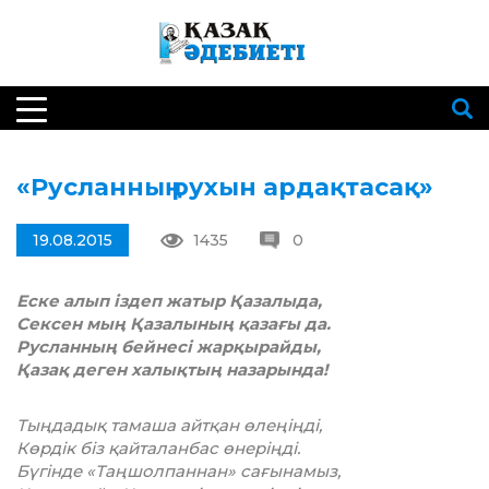
«Русланның рухын ардақтасақ»
19.08.2015
1435
0
Еске алып іздеп жатыр Қазалыда,
Сексен мың Қазалының қазағы да.
Русланның бейнесі жарқырайды,
Қазақ деген халықтың назарында!
Тыңдадық тамаша айтқан өлеңіңді,
Көрдік біз қайталанбас өнеріңді.
Бүгінде «Таңшолпаннан» сағынамыз,