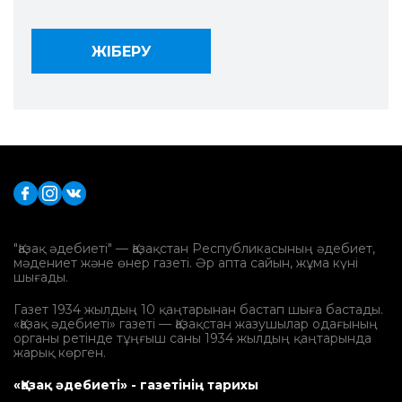
"Қазақ әдебиеті" — Қазақстан Республикасының әдебиет,
мәдениет және өнер газеті. Әр апта сайын, жұма күні
шығады.
Газет 1934 жылдың 10 қаңтарынан бастап шыға бастады.
«Қазақ әдебиеті» газеті — Қазақстан жазушылар одағының
органы ретінде тұңғыш саны 1934 жылдың қаңтарында
жарық көрген.
«Қазақ әдебиеті» - газетінің тарихы