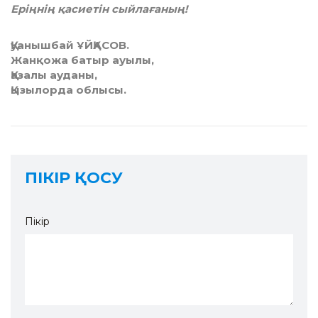
Еріңнің қасиетін сыйлағаның!
Қуанышбай ҰЙҚАСОВ.
Жанқожа батыр ауылы,
Қазалы ауданы,
Қызылорда облысы.
ПІКІР ҚОСУ
Пікір