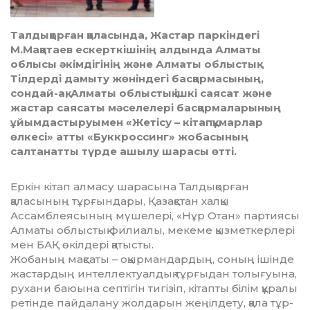
Талдықорған қаласында, Жастар паркіндегі
М.Мақатаев ескерткішінің алдында Алматы
облысы әкімдігінің және Алматы облыстық
Тілдерді дамыту жөніндегі басқармасының,
сондай-ақ, Алматы облыстық ішкі саясат және
жастар саясаты мәселелері басқармаларының
ұйымдастыруымен «Жетісу – кітапқұмарлар
өлкесі» атты «Буккроссинг» жобасының
салтанатты түрде ашылу шарасы өтті.
Еркін кітап алмасу шарасына Талды­қор­ған
қаласының тұрғындары, Қазақстан хал­қы
Ассамблеясының мүшелері, «Нұр Отан» партиясы
Алматы облыстық фили­алы, мекеме қызметкерлері
мен БАҚ өкілдері қатысты.
Жобаның мақсаты – оқырмандардың, со­ның ішінде
жастардың интеллектуалдық тұр­ғыдан толығуына,
рухани баюына септі­гін тигізіп, кітапты білім құралы
ре­тін­де пай­далану жолдарын жеңілдету, қала тұр­