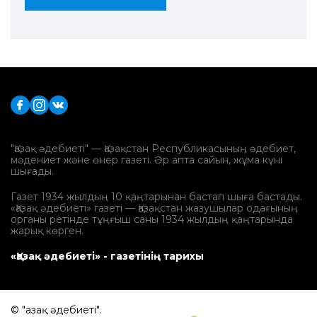
"Қазақ әдебиеті" — Қазақстан Республикасының әдебиет,
мәдениет және өнер газеті. Әр апта сайын, жұма күні
шығады.
Газет 1934 жылдың 10 қаңтарынан бастап шыға бастады.
«Қазақ әдебиеті» газеті — Қазақстан жазушылар одағының
органы ретінде тұңғыш саны 1934 жылдың қаңтарында
жарық көрген.
«Қазақ әдебиеті» - газетінің тарихы
© "Қазақ әдебиеті".