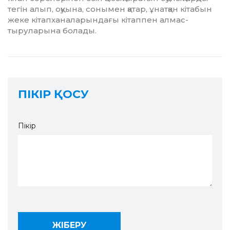
тегін алып, оқуына, сонымен қатар, ұнатқан кітабын
жеке кітапханаларындағы кітаппен алмас­
тыруларына болады.
ПІКІР ҚОСУ
Пікір