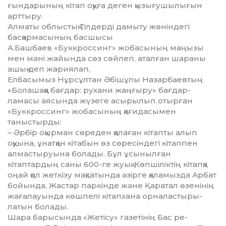
ғын­дарының кітап оқуға деген қызығу­шы­лы­ғын
арттыру.
Алматы облыстық Тілдерді дамыту жө­нін­дегі
басқармасының басшысы
А.Ба­ш­­баев «Буккроссинг» жобасының маңы­зы
мен мәні жайында сөз сөйлеп, атал­ған шараны
ашық деп жариялап,
Елбасымыз Нұрсұлтан Әбішұлы Назарбаевтың
«Бо­­ла­­шақ­қа бағдар: рухани жаң­ғыру» бағ­дар­­
ламасы аясында жүзеге асырылып отыр­ған
«Буккроссинг» жоба­сының қағидасымен
таныстырды:
– Әрбір оқырман сөреден қалаған кітап­ты алып
оқуына, ұнатқан кітабын өз сөре­сін­дегі кітаппен
алмастыруына болады. Бұл ұсы­нылған
кітаптардың саны 600-ге жуық. Көп­шіліктің кітапқа
оңай қол жеткізу мақ­са­тында әзірге қаламызда Арбат
бойында, Жас­тар паркінде және Қа­ратал өзенінің
жа­ғалауында көшпелі кітапхана орналасты­ры­
латын болады.
Шара барысында «Жетісу» газетінің Бас ре­