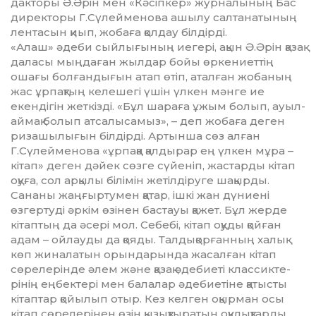
дакторы Ә.Әрін мен «Кәсіпкер» жур­на­лының Бас
директоры Г.Сүлейменова ашылу салтанатының
лентасын қиып, жобаға қол­дау білдірді.
«Алаш» әдеби сыйлығының иегері, ақын Ә.Әрін қазақ
даласы мыңдаған жылдар бойы өркениеттің
ошағы болғандығын атап өтіп, аталған жобаның
жас ұрпақтың келешегі үшін үлкен мәнге ие
екендігін жет­кізді. «Бұл шараға ұжым болып, ауыл-
ай­мақ болып атсалысамыз», – деп жобаға деген
риза­шылығын білдірді. Артынша сөз алған
Г.Сүлейменова «ұрпаққа қалдырар ең үлкен мұра –
кітап» деген дәйек сөзге сүйеніп, жас­тарды кітап
оқуға, сол арқылы білімін жетілдіруге шақырды.
Сананы жаңғыртумен қатар, ішкі жан дү­ниені
өзгертуді әркім өзінен бастауы қа­жет. Бұл жерде
кітаптың да әсері мол. Се­бебі, кітап оқуды қойған
адам – ойлауды да қоя­ды. Талдықорғанның халық
көп жинала­тын орындарында жасалған кітап
сөре­ле­рін­­де әлем және қазақ әдебиеті клас­сик­те­
рінің еңбектері мен балалар әде­биетіне қа­тыс­ты
кітаптар қойылып отыр. Кез келген оқырман осы
кітап сөрелерінен өзін қы­зықтыратын оқулық­тар­ды