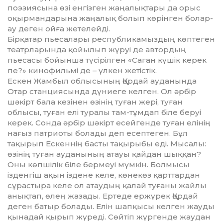
поэзиясына өзі енгіз­ген жаңалықтары да орыс
оқырмандарына жаңалық болып көрінген болар-
ау деген ойға жетелейді.
Бірқатар пьесалары республикамыздың көптеген
театрларында қойылып жүруі де автордың
пьесасы бойынша түсірілген «Саған күшік керек
пе?» кино­фильмі де – үлкен жетістік.
Ескен Жамбыл облысының Қордай ауданында
Отар станциясында дүниеге келген. Ол әрбір
шәкірт бала кезінен өзінің туған жері, туған
облысы, туған елі туралы там-тұмдап біле беруі
керек. Сонда әрбір шәкірт есейгенде туған елінің
нағыз патриоты болады деп есеп­теген. Бұл
тақырып Ескеннің басты тақырыбы еді. Мы­салы:
өзінің туған ауданының атауы қайдан шыққан?
Оны көпшілік біле бермеуі мүмкін. Болмысы
ізденгіш ақын іздене келе, көнекөз қарттардан
сұрастыра келе ол атаудың қалай туғаны жайлы
анықтап, өлең жазады. Ертеде ержүрек Қордай
деген батыр болады. Елін шап­қысы келген жауды
қынадай қырып жүреді. Сөйтіп жүргенде жаудан