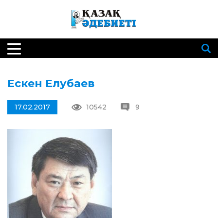
Ескен Елубаев
17.02.2017
10542
9