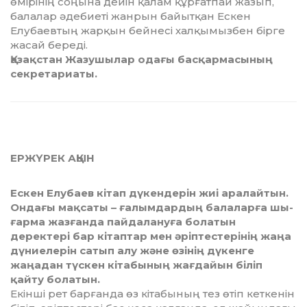
өмірінің соңына дейін қалам құрғатпай жазып,
балалар әдебиеті жанрын байытқан Ескен
Елубаевтың жарқын бейнесі хал­қымызбен бірге
жасай береді.
Қазақстан Жазушылар одағы басқармасының
секретариаты.
ЕРЖҮРЕК АҚЫН
Ескен Елубаев кітап дүкендерін жиі аралайтын.
Ондағы мақсаты – ғалымдардың балаларға шы­
ғарма жазғанда пайдалануға болатын
деректері бар кі­таптар мен әріптестерінің жаңа
дүниелерін сатып алу және өзінің дүкенге
жаңадан түскен кітабының жағ­дайын біліп
қайту болатын.
Екінші рет барғанда өз кітабының тез өтіп кеткенін