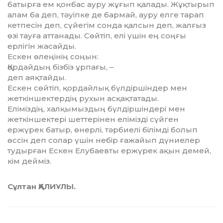
батырға ем қонбас ауру жұғып қалады. Жұқ­тырып
алам ба деп, тәуіпке де бармай, ауру елге та­рап
кетпесін деп, сүйегім сонда қалсын деп, жалғыз
өзі тауға аттанады. Сөйтіп, елі үшін ең соңғы
ерлігін жа­сай­ды.
Ескен өлеңінің соңын:
Қордайдың бізбіз ұрпағы, –
деп аяқтайды.
Ескен сөйтіп, қордайлық бүлдіршіндер мен
жеткін­шек­тердің рухын асқақтатады.
Еліміздің, халқымыздың бүлдіршіндері мен
жеткін­шек­тері шеттерінен елімізді сүйген
ержүрек батыр, өнер­лі, тәрбиелі білімді болып
өссін деп солар үшін не­бір ғажайып дүниелер
тудырған Ескен Елубаевты ер­жүрек ақын демей,
кім дейміз.
Сұлтан ҚАЛИҰЛЫ.