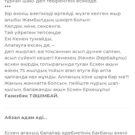
тұрған шақ» деп тебіренгені есі­мізде.
***
Бір өкініш өзегімізді өртейді. жүзге келген жыр
алыбы Жамбылдың шә­кір­ті болып:
Келдім, міне, сексенге,
Тай үйретем тепсеңде.
Екі Кенен тумайды,
Алатауға ексең де, –
деп жырлап, өзі тоқсаннан асып дүние салған,
асыл сүйек­ті кешегі Кенекең (Кенен Әзірбайұлы)
өскен өңірдің топырағында туған Ес­кен ақын
өзінің 75 жылдық тойын атап өтуге бір апта
қалғанда көз жұмды. Ал­ланың ісіне шара бар ма?!
Жаның жәннатта болсын, пейіште нұрың шал­
қысын, балажанды ақын Ескен Еркешұлы!
Ғазизбек ТӘШІМБАЙ.
Абзал адам еді…
Ескен ағаның балалар әде­бие­ті­нің бағбаны екені