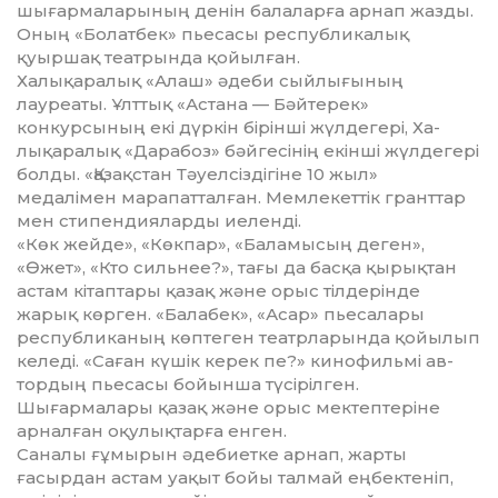
шығармаларының денін балаларға арнап жаз­ды.
Оның «Болатбек» пьесасы республикалық
қуыршақ теат­рын­да қойылған.
Халықаралық «Алаш» әдеби сыйлығының
лауреаты. Ұлттық «Астана — Бәйтерек»
конкурсының екі дүркін бірінші жүлдегері, Ха­
лықаралық «Дарабоз» бәйгесінің екінші жүлдегері
болды. «Қа­зақстан Тәуелсіздігіне 10 жыл»
медалімен марапатталған. Мем­ле­кеттік гранттар
мен стипендияларды иеленді.
«Көк жейде», «Көкпар», «Баламысың деген»,
«Өжет», «Кто силь­нее?», тағы да басқа қырықтан
астам кітаптары қазақ және орыс тілдерінде
жарық көрген. «Балабек», «Асар» пье­салары
республиканың көптеген театрларында қойылып
келеді. «Саған күшік керек пе?» кинофильмі ав­
тордың пьесасы бойынша түсірілген.
Шығармалары қазақ және орыс мектептеріне
арналған оқулықтарға енген.
Саналы ғұмырын әдебиетке арнап, жарты
ғасырдан астам уақыт бойы талмай еңбектеніп,