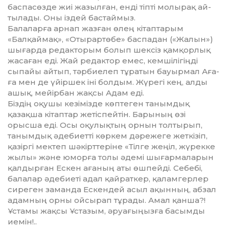
баспасөзде жиі жазылған, енді тіпті молырақ ай­
тылады. Оны іздей бастаймыз.
Балаларға арнап жазған өлең к­і­таптарым
«Балқаймақ», «Оты­рар­төбе» баспадан («Жалын»)
шы­ғарда редакторым болып шек­сіз қам­қорлық
жасаған еді. Жай редактор емес, кемшілігіңді
сыпайы айтып, тәрбиелеп тұратын бауырмал Аға­
ға мен де үйіршек іні болдым. Жү­ре­гі кең, алды
ашық, мейірбан жақ­­сы Адам еді.
Біздің оқушы кезімізде көпте­ген танымдық
қазақша кітаптар жетіспейтін. Барының өзі
орысша еді. Осы оқулықтың орнын толтырып,
танымдық әдебиетті көркем дәрежеге жеткізіп,
қазіргі мектеп шә­­кірттеріне «Тілге жеңіл, жүрек­ке
жылы» және юморға толы әдемі шығармаларын
қалдырған Ескен ағаның аты өшпейді. Себебі,
бала­лар әдебиеті адал қайраткер, қа­лам­герлер
сиреген заманда Ескендей асыл ақынның, абзал
адамның ор­ны ойсырап тұрады. Амал қан­ша?!
Ұстамы жақсы Ұстазым, әруа­ғыңыз­ға басымды
иемін!..