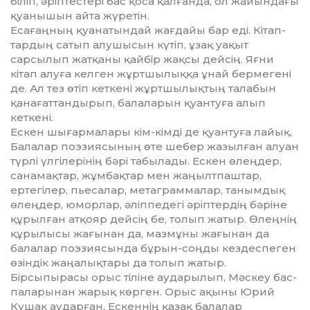
біліп, әріптестері бас қоса қалғанда, ол жайындағы
қуа­нышын айта жүретін.
Есағаңның қуанатындай жағдайы бар еді. Кітап­
тар­дың сатып алушысын күтіп, ұзақ уақыт
сарсылып жат­қа­ны қайбір жақсы дейсің. Яғни
кітап алуға келген жұрт­шылыққа ұнай бермегені
де. Ал тез өтіп кеткені жұрт­шылықтың талабын
қанағаттандырып, балаларын қуан­туға алып
кеткені.
Ескен шығармалары кім-кімді де қуантуға лайық.
Ба­лалар поэзиясының өте шебер жазылған алуан
түрлі үлгілерінің бәрі табылады. Ескен өлеңдер,
санамақтар, жұмбақтар мен жаңылтпаштар,
ертегілер, пьесалар, метаграммалар, танымдық
өлеңдер, юморлар, әліппедегі әріптердің бәріне
құрылған атқояр дейсің бе, толып жатыр. Өлеңнің
құрылысы жағынан да, мазмұны жағынан да
балалар поэзиясында бұрын-соңды кездес­пеген
өзіндік жаңалықтары да толып жатыр.
Бірсыпырасы орыс тіліне аударылып, Мәскеу бас­
паларынан жарық көрген. Орыс ақыны Юрий
Кушак аударған, Ескеннің қазақ балалар