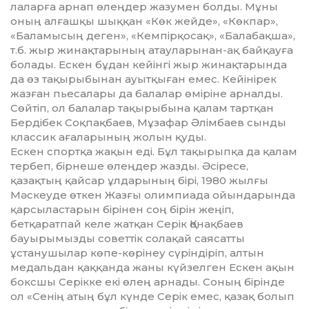
лаларға арнап өлеңдер жазумен болды. Мұны
оның алғашқы шыққан «Көк жей­де», «Көкпар»,
«Баламысың деген», «Кемпірқосақ», «Балабақша»,
т.б. жыр жи­нақтарының атауларынан-ақ байқауға
болады. Ескен бұдан кейінгі жыр жи­нақтарында
да өз тақырыбынан ауытқыған емес. Кейінірек
жазған пьесалары да балалар өміріне арналды.
Сөйтіп, ол балалар тақырыбына қалам тартқан
Бердібек Соқпақбаев, Мұзафар Әлімбаев сынды
классик ағаларының жо­лын қуды.
Ескен спортқа жақын еді. Бұл тақырыпқа да қалам
тербеп, бірнеше өлең­дер жазды. Әсіресе,
қазақтың қайсар ұлдарының бірі, 1980 жылғы
Мәскеуде өткен Жазғы олимпиада ойындарында
қарсыластарын бірінен соң бірін жеңіп,
бетқаратпай келе жатқан Серік Қонақбаев
бауырымызды советтік солақай саясатты
ұстанушылар көпе-көрінеу сүріндіріп, алтын
медальдан қаққанда жаны күйзелген Ескен ақын
боксшы Серікке екі өлең арнады. Соның бірінде
ол «Сенің атың бұл күнде Серік емес, қазақ болып