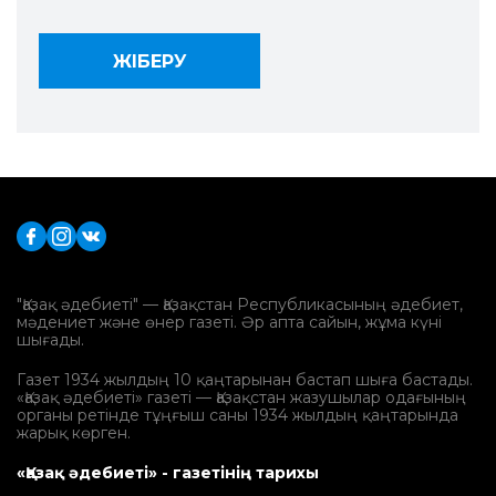
"Қазақ әдебиеті" — Қазақстан Республикасының әдебиет,
мәдениет және өнер газеті. Әр апта сайын, жұма күні
шығады.
Газет 1934 жылдың 10 қаңтарынан бастап шыға бастады.
«Қазақ әдебиеті» газеті — Қазақстан жазушылар одағының
органы ретінде тұңғыш саны 1934 жылдың қаңтарында
жарық көрген.
«Қазақ әдебиеті» - газетінің тарихы