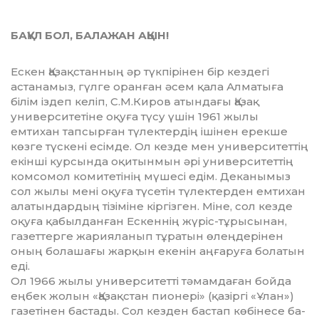
БАҚҰЛ БОЛ, БАЛАЖАН АҚЫН!
Ескен Қазақстанның әр түкпірінен бір кездегі
астанамыз, гүлге оранған әсем қала Алматыға
білім іздеп келіп, С.М.Киров атындағы Қазақ
универ­си­тетіне оқуға түсу үшін 1961 жылы
емтихан тапсырған түлектердің ішінен ерек­ше
көзге түскені есімде. Ол кезде мен университеттің
екінші курсында оқи­тынмын әрі университеттің
комсомол комитетінің мүшесі едім. Деканымыз
сол жылы мені оқуға түсетін түлектерден емтихан
алатындардың тізіміне кір­гізген. Міне, сол кезде
оқуға қабылданған Ескеннің жүріс-тұрысынан,
газеттерге жарияланып тұратын өлеңдерінен
оның болашағы жарқын екенін аңғаруға болатын
еді.
Ол 1966 жылы университетті тәмамдаған бойда
еңбек жолын «Қазақстан пио­нері» (қазіргі «Ұлан»)
газетінен бастады. Сол кезден бастап көбінесе ба­