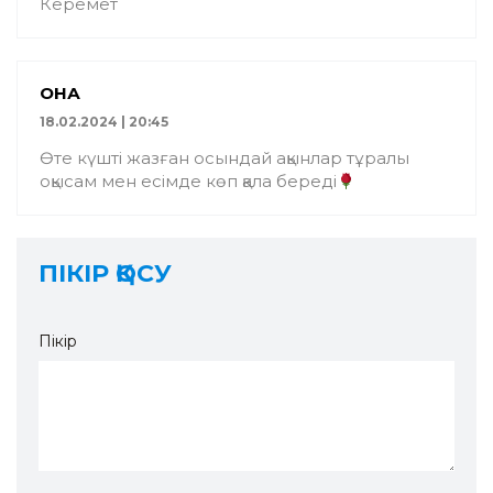
Керемет
ҚОНАҚ
18.02.2024 | 20:45
Өте күшті жазған осындай ақынлар тұралы
оқысам мен есімде көп қала береді
ПІКІР ҚОСУ
Пікір