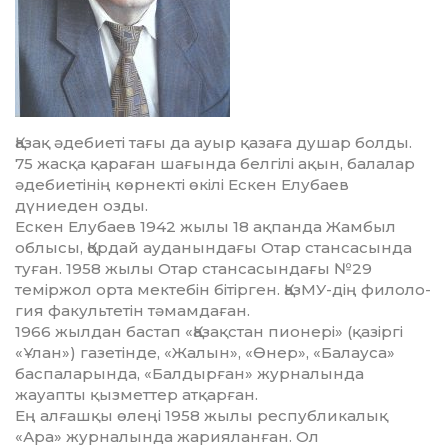
Қазақ әдебиеті тағы да ауыр қазаға душар болды.
75 жасқа қара­ған шағында белгілі ақын, балалар
әдебиетінің көрнекті өкілі Ес­кен Елубаев
дүниеден озды.
Ескен Елубаев 1942 жылы 18 ақпанда Жамбыл
облысы, Қордай ау­данындағы Отар стансасында
туған. 1958 жылы Отар стан­са­сын­дағы №29
теміржол орта мектебін бітірген. ҚазМУ-дің филоло­
гия факультетін тәмамдаған.
1966 жылдан бастап «Қазақстан пионері» (қазіргі
«Ұлан») га­зетінде, «Жалын», «Өнер», «Балауса»
баспаларында, «Балдырған» журналында
жауапты қызметтер атқарған.
Ең алғашқы өлеңі 1958 жылы республикалық
«Ара» журналын­да жарияланған. Ол