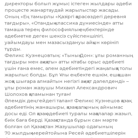
директоры болып жұмыс істеген жылдары әдеби
процесте жанартаудай жарылыстар жасады.
Оның «Ең тамырлы «Қазіргі қарасөздегі деревня
тағдыры», «Отандық классика дүниесінде» атты
тамаша терең фи­ло­софиялық еңбек­терінде
әдебиетке деген шексіз сүйіс­пеншілігі,
уайымдауы мен мазасыздануы айқын көрініп
тұрды.
Феликс Кузнецовтың: «Тынық Дон»: ұлы романның
тағдыры мен ақиқаты» атты кітабы орыс әдебиеті
үшін ғана емес, әлем әдебиетіндегі жаңалыққа толы
жарылыс болды. Бұл Ұлы еңбекте ешкім, ешқашан
жоққа шығара алмайтын негізгі ақиқат дәлелденді» –
ұлы роман жазушы Михаил Александрович
Шолохов қаламынан туған!
Әлемдік деңгейдегі талант Феликс Кузнецов қазақ
әдебиетінің жанашыры, қазақ халқының айнымас
досы еді. Ол қазақ әдебиеті туралы мақалалар жазып,
биік баға берді. Қазақстанда бұрын сан мәрте
болған ол Қазақстан Жазушылар одағының
70 жылдық мерейтойына Ресей әдебиетшілерін