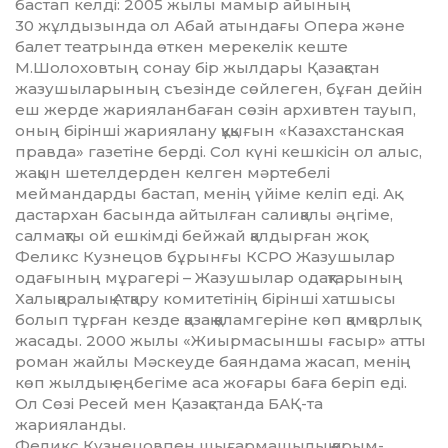
бастап келді: 2005 жылы мамыр айының
30 жұлдызында ол Абай атындағы Опера және
балет театрында өткен мерекелік кеште
М.Шолоховтың сонау бір жылдары Қазақстан
жазушы­ларының съезінде сөйлеген, бұған дейін
еш жерде жарияланбаған сөзін архивтен тауып,
оның бірінші жариялану құқығын «Казахстанская
правда» газетіне берді. Сол күні кешкісін ол алыс,
жақын шетелдерден келген мәртебелі
меймандарды бастап, менің үйіме келіп еді. Ақ
дастархан басында айтылған салиқалы әңгіме,
салмақты ой ешкімді бейжай қалдырған жоқ.
Феликс Кузнецов бұрынғы КСРО Жазушылар
одағының мұрагері – Жазушылар одақтарының
Халықаралық Атқару комитетінің бірінші хатшысы
болып тұрған кезде қазақ қаламгеріне көп қамқорлық
жасады. 2000 жылы «Жиыр­­масыншы ғасыр» атты
роман жайлы Мәскеуде баяндама жасап, менің
көп жылдық еңбегіме аса жоғары баға беріп еді.
Ол Сөзі Ресей мен Қазақстанда БАҚ-та
жарияланды.
Феликс Кузнецовпен шығармашылық қарым-