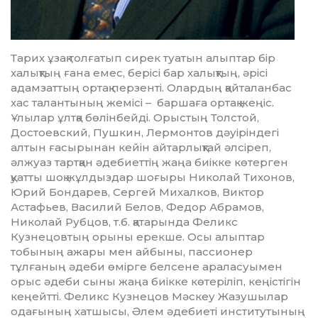
Тарих ұзақ толғатып сирек туа­тын алыптар бір
халықтың ғана емес, берісі бар халықтың, әрі­сі
адамзаттың ортақ перзенті. Олардың қайталанбас
хас талантының же­місі – баршаға ортақ жеңіс.
Ұлылар ұлтқа бөл­інбейді. Орыстың Толстой,
Достоевский, Пушкин, Лермонтов дәуіріндегі
алтын ғасырынан кейін айтарлықтай әлсіреп,
әлжуаз тартқан әдебиеттің жаңа биікке көтерген
қуатты шоқ жұлдыздар шоғыры Николай Тихонов,
Юрий Бондарев, Сергей Михалков, Виктор
Астафьев, Василий Белов, Федор Абрамов,
Николай Рубцов, т.б. қатарында Феликс
Кузнецовтың орыны ерекше. Осы алыптар
тобының ажары мен айбыны, пассионер
тұлғаның әдеби өмірге белсене араласуымен
орыс әдеби сыны жаңа биікке көтеріліп, кеңістігін
кеңейтті. Феликс Кузнецов Мәскеу Жазушылар
одағының хатшысы, Әлем әдебиеті институтының