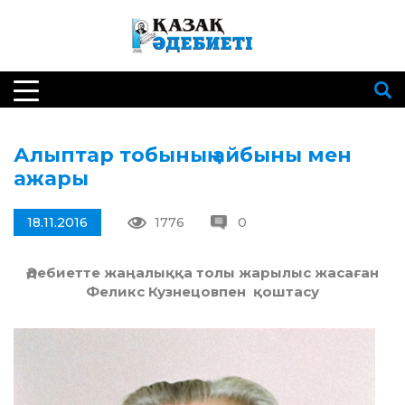
Алыптар тобының айбыны мен
ажары
18.11.2016
1776
0
Әдебиетте жаңалыққа толы жарылыс жасаған
Феликс Кузнецовпен қоштасу