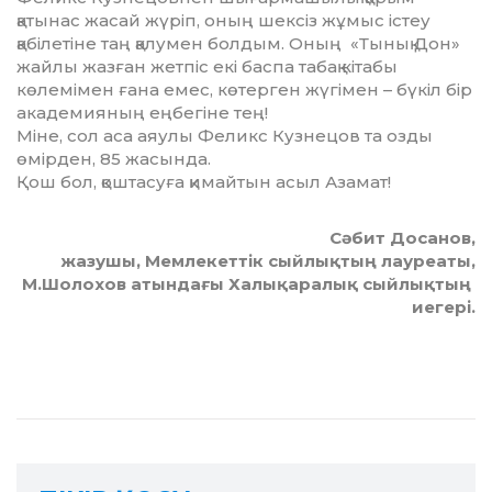
қатынас жасай жүріп, оның шексіз жұмыс істеу
қабілетіне таң қалумен болдым. Оның «Тынық Дон»
жайлы жазған жетпіс екі баспа табақ кітабы
көлемімен ғана емес, көтерген жүгімен – бүкіл бір
академияның еңбегіне тең!
Міне, сол аса аяулы Феликс Кузнецов та озды
өмірден, 85 жасында.
Қош бол, қоштасуға қимайтын асыл Азамат!
Сәбит Досанов,
жазушы, Мемлекеттік сыйлықтың лауреаты,
М.Шолохов атындағы Халықаралық сыйлықтың
иегері.