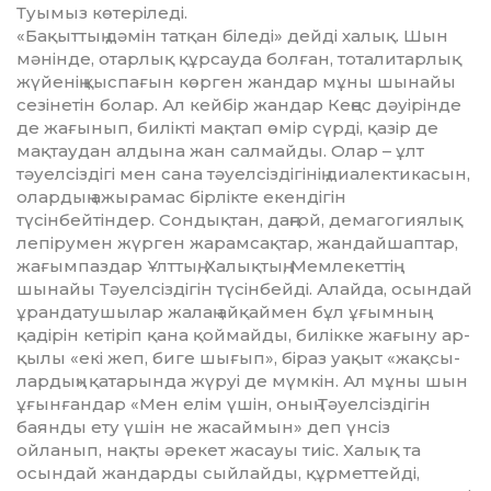
Туымыз көтеріледі.
«Бақыттың дәмін татқан бі­леді» дейді халық. Шын
мәнінде, отарлық құрсауда болған, тота­ли­тарлық
жүйенің қыспағын көрген жан­дар мұны шынайы
сезінетін бо­лар. Ал кейбір жандар Кеңес дәуі­рінде
де жағынып, билікті мақ­тап өмір сүрді, қазір де
мақ­тау­дан алдына жан салмайды. Олар – ұлт
тәуелсіздігі мен сана тәуел­сіз­дігінің диалектикасын,
олар­дың ажырамас бірлікте екендігін
түсінбейтіндер. Сондықтан, даң­ғой, демагогиялық
лепірумен жүр­ген жарамсақтар, жандайшаптар,
жағымпаздар Ұлттың, Халық­тың, Мемлекеттің
шынайы Тәуел­сіз­­дігін түсінбейді. Алайда, осын­­дай
ұрандатушылар жалаң айқаймен бұл ұғымның
қадірін кетіріп қана қоймайды, билікке жағыну ар­
қылы «екі жеп, биге шығып», біраз уақыт «жақсы­
лар­дың» қатарында жүруі де мүмкін. Ал мұны шын
ұғынғандар «Мен елім үшін, оның Тәуелсіздігін
баянды ету үшін не жасаймын» деп үнсіз
ойланып, нақты әрекет жасауы тиіс. Халық та
осындай жандарды сыйлайды, құрметтейді,