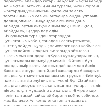
парасатты адамдар қатарына қосып жақсы көреді.
Ал мақтан­шақтықтың зияны туралы, бүгін бітіргені
жоқтардың бұрын­ғысын қайта-қайта алға
тартатынын, бір сөзбен айтқанда, ондай ұлт өкіл­
де­рінің болмысының қан­дай екендігін дана
Абайдан ар­тық айтқан ешкім жоқ. Сон­дық­тан,
Абайды оқыңыздар дер едім.
Біз құқықтық тұрғыдан отарлаудан
құтылғанымызбен, сана­дағы салғырттықтан,
іштегі үрей­ден, құлдық психологиядан көбі­міз әлі
құтыла қойған жоқпыз. Жо­ғарыда айтылған
«жағымсыз жан­дардың» бұдан құтылулары қиын,
құтылғылары келмеуі де мүм­кін. Өйткені, бұл –
олардың өмір салты. Ал осындай адамдар би­лік
басында, әртүрлі деңгейдегі са­лаларды басқарып
отырса, ұлт­тың ұлттық санасы мен рухының биіктеуі,
намысының тіктелуі қиынға түседі. Бұл Сіз айтып
отыр­ған әлеуметтік саланың жанды тұстары: тіл, дін,
діл және ұлт мүд­десіне де қатысты. Өмірде көр­
генін талғамай қайталай беретін көбіне сәбилер,
жас балалар. Ал кәмелетке толған адам да,
жетілген ұлт та өзгенің «қаңсығын» «таң­сық»