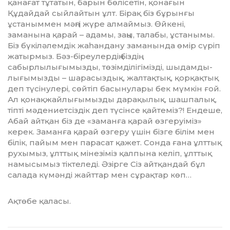
қанағат тұтатын, барын бөлісетін, қонағын
Құдайдай сыйлайтын ұлт. Бірақ біз бұрынғы
ұстаныммен мәңгі жүре алмаймыз. Өйкені,
заманына қарай – адамы, заңы, та­лабы, ұстанымы.
Біз бүкілә­лем­дік жаһандану заманында өмір сүріп
жатырмыз. Бәз-біреулердің біздің
сабырлылығымызды, төзім­ділігімізді, шыдамды­
лы­ғымызды – шарасыздық, жалтақтық, қор­қақ­тық
деп түсінулері, сөйтіп басынулары бек мүмкін ғой.
Ал қонақ­жайлығымызды дарақылық, шашпалық,
тіпті мәдениетсіздік деп түсінсе қайтеміз?! Ендеше,
Абай айтқан біз де «заманға қарай өзгеруіміз»
керек. Заманға қарай өзгеру үшін бізге білім мен
білік, пайым мен парасат қажет. Сонда ғана ұлттық
рухымыз, ұлттық мі­незіміз қалпына келіп, ұлттық
на­мысымыз тіктеледі. Әзірге Сіз айт­қандай бұл
салада күмәнді жайт­тар мен сұрақтар көп…
Ақтөбе қаласы.