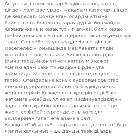
Ал ұлттық сезімі жоқтар біздің орысқол, тілден,
ділден, салт-дәс­түрден мақұрым қазақтар ішінде
де кездеседі. Сондықтан, оларды ұл­тына
байланысты бөлектеп қа­рау дұрыс болмайды.
Қазақтың жанын қазақ түсініп алмай, билік қазақ­
танбай, оны өзге ұлт өкілде­рі­нен талап етуіміздің өзі
– қате. Сол себепті, ұлт мүддесін, тіл, дін, діл
мәселелерін, оның ішінде мем­лекеттік тілдің
мәртебесін нақ­ты саяси-биліктік тетіктердің
(рычагтардың) көмегімен көтеруі­міз қажет.
Жалпы адам бақыттың қадірін бірден ұға
қоймайды. Мәселен, өз­ге елдерге, өздерінің
тарихи Отандарына қоныс аударған орыстар,
немістер, украиндар және т.б. біздің бұрынғы
жерлестеріміз Қазақстанның қадірін енді біліп
жатқанға ұқсайды. Ал өз еліміздің Тәуелсіздігінің
қадірін біздің кейбір қандастарымыз өз елінде
жүріп, сезінбей жүргенде, оны өзге ұлт
өкілдерінен талап ете аламыз ба?!
Қазақта «Сабыр түбі – сары алтын» деген сөз бар.
Жалпы хал­қымыз – шыдамды, төзімді, азды