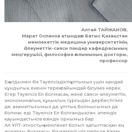
Алтай ТАЙЖАНОВ,
Марат Оспанов атындағы Батыс Қазақстан
мемлекеттік медицина университетінің
Әлеуметтік-саяси пәндер кафедрасының
меңгерушісі, философия ғылымының докторы,
профессор
Ең алдымен біз Тәуелсіздіктің ұлтымыз үшін қандай
құндылық екенін терең пайымдай білуіміз керек.
Егер Тәуелсіз Ел болмасақ, же­ке саяси-әлеуметтік,
эконо­ми­ка­лық, құқықтық тұрғыдан дер­бес­тігіміз
де, азаматтығымыз да, ұлт­тық болмысымыз да
болмас еді. Тәуелсіз Ел болғандықтан, әлем­­дік
қауымдастықта өзіндік ор­нымыз бар.
Ал ҰЛТ-этностың мемлекет бо­лып қалыптасқан ең
жоғарғы фор­масы. Біз өзімізді ұлт ретінде Қа­зақ