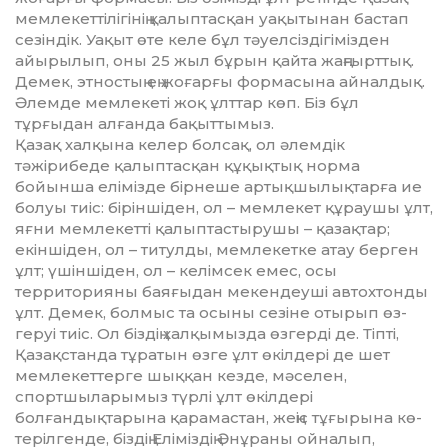
мемлекеттілігінің қалып­тас­қан уақытынан бастап
сезіндік. Уақыт өте келе бұл тәуелсіздігіміз­ден
айырылып, оны 25 жыл бұрын қайта жаңғырттық.
Демек, этнос­тың ең жоғарғы формасына айнал­дық.
Әлемде мемлекеті жоқ ұлттар көп. Біз бұл
тұрғыдан алғанда ба­қыттымыз.
Қазақ халқына келер болсақ, ол әлемдік
тәжірибеде қалып­тас­қан құқықтық норма
бойынша елімізде бірнеше артықшылық­тар­ға ие
болуы тиіс: біріншіден, ол – мемлекет құраушы ұлт,
яғни мем­лекетті қалыптастырушы – қа­зақтар;
екіншіден, ол – титулды, мемлекетке атау берген
ұлт; үшін­шіден, ол – келімсек емес, осы
территорияны баяғыдан ме­кен­деуші автохтонды
ұлт. Демек, бол­мыс та осыны сезіне отырып өз­
геруі тиіс. Ол біздің халқымызда өз­герді де. Тіпті,
Қазақстанда тұ­ра­­тын өзге ұлт өкілдері де шет
мем­­ле­кеттерге шыққан кезде, мәселен,
спортшыларымыз түрлі ұлт өкіл­дері
болғандықтарына қа­рамастан, жеңіс тұғырына кө­
терілгенде, біз­дің Еліміздің Әнұраны ойналып,