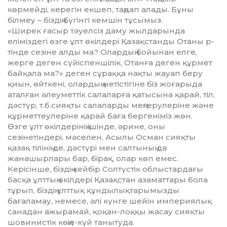
көрмейді, керегін екшеп, таң­дап алады. Бұны
білмеу – біз­дің бүгінгі кемшін тұсымыз.
«Ширек ғасыр тәуелсіз даму жыл­дарында
еліміздегі өзге ұлт өкіл­дері Қазақстанды Отаны р­
тінде сезіне алды ма? Олардың бойы­нан елге,
жерге деген сүйіс­пен­шілік, Отанға деген құрмет
бай­қала ма?» деген сұраққа нақты жауап беру
қиын, өйткені, олар­дың жетістігіне біз жоғарыда
атал­ған әлеуметтік салаларға қатысына қарай, тіл,
дәстүр, т.б.сияқты салаларды меңгерулеріне және
құр­меттеулеріне қарай баға бергеніміз жөн.
Өзге ұлт өкілдерінің ішінде, әрине, оны
сезінетіндері, мәселен, Асылы Осман сияқты
қазақ тілі­нің де, дәстүрі мен салтының да
жанашырлары бар, бірақ, олар көп емес.
Керісінше, біздің кейбір Сол­түстік облыстардағы
басқа ұлт­тың өкілдері Қазақстан азамат­тары бола
тұрып, біздің ұлттық құндылықтарымызды
бағаламау, немесе, әлі күнге шейін империя­лық
санадан ажырамай, қоқан-лоққы жасау сияқты
шовинистік көңіл-күй танытуда.