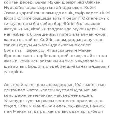
қой­ған деседі. Бұны Мұқан шәкірт інісі Әзіл­хан
Нұршайықовқа сыр ғып айтады екен. Кейін
Әзағаң қартайған шағында өзі­нің тәуір көретін інісі
Қайсар Әлімге оңа­шада айтып беріпті. Өкпеге суық
тигізуіне та­ғы бір себеп бар. Әйгілі бір классик
жазу­шы­ның кітабын талдағанда Мұқан қатты сы­
нап жіберіп, бірнеше жыл пәтер ала алмай жүріп
қалған сыңайлы. Сөйтіп, адам­дардың ашуынан
тапқан ауруы 41 жасында ажалына себеп
болыпты… Бірақ сол 41 жас­қа дейін Мұқан
бірнеше жасты тәрбиелеп, кейіне ақыл айтып хат
жазып, кейіннен ал­ғашқы әңгіме-мақалаларын
шығартып, бір­­шоғыр әдебиетшіні қанаттандырып
үлгеріпті.
Осындай тағдырлы адамдардың 100 жыл­дығын
елі тойлап жатса, келген жұрт әрі қуанып, әлі
көңілдерін әнтек-әнтек мұң кер­нейтіндей.
Ұлытауды «ұлттың жасы кеппеген орамалына»
теңеп, Ғалым Жайлыбай өлең оқығанда, Баубек
пен Мұқан тағ­дыры, халықтың одан арғы-бергі