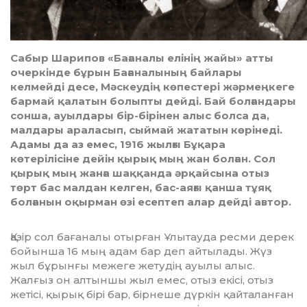
Сабыр Шарипов «Бағаналы елінің жайы» атты
очеркінде бұрын Бағана­лының байлары
келмейді десе, Мәскеудің көпестері жәрмеңкеге
бармай қалатын болыпты дейді. Бай болғандары
сонша, ауылдары бір-бірінен алыс болса да,
малдары араласып, сыймай жататын көрінеді.
Адамы да аз емес, 1916 жылғы Бұқара
көтерілісіне дейін қырық мың жан болған. Сол
қырық мың жанға шаққанда әрқайсына отыз
төрт бас малдан келген, бас-аяғы қанша тұяқ
болғанын оқырман өзі есептеп алар дейді автор.
Қазір сол бағаналы отырған Ұлытауда ресми дерек
бойынша 16 мың адам бар деп ай­тылады. Жүз
жыл бұрынғы межеге жету­дің ауылы алыс.
Жалғыз он алтыншы жыл емес, отыз екісі, отыз
жетісі, қырық бірі бар, бір­неше дүркін қайталанған