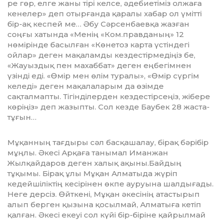
ре гөр, елге жаны тірі келсе, әдебиетіміз ол­жаға
кенелер» деп отырғанда қаралы ха­бар ол үмітті
бір-ақ кеспей ме… Әбу Сәр­сенбаевқа жазған
соңғы хатында «Менің «Ком.правданың» 12
нөмірінде басылған «Кө­нетоз карта үстіндегі
ойлар» деген мақа­лам­ды кездестірмедіңіз бе,
«Жауыздық пен ма­хаббат» деген еңбегімнен
үзінді еді. «Өмір мен өлім туралы», «Өмір сүргім
келеді» деген мақалаларым да өзімде
сақталмапты. Ті­гінділерден кездестірсеңіз, жібере
кө­ріңіз» деп жазыпты. Сол кезде Баубек 28 жаста-
тұғын…
Мұқанның тағдыры сәл басқашалау, бі­рақ бәрібір
мұңлы. Әкесі Арқаға танымал Иманжан
Жылқайдаров деген халық ақы­ны.Байдың
тұқымы. Бірақ ұлы Мұқан Алматыда жүріп
кедейшіліктің кесірінен өкпе ауруына шалдығады.
Неге дерсіз. Өйткені, Мұ­қан әкесінің атастырып
алып берген қы­зына қосылмай, Алматыға кетіп
қалған. Әкесі екеуі сол күйі бір-біріне қайрылмай