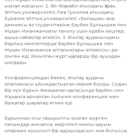
ықпал жасасын. 2. Әл-Фараби атындағы Қазақ
Ұлттық университеті, Лев Гумилев атын­дағы
Еуразия Ұлттық университеті, «Бо­лашақ» ака­­
демиясы өз студенттеріне Баубек Бұл­қы­шев пен
Мұқан Иманжановты таныту үшін әдеби кештер,
ашық сабақтар өт­кіз­сін. 3. Ұлытау ауданындағы
барлық мек­тептерде Баубек Бұлқышев пен
Мұқан Иманжанов апталықтары өткізілсін» де­
лінген еді. Жиыл­ған жұрт қарарды бір ауыздан
қол­да­ды.
Конференциядан бөлек, Ұлытау ауданы
кітапханасы ұйымдастырған көрме болды. Содан
бір күн бұрын Жезқазған қаласында Баубек пен
Мұқанға арналған ғылыми конференция мен
бірқатар шаралар өткен еді.
Бұрыннан осы тақырыпты қозғап жүр­ген
ғалымдар жиналса, жергілікті зиялы қауым
олармен қосылып бір қауқылдасып, мәз болысса,