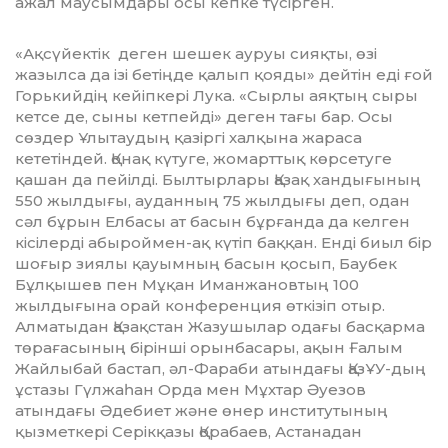
ажал маусымдары осы кепке түсірген.
«Ақсүйектік деген шешек ауруы сияқты, өзі
жазылса да ізі бетіңде қалып қояды» дей­тін еді ғой
Горькийдің кейіпкері Лука. «Сыр­лы аяқтың сыры
кетсе де, сыны кет­пейді» деген тағы бар. Осы
сөздер Ұлытаудың қазіргі халқына жараса
кететіндей. Қонақ күтуге, жомарттық көрсетуге
қашан да пейіл­ді. Былтырлары Қазақ хандығының
550 жылдығы, ауданның 75 жылдығы деп, одан
сәл бұрын Елбасы ат басын бұрғанда да келген
кісілерді абыроймен-ақ күтіп бақ­қан. Енді биыл бір
шоғыр зиялы қауымның ба­сын қосып, Баубек
Бұлқышев пен Мұқан Иман­жановтың 100
жылдығына орай кон­фе­ренция өткізіп отыр.
Алматыдан Қазақ­стан Жазушылар одағы басқарма
төраға­сы­ның бірінші орынбасары, ақын Ғалым
Жайлыбай бастап, әл-Фараби атындағы Қаз­ҰУ-дың
ұстазы Гүлжаһан Орда мен Мұх­тар Әуезов
атындағы Әдебиет және өнер инс­титутының
қызметкері Серікқазы Қора­баев, Астанадан