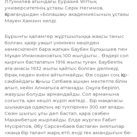
Л.Гумилев атындағы Еуразия Ұлттық
университетінің ұстазы Серік Негимов,
Қарағандыдан «Болашақ» академиясының ұстазы
Мәуен Хамзин келді.
Бұрынғы қаламгер жұртшылыққа жақ­сы таныс
болған, қазір уақыт үкімімен көңіл­ден
көмескіленіп бара жатқан Баубек Бұлқышев пен
Мұқан Иманжановтың 100 жылдығы… Өздері сол
қырғын басталатын 1916 жылы туған. Баубектің
ата-анасы 1932 жы­лы қайтыс болған делінеді,
бірақ неден екені айтылмайды. Өзі содан соң Қар­
сақ­байдағы Қаныш Сәтбаев ашқан мектепте білім
алып, кейін Алматыға аттанады. Оқуға беріліп,
жазушы болуды армандайды. Сол арманына
соғыста, қан кешіп жүріп жетеді… Бір мақаласы
шық­қанда одақтың әр ­түкпірінен 300 хат алады.
Сөзін шығыс ұлы деп бастап, қара сөзбен
Махамбетше жыр­лайды. Елде жүрген Ғабит
Мүсірепов, Әбу Сәрсенбаев бастаған зиялылар
«жаңа бір талант жарқ етті, енді тек амандығын бе­