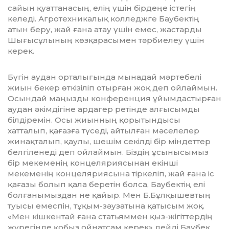
сайын қуаттанасың, елің үшін бірдеңе істегің
келеді. Агротехникалық колледжге Баубектің
атын беру, жай ғана атау үшін емес, жастарды
Шығысұлының көзқарасымен тәрбиелеу үшін
керек.
Бүгін аудан орталығында мынадай мәр­тебелі
жиын бекер өткізіліп отырған жоқ деп ойлаймын.
Осындай маңызды конференция ұйымдастырған
аудан әкімдігіне ардагер ретінде алғысымды
білдіремін. Осы жиынның қорытындысы
хатталып, қағазға түседі, айтылған мәселелер
жинақталып, қау­лы, шешім секілді бір міндеттер
бел­гі­ле­неді деп ойлаймын. Біздің ұсынысымыз
бір мекеменің концеляриясынан екінші
мекеменің концеляриясына тіркеліп, жай ғана іс
қағазы болып қала беретін болса, Баубектің елі
болғанымыздан не қайыр. Мен Б.Бұлқышевтың
туысы емеспін, тұ­қым-зәу­затына қатысым жоқ.
«Мен кіш­кен­тай ғана статьяммен қыз-жігіттердің
жүрегінде қобыз ойнатсам керек» дейді Баубек