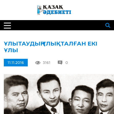
ҰЛЫТАУДЫҢ ҰЛЫҚТАЛҒАН ЕКІ
ҰЛЫ
11.11.2016
3161
0