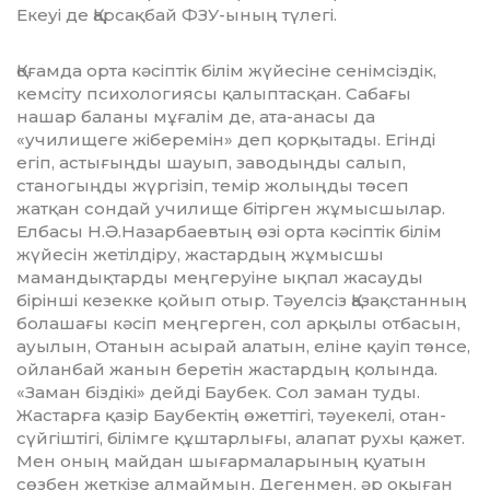
Екеуі де Қарсақбай ФЗУ-ының түлегі.
оғамда орта кәсіптік білім жүйесіне се­німсіздік,
кемсіту психологиясы қалып­тас­қан. Сабағы
нашар баланы мұғалім де, ата-анасы да
«училищеге жіберемін» деп қорқытады. Егінді
егіп, астығыңды шауып, заводыңды салып,
станогыңды жүргізіп, темір жолыңды төсеп
жатқан сондай училище бітірген жұмысшылар.
Елбасы Н.Ә.Назарбаевтың өзі орта кәсіптік білім
жүйесін жетілдіру, жастардың жұмысшы
мамандықтарды меңгеруіне ықпал жасауды
бірінші кезекке қойып отыр. Тәуелсіз Қа­зақстанның
болашағы кәсіп меңгерген, сол арқылы отбасын,
ауылын, Отанын асырай алатын, еліне қауіп төнсе,
ойланбай жанын беретін жастардың қолында.
«Заман біздікі» дейді Баубек. Сол заман туды.
Қ
Жастарға қа­зір Баубектің өжеттігі, тәуекелі, отан­
сүй­гіштігі, білімге құштарлығы, алапат рухы қа­жет.
Мен оның майдан шығармаларының қуа­тын
сөзбен жеткізе алмаймын. Дегенмен, әр оқыған