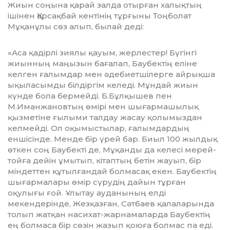
Жиын соңына қарай залда отырған ха­лықтың
ішінен Қарсақбай кентінің тұр­ғы­ны Тоңболат
Мұқанұлы сөз алып, былай де­ді:
«Аса қадірлі зиялы қауым, жерлестер! Бүгінгі
жиынның маңызын бағалап, Бау­бектің еліне
келген ғалымдар мен әде­биет­шілерге айрықша
ықыласымды білдіргім келеді. Мұндай жиын
күнде бола бермейді. Б.Бұлқышев пен
М.Иманжановтың өмірі мен шығармашылық
қызметіне ғылыми талдау жасау қолымыздан
келмейді. Ол оқымыстылар, ғалымдардың
еншісінде. Менде бір үрей бар. Биыл 100 жылдық
өткен соң Баубекті де, Мұқанды да келесі мерей­
тойға дейін ұмытып, кітаптың бетін жауып, бір
міндеттен құтылғандай болмасақ екен. Баубектің
шығармалары өмір сүрудің да­йын тұрған
оқулығы ғой. Ұлытау ауд­а­ны­ның елді
мекендерінде, Жезқазған, Сәтбаев қа­лаларында
толып жатқан насихат-жар­на­маларда Баубектің
ең болмаса бір сөзін жазып қоюға болмас па еді.