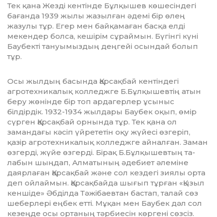
Тек қана Жезді кен­тінде Бұлқышев көшесіндегі
бағанда 1939 жылы жазылған әдемі бір өлең
жазулы тұр. Егер мен байқамаған басқа елді
мекендер болса, кешірім сұраймын. Бүгінгі күні
Баубекті тануымыздың деңгейі осындай болып
тұр.
Осы жылдың басында Қарсақбай кен­тіндегі
агротехникалық колледжге Б.Бұл­қышевтің атын
беру жөнінде бір топ ардагерлер ұсыныс
білдірдік. 1932-1934 жылдары Баубек оқып, өмір
сүрген Қарсақбай орнында тұр. Тек қана ол
замандағы кәсіп үйре­тетін оқу жүйесі өзгеріп,
қазір агротех­ни­калық колледжге айналған. Заман
өз­герді, жүйе өзгерді. Бірақ Б.Бұлқышевтың та­
лабын шыңдап, Алматының әдебиет әле­міне
даярлаған Қарсақбай және сол кездегі зия­лы орта
деп ойлаймын. Қарсақбайда шы­ғып тұрған «Қызыл
кеншіде» Әбділда Тә­жібаевтан бастап, талай сөз
шеберлері ең­бек етті. Мұқан мен Баубек дәл сол
кезең­де осы ортаның тәрбиесін көргені сөзсіз.