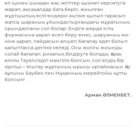
ел ішінен шыққан жас жігіттер қыз­мет көрсетуге
жарап, ақсақалдар бата беріп, жиылған
жұртшылық естігендерін әңгіме қылып тарасып
жатса, шараның ұйымдастырғандағы мұратының
орын­дал­ғаны сол болар. Ендіге жерде істің
формасына қарап есеп беру емес, шаруаның мә­
ніне қарап, пайдасын өлшеп бағалау әдет болып
қалыптасса дегіміз келеді. Осы жол­ғы жиынды
солай бағалап, ризалық біл­діруге болады. Қазақ
елінің Тәуелсіздігі мәңгілік болсын, сол елдің бір
кірпіші – Ұлытау жұртының ырысы ортаймасын. Қос
құлыны Баубек пен Мұқанның мерейтойы құтты
болсын!
Арман ӘЛМЕНБЕТ.