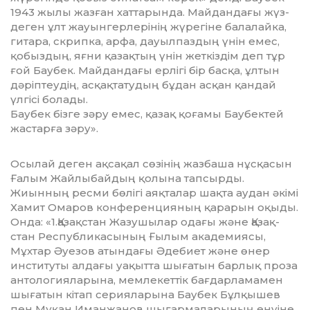
1943 жылы жазған хаттарында. Майдандағы жүз­
деген ұлт жауынгерлерінің жүрегіне бала­лайка,
гитара, скрипка, арфа, дауыл­паз­дың үнін емес,
қобыздың, яғни қазақ­тың үнін жеткіздім деп тұр
ғой Баубек. Май­дандағы ерлігі бір басқа, ұлтын
дәріп­теудің, асқақтатудың бұдан асқан қандай
үлгісі болады.
Баубек бізге зәру емес, қазақ қоғамы Бау­бектей
жастарға зәру».
Осылай деген ақсақал сөзінің жазбаша нұс­қасын
Ғалым Жайлыбайдың қолына тап­сырды.
Жиынның ресми бөлігі аяқталар шақта аудан әкімі
Хамит Омаров кон­фе­ренцияның қарарын оқыды.
Онда: «1.Қа­зақ­стан Жазушылар одағы және Қа­зақ­
стан Республикасының Ғылым академиясы,
Мұхтар Әуезов атындағы Әдебиет және өнер
институты алдағы уақытта шығатын бар­лық проза
антологияларына, мемлекет­тік бағдарламамен
шығатын кітап серияларына Баубек Бұлқышев
пен Мұқан Иманжанов шығармаларының енуіне