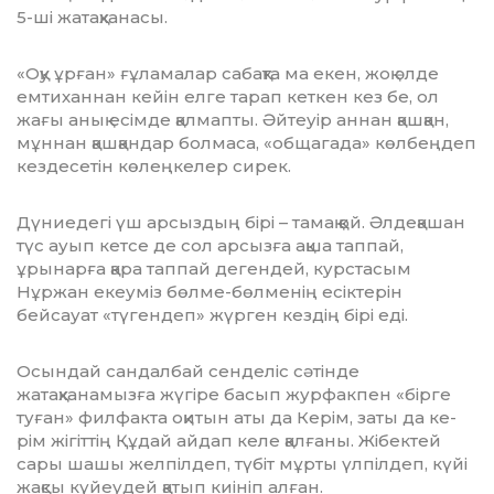
5-ші жатақханасы.
«Оқу ұрған» ғұламалар сабақта ма екен, жоқ әлде
емтиханнан кейін елге тарап кеткен кез бе, ол
жағы анық есімде қалмапты. Әйтеуір аннан қашқан,
мұннан қашқандар болмаса, «общагада» көлбеңдеп
кездесетін көлеңкелер сирек.
Дүниедегі үш арсыздың бірі – тамақ қой. Әлдеқашан
түс ауып кетсе де сол арсызға ақша таппай,
ұрынарға қара таппай дегендей, курстасым
Нұржан екеуміз бөлме-бөлменің есіктерін
бейсауат «түгендеп» жүрген кездің бірі еді.
Осындай сандалбай сенделіс сәтінде
жатақханамызға жүгіре басып журфакпен «бірге
туған» филфакта оқитын аты да Керім, заты да ке­
рім жігіттің Құдай айдап келе қал­ғаны. Жібектей
сары шашы желпіл­деп, түбіт мұрты үлпілдеп, күйі
жақ­сы күйеудей қатып киініп алған.