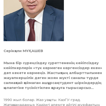
Серікқали МҰҚАШЕВ
Мына бір сүреңсіздеу суреттеменің кейіпсіздеу
кейіпкерлерін «түк көрмеген көргенсіздер екен»
деп кекете көрмеңіз. Жастықтың албырттығымен
жауапкершілік деген жоян жүкті саналы түрде
салмақтай қоймаған ашқұрсақ студент шіркіндердің
қылапетіне түсіністікпен қарауға тырысарсыз…
1990 жыл болар. Жаз уақыты. КазГУ-град.
Жатақханадамыз. Кә­дім­гі әлемге әйгілі журфактың