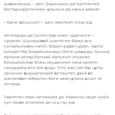
шақырсаңшы, – деп, Бадишаны да түртпектей
баста­дық. Дегенмен, қызымыз да нағыз азамат:
– Қане, қайсысын? – деп, желпі­ніп отыр еді.
Әлгілердің де түсінігі бар екен. Іздегенге –
сұраған. Шынашақтай шәнтиген біреуі аса
сыпайылықпен келіп, бізден рұқсат сұрап, «арпа
ішіндегі бір бидайымызды» биге шақырды. Қыңыр
тірлікке кетәрі болмай, белсеніп отырған
бикешіміз бар бойы кеудесінен ғана келетін
самурайға елп ете қалды. Тіпті, өзін тап бір «құтты
орнына» қондырғандай қолпаштап, қуана қол
шапалақтап жіберген бізге көзін қулана қысып та
үлгерді.
Тәртіптен теріс кеткеніміз де, Керімнің көңіл-күйін
күл-талқан еткеніміз де осы тұс еді.