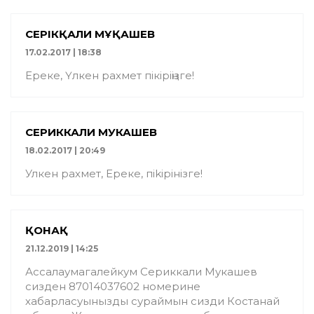
СЕРІКҚАЛИ МҰҚАШЕВ
17.02.2017 | 18:38
Ереке, Үлкен рахмет пікіріңізге!
СЕРИККАЛИ МУКАШЕВ
18.02.2017 | 20:49
Улкен рахмет, Ереке, пikipiнiзге!
ҚОНАҚ
21.12.2019 | 14:25
Ассалаумагалейкум Сериккали Мукашев
сизден 87014037602 номерине
хабарласуынызды сураймын сизди Костанай