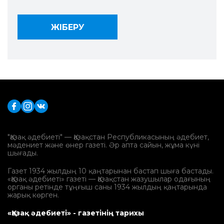
"Қазақ әдебиеті" — Қазақстан Республикасының әдебиет,
мәдениет және өнер газеті. Әр апта сайын, жұма күні
шығады.
Газет 1934 жылдың 10 қаңтарынан бастап шыға бастады.
«Қазақ әдебиеті» газеті — Қазақстан жазушылар одағының
органы ретінде тұңғыш саны 1934 жылдың қаңтарында
жарық көрген.
«Қазақ әдебиеті» - газетінің тарихы