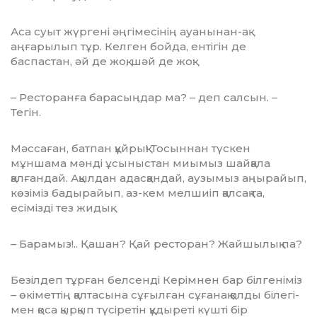
Аса суыт жүргені әңгімесінің ауа­нынан-ақ
аңғарылып тұр. Келген бойда, ентігін де
баспастан, әй де жоқ, шәй де жоқ:
– Ресторанға барасыңдар ма? – деп салсын. –
Тегін.
Мәссаған, батпан құйрық! То­сын­нан түскен
мұншама мәнді ұсы­ныстан миымыз шайқала
қалғандай. Ақылдан адасқандай, аузымыз аңы­райып,
көзіміз бадырайып, аз-кем мел­шиіп қалсақ та,
есімізді тез жи­дық.
– Барамыз!.. Қашан? Қай ресторан? Жайшылық па?
Безілдеп тұрған белсенді Керім­нен бар білгеніміз
– өкіметтің қалта­сына сұғылған сұғанақ қолды білегі­
мен қоса қырқып түсіретін құдыреті күш­ті бір