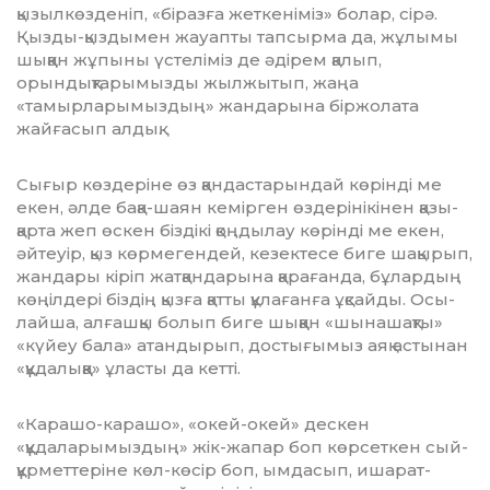
қызыл­көз­деніп, «біразға жеткеніміз» болар, сірә.
Қызды-қыздымен жауапты тапсырма да, жұлымы
шыққан жұ­пыны үстеліміз де әдірем қалып,
орындықтарымызды жылжытып, жаңа
«тамырларымыздың» жандарына біржолата
жайғасып алдық.
Сығыр көздеріне өз қандас­та­рындай көрінді ме
екен, әлде бақа-шаян кемірген өздерінікінен қазы-
қарта жеп өскен біздікі қоңдылау көрінді ме екен,
әйтеуір, қыз көрме­гендей, кезектесе биге шақырып,
жандары кіріп жатқандарына қара­ғанда, бұлардың
көңілдері біздің қызға қатты құлағанға ұқсайды. Осы­
лай­ша, алғашқы болып биге шыққан «шынашақты»
«күйеу бала» атандырып, достығымыз аяқ астынан
«құдалыққа» ұласты да кетті.
«Карашо-карашо», «окей-окей» дескен
«құдаларымыздың» жік-жапар боп көрсеткен сый-
құрмет­теріне көл-көсір боп, ымдасып, иша­рат­