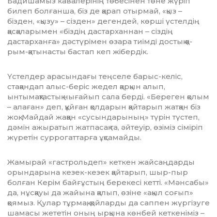
Бадишамыз кавалерінің тө­бе­сі­нен төне жүріп
билеп болғанша, біз де қарап отырмай, «қыз –
бізден, «қы­зу» – сізден» дегендей, көрші үс­телдің
қасқаларымен «біздің дас­тарханнан – сіздің
дастарханға» дәс­түрімен өзара тиімді достық қа­
рым-қатынасты бастап кеп жібер­дік.
Үстелдер арасындағы теңселе барыс-келіс,
стақандап алыс-беріс жедел қарқын алып,
ынтымақтастық нығайып сала берді. «Береген қолым
– алаған» деп, құйған қолдарын қайтарып жатқан біз
жоқ. Майдай жаққан «сусындарының» түрін түс­теп,
дәмін ажыратып жатпасақ та, әйтеуір, өзіміз сіміріп
жүретін сурро­гат­тарға ұқсамайды.
Жамырай «гастрольдеп» кеткен жайсаңдарды
орындарына кезек-кезек қайтарып, шыр-пыр
болған Керім байғұстың берекесі кетті. «Мәнсабы»
да, нұсқауы да жайына қалып, өзіне «ақыл соғып»
қоямыз. Қулар тұрмақ, қойларды да саппен жүргізуге
шамасы жететін оның ырқына көнбей кеткеніміз –