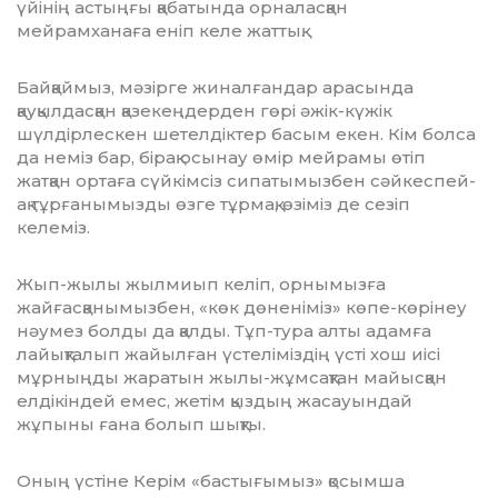
үйінің астыңғы қаба­тында орналасқан
мейрамханаға еніп келе жаттық.
Байқаймыз, мәзірге жиналғандар арасында
қауқылдасқан қазекең­дерден гөрі әжік-күжік
шүлдірлескен шетелдіктер басым екен. Кім болса
да неміз бар, бірақ осынау өмір мейра­мы өтіп
жатқан ортаға сүйкімсіз си­патымызбен сәйкеспей-
ақ тұрға­ны­мызды өзге тұрмақ, өзіміз де сезіп
келеміз.
Жып-жылы жылмиып келіп, ор­нымызға
жайғасқанымызбен, «көк дөненіміз» көпе-көрінеу
нәумез болды да қалды. Тұп-тура алты адамға
лайықталып жайылған үстеліміздің үсті хош иісі
мұрныңды жаратын жылы-жұмсақтан майысқан
елдікін­дей емес, жетім қыздың жасауындай
жұпыны ғана болып шықты.
Оның үстіне Керім «бастығымыз» қосымша