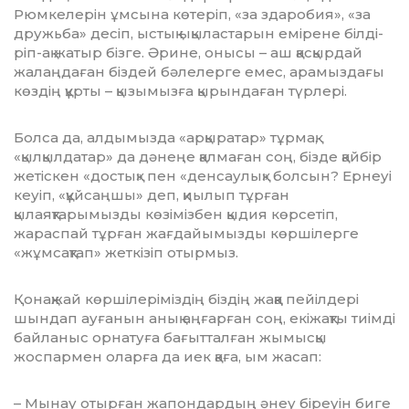
Рюмкелерін ұмсына көтеріп, «за здаробия», «за
дружьба» десіп, ыстық ықыластарын емірене білді­
ріп-ақ жатыр бізге. Әрине, онысы – аш қас­қыр­дай
жалаңдаған біздей бәлелерге емес, арамыздағы
көздің құрты – қызымызға қырындаған түрлері.
Болса да, алдымызда «арқыратар» тұрмақ,
«қылқылдатар» да дәнеңе қалмаған соң, бізде қайбір
жетіскен «достық» пен «денсаулық» болсын? Ернеуі
кеуіп, «құйсаңшы» деп, қиы­лып тұрған
қылаяқтарымызды көзі­міз­бен қыдия көрсетіп,
жараспай тұрған жағдайымызды көршілерге
«жұмсақтап» жеткізіп отырмыз.
Қонақжай көршілеріміздің біздің жаққа пейілдері
шындап ауғанын анық аңғарған соң, екіжақты тиімді
байланыс орнатуға бағытталған жымысқы
жоспармен оларға да иек қаға, ым жасап:
– Мынау отырған жапондардың әнеу біреуін биге