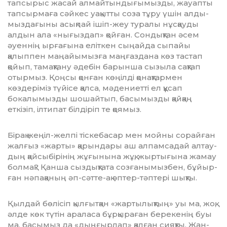
тапсырыс жасай алмай­тын­дығымызды, жауапты
тапсыр­маға сәйкес уақытты соза тұру үшін алды­
мыз­дағыны асықпай ішіп-жеу туралы нұсқауды
алдын ала «нығыз­дап» қойған. Сондықтан әсем
әуеннің ырғағына еліткен сыңайда сыпайы
қалыппен маңайымызға маңғаздана көз тастап
қойып, тамақтану әдебін барынша сызыла сақтап
отырмыз. Қоңсы қонған көңілді қонақтармен
көздеріміз түйісе қалса, мәдениетті ел құсап
бокалымызды шошайтып, басымызды қайқаң
еткізіп, ілтипат білдіріп те қоямыз.
Бірақ жеңіл-желпі тіскебасар мен мойны сорайған
жалғыз «жарты» қарындары аш алпамсадай алтау­
дың қайсыбірінің жұғынына жұқ, жыр­тығына жамау
болмақ? Қанша сыз­дықтата созғанымызбен, бұйыр­
ған нәпақаның әп-сәтте-ақ әптер-тәптері шықты.
Қылдай бөлісіп қылғытқан «жар­ты­лық­тың» уы ма, жоқ,
әлде көк тү­тін араласа бұрқыраған берекенің буы
ма, басымыз да «дыңғырлап» қал­ған сияқты. Жан-