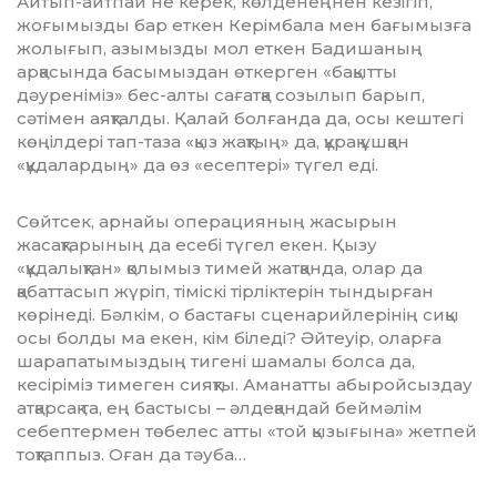
Айтып-айтпай не керек, көл­де­нең­нен кезігіп,
жоғымызды бар еткен Керімбала мен бағымызға
жолығып, азымызды мол еткен Бадишаның
арқасында басымыздан өткерген «ба­қытты
дәуреніміз» бес-алты сағатқа созылып барып,
сәтімен аяқталды. Қалай болғанда да, осы кештегі
көңіл­дері тап-таза «қыз жақтың» да, құрақ ұшқан
«құдалардың» да өз «есептері» түгел еді.
Сөйтсек, арнайы операцияның жасырын
жасақтарының да есебі түгел екен. Қызу
«құдалықтан» қо­лымыз тимей жатқанда, олар да
қабаттасып жүріп, тіміскі тірліктерін тындырған
көрінеді. Бәлкім, о бас­тағы сценарийлерінің сиқы
осы болды ма екен, кім біледі? Әйтеуір, оларға
шарапатымыздың тигені шамалы болса да,
кесіріміз тимеген сияқ­ты. Аманатты абыройсыздау
атқарсақ та, ең бастысы – әлдеқандай беймәлім
себептермен төбелес атты «той қызығына» жетпей
тоқтаппыз. Оған да тәуба…