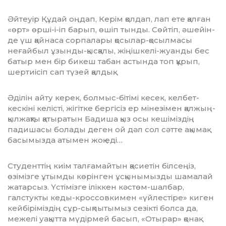
Әйтеуір Құдай оңдап, Керім қол­дап, лап ете қалған
«өрт» өрші-і-іп барып, өшіп тынды. Сөйтіп, әшейін­
де үш қайнаса сорпалары қосылар-қосылмасы
неғайбыл ұзынды-қыс­қалы, жіңішкелі-жуанды бес
батыр мен бір бикеш табан астында топ құрып,
шертиісіп сап түзей қалдық.
Әділін айту керек, болмыс-бітімі кесек, келбет-
кескіні келісті, жігітке бергісіз ер мінезімен қалжың-
қыл­жақты қатыратын Бадиша қыз осы кешіміздің
падишасы болады деген ой дәл сол сәтте ақымақ
басымызда атымен жоқ еді…
Студенттің киім талғамайтын қа­с­иетін білсеңіз,
өзімізге ұтымды кө­рінген ұсқынымызды шамалай
жатарсыз. Үстімізге іліккен кәстөм-шалбар,
галстукты кеды-кроссовки­мен «үйлестіре» киген
кейбіріміздің сұр-сықпытымыз сезікті болса да,
межелі уақытта мүдірмей басып, «Оты­рар» қонақ