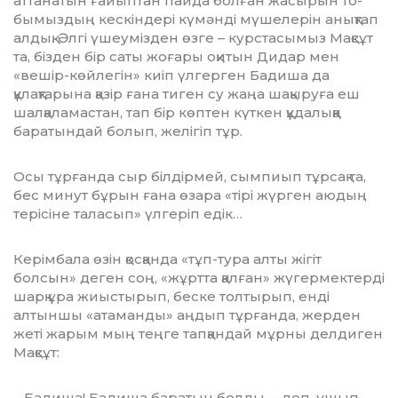
аттанатын ғайыптан пайда болған жасырын то­
бымыздың кескіндері күмәнді мү­шелерін анықтап
алдық. Әлгі үшеу­мізден өзге – курстасымыз Мақсұт
та, бізден бір саты жоғары оқитын Ди­дар мен
«вешір-көйлегін» киіп үлгерген Бадиша да
құлақтарына қазір ғана тиген су жаңа шақыруға еш
шалқаламастан, тап бір көптен күт­кен құдалыққа
баратындай болып, желігіп тұр.
Осы тұрғанда сыр білдірмей, сы­м­­пиып тұрсақ та,
бес минут бұрын ғана өзара «тірі жүрген аюдың
тері­сіне таласып» үлгеріп едік…
Керімбала өзін қосқанда «тұп-тура алты жігіт
болсын» деген соң, «жұртта қалған» жүгермектерді
шарқ ұра жиыстырып, беске толтырып, ен­ді
алтыншы «атаманды» аңдып тұр­ғанда, жерден
жеті жарым мың теңге тапқандай мұрны делдиген
Мақсұт:
– Бадиша! Бадиша баратын болды, – деп, ұшып