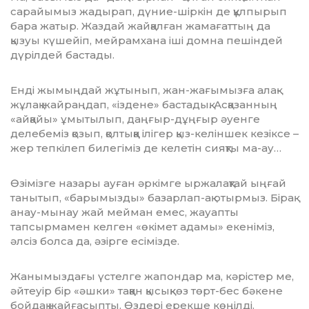
сарайымыз жадырап, дүние-шіркін де құлпырып
бара жатыр. Жаздай жайқалған жамағаттың да
қызуы күшейіп, мейрамхана іші домна пешіндей
дүріл­дей бастады.
Енді жымыңдай жұтынып, жан-жағымызға алақ-
жұлақ жайраңдап, «іздене» бастадық. Асқазанның
«ай­қайы» ұмытылып, даңғыр-дұңғыр әуенге
делебеміз қозып, қолтыққа ілігер қыз-келіншек кезіксе –
жер теп­кілеп билегіміз де келетін сияқты ма-ау…
Өзімізге назары ауған әркімге ыржалақтай ыңғай
танытып, «барымызды» базарлап-ақ отырмыз. Бірақ
анау-мынау жай мейман емес, жа­уапты
тапсырмамен келген «өкімет адамы» екеніміз,
әлсіз болса да, әзір­ге есімізде.
Жанымыздағы үстелге жапондар ма, кәрістер ме,
әйтеуір бір «әшки» тақ­қан қысықкөз төрт-бес бәкене
бой­дақ жайғасыпты. Өздері ерекше көңіл­ді.