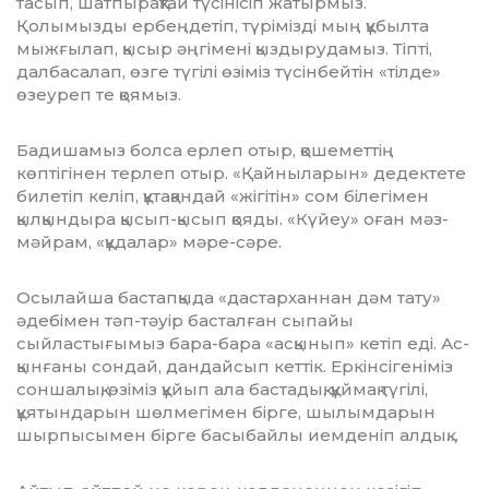
тасып, шатпырақтай түсінісіп жатырмыз.
Қолымызды ербеңдетіп, түрімізді мың құбылта
мыжғылап, қысыр әңгімені қыздырудамыз. Тіп­ті,
далбасалап, өзге түгілі өзіміз т­ү­сін­бейтін «тілде»
өзеуреп те қоя­мыз.
Бадишамыз болса ерлеп отыр, қошеметтің
көптігінен терлеп отыр. «Қайныларын» дедектете
билетіп келіп, құтақандай «жігітін» сом біле­гі­мен
қылқындыра қысып-қысып қояды. «Күйеу» оған мәз-
мәйрам, «құдалар» мәре-сәре.
Осылайша бастапқыда «дастарханнан дәм тату»
әдебімен тәп-тәуір басталған сыпайы
сыйластығымыз бара-бара «асқынып» кетіп еді. Ас­
қын­ғаны сондай, дандайсып кеттік. Еркінсігеніміз
соншалық, өзіміз құйып ала бастадық, құймақ түгілі,
құятындарын шөлмегімен бірге, шылымдарын
шырпысымен бірге басыбайлы иемденіп алдық…