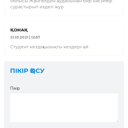
облысы Жангелдин ауданынан бир кисилер
сурастырып издеп жур
ҚОНАҚ
21.10.2021 | 12:57
Студент кездің қызықты кездері-ай
ПІКІР ҚОСУ
Пікір