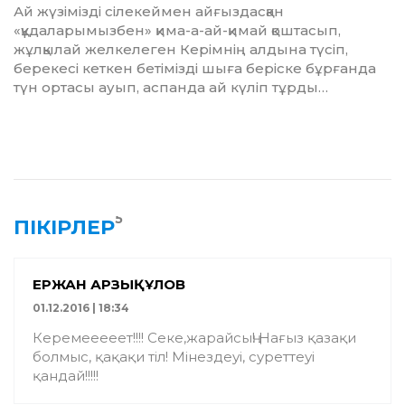
Ай жүзімізді сілекеймен айғыз­дас­қан
«құдаларымызбен» қима-а-ай-қимай қоштасып,
жұлқылай желкелеген Керімнің алдына түсіп,
берекесі кеткен бетімізді шыға беріс­ке бұрғанда
түн ортасы ауып, аспанда ай күліп тұрды…
5
ПІКІРЛЕР
ЕРЖАН АРЗЫҚҰЛОВ
01.12.2016 | 18:34
Керемееееет!!!! Секе,жарайсың! Нағыз қазақи
болмыс, қақақи тіл! Мінездеуі, суреттеуі
қандай!!!!!