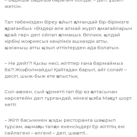
жетсін.
Тап төбемізден біреу қойып қал­ған­дай бір-бірімізге
қарағанбыз. «Өздері өле алмай жүріп қомағай­ла­рын
қарай гөр» деп ойлап қалмаңыз. Өлләхи, қылдай
кірбіңі жоқ риясыз көңіліміз ашкөздік атты,
қызғаныш атты қызыл иттіктерден ада болатын.
– Не дейт?! Қызы несі, жігіттер ға­на бармаймыз
ба?! Жоқ, болмайды! Қайтадан барып, айт солай! –
десіп, шыж-быж ете қалыстық.
Сол-ақ екен, сый-құрметті тап бір өз қалтасынан
көрсетейін деп тұр­ғандай, мінезі қызба Мақсұт шорт
кетті:
– Жігіт басыммен қызды ресто­ранға шақырып
тұрсам, ақымақты тапқан екенсіңдер! Ер жігіттің екі
сөйлегені – өлгені! – деп, шақ етті…