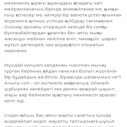
мекеменің қырағы қыран­дары қаладағы көп
мейрамхананың бірінде алаяқ айлакер ме, қымқыр­
ғыш қаптесер ме, әйтеуір бір валюта ұстап қағынған
әлдекімге қылмыс үстінде қылбұрау салмақ екен.
Осынау арнайы операция кезінде біз сияқ­ты
бұлғаңбайлардан құралған бес-алты мықты
жасанды мейман кей­піне еніп, тамақ ішіп, шарап
жұ­тып дегендей, көз алдарқатып отыратын
көрінеміз.
Мұндай күлшелі көлденең «кә­сіп­ке» мынау
тұрған Керімнің қайдан ғана кез болып жүргенін
бір Құдай­дың өзі білсін. Бірақ онда шатағымыз не?!
Анығы сол – ол әңгімесін аяқта­ғанша, сілекейі
шұбырған көкейдегі көк дөнен арқырай шауып,
атауы әзір беймәлім ауқаттану мекемесін аралап
кетіп еді…
Содан қойшы, бас-аяғы жарты сағаттың ішінде
андағайлап жүріп, жауап­ты тапсырмаға шұғыл