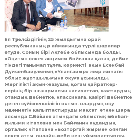
Ел Тәуелсіздігінің 25 жылдығына орай
республиканың әр аймағында түрлі шаралар
өтуде. Соның бірі Ақтөбе облысында болды.
«Оқитын өлке» акциясы бойынша қазақ әдебие­
тіндегі танымал тұлға, көрнекті ақын Есенбай
Дүйсенбай­ұлының «Ұлан­ғайыр» жыр жинағы
облыс жұртшылығына оқуға ұсынылды.
Жергілікті ақын-жазушы, қоғам қайраткер­
лерінің бір шығармасын насихаттап, жастардың
отандық әдебиетке, классикаға, қазіргі әдебиетке
деген сүйіспеншілігін оятып, олар­­дың оқу
мәдениетін қалыптастыруды мақсат еткен шара
аясында С.Бәйішев атындағы облыстық әмбебап-
ғылыми кі­тапхана мен Байғанин аудандық
орталық кітапхана «Боз­торғай жырмен оянған
өлке» атты онлайн-әдеби кеш ұйым­дастырды.