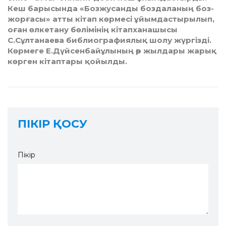
Кеш барысында «Бозжусанды боздаланың боз­
жор­ғасы» атты кітап көрмесі ұйымдастырылып,
оған өлкетану бө­лі­мінің кітапханашысы
С.Сұлтанаева библио­графиялық шолу жүргізді.
Көрмеге Е.Дүйсенбайұлының әр жылдары жа­рық
көрген кітаптары қойылды.
ПІКІР ҚОСУ
Пікір