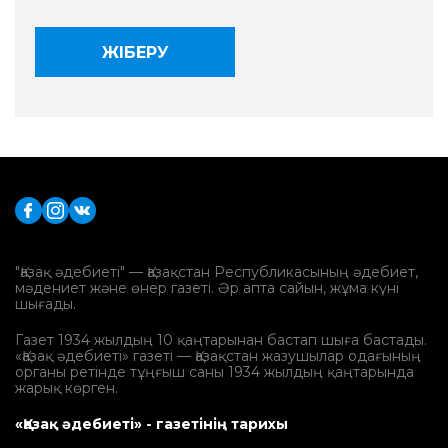
"Қазақ әдебиеті" — Қазақстан Республикасының әдебиет,
мәдениет және өнер газеті. Әр апта сайын, жұма күні
шығады.
Газет 1934 жылдың 10 қаңтарынан бастап шыға бастады.
«Қазақ әдебиеті» газеті — Қазақстан жазушылар одағының
органы ретінде тұңғыш саны 1934 жылдың қаңтарында
жарық көрген.
«Қазақ әдебиеті» - газетінің тарихы