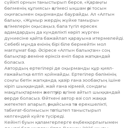
сүйікті орнын таныстырып берсе, «Қараңғы
бөлменің құпиясы» әңгімесі ықшам әрі тосын
оқиғасымен оқырманды баурайды. Ал «Алтын
балық», «Жұмыр жердің жүйке тамыры»
әңгімелерін оқысаңыз, бала түгіл ересек
адамдардың да күнделікті көріп жүрген
дүниесіне қайта бажайлап қарауына итермелейді.
Себебі мұнда екінің бірі біле бермейтін мол
мағлұмат бар. Әсіресе «Алтын балықтан» соң
балықтар әлеміне еріксіз еніп бара жатқандай
боласыз.
Автордың ертегілері де оқырманды құр қиял-
ғажайыпқа елтіп қоймайды. Ертегілер бөлімінің
соңғы бетін жапқанда, қазір ғана зообақтың ішіне
кіріп шыққандай, жай ғана кірмей, сондағы
мақұлықтармен әжептәуір әңгіме айтып шыққандай
әсерде боласыз. Өйткені автор өзі сол жаққа
жетектеп апарып, әрқайсына тән ерекшелікті,
табиғат-болмысын тәптіштеп таныстырып
келгендей күйге түсіреді.
Кейінгі буын қаламгерлерге еңбекқорлығымен