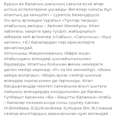
бұрын өз балалық шағының сағына еске алар
ыстық естеліктеріне ұқсайды. Өзгелер сияқты бұл
кітаптың да кемшілігі – суретсіз, безендірусіз.
Он алты әңгімеден тұратын «Тұлпар тағдыр»
кітабының авторы – Зейнел Жекейұлы. Кітап
табиғаты, көңілге қаяу түсіріп, жабырқатып
жіберер кей әңгімелер («Сабын», «Сағыныш», «Қыз
кеткен», т.б.) балалардан гөрі ересектерге
арналғандай.
Алтыншаш Жақиянованың «Бәсіре-жыр»
кітабындағы өлеңдер шынайылығымен
баурайды. Кітаптың бойынан әженің немереге
деген мейірі көрінеді. «Р»-ға тілі келмейді», «Әкем
қайда жоғалды», «Біздің аула» секілді шымыр
өлеңдер оқиғасымен де тартымды. Кітап
балдырғандар мектеп сахнасына алып шығуға
лайықты өлеңдердің молдығымен де бағалы.
Гүлбақыт Қасеннің «Біз – бақытты баламыз» кітабы
– балалар поэзиясында соны сүрлеу салған
М.Әлімбаев, Ә.Дүйсенбиев, Қ.Мырза Әлі, Ж.Смақов
секілді алыптардың қазынасынан қуат алғандай