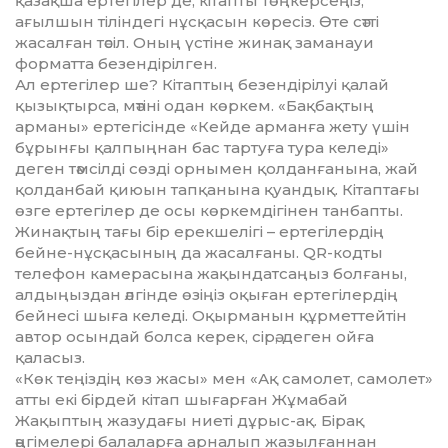
қазақша ертегілер де, кітапты төңкерсеңіз,
ағылшын тіліндегі нұсқасын көресіз. Өте сәтті
жасалған тәсіл. Оның үстіне жинақ заманауи
форматта безендірілген.
Ал ертегілер ше? Кітаптың безендірілуі қалай
қызықтырса, мәтіні одан көркем. «Бақбақтың
арманы» ертегісінде «Кейде арманға жету үшін
бұрынғы қалпыңнан бас тартуға тура келеді»
деген тәмсілді сөзді орнымен қолданғанына, жай
қолданбай қиюын тапқанына қуандық. Кітаптағы
өзге ертегілер де осы көркемдігінен танбапты.
Жинақтың тағы бір ерекшелігі – ертегілердің
бейне-нұсқасының да жасалғаны. QR-кодты
телефон камерасына жақындатсаңыз болғаны,
алдыңыздан әлгінде өзіңіз оқыған ертегілердің
бейнесі шыға келеді. Оқырманын құрметтейтін
автор осындай болса керек, сірә, деген ойға
қаласыз.
«Көк теңіздің көз жасы» мен «Ақ самолет, самолет»
атты екі бірдей кітап шығарған Жұмабай
Жақыптың жазудағы ниеті дұрыс-ақ. Бірақ
әңгімелері балаларға арналып жазылғаннан