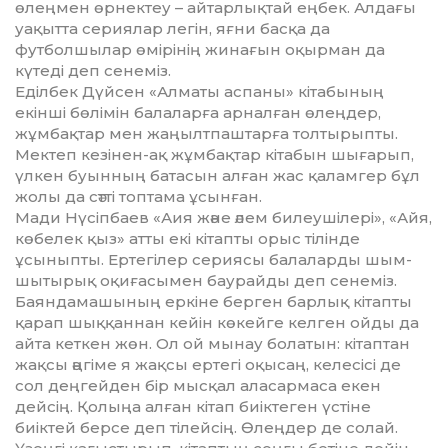
өлеңмен өрнектеу – айтарлықтай еңбек. Алдағы
уақытта сериялар легін, яғни басқа да
футболшылар өмірінің жинағын оқырман да
күтеді деп сенеміз.
Еділбек Дүйсен «Алматы аспаны» кітабының
екінші бөлімін балаларға арналған өлеңдер,
жұмбақтар мен жаңылтпаштарға толтырыпты.
Мектеп кезінен-ақ жұмбақтар кітабын шығарып,
үлкен буынның батасын алған жас қаламгер бұл
жолы да сәтті топтама ұсынған.
Мади Нүсіпбаев «Аия және әлем билеу­шілері», «Айя,
көбелек қыз» атты екі кітапты орыс тілінде
ұсыныпты. Ертегілер сериясы балаларды шым-
шытырық оқиғасымен баурайды деп сенеміз.
Баяндамашының еркіне берген барлық кітапты
қарап шыққаннан кейін көкейге келген ойды да
айта кеткен жөн. Ол ой мынау болатын: кітаптан
жақсы әңгіме я жақсы ертегі оқысаң, келесісі де
сол деңгейден бір мысқал аласармаса екен
дейсің. Қолыңа алған кітап биіктеген үстіне
биіктей берсе деп тілейсің. Өлеңдер де солай.