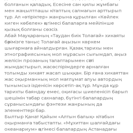
болғанын қаладық. Есесіне сан қилы жұмбағы
мен жаңылтпашы кітаптың салмағын арттырып
тұр. Ал «өтіріктер» жанрына құрылған «Көйлек
киген көбелек» әңгімесі балаларға мейілінше
қызық болғаны сөзсіз.
Абай Мауқараның «Таудан биік Толағай» хикаяты
бәрімізге таныс Толағай аңызын көркем
шығармаға айналдырған. Қазақ тарихы мен
этнографиясының мол мұрасын сығымдап, аңыз
желісін прозаның талаптарымен сәтті
жымдастырып, жасөспірімдерге арналған
толымды хикаят жасап шыққан. Бір ғана хикаяттан
жас оқырманның мол мағлұмат алуы автордың
тынымсыз ізденісін көрсетіп-ақ тұр. Мұнда құр
тарихты баяндау емес, оқиғасы шиеленісіп барып
шешімін табар сахналар, бүгінгі балалардың
сұранысындағы фэнтези жанрының да
элементтері бар.
Былтыр Қанат Қайым «Алтын балық» кітабын
оқырманға табыстапты. «Мұхиттан шалғайдағы
океанариум» әңгімесі балалардың Астанадағы