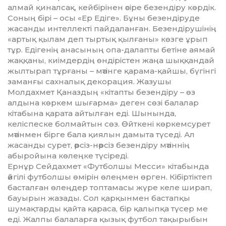
алмай қиналсақ, кейбірінен әсіре безендіру көрдік.
Соның бірі – осы «Ер Едіге». Бұны безендіруде
жасанды интеллекті пайдаланған. Безендірушінің
«артық қылам деп тыртық қылғаны» көзге ұрып
тұр. Едігенің анасының опа-далапты бетіне аямай
жаққаны, киімдердің өндірістен жаңа шыққандай
жылтырап тұрғаны – мәтінге қарама-қайшы, бүгінгі
заманғы сахналық декорация. Жазушы
Молдахмет Қаназдың «кітапты безендіру – өз
алдына көркем шығарма» деген сөзі балалар
кітабына қарата айтылған еді. Шынында,
келіспеске болмайтын сөз. Өйткені көркемсурет
мәтінмен бірге бала қиялын дамыта түседі. Ал
жасанды сурет, әрсіз-нәрсіз безендіру мәтіннің
абыройына көлеңке түсіреді.
Ернұр Сейдахмет «Футболшы Месси» кітабында
әйгілі футболшы өмірін өлеңмен өрген. Кібіртіктеп
басталған өлеңдер топтамасы жүре келе ширап,
бауырын жазады. Сол қарқынмен бастапқы
шумақтарды қайта қараса, бір қалыпқа түсер ме
еді. Жалпы балаларға қызық футбол тақырыбын