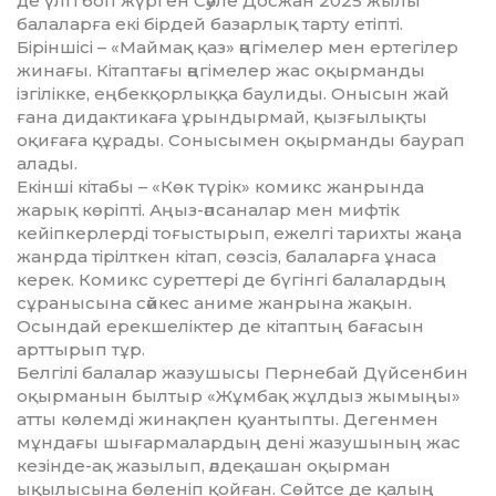
де үлгі боп жүрген Сәуле Досжан 2025 жылы
балаларға екі бірдей базарлық тарту етіпті.
Біріншісі – «Маймақ қаз» әңгімелер мен ертегілер
жинағы. Кітаптағы әңгімелер жас оқырманды
ізгілікке, еңбекқорлыққа баулиды. Онысын жай
ғана дидактикаға ұрындырмай, қызғылықты
оқиғаға құрады. Сонысымен оқырманды баурап
алады.
Екінші кітабы – «Көк түрік» комикс жанрында
жарық көріпті. Аңыз-әпсаналар мен мифтік
кейіпкерлерді тоғыстырып, ежелгі тарихты жаңа
жанрда тірілткен кітап, сөзсіз, балаларға ұнаса
керек. Комикс суреттері де бүгінгі балалардың
сұранысына сәйкес аниме жанрына жақын.
Осындай ерекшеліктер де кітаптың бағасын
арттырып тұр.
Белгілі балалар жазушысы Пернебай Дүйсенбин
оқырманын былтыр «Жұмбақ жұлдыз жымыңы»
атты көлемді жинақпен қуантыпты. Дегенмен
мұндағы шығармалардың дені жазушының жас
кезінде-ақ жазылып, әлдеқашан оқырман
ықылысына бөленіп қойған. Сөйтсе де қалың