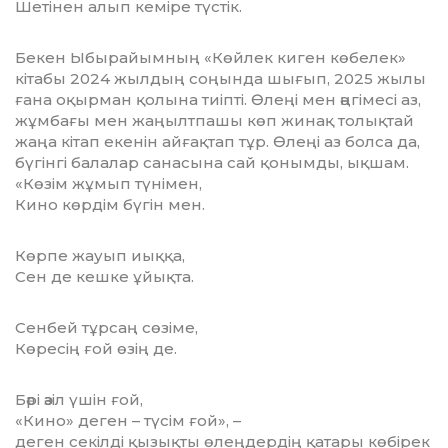
Шетінен алып кеміре түстік.
Бекен Ыбырайымның «Көйлек киген көбелек»
кітабы 2024 жылдың соңында шығып, 2025 жылы
ғана оқырман қолына тиіпті. Өлеңі мен әңгімесі аз,
жұмбағы мен жаңылтпашы көп жинақ толықтай
жаңа кітап екенін айғақтап тұр. Өлеңі аз болса да,
бүгінгі балалар санасына сай қонымды, ықшам.
«Көзім жұмып түнімен,
Кино көрдім бүгін мен.
Көрпе жауып иыққа,
Сен де кешке ұйықта.
Сенбей тұрсаң сөзіме,
Көресің ғой өзің де.
Бәрі әзіл үшін ғой,
«Кино» деген – түсім ғой», –
деген секілді қызықты өлеңдердің қатары көбірек