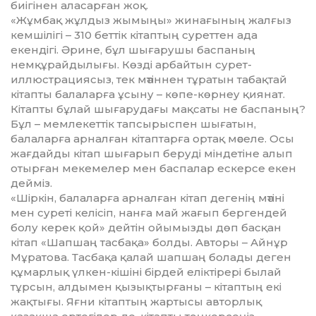
биігінен аласарған жоқ.
«Жұмбақ жұлдыз жымыңы» жинағының жалғыз
кемшілігі – 310 беттік кітаптың суреттен ада
екендігі. Әрине, бұл шығарушы баспаның
немқұрайдылығы. Көзді арбайтын сурет-
иллюстрациясыз, тек мәтіннен тұратын табақтай
кітапты балаларға ұсыну – көпе-көрнеу қиянат.
Кітапты бұлай шығарудағы мақсаты не баспаның?
Бұл – мемлекеттік тапсырыспен шығатын,
балаларға арналған кітаптарға ортақ мәселе. Осы
жағдайды кітап шығарып беруді міндетіне алып
отырған мекемелер мен баспалар ескерсе екен
дейміз.
«Шіркін, балаларға арналған кітап дегенің мәтіні
мен суреті келісіп, нанға май жағып бергендей
болу керек қой» дейтін ойымызды дөп басқан
кітап «Шапшаң тасбақа» болды. Авторы – Айнұр
Мұратова. Тасбақа қалай шапшаң болады деген
құмарлық үлкен-кішіні бірдей еліктірері былай
тұрсын, алдымен қызықтырғаны – кітаптың екі
жақтығы. Яғни кітаптың жартысы авторлық