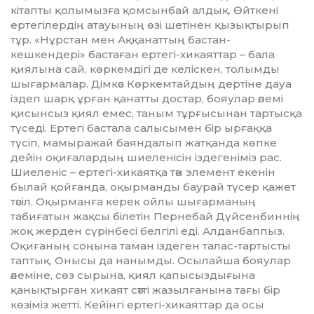
кітапты қолымызға қомсынбай алдық. Өйткені
ертегілердің атауының өзі шетінен қызықтырып
тұр. «Нұрстан мен Аққанаттың бастан-
кешкендері» бастаған ертегі-хикаяттар – бала
қиялына сай, көркемдігі де келіскен, толымды
шығармалар. Дімкәс Көркемтайдың дертіне дауа
іздеп шарқ ұрған қанатты достар, бояулар әлемі
қисынсыз қиял емес, таным тұрғысынан тартысқа
түседі. Ертегі бастала салысымен бір ырғаққа
түсіп, мамыражай баяндалып жатқанда көпке
дейін оқиғалардың шиеленісін іздегеніміз рас.
Шиеленіс – ертегі-хикаятқа тән элемент екенін
былай қойғанда, оқырманды баурай түсер қажет
тәсіл. Оқырманға керек ойлы шығарманың
табиғатын жақсы білетін Пернебай Дүйсенбиннің
жоқ жерден сүрінбесі белгілі еді. Алданбаппыз.
Оқиғаның соңына таман іздеген талас-тартысты
таптық. Онысы да нанымды. Осылайша бояулар
әлеміне, сөз сырына, қиял қапысыздығына
қанықтырған хикаят сәтті жазылғанына тағы бір
көзіміз жетті. Кейінгі ертегі-хикаяттар да осы