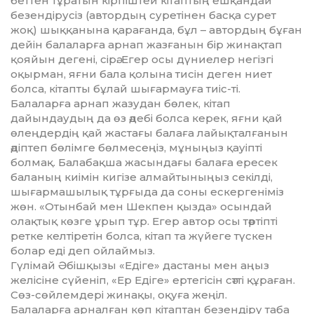
беттен тұратын кірпіштей кітаптың ешқандай
безендірусіз (автордың суретінен басқа сурет
жоқ) шыққанына қарағанда, бұл – автордың бұған
дейін балаларға арнап жазғанын бір жинақтап
қояйын дегені, сірә. Егер осы дүниелер негізгі
оқырман, яғни бала қолына тисін деген ниет
болса, кітапты бұлай шығармауға тиіс-ті.
Балаларға арнап жазудан бөлек, кітап
дайындаудың да өз әдебі болса керек, яғни қай
өлеңдердің қай жастағы балаға лайықталғанын
әдіптеп бөлімге бөлмесеңіз, мұныңыз қауіпті
болмақ. Балабақша жасындағы балаға ересек
баланың киімін кигізе алмайтыныңыз секілді,
шығармашылық тұрғыда да соны ескергеніміз
жөн. «Отынбай мен Шекпен қызда» осындай
олақтық көзге ұрып тұр. Егер автор осы тәртіпті
ретке келтіретін болса, кітап та жүйеге түскен
болар еді деп ойлаймыз.
Гүлімай Әбішқызы «Едіге» дастаны мен аңыз
желісіне сүйеніп, «Ер Едіге» ертегісін сәтті құраған.
Сөз-сөйлемдері жинақы, оқуға жеңіл.
Балаларға арналған көп кітаптан безендіру таба