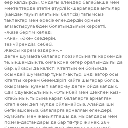
әсер қалдырды. Ондағы өлеңдер балабақша мен
мектептерде өтетін әртүрлі іс-шараларда айтылар
(қайдан тауып алатыны белгісіз) татымсыз
тақпақтар мен өресіз өлеңдердің орнын
алмастыруға әбден болатындығын көрсетті.
«Жаза бергім келеді,
«Ана», «Әке» сөздерін.
Тез үйрендім, себебі,
Жақсы көрем өздерін», –
деген шумақта балалар поэзиясына тән көркемдік
те, ықшамдық та, ойға қона кетер оралымдығы да
бар, ұйқасы да келісті. Кітаптың өн бойында
осындай шумақтар тұнып-ақ тұр. Енді автор осы
кітапты көркем безендіріп қайта шығарар болса,
оқырманы қуанып қалар-ау деген ойда қалдық.
Сәли Сәдуақасұлының «Отынбай мен Шекпен қыз»
кітабының тысына қарап балаларға арналған
кітап екен деп мүлде ойламайсыз. Алайда ішкі
бетін ашсаңыз, балаларға арналған өлеңдері,
жұмбағы мен жаңылтпашы да, мысалдары мен
поэма-дастандары да бар тәп-тәуір жинақ. 264