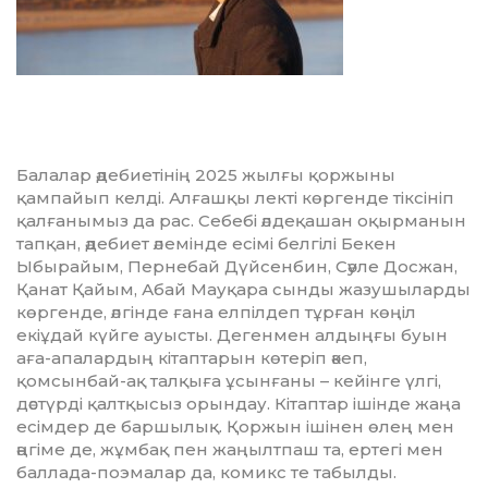
Балалар әдебиетінің 2025 жылғы қоржыны
қампайып келді. Алғашқы лекті көргенде тіксініп
қалғанымыз да рас. Себебі әлдеқашан оқырманын
тапқан, әдебиет әлемінде есімі белгілі Бекен
Ыбырайым, Пернебай Дүйсенбин, Сәуле Досжан,
Қанат Қайым, Абай Мауқара сынды жазушыларды
көргенде, әлгінде ғана елпілдеп тұрған көңіл
екіұдай күйге ауысты. Дегенмен алдыңғы буын
аға-апалардың кітаптарын көтеріп әкеп,
қомсынбай-ақ талқыға ұсынғаны – кейінге үлгі,
дәстүрді қалтқысыз орындау. Кітаптар ішінде жаңа
есімдер де баршылық. Қоржын ішінен өлең мен
әңгіме де, жұмбақ пен жаңылтпаш та, ертегі мен
баллада-поэмалар да, комикс те табылды.