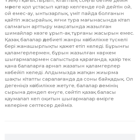
Үзеңгі қағыстырып, кітаптың соңғы бетіне дейін
мәреге қол ұстасып қатар келгенде ғой дейтін ой,
ой емес-ау, ынтызарлық, үміт пайда болғанын
қайтіп жасырайық, яғни тура мағынасында кітап
салмағын арттыру мақсатында жазылған
шимайлар көзге ұрып-ақ тұрғаны жасырын емес.
Қазақ балалар әдебиеті жанры кәсібилікке түскелі
бері жанашырлықты қажет етіп келеді. Бұрынғы
қаламгерлермен, бұрын жазылған көркем
шығармалармен салыстыра қарағанда, қазір тек
қана балаларға арнап жазатын қаламгерлер
көбейіп келеді. Алдымызда жатқан жиырма
шақты кітапты саралағанда да соны байқадық. Ол
дегеніңіз кәсібилікке жетуге, балалар әлемінің
сырына дендеп енуге, сөйтіп қазақ баласы
қаумалап кеп оқитын шығармалар өмірге
келеріне септесер дейміз.