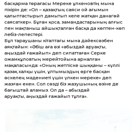
басқарма төрағасы Мереке Құлкеновтің мына
пікірін де: «Ол – қазақтың саяси ой ағымын
қалыптастырып дамытып келе жатқан данагөй
саясаткер». Бұған қоса, замандастарының алғыс
пен мақтаныш айшықталған басқа да көптен-көп
лебіз-лепестері.
Бұл тараушаны кітаптағы мына дәйек­сөзбен
аяқтайын: «Әбіш аға өзі «абыздай аруақты,
аңыздай ғажайып» деп сипаттаған Серке
Қожамқұловтың ме­рейтойына арналған
мақаласында: «Оның жетпіске шыққаны – күллі
қа­зақ халқы үшін, ұлтымыздың өрге бас­қан
өскелең мәдениеті үшін үлкен ме­реке» деп
жазған екен. Сол сөзді біз жазушының өзіне де
бағыштай аламыз. Ол да – абыздай
аруа­қ­ты, аңыздай ғажайып тұлға».