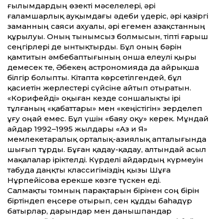
ғылымдардың өзекті мәселелері, әрі
ғаламшарлық ауқымдағы әдеби үдеріс, әрі қазіргі
заманның саяси ахуа­лы, әрі егемен Қазақстанның
құрылуы. Оның тынымсыз болмысын, тіпті ғарыш
сеңгірлері де ынтықтырды. Бұл оның бәрін
қамтитын әмбебаптығының онша елеулі қыры
демесек те, Әбекең астрономияда да айрықша
білгір болыпты. Кітапта көрсетілгендей, бұл
қасиетін жерлестері сүйсіне айтып отыратын.
«Корифейді» оқыған кезде соншалықты ірі
тұлғаның «қабаттары» мен «кеңістігін» зерделеп
ұғу оңай емес. Бұл үшін «баяу оқу» керек. Мұндай
айдар 1992–1995 жылдары «Аз и Я»
мемлекетаралық орталық-азиялық апталығында
шығып тұрды. Бұған қадау-қадау, алтындай асыл
мақалалар іріктелді. Күрделі айдардың күрмеуін
табуда даңқты классигіміздің қызы Шұға
Нұрпейісова ерекше көзге түскен еді.
Салмақты томның парақтарын бірінен соң бірін
біртіндеп еңсере отырып, сен құдды баһадүр
батырлар, дарындар мен данышпандар