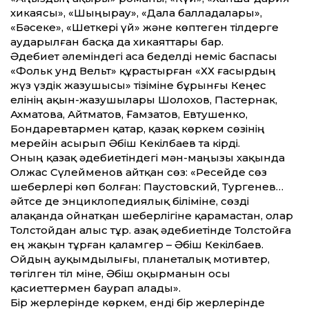
хикаясы», «Шыңырау», «Дала балладалары»,
«Бәсеке», «Шеткері үй» және көптеген тілдерге
аударылған басқа да хикаяттары бар.
Әдебиет әлеміндегі аса беделді неміс баспасы
«Фольк унд Вельт» құрастырған «ХХ ғасырдың
жүз үздік жазушысы» тізіміне бұрынғы Кеңес
елінің ақын-жазушылары Шолохов, Пастернак,
Ахматова, Айтматов, Ғамзатов, Евтушенко,
Бондаревтармен қатар, қазақ көркем сөзінің
мерейін асырып Әбіш Кекілбаев та кірді.
Оның қазақ әдебиетіндегі мән-маңызы хақында
Олжас Сүлейменов айтқан сөз: «Ресейде сөз
шеберлері көп болған: Паустовский, Тургенев…
әйтсе де энциклопедиялық біліміне, сөзді
алақанда ойнатқан шеберлігіне қарамастан, олар
Толстойдан алыс тұр. Қазақ әдебиетінде Толстойға
ең жақын тұрған қаламгер – Әбіш Кекілбаев.
Ойдың ауқымдылығы, планеталық мотивтер,
төгілген тіл міне, Әбіш оқырманын осы
қасиеттермен баурап алады».
Бір жерлерінде көркем, енді бір жерлерінде