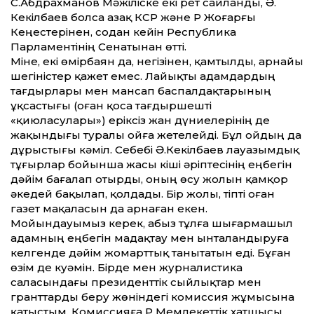
С.Абдрахманов Мәжіліске екі рет сайланды, Ә.
Кекілбаев болса Қазақ КСР және ҚР Жоғарғы
Кеңестерінен, содан кейін Республика
Парламентінің Сенатынан өтті.
Міне, екі өмірбаян да, негізінен, қамтылды, арнайы
шегіністер қажет емес. Лайықты адамдардың
тағдырлары мен мансап баспалдақтарының
ұқсастығы (оған қоса тағдыршешті
«қиюласулары») еріксіз жан дүниелерінің де
жақындығы туралы ойға жетелейді. Бұл ойдың да
дұрыстығы кәміл. Себебі Ә.Кекілбаев лауазымдық
тұғырлар бойынша жасы кіші әріптесінің еңбегін
дәйім бағалап отырды, оның өсу жолын қамқор
әкедей бақылап, қолдады. Бір жолы, тіпті оған
газет мақаласын да арнаған екен.
Мойындауымыз керек, абыз тұлға шығармашыл
адамның еңбегін мадақтау мен ынталандыруға
келгенде дәйім жомарттық танытатын еді. Бұған
өзім де куәмін. Бірде мен журналистика
саласындағы президенттік сыйлықтар мен
гранттарды беру жөніндегі комиссия жұмысына
қатыстым. Комиссияға ҚР Мемлекеттік хатшысы