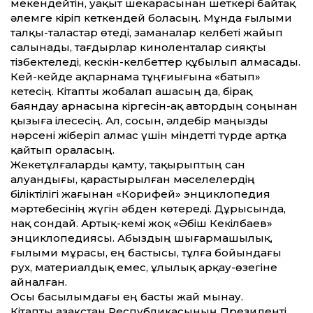
мекендейтін, уақыт шекарасынан шеткері байтақ
әлемге кіріп кеткендей боласың. Мұнда ғылыми
талқы-таластар өтеді, заманалар келбеті жайып
салынады, тағдырлар киноленталар сияқты
тізбектеледі, кескін-келбеттер құбылып алмасады.
Кей-кейде ақпарнама тұңғиығына «батып»
кетесің. Кітапты жобалап ашасың да, бірақ
баяндау арнасына кіргесін-ақ автордың соңынан
қызыға ілесесің. Ал, сосын, әлдебір маңызды
нәрсені жіберіп алмас үшін міндетті түрде артқа
қайтып ораласың.
Жекетұлғаларды қамту, тақырыптың сан
алуандығы, қарастырылған мәселелердің
біліктілігі жағынан «Корифей» энциклопедия
мәртебесінің жүгін әбден көтереді. Дұрысында,
нақ сондай. Артық-кемі жоқ «Әбіш Кекілбаев»
энциклопедиясы. Абыздың шығармашылық,
ғылыми мұрасы, ең бастысы, тұлға бойын­дағы
рух, материалдық емес, ұлылық арқау-өзегіне
айналған.
Осы басылымдағы ең басты жай мынау.
Кітапты Қазақстан Республикасының Президенті