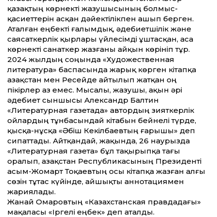
қазақтың көрнекті жазушысының болмыс-
қасиеттерін асқан дәйектілікпен ашып берген.
Аталған еңбекті ғалымдық, әдебиетшілік және
саясаткерлік қырлары үйлесімді ұштасқан, аса
көрнекті санаткер жазғаны айқын көрініп тұр.
2024 жылдың соңында «Художественная
литература» баспасында жарық көрген кітапқа
Қазақстан мен Ресейде айтылып жатқан оң
пікірлер аз емес. Мысалы, жазушы, ақын әрі
әдебиет сыншысы Александр Балтин
«Литературная газетада» автордың зияткерлік
ойлардың тұнбасындай кітабын бейнелі түрде,
қысқа-нұсқа «Әбіш Кекілбаевтың ғарышы» деп
сипаттады. Айтқандай, жақында, 26 наурызда
«Литературная газета» бұл тақырыпқа тағы
оралып, Қазақстан Республикасының Президенті
Қасым-Жомарт Тоқаевтың осы кітапқа жазған алғы
сөзін тұтас күйінде, айшықты аннотациямен
жариялады.
Жанай Омаровтың «Казахстанская правдадағы»
мақаласы «Іргелі еңбек» деп аталды.