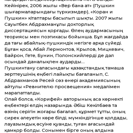
Кейінірек, 2006 жылы «Вер бана ат» (Пушкин
шығармаларындағы түркизмдер), «Коран и
Пушкин» кітаптары басылып шықты. 2007 жылы
Сауытбек Абдрахманұлы докторлық
диссертациясын қорғады. Өлең аудармасының
теориясы мен поэтикасы бойынша. Бұл жағдайда
да тағы абайлық-пушкиндік негізге арқа сүйеді.
Бұған қоса, Абай Лермонтов, Крылов, Мицкевич,
Байрон, Гете, Бунин, Полонскийлерді де дәл
осындай даналықпен аударды…
Пушкинтану саласындағы қазақ­стандық тамаша
зерттеушінің еңбегі лайықты бағаланып, С.
Абдрахманов Ресей сөз өнері академиясының
айтулы «Ревнителю просвещения» медалімен
марапатталды.
Олай болса, «Корифей» авторының аса көрнекті
еңбектері елдің назарында. Әбіш Кекілбаев та
өзінің серігін жоғары бағалап, құрмет тұтты, оның
сирек әлеуетін көре білді, мүмкіндігінше қолдады,
лауа­зымдық өсуіне қуанды, туған ағасындай
қамқор болды. Сонымен бірге оның алдына