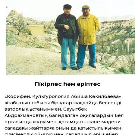
Пікірлес һәм әріптес
«Корифей. Культурология Абиша Кекилбаева»
кітабының табысы бірқатар жағдайда белсенді
авторлық ұстаныммен, Сауытбек
Абдрахмановтың баяндалған оқиғалардың бел
ортасында жүруімен, қоғамдағы және мәдени
саладағы жайттарға оның да қатыстылығымен,
сүйсінерлік ой-өрісімен, сарапшыл әрі шебер