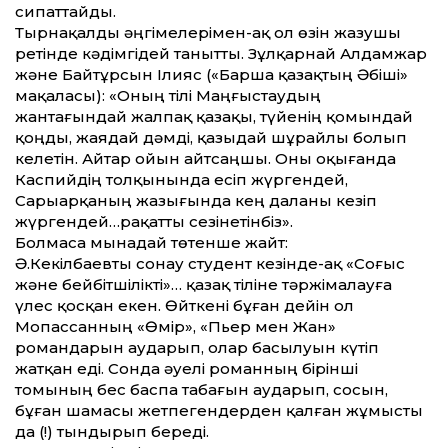
сипаттайды.
Тырнақалды әңгімелерімен-ақ ол өзін жазушы
ретінде кәдімгідей танытты. Зұлқарнай Алдамжар
және Байтұрсын Ілияс («Барша қазақтың Әбіші»
мақаласы): «Оның тілі Маңғыстаудың
жантағындай жалпақ қазақы, түйенің қомындай
қоңды, жаядай дәмді, қазыдай шұрайлы болып
келетін. Айтар ойын айтсаңшы. Оны оқығанда
Каспийдің толқынында есіп жүргендей,
Сарыарқаның жазығында кең даланы кезіп
жүргендей…рақатты сезінетінбіз».
Болмаса мынадай төтенше жайт:
Ә.Кекілбаевты сонау студент кезінде-ақ «Соғыс
және бейбітшілікті»… қазақ тіліне тәржімалауға
үлес қосқан екен. Өйткені бұған дейін ол
Мопассанның «Өмір», «Пьер мен Жан»
романдарын аударып, олар басылуын күтіп
жатқан еді. Сонда әуелі романның бірінші
томының бес баспа табағын аударып, сосын,
бұған шамасы жетпегендерден қалған жұмысты
да (!) тындырып береді.