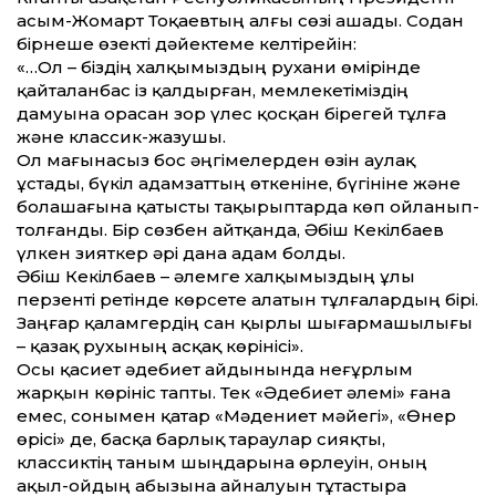
Қасым-Жомарт Тоқаевтың алғы сөзі ашады. Содан
бірнеше өзекті дәйектеме келтірейін:
«…Ол – біздің халқымыздың рухани өмірінде
қайталанбас із қалдырған, мемлекетіміздің
дамуына орасан зор үлес қосқан бірегей тұлға
және классик-жазушы.
Ол мағынасыз бос әңгімелерден өзін аулақ
ұстады, бүкіл адамзаттың өткеніне, бүгініне және
болашағына қатысты тақырыптарда көп ойланып-
толғанды. Бір сөзбен айтқанда, Әбіш Кекілбаев
үлкен зияткер әрі дана адам болды.
Әбіш Кекілбаев – әлемге халқымыздың ұлы
перзенті ретінде көрсете алатын тұлғалардың бірі.
Заңғар қаламгердің сан қырлы шығармашылығы
– қазақ рухының асқақ көрінісі».
Осы қасиет әдебиет айдынында неғұрлым
жарқын көрініс тапты. Тек «Әдебиет әлемі» ғана
емес, сонымен қатар «Мәдениет мәйегі», «Өнер
өрісі» де, басқа барлық тараулар сияқты,
классиктің таным шыңдарына өрлеуін, оның
ақыл-ойдың абызына айналуын тұтастыра