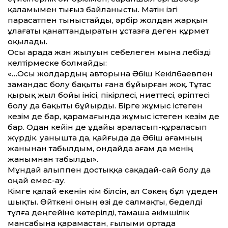
қаламымен тығыз байланысты. Мәтін ізгі
парасатпен тыныстайды, әрбір жолдан жарқын
ұлағаты қанаттандыратын ұстазға деген құрмет
оқылады.
Осы арада жан жылуын себелеген мына лебізді
келтірмеске болмайды:
«…Осы жолдардың авторына Әбіш Кекілбаевпен
замандас болу бақыты ғана бұйыр­ған жоқ. Тұтас
қырық жыл бойы інісі, пікірлесі, ниеттесі, әріптесі
болу да бақыты бұйырды. Бірге жұмыс істеген
кезім де бар, қарамағында жұмыс істеген кезім де
бар. Одан кейін де ұдайы араласып-құраласып
жүрдік. Қуанышта да, қайғыда да Әбіш ағамның
жанынан табылдым, ондайда ағам да менің
жанымнан табылды».
Мұндай алыппен достыққа сақадай-сай болу да
оңай емес-ау.
Кімге қалай екенін кім білсін, ал Сәкең бұл үдеден
шықты. Өйткені оның өзі де салмақты, беделді
тұлға деңгейіне көтерілді, тамаша әкімшілік
мансабына қарамастан, ғылыми ортада