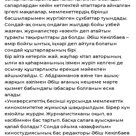
сапарлардан кейін кетпектей кітаптарға айналған
іргелі мақалалар, мемлекеттердің бірінші
басшыларымен жүргізілген сұхбаттар туындады.
Сондай-ақ оның ондаған жылдар бойы үзбей
жазған, журналистер «өзекті» деп атайтын
тұрақты тақырыптары да болды. Әбіш Кекілбаев –
өмір бойғы ынтық, іңкәрі деп айтуға болатын
сондай құштарларының бірі.
Бір айта кетерлік жай, жауһар кітап авторының
ылғи өз қаһарманының ізімен жүріп келгені де
осынау құштарлықты ерекше мәйекпен
айшықтайды. С. Абдрахманов өзіне тән ашық-
жарқын әзілімен Әбіш ағаның нешеме мәрте
қызмет бабындағы ізбасары болғанын еске
алады:
«Университеттің бесінші курсында мемлекеттік
кинокомитетке жұмысқа шақырылдым. Бірер күн
екіойлы жүрдім. Журналистиканы оқып, өз
кәсібімнен бас тартып, басқа салаға ауысқаным
қалай болады? Сонда ойыма «Қазақфильм»
киностудиясының бас редакторы Әбіш Кекілбаев