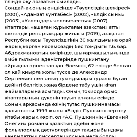
тілінде оқу ләззатын сыйлады.
Сондай-ақ оның еншісінде «Тәуелсіздік шежіресі»
(2001), «Адамзат күнтізбесі» (2002), «Елдік сыны»
(2003), «Календарь человечества» (2007)
кітаптары, «Қашаған құрықтаған Қазақстан» атты
шетелдік репортаждар жинағы (2019), Қазақстан
Республикасы Тәуелсіздігінің 30 жылдығына орай
жарық көрген көсемсөздің бес томдығы т.б. бар.
Абдрахмановтың өмірінде, шығармашылығында
әмбе ғылыми ізденістерінде пушкинтану
айрықша өрнек тапқан. Әлемнің 62 елінде болған
ол қай қиырға жолы түссе де Александр
Сергеевич пен оның туындылары туралы бұған
дейінгі белгісіз, жаңа бірдеңе табу үшін кітап
жаймаларына асығады. Оның Токиода орыс
кітаптарының дүкенін тауып алғаны есімде.
Соның арқасында өзінің тұтас пушкиннамасы
қалыптасты. 1999 жылы «Біздің Пушкин» зерттеу
кітабы жарық көріп, ол «А.С. Пушкиннің «Евгений
Онегин» романы қазақтың әдеби және
фольклорлық дәстүрлерінде» тақырыбындағы
кандидаттық диссертациясына негіз болды.