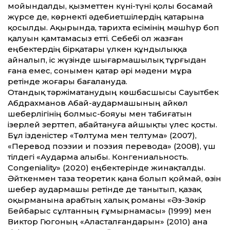
мойындалды, қызметтен күні-түні қолы босамай
жүрсе де, көрнекті әдебиетшілердің қатарына
қосылды. Ақырында, тарихта есімінің мәшһүр боп
қалуын қамтамасыз етті. Себебі ол жазған
еңбектердің бірқатары үлкен құндылыққа
айналып, іс жүзінде шығармашылық тұрғыдан
ғана емес, сонымен қатар әрі мәдени мұра
ретінде жоғары бағалануда.
Отандық тәржіматанудың көшбасшысы Сауытбек
Абдрахманов Абай-аудармашының айкөл
шеберлігінің болмыс-бояуы мен табиғатын
ізерлей зерттеп, абайтануға айшықты үлес қосты.
Бұл ізденістер «Төлтума мен телтума» (2007),
«Перевод поэзии и поэзия перевода» (2008), үш
тілдегі «Аударма алыбы. Конгениальность.
Congeniality» (2020) еңбектерінде жинақталды.
Әйткенмен таза теоретик қана болып қоймай, өзін
шебер аудармашы ретінде де танытып, қазақ
оқырманына арабтың халық романы «Әз-Зәкір
Бейбарыс сұлтанның ғұмырнамасы» (1999) мен
Виктор Гюгоның «Аласталғандарын» (2010) ана