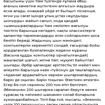
басылымы үшін тізім түзгенде ғұлама Әбіш
ағаның көмегіне жүгінгенін алғысын жаудыра
еске алады. Қонақжай үйде ет былқып піскенше,
яғни үш сағат ішінде ұлық ұстаз «жұлдызды
шоғырды» жайып салып, онда қандай
«шамшырақтардың» һәм неліктен жағылуы
тиістігін барынша негіздеп, нақты классиктерге
қаламгер-тәржімандарды есім-сойларымен қоса
бекітіп береді. Жадының, шын мәніндегі,
компьютерлік кереметтігі сондай, ғасырлар бойы
қордаланған бүкіләлемдік мәдени мұраны
(басына құдды компьютер орнатылғандай)
жаңғақтай шағып, жіпке тізіп, мұқият байыптап
шығады. Әрбір қаламдас әріптестің тіл мәйегі мен
әлеуетін барынша нәзік «түйсінуі» де таңғаларлық.
«Адамзат ардақтайтын көркем шығармалардың
бәрін де оқыған. Бәрін тоқыған. Өзегінен өткізген.
Егер біз сол серияны 200 том етіп белгілеп,
Әбекеңнен 200 шығарма саралап беруге көмек
сұрасақ та, нәтижесі шамамен солай боларына
күмәнданбаймын. Тіпті бар ғой, мысалы, «Әлемнің
үздік 100 тарихшысы» деген серия ойластырыла