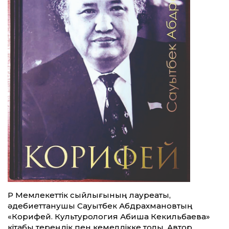
ҚР Мемлекеттік сыйлығының лауреа­ты,
әдебиеттанушы Сауытбек Абдрахмановтың
«Корифей. Культурология Абиша Кекильбаева»
кітабы тереңдік пен кемелдікке толы. Автор