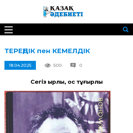
ТЕРЕҢДІК пен КЕМЕЛДІК
18.04.2025
500
0
Сегіз қырлы,
қос тұғырлы