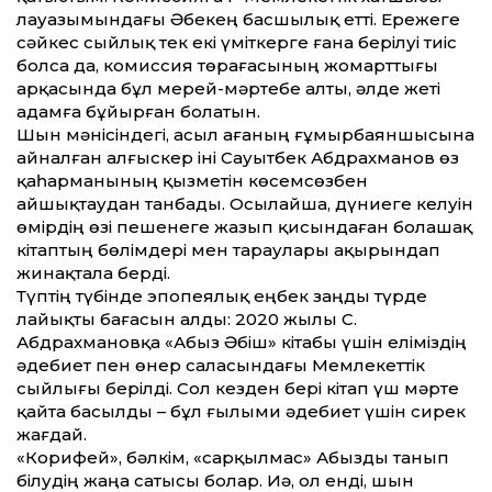
лауазымындағы Әбекең басшылық етті. Ережеге
сәйкес сыйлық тек екі үміткерге ғана берілуі тиіс
болса да, комиссия төрағасының жомарт­тығы
арқасында бұл мерей-мәртебе алты, әлде жеті
адамға бұйырған болатын.
Шын мәнісіндегі, асыл ағаның ғұмырбаяншысына
айналған алғыскер іні Сауытбек Абдрахманов өз
қаһарманының қызметін көсемсөзбен
айшықтаудан танбады. Осылайша, дүниеге келуін
өмірдің өзі пешенеге жазып қисындаған болашақ
кітаптың бөлімдері мен тараулары ақырындап
жинақтала берді.
Түптің түбінде эпопеялық еңбек заңды түрде
лайықты бағасын алды: 2020 жылы С.
Абдрахмановқа «Абыз Әбіш» кітабы үшін еліміздің
әдебиет пен өнер саласындағы Мемлекеттік
сыйлығы берілді. Сол кезден бері кітап үш мәрте
қайта басылды – бұл ғылыми әдебиет үшін сирек
жағдай.
«Корифей», бәлкім, «сарқылмас» Абызды танып
білудің жаңа сатысы болар. Иә, ол енді, шын