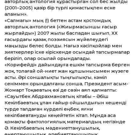
авторлық антология құрастырған сол бес жылды
(2001–2005) қазір бір түрлі қимастықпен еске
аламын».
«Салмағы» мың (!) беттен астам қостомдық
авторлық антология («Жиырмасыншы ғасыр
жырлайды») 2007 жылы баспадан шығып, ХХ
ғасырдағы қазақ поэзиясын жүйелеудегі
маңызды белес болды. Нағыз кәсіпқойлар мен
зияткерлер іске кіріскенде осындай тапсырмалар
беріліп, олар осылай орындалады.
«Корифейді» дайындауға ешкім тапсырма берген
жоқ, толағай ой-ниет жан құлшынысымен жүзеге
асты. Әрі соншалықты тыңғылықты, кәміл
сеніммен орындалғаны сонша, Президент Қасым-
Жомарт Тоқаевтың өзі де сөзін аяп қалмапты:
«Сауытбек Абдрахмановтың кітабы – Әбіш
Кекілбаевтың ұлан ғайыр ойшылдығын кешенді
түрде талдаған күрделі еңбек, яғни
кекілбаевтануды кеңейтетін кітап. Мұнда аса
қомақты фактологиялық материалдың негізінде
Ә. Кекілбаевтың мәдениеттанушылық,
өнертанушылық, әдебиеттанушылық,