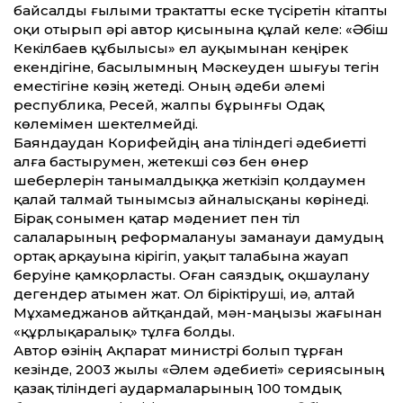
байсалды ғылыми трактатты еске түсіретін кітапты
оқи отырып әрі автор қисынына құлай келе: «Әбіш
Кекілбаев құбылысы» ел ауқымынан кеңірек
екендігіне, басылымның Мәскеуден шығуы тегін
еместігіне көзің жетеді. Оның әдеби әлемі
республика, Ресей, жалпы бұрынғы Одақ
көлемімен шектелмейді.
Баяндаудан Корифейдің ана тіліндегі әдебиетті
алға бастырумен, жетекші сөз бен өнер
шеберлерін танымалдыққа жеткізіп қолдаумен
қалай талмай тынымсыз айналысқаны көрінеді.
Бірақ сонымен қатар мәдениет пен тіл
салаларының реформалануы заманауи дамудың
ортақ арқауына кірігіп, уақыт талабына жауап
беруіне қамқорласты. Оған саяздық, оқшаулану
дегендер атымен жат. Ол біріктіруші, иә, Қалтай
Мұхамед­жанов айтқандай, мән-маңызы жағынан
«құрлықаралық» тұлға болды.
Автор өзінің Ақпарат министрі болып тұрған
кезінде, 2003 жылы «Әлем әдебиеті» сериясының
қазақ тіліндегі аудармаларының 100 томдық