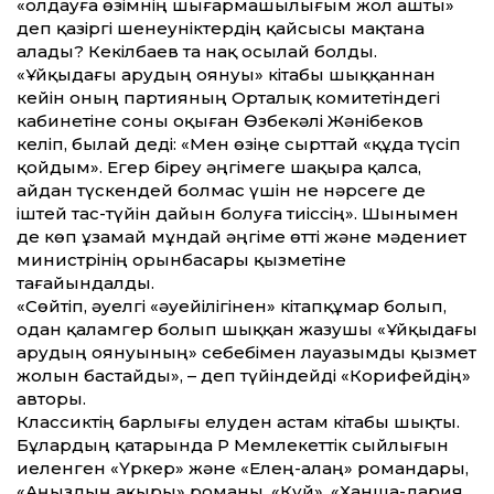
«Қолдауға өзімнің шығармашылығым жол ашты»
деп қазіргі шенеуніктердің қайсысы мақтана
алады? Кекілбаев та нақ осылай болды.
«Ұйқыдағы арудың оянуы» кітабы шыққаннан
кейін оның партияның Орталық комитетіндегі
кабинетіне соны оқыған Өзбекәлі Жәнібеков
келіп, былай деді: «Мен өзіңе сырттай «құда түсіп
қойдым». Егер біреу әңгімеге шақыра қалса,
айдан түскендей болмас үшін не нәрсеге де
іштей тас-түйін дайын болуға тиіссің». Шынымен
де көп ұзамай мұндай әңгіме өтті және мәдениет
министрінің орынбасары қызметіне
тағайындалды.
«Сөйтіп, әуелгі «әуейілігінен» кітапқұмар болып,
одан қаламгер болып шыққан жазушы «Ұйқыдағы
арудың оянуының» себебімен лауазымды қызмет
жолын бастайды», – деп түйіндейді «Корифейдің»
авторы.
Классиктің барлығы елуден астам кітабы шықты.
Бұлардың қатарында ҚР Мемлекеттік сыйлығын
иеленген «Үркер» және «Елең-алаң» романдары,
«Аңыздың ақыры» романы, «Күй», «Ханша-дария