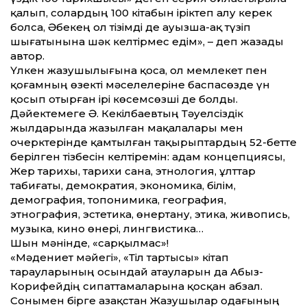
қалып, солардың 100 кітабын іріктеп алу керек
болса, Әбекең ол тізімді де ауызша-ақ түзіп
шығатынына шәк келтірмес едім», – деп жазады
автор.
Үлкен жазушылығына қоса, ол мемлекет пен
қоғамның өзекті мәселелеріне баспасөзде үн
қосып отырған ірі көсемсөзші де болды.
Дәйектемеге Ә. Кекілбаевтың Тәуелсіздік
жылдарында жазылған мақалалары мен
очерктерінде қамтылған тақырыптардың 52-бетте
берілген тізбесін келтіремін: адам концепциясы,
Жер тарихы, тарихи сана, этнология, ұлттар
табиғаты, демократия, экономика, білім,
демография, топонимика, география,
этнография, эстетика, өнертану, этика, живопись,
музыка, кино өнері, лингвистика…
Шын мәнінде, «сарқылмас»!
«Мәдениет мәйегі», «Тіл тартысы» кітап
тарауларының осындай атауларын да Абыз-
Корифейдің сипаттамаларына қосқан абзал.
Сонымен бірге Қазақстан Жазушылар одағының