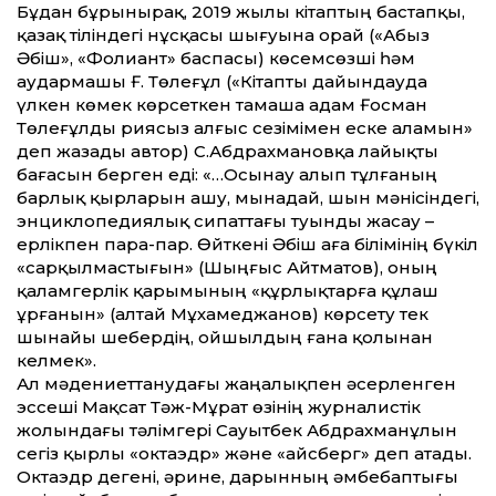
Бұдан бұрынырақ, 2019 жылы кітаптың бастапқы,
қазақ тіліндегі нұсқасы шығуына орай («Абыз
Әбіш», «Фолиант» баспасы) көсемсөзші һәм
аудармашы Ғ. Төлеғұл («Кітапты дайындауда
үлкен көмек көрсеткен тамаша адам Ғосман
Төлеғұлды риясыз алғыс сезімімен еске аламын»
деп жазады автор) С.Абдрахмановқа лайықты
бағасын берген еді: «…Осынау алып тұлғаның
барлық қырларын ашу, мынадай, шын мәнісіндегі,
энциклопедиялық сипаттағы туынды жасау –
ерлікпен пара-пар. Өйткені Әбіш аға білімінің бүкіл
«сарқылмастығын» (Шыңғыс Айтматов), оның
қаламгерлік қарымының «құрлықтарға құлаш
ұрғанын» (Қалтай Мұхамеджанов) көрсету тек
шынайы шебердің, ойшылдың ғана қолынан
келмек».
Ал мәдениеттанудағы жаңалықпен әсерленген
эссеші Мақсат Тәж-Мұрат өзінің журналистік
жолындағы тәлімгері Сауытбек Абдрахманұлын
сегіз қырлы «октаэдр» және «айсберг» деп атады.
Октаэдр дегені, әрине, дарынның әмбебаптығы