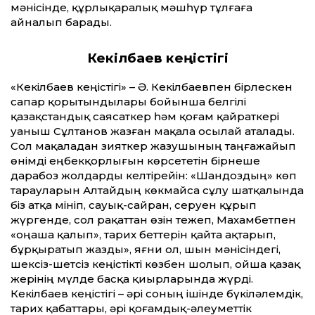
мәнісінде, құрлықаралық мәшһүр тұлғаға
айналып барады.
Кекілбаев кеңістігі
«Кекілбаев кеңістігі» – Ә. Кекілбаевпен бірлескен
сапар қорытындылары бойынша белгілі
қазақстандық саясаткер һәм қоғам қайраткері
Қуаныш Сұлтанов жазған мақала осылай аталады.
Сол мақаладан зияткер жазушының таңғажайып
өнімді еңбекқорлығын көрсететін бірнеше
дарабоз жолдарды келтірейін: «Шандоздың» көп
тарауларын Алтайдың көкмайса сұлу шатқалында
біз атқа мініп, сауық-сайран, серуен құрып
жүргенде, сол рақаттан өзін тежеп, Махамбетпен
«оңаша қалып», тарих беттерін қайта ақтарып,
бұрқыратып жазды», яғни ол, шын мәнісіндегі,
шексіз-шетсіз кеңістікті көзбен шолып, ойша қазақ
жерінің мүлде басқа қиырларында жүрді.
Кекілбаев кеңістігі – әрі соның ішінде бүкіләлемдік,
тарих қабаттары, әрі қоғамдық-әлеуметтік