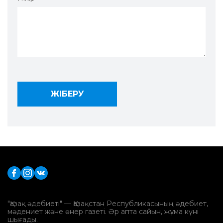
"Қазақ әдебиеті" — Қазақстан Республикасының әдебиет,
мәдениет және өнер газеті. Әр апта сайын, жұма күні
шығады.