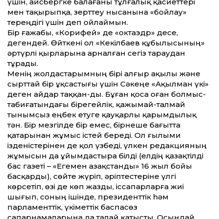
үшін, айсбергке балағаны тұлғалық қасиеттері
мен тақырыпқа, зерттеу нысанына «бойлау»
тереңдігі үшін деп ойлаймын.
Бір ғажабы, «Корифей» де «октаэдр» десе,
дегендей. Өйткені ол «Кекілбаев құбылысының»
әртүрлі қырларына арналған сегіз тараудан
тұрады.
Менің жолдастарымның бірі алғыр ақылы және
сырттай бір ұқсастығы үшін Сәкеңе «Ақылман үкі»
деген айдар таққан-ды. Бұған қоса оған болмыс-
табиғатындағы бірегейлік, қажымай-талмай
тынымсыз еңбек етуге қауқарлы қарымдылық
тән. Бір мезгілде бір емес, бірнеше бағытта
қатарынан жұмыс істей береді. Ол ғылыми
ізденістерінен де қол үзбеді, үлкен редакцияның
жұмысын да ұйымдастыра білді (елдің қазақтілді
бас газеті – «Егемен Қазақстанды» 16 жыл бойы
басқарды), сөйте жүріп, әріптестеріне үлгі
көрсетіп, өзі де көп жазды, іссапарларға жиі
шығып, соның ішінде, президенттік һәм
парламенттік, үкіметтік баспасөз
сапарнамаларына да талай қатысты. Осындай