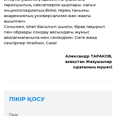
тарихшылық, саясаткерлік қырлары, нағыз
энциклопедиялық білімі, терең танымы,
академиялық универсализмі жан-жақты
ашылған».
Сонымен, кітап басылып шықты, бірақ тақырып
пен образды сомдау аясындағы жұмыс
аяқталмағанына мен сенімдімін. Сізге жаңа
сеңгірлер тілеймін, Сәке!
Александр ТАРАКОВ,
Қазақстан Жазушылар
одағының мүшесі
ПІКІР ҚОСУ
Пікір