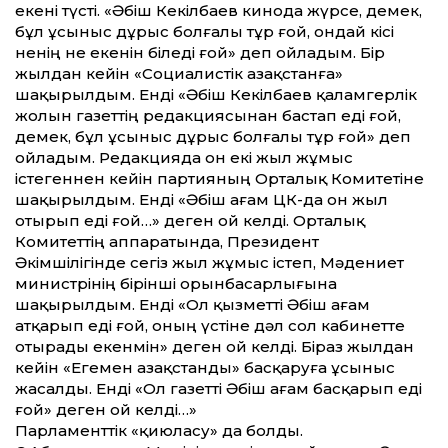
екені түсті. «Әбіш Кекілбаев кинода жүрсе, демек,
бұл ұсыныс дұрыс болғалы тұр ғой, ондай кісі
ненің не екенін біледі ғой» деп ойладым. Бір
жылдан кейін «Социалистік Қазақстанға»
шақырылдым. Енді «Әбіш Кекілбаев қаламгерлік
жолын газеттің редакциясынан бастап еді ғой,
демек, бұл ұсыныс дұрыс болғалы тұр ғой» деп
ойладым. Редакцияда он екі жыл жұмыс
істегеннен кейін партияның Орталық Комитетіне
шақырылдым. Енді «Әбіш ағам ЦК-да он жыл
отырып еді ғой…» деген ой келді. Орталық
Комитеттің аппаратында, Президент
Әкімшілігінде сегіз жыл жұмыс істеп, Мәдениет
министрінің бірінші орынбасарлығына
шақырылдым. Енді «Ол қызметті Әбіш ағам
атқарып еді ғой, оның үстіне дәл сол кабинетте
отырады екенмін» деген ой келді. Біраз жылдан
кейін «Егемен Қазақстанды» басқаруға ұсыныс
жасалды. Енді «Ол газетті Әбіш ағам басқарып еді
ғой» деген ой келді…»
Парламенттік «қиюласу» да болды.