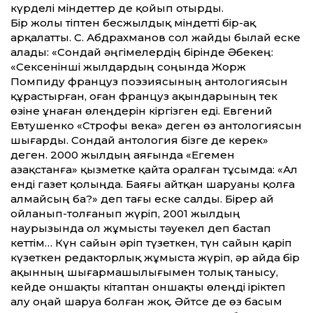
күрделі міндеттер де қойып отырды.
Бір жолы тіптен бесжылдық міндетті бір-ақ
арқалатты. С. Абдрахманов сол жайды былай еске
алады: «Сондай әңгімелердің бірінде Әбекең:
«Сексенінші жылдардың соңында Жорж
Помпиду француз поэзиясының антологиясын
құрастырған, оған француз ақындарының тек
өзіне ұнаған өлеңдерін кіргізген еді. Евгений
Евтушенко «Строфы века» деген өз антологиясын
шығарды. Сондай антология бізге де керек»
деген. 2000 жылдың аяғында «Егемен
Қазақстанға» қызметке қайта оралған тұсымда: «Ал
енді газет қолыңда. Баяғы айтқан шаруаны қолға
алмайсың ба?» деп тағы еске салды. Бірер ай
ойланып-толғанып жүріп, 2001 жылдың
наурызында ол жұмысты тәуекел деп бастап
кеттім… Күн сайын әріп түзеткен, түн сайын қаріп
күзеткен редакторлық жұмыста жүріп, әр айда бір
ақынның шығармашылығымен толық танысу,
кейде оншақты кітаптан оншақты өлеңді іріктеп
алу оңай шаруа болған жоқ. Әйтсе де өз басым