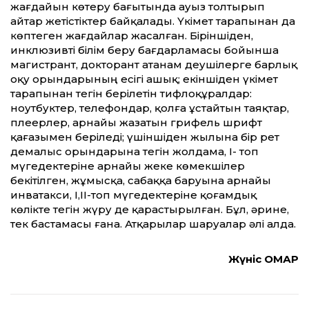
жағдайын көтеру бағытында ауыз толтырып
айтар жетістіктер байқалады. Үкімет тарапынан да
көптеген жағдайлар жасалған. Біріншіден,
инклюзивті білім беру бағдарламасы бойынша
магистрант, докторант атанам деушілерге барлық
оқу орындарының есігі ашық; екіншіден үкімет
тарапынан тегін берілетін тифлоқұралдар:
ноутбуктер, телефондар, қолға ұстайтын таяқтар,
плеерлер, арнайы жазатын грифель шрифт
қағазымен беріледі; үшіншіден жылына бір рет
демалыс орындарына тегін жолдама, І- топ
мүгедектеріне арнайы жеке көмекшілер
бекітілген, жұмысқа, сабаққа баруына арнайы
инватакси, І,ІІ-топ мүгедектеріне қоғамдық
көлікте тегін жүру де қарастырылған. Бұл, әрине,
тек бастамасы ғана. Атқарылар шаруалар әлі алда.
Жүніс ОМАР