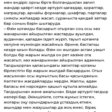
мен өндіріс орны бірге болғандықтан зағип
жандар қазіргі кезде әртүрлі қағаздар, қораптар,
матрацтар, арнайы формалар, шкафтар, парталар
сияқты жиһаздар жасап, сұраныста қандай заттар
бар соның бәрін шығаруда.
– Өзім қоғамды басқарып отырған соң осы көз
жанарынан айырылған жастарды ауылдан,
ауданнан, қаладан іздеп жүріп, тауып қоғамға
келуіне мүмкіндік жасаймыз. Әрине, бастапқы
кезде қиын болады. Өзім он жылдан астам уақыт
болды бір жарым жылда он рет көзіме ота
жасатып, көз жанарымнан айырылған адаммын.
Талдықорған қаласындағы зағиптар қоғамы
бірлестігін бір жарым жылдай басқардым. Отыз
жасымнан осы жұмыстың басы-қасындамын.
Көптеген жағдайларды көрдім. Жалпы, адам
баласы екі нәрседен қашып құтыла алмайды.
Тағдырынан және ажалынан. Бізде әртүрлі тағдыр
иелері бар. Әкімшілікте, сотта жұмыс істеген,
жоғары оқу орындарында ұстаздық еткен,
ақындар мен жазушылар да жоқ емес. Бірақ