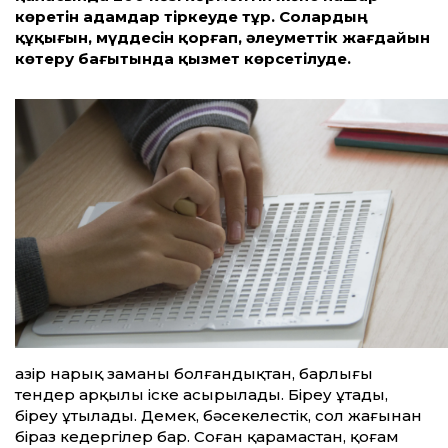
көретін адамдар тіркеуде тұр. Солардың
құқығын, мүддесін қорғап, әлеуметтік жағдайын
көтеру бағытында қызмет көрсетілуде.
Қазір нарық заманы болғандықтан, барлығы
тендер арқылы іске асырылады. Біреу ұтады,
біреу ұтылады. Демек, бәсекелестік, сол жағынан
біраз кедергілер бар. Соған қарамастан, қоғам