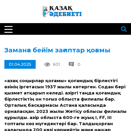
Заманға бейім зағиптар қоғамы
01.04.2025
601
0
«Қазақ соқырлар қоғамы» қоғамдық бірлестігі
өзінің іргетасын 1937 жылы көтерген. Содан бері
қызмет атқарып келеді. Қазіргі таңда қоғамдық
бірлестіктің он тоғыз облыста филиалы бар.
Орталық басқармасы Астана қаласында
орналасқан. 2023 жылы Жетісу облысы филиалы
құрылды. Қазір облыста 600-ге жуық І, ҒҒ, ІІІ
топтағы көз мүгедектері бар. Талдықорған
қаласында 200 көзі көрмейтін және нашар