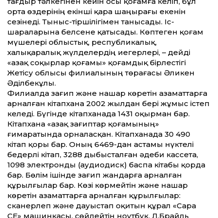
тағдыр тәлкегінен кейін осы қоғамға келіп, бұл
орта өздерінің екінші қара шаңырағы екенін
сезінеді. Тыныс-тіршілігімен танысады. Іс-
шараларына белсене қатысады. Көптеген қоғам
мүшелері облыстық, республикалық,
халықаралық жүлделердің иегерлері, – дейді
«Қазақ соқырлар қоғамы» қоғамдық бірлестігі
Жетісу облысы филиалының төрағасы Әликен
Әділбекұлы.
Филиалда зағип және нашар көретін азаматтарға
арналған кітапхана 2002 жылдан бері жұмыс істеп
келеді. Бүгінде кітапханада 1431 оқырман бар.
Кітапхана «Қазақ зағиптар қоғамының»
ғимаратында орналасқан. Кітап­ханада 30 490
кітап қоры бар. Оның 6469-дан астамы нүктелі
бедерлі кітап, 3288 дыбысталған әдеби кассета,
1098 электронды (аудиодиск) баспа кітабы қорда
бар. Бөлім ішінде зағип жандарға арналған
құрылғылар бар. Көзі көрмейтін және нашар
көретін азаматтарға арналған құрылғылар:
сканерлеп және дауыстап оқитын құрал «Сара
СЕ» машинкасы, сөйлейтін ноутбук, Л.Брайль