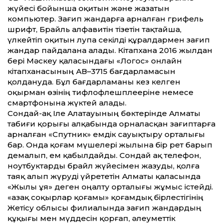
жүйесі бойынша оқитын және жазатын
компьютер. Зағип жандарға арналған грифель
шрифт, Брайль алфавитін тізетін тақтайша,
үлкейтіп оқитын лупа секілді құралдармен зағип
жандар пайдалана алады. Кітапхана 2016 жылдан
бері Мәскеу қаласындағы «Логос» онлайн
кітапханасының АВ–3715 бағдарламасын
қолдануда. Бұл бағдарламаны кез келген
оқырман өзінің тифлофлешплееріне немесе
смартфонына жүктей алады.
Сондай-ақ Іле Алатауының бөктерінде Алматы
табиғи қорығы алқабында орналасқан зағиптарға
арналған «Спутник» емдік сауықтыру орталығы
бар. Онда қоғам мүшелері жылына бір рет барып
демалып, ем қабылдайды. Сондай ақ телефон,
ноутбуктарды брайл жүйесімен жазуды, қолға
таяқ алып жүруді үйрететін Алматы қаласында
«Жылы ұя» деген оңалту орталығы жұмыс істейді.
«Қазақ соқырлар қоғамы» қоғамдық бірлестігінің
Жетісу облысы филиалында зағип жандардың
құқығы мен мүддесін қорғап, әлеуметтік