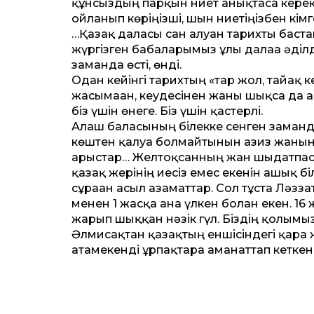
құнсыздың парқын ниет анықтаса керек-
ойланып көріңізші, шын ниетіңізбен кімге
…Қазақ даласы сан алуан тарихты бастан
жүргізген бабаларымыз ұлы далаға әді
заманда өсті, өнді.
Одан кейінгі тарихтың «тар жол, тайғақ
жасымаған, кеудесінен жаны шықса да 
біз үшін өнеге. Біз үшін қастерлі.
Алаш баласының білекке сенген заманда
көштен қалуға болмайтынын ғазиз жанын 
арыстар… Желтоқсанның жан шыдатпас ы
қазақ жерінің иесіз емес екенін ашық 
сұраған асыл азаматтар. Сол тұста Ләзз
менен 1 жасқа ғана үлкен болған екен. 
жарып шыққан нәзік гүл. Біздің қолымыз
Әлмисақтан қазақтың еншісіндегі қара ж
атамекенді ұрпақтарға аманаттап кеткен