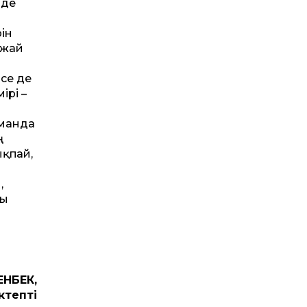
 де
ін
ажай
лсе де
ірі –
аманда
ң
ықпай,
,
ды
ЕНБЕК,
тептің