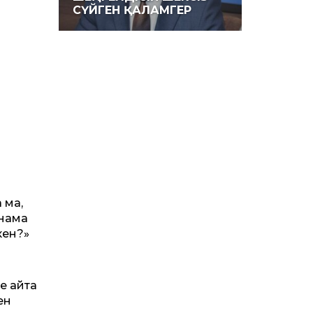
СҮЙГЕН ҚАЛАМГЕР
 ма,
анама
кен?»
де айта
ен