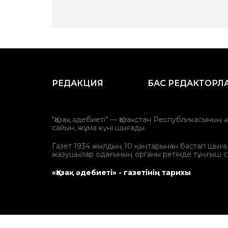
РЕДАКЦИЯ
БАС РЕДАКТОРЛ
"Қазақ әдебиеті" — Қазақстан Республикасының 
сайын, жұма күні шығады.
Газет 1934 жылдың 10 қаңтарынан бастап шыға ба
жазушылар одағының органы ретінде тұңғыш с
«Қазақ әдебиеті» - газетінің тарихы