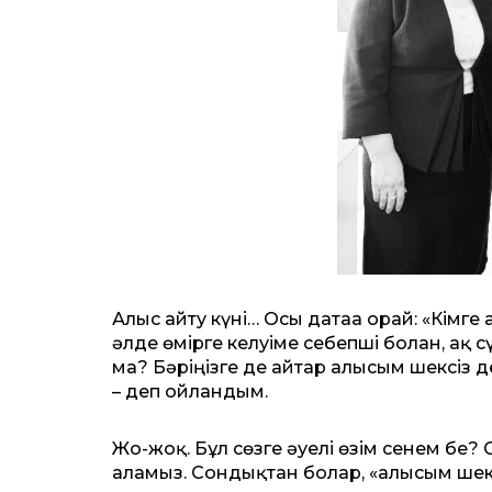
Алғыс айту күні… Осы датаға орай: «Кімге
әлде өмірге келуіме себепші болған, ақ с
ма? Бәріңізге де айтар алғысым шексіз д
– деп ойландым.
Жо-жоқ. Бұл сөзге әуелі өзім сенем бе? 
аламыз. Сондықтан болар, «алғысым шекс