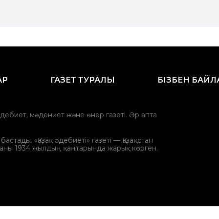
АР
ГАЗЕТ ТУРАЛЫ
БІЗБЕН БАЙ
әдебиет, мәдениет және өнер газеті. Әр апта
стады. «Қазақ әдебиеті» газеті — Қазақстан
аны 1934 жылдың қаңтарында жарық көрген.