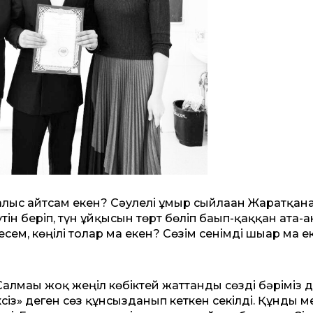
 алғыс айтсам екен? Сәулелі ғұмыр сыйлаған Жаратқанға
үтін беріп, түн ұйқысын төрт бөліп бағып-қаққан ата-
есем, көңілі толар ма екен? Сөзім сенімді шығар ма е
Салмағы жоқ жеңіл көбіктей жаттанды сөзді бәріміз 
із» деген сөз құнсызданып кеткен секілді. Құнды м