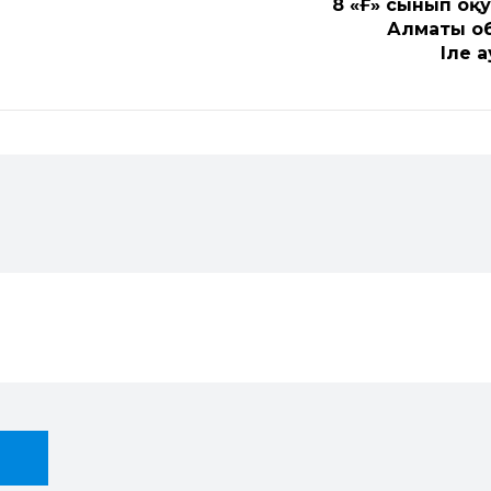
8 «Ғ» сынып о
Алматы о
Іле 