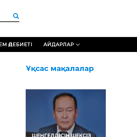
ЛЕМ ӘДЕБИЕТІ
АЙДАРЛАР
Ұқсас мақалалар
ШЕҢГЕЛДІСІН ШЕКСІЗ