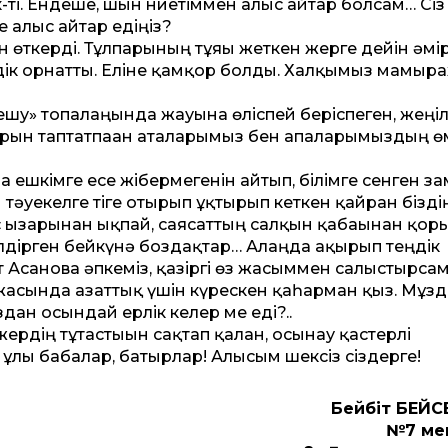
ті. Ендеше, шын ниетіммен алғыс айтар болсам… Сіз
 алғыс айтар едіңіз?
 өткерді. Тұлпарының тұяғы жеткен жерге дейін әмір
лдік орнатты. Еліне қамқор болды. Халқымыз мамыр
 кешу» топалаңында жауына өліспей беріспеген, жеңі
арын таптатпаған аталарымыз бен апаларымыздың өм
 ешкімге есе жібермегенін айтып, білімге сенген з
тәуекелге тіге отырып ұқтырып кеткен қайран бізді
зғарынан ықпай, саясаттың салқын қабағынан қор
білдірген бейкүнә боздақтар… Алаңда ақырып теңдік
ат Асанова әпкеміз, қазіргі өз жасыммен салыстырсам
16 жасында азаттық үшін күрескен қаһарман қыз. Мұз
дан осындай ерлік келер ме еді?..
ердің тұтастығын сақтап қалған, осынау қастерлі
 ұлы бабалар, батырлар! Алғысым шексіз сіздерге!
Бейбіт БЕЙС
№7 мек