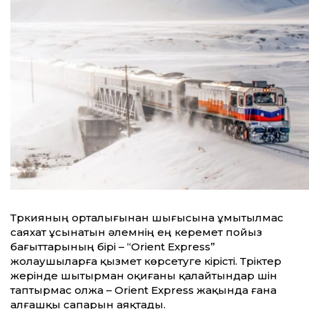
Түркияның орталығынан шығысына ұмытылмас
саяхат ұсынатын әлемнің ең керемет пойыз
бағыттарының бірі – “Orient Express”
жолаушыларға қызмет көрсетуге кірісті. Түріктер
жерінде шытырман оқиғаны қалайтындар үшін
таптырмас олжа – Orient Express жақында ғана
алғашқы сапарын аяқтады.