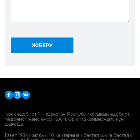
"Қазақ әдебиеті" — Қазақстан Республикасының әдебиет,
мәдениет және өнер газеті. Әр апта сайын, жұма күні
шығады.
Газет 1934 жылдың 10 қаңтарынан бастап шыға бастады.