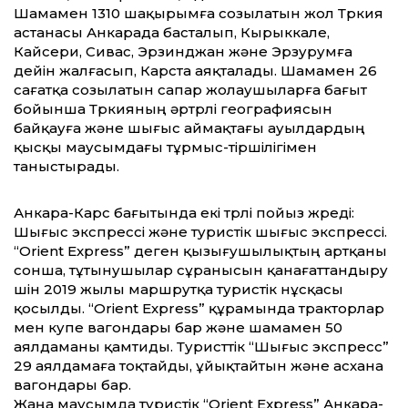
Шамамен 1310 шақырымға созылатын жол Түркия
астанасы Анкарада басталып, Кырыккале,
Кайсери, Сивас, Эрзинджан және Эрзурумға
дейін жалғасып, Карста аяқталады. Шамамен 26
сағатқа созылатын сапар жолаушыларға бағыт
бойынша Түркияның әртүрлі географиясын
байқауға және шығыс аймақтағы ауылдардың
қысқы маусымдағы тұрмыс-тіршілігімен
таныстырады.
Анкара-Карс бағытында екі түрлі пойыз жүреді:
Шығыс экспрессі және туристік шығыс экспрессі.
“Orient Express” деген қызығушылықтың артқаны
сонша, тұтынушылар сұранысын қанағаттандыру
үшін 2019 жылы маршрутқа туристік нұсқасы
қосылды. “Orient Express” құрамында тракторлар
мен купе вагондары бар және шамамен 50
аялдаманы қамтиды. Туристтік “Шығыс экспресс”
29 аялдамаға тоқтайды, ұйықтайтын және асхана
вагондары бар.
Жаңа маусымда туристік “Orient Express” Анкара-