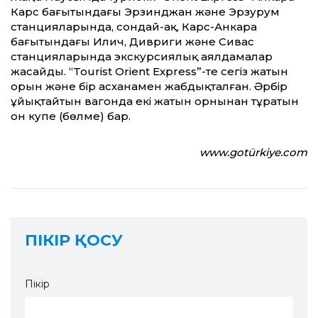
Карс бағытындағы Эрзинджан және Эрзурум
станцияларында, сондай-ақ, Карс-Анкара
бағытындағы Илич, Дивриги және Сивас
станцияларында экскурсиялық аялдамалар
жасайды. “Tourist Orient Express”-те сегіз жатын
орын және бір асханамен жабдықталған. Әрбір
ұйықтайтын вагонда екі жатын орнынан тұратын
он купе (бөлме) бар.
www.gotürkiye.com
ПІКІР ҚОСУ
Пікір