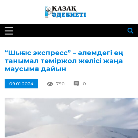
“Шығыс экспресс” – әлемдегі ең
танымал теміржол желісі жаңа
маусымға дайын
09.01.2024
790
0