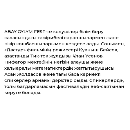
​ABAY GYLYM FEST-те келушілер білім беру
саласындағы тәжірибелі сарапшылармен және
пікір көшбасшыларымен кездесе алды. Сонымен,
«Дәстүр» фильмінің режиссері Қуаныш Бейсек,
қазақстандық Тик-ток жұлдызы Ұлан Үсенов,
Пифагор мектебінің негізін қалаушы және
халықаралық математиктердің жаттықтырушысы
Асан Жолдасов және тағы басқа көрнекті
спикерлер арнайы дәрістер оқыды. Спикерлердің
толық бағдарламасын фестивальдің веб-сайтынан
көруге болады.