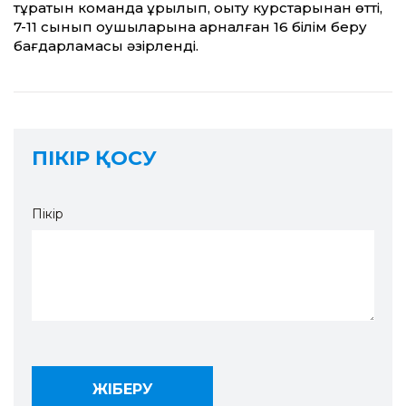
тұратын команда құрылып, оқыту курстарынан өтті,
7-11 сынып оқушыларына арналған 16 білім беру
бағдарламасы әзірленді.
ПІКІР ҚОСУ
Пікір