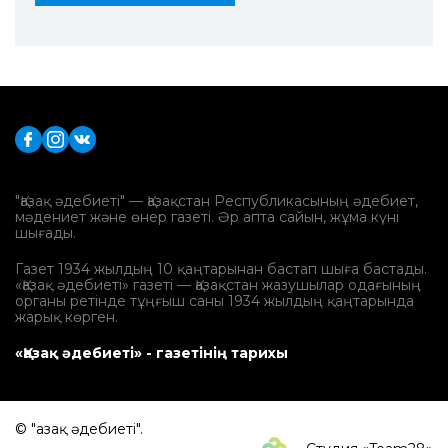
"Қазақ әдебиеті" — Қазақстан Республикасының әдебиет,
мәдениет және өнер газеті. Әр апта сайын, жұма күні
шығады.
Газет 1934 жылдың 10 қаңтарынан бастап шыға бастады.
«Қазақ әдебиеті» газеті — Қазақстан жазушылар одағының
органы ретінде тұңғыш саны 1934 жылдың қаңтарында
жарық көрген.
«Қазақ әдебиеті» - газетінің тарихы
© "Қазақ әдебиеті".