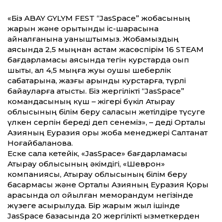
​«Біз ABAY GYLYM FEST “JasSpace” жобасының
жарқын және қорытынды іс-шарасына
айналғанына қуаныштымыз. Жобамыздың
аясында 2,5 мыңнан астам жасөспірім 16 STEAM
бағдарламасы аясында тегін курстарда оқып
шықты, ал 4,5 мыңға жуық оқушы шеберлік
сабақтарына, жазғы қарқынды курстарға, түрлі
байқауларға қатысты. Біз жергілікті “JasSpace”
командасының күш – жігері бүкіл Атырау
облысының білім беру саласын жетілдіре түсуге
үлкен серпін береді деп сенеміз», – деді Орталық
Азияның Еуразия қоры жоба менеджері Салтанат
Ноғайбаланова.
​Еске сала кетейік, «JasSpace» бағдарламасы
Атырау облысының әкімдігі, «Шеврон»
компаниясы, Атырау облысының білім беру
басқармасы және Орталық Азияның Еуразия Қоры
арасында қол қойылған меморандум негізінде
жүзеге асырылуда. Бір жарым жыл ішінде
JasSpace базасында 20 жергілікті қызметкерден