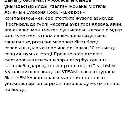
дамыту бастамасы» жобасы аясында
ұйымдастырылды. Аталған жобаны Орталық
Азияның Еуразия Қоры «Шеврон»
компаниясымен серіктестікте жүзеге асыруда.
​Фестивальде түрлі мақсатты аудиторияларға, яғни,
ата-аналар мен мектеп оқушылары, жасөспірімдер
мен түлектер, SТЕАМ саласына қызығушылық
танытып жүрген тәлімгерлер білім беру
саласының мамандарына арналған 10 танымдық
секция жұмыс істеді. Ерекше атап өтерлігі,
фестивальға қатысушылар «Integrity» қорының
кәсіптік бағдарлау тестілерінен өтіп, «ITeachMe»
ҚҚ-нан «Инклюзиядағы STEAM» саласы туралы
біліп, YEMAA көпсалалы мәдениет орталығы
ұйымдастырған көрмені тамашалау мүмкіндігіне
ие болды.