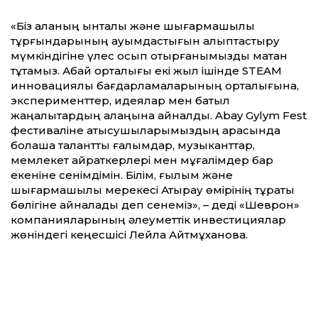
​«Біз қаланың ынталы және шығармашылық
тұрғындарының қауымдастығын қалыптастыру
мүмкіндігіне үлес қосып отырғанымызды мақтан
тұтамыз. Абай орталығы екі жыл ішінде STEAM
инновациялық бағдарламаларының орталығына,
эксперименттер, идеялар мен батыл
жаңалықтардың алаңына айналды. Abay Gylym Fest
фестиваліне қатысушыларымыздың арасында
болашақ талантты ғалымдар, музыканттар,
мемлекет қайраткерлері мен мұғалімдер бар
екеніне сенімдімін. Білім, ғылым және
шығармашылық мерекесі Атырау өмірінің тұрақты
бөлігіне айналады деп сенеміз», – деді «Шеврон»
компанияларының әлеуметтік инвестициялар
жөніндегі кеңесшісі Лейла Айтмұханова.