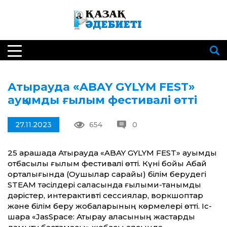
Атырауда «ABAY GYLYM FEST»
ауқымды ғылым фестивалі өтті
27.11.2023
654
0
25 қарашада Атырауда «ABAY GYLYM FEST» ауқымды
отбасылық ғылым фестивалі өтті. Күні бойы Абай
орталығында (Оқушылар сарайы) білім берудегі
STEAM тәсілдері саласында ғылыми-танымдық
дәрістер, интерактивті сессиялар, воркшоптар
және білім беру жобаларының көрмелері өтті. Іс-
шара «JasSpace: Атырау қаласының жастарды