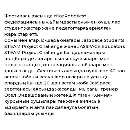
​Фестиваль аясында «KazRobotics»
федерациясының ұйымдастыруымен оқушылар,
студент жастар және педагогтарға арналған
жарыстар өтті.
​Сонымен қатар, іс-шара қонақтары JasSpace Students
STEAM Project Challenge және JASSPACE Educators
STEAM Project Challenge бағдарламалары
шеңберінде жоғары сынып оқушылары мен
педагогтардың инновациялық жобаларымен
таныса алды. Фестиваль аясында оқушылар 40-тан
астам жобаны келушілер назарына ұсынды,
олардың ішінде 20-дан астам жоба JasSpace
зертханасы аясында жасалды. Мысалы, тренер
Әсел Ондашованың жетекшілігімен «Химия»
курсының оқушылары тез және зиянсыз
ыдырайтын қайта пайдалануға болатын
бахилдарды ұсынды.