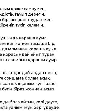
лым көкке самғаумен,
ңдіктің тауып дерегін.
 бір шыққан таудан мен,
біреніп түсіп келемін.
 ұшында қараша ауыл
зім қап кеткен тамаша бір,
нда момақан қараша ауыл.
 қорғасындай ұйып тұрған
тың салмағын қарашы ауыр.
ні жатқандай алдан нәсіп,
е соншама болғам асық.
 сол шыққаным күні кеше,
н бүгін біраз жоннан асып.
е де болмайтын, кәрі деуге,
қта уайым, мұң бәрі үдеуде.