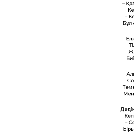
– Қа
Ке
– К
Бұл 
Ел
Ті
Ж
Би
Ал
Со
Төм
Мені
Дедім
Кеп
– С
Ыры