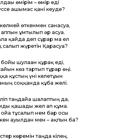
лдағы өмірім – өмір еді
түссе ашымас қані кеуде?
елмей өткенмен санасуға,
 аппын ұмтылып әр асуға.
ла қайда деп сұрар ма ел
 салып жүретін Қарасуға?
 бойы шулаған құрақ еді,
айын көз тартып тұрар өңі.
қа құстың үні келетұғын
ның соққанда құба желі.
ліп таңдайға шалаптың да,
ды қашады жел ап құмға.
 ойға тұсалып нем бар осы
кен ауылдан мен – ақпын ба?
түстер көремін таңда кілең,