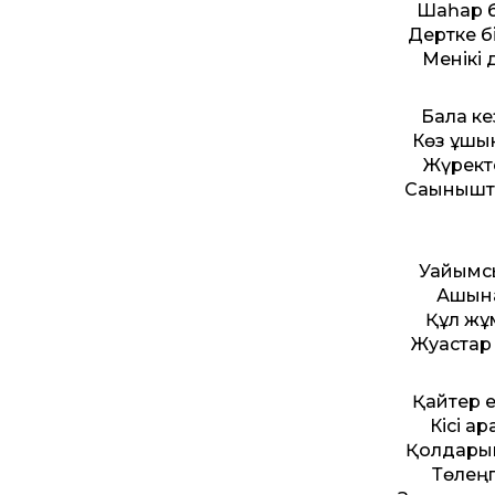
Шаһар б
Дертке б
Менікі 
Бала ке
Көз ұшы
Жүректе
Сағынышт
Уайымсы
Ашынас
Құл жұм
Жуастар
Қайтер е
Кісі ар
Қолдарын
Төлеңг