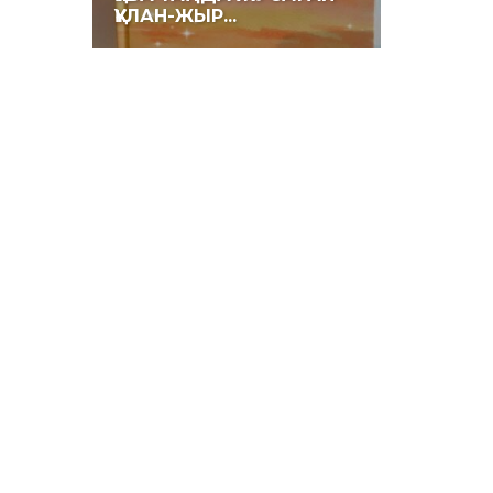
ҚҰЛАН-ЖЫР...