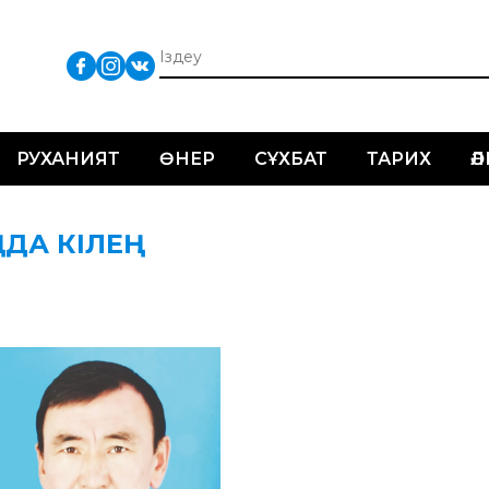
РУХАНИЯТ
ӨНЕР
СҰХБАТ
ТАРИХ
Ә
АҢДА КІЛЕҢ