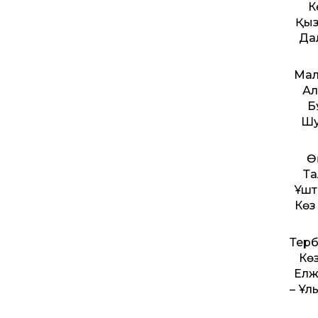
К
Қыз
Да
Мал
Ал
Б
Шу
Ө
Та
Ұшт
Көз
Терб
Көз
Елж
– Ұл