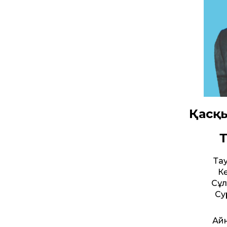
Қасқ
Т
Та
К
Сұл
Су
Айн