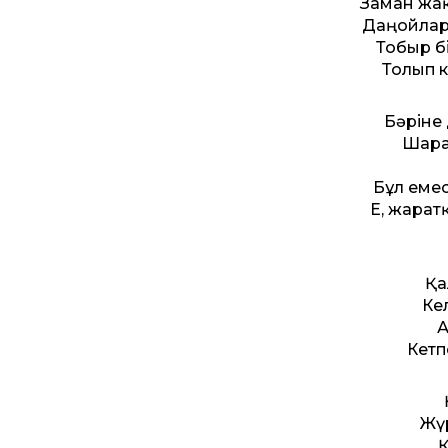
Заман жақ
Даңғойлар
Тобыр бі
Толып к
Бәріне
Шара
Бұл емес
Е, жарат
Қа
Кел
А
Кетп
Жүр
Қ