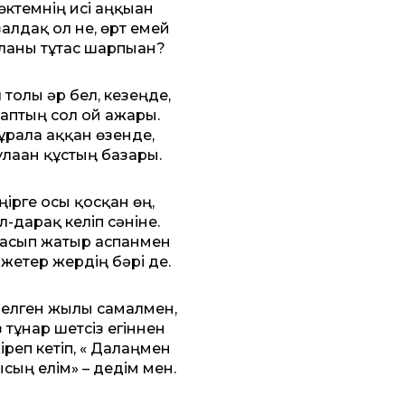
өктемнің исі аңқыған
ғалдақ ол не, өрт емей
ланы тұтас шарпыған?
 толы әр бел, кезеңде,
аптың сол ғой ажары.
ұрала аққан өзенде,
лаған құстың базары.
ңірге осы қосқан өң,
л-дарақ келіп сәніне.
асып жатыр аспанмен
 жетер жердің бәрі де.
елген жылы самалмен,
 тұнар шетсіз егіннен
іреп кетіп, « Далаңмен
ысың елім» – дедім мен.