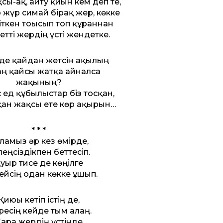
сы-ақ, айту қиын кем деп те,
 жүр симай бірақ жер, көкке
ткен тоғысып топ құрғаннан
ет­ті жердің үсті жендетке.
 де қайдан жетсін ақылың
ң қайсы жатқа айналса
жақының?
 ед құбылыстар біз тосқан,
қан жақсы ете көр ақырын…
* * *
ламыз әр кез өмірде,
еңсіздікпен бет­тесіп.
уыр тисе де көңілге
ейсің одан көкке ұшып.
Қиюы кетіп істің де,
есің кейде тым алаң.
ара жердің үстінде