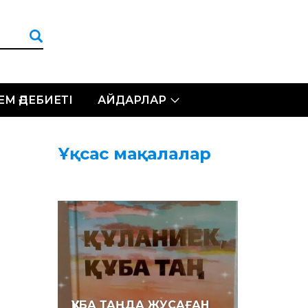
ЛЕМ ӘДЕБИЕТІ
АЙДАРЛАР
Ұқсас мақалалар
ҚҰБА ТАҢДА ЖУСАҒАН