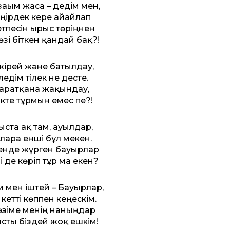
зағым жаса – дедім мен,
ңірдек кере айғайлап
етпесін ырыс төріңнен
өзі біткен қандай бақ?!
жірей және батылдау,
ледім тілек не десте.
аратқанға жақындау,
ікте тұрмын емес пе?!
ыста ақ там, ауылдар,
ларға енші бұл мекен.
енде жүрген бауырлар
 де көріп тұр ма екен?
 мен іштей – Бауырлар,
 кет­ті көппен кеңескім.
өзіме менің наныңдар
сты біздей жоқ ешкім!