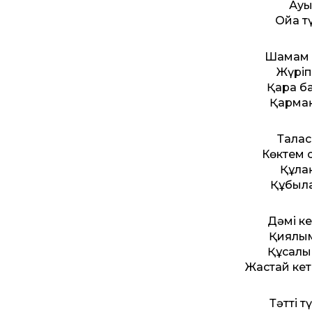
Ауы
Ойға 
Шамам к
Жүріп
Қара ба
Қармақ
Талас
Көктем с
Құлақ
Құбыла
Дәмі ке
Қиялым
Құсалы
Жастай кет
Тәт­ті 