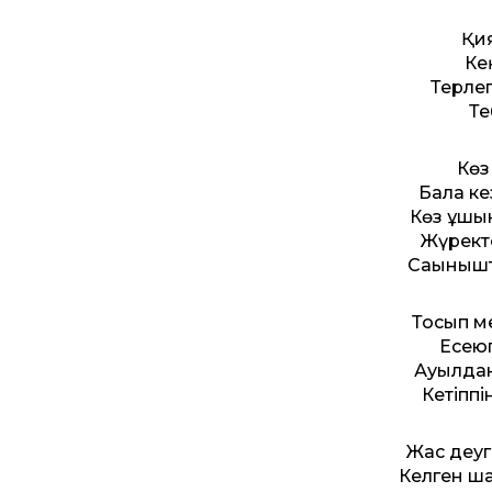
Қия
Ке
Терлеп
Те
Көз
Бала ке
Көз ұшы
Жүректе
Сағыныш
Тосып ме
Есеюг
Ауылдан
Кетіппі
Жас деуг
Келген ша