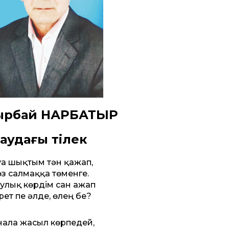
ырбай НАРБАТЫР
аудағы тілек
уға шықтым тән қажап,
өз салмаққа төменге.
улық көрдім сан ғажап
рет пе әлде, өлең бе?
ала жасыл көрпедей,