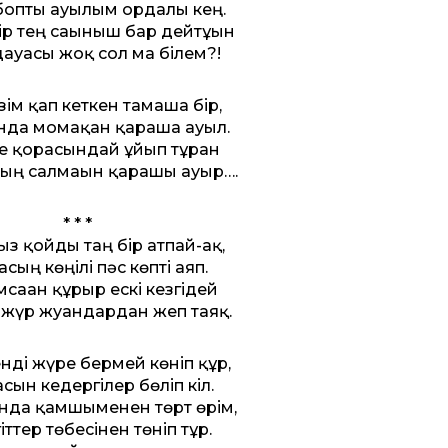
опты ауылым ордалы кең.
ір тең сағыныш бар дейтұғын
дауасы жоқ сол ма білем?!
зім қап кеткен тамаша бір,
нда момақан қараша ауыл.
 қорғасындай ұйып тұрған
ың салмағын қарашы ауыр….
* * *
з қойды таң бір атпай-ақ,
ың көңілі пәс көпті аяп.
саған құрғыр ескі кезгідей
 жүр жуандардан жеп таяқ.
нді жүре бермей көніп құр,
асын кедергілер бөліп кіл.
да қамшыменен төрт өрім,
іт­тер төбесінен төніп тұр.