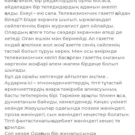
байқағаным, бір редактордың орны босаса,
айдаладан бір теледидардың адамын әкеліп
қояды. Екеуі – екі сала. Телевизиончик газетті қайдан
біледі?! Бізде экранға шығып, ыржалаңдап
сөйлегеннің бәрін журналист деп ойлайды.
Олардың қатеге толы сөздері экраннан өтеді де
кетеді. Оған ешкім мән бермейді. Ал газетте
ондай қателікке жол жоқ. Газетте сенің сөйлемің
тастай болып тұруы керек. Мен осы өмірімде
телевизиончик келіп басқарған газеттің оңғанын
көргенім жоқ. Бәрі әлем-жәлем бірдеңе болып
шығады.
Бұл да орайы келгенде айтылған әңгіме…
Аударма ісі – этномәдениеттердің, тіпті тұтастай
өркениеттердің өзара тәжірибе алмасуының
басты тетіктерінің бірі. Тәржіме арқылы тілмен қоса,
дүниетаным байиды, кемелденеді. Кеңес үкіметі
кезінде Жазушылар одағында поэзия жөніндегі,
проза жөніндегі, сын жөніндегі кеңестер болатын.
Тіпті фантастикалық әдебиет жөніндегі кеңес те
құрылды.
Сол кезде Одақтың бір жиналысында