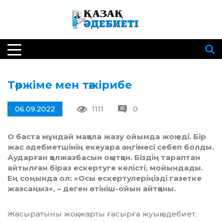
Тәржіме мен тәжірибе
06.09.2022
1111
0
О баста мұндай мақала жазу ойымда жоқ еді. Бір
жас әдебиетшінің екеуара әңгімесі себеп болды.
Аударған қолжазбасын оқытқан. Біздің тараптан
айтылған біраз ескертуге келісті, мойындады.
Ең соңында ол: «Осы ескертулеріңізді газетке
жазсаңыз», – деген өтініш-ойын айтқаны.
Жасыратыны жоқ, жарты ғасырға жуық әдебиет,