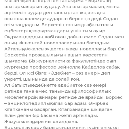
Маған бірінші берілген тапсырма – Борхестің
шығармаларын аудару. Ана шығармасын, мына
әңгімесін аудар деп тапсырған жоқ, тек қана
осынша көлемде аударып берсеңіз деді. Содан
өзім таңдадым. Борхестің танымдық бағыттағы
еңбектері қазақ оқырмандары үшін тым ауыр.
Оқырмандардың көбі оған дайын емес. Содан мен
оның кішкентай новеллаларынан бастадым.
Айталық, «Ажалсыз» деген жақсы новелласы бар. Ол
Борхестің прозашылығын ашып көрсететін
шығарма. Біз журналистика факультетінде оқып
жүргенде профессор Зейнолла Қабдолов сабақ
берді. Ол кісі бізге: «Әдебиет – сөз өнері» деп
үйретті. Шынында да солай ғой.
Ал батыстық әдебиетте әдебиетке сөз өнері
ретінде ғана емес, танымдық, философиялық
мәселелердің қайнары ретінде де қарайды. Борхес
– энциклопедиялық білімі бар адам. Өмірбақи
кітапхананы басқарған. Кітапханадан шықпаған.
Білім деген бір басына жетіп артылады.
Жазушылық дарыны өз алдына.
Борхесті аудару барысында менің түсінгенім, ол