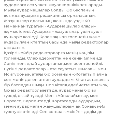
аудармаға аса үлкен жауапкершілікпен қарады.
Мықты аудармашылар болды. Әр баспаның
қасында аударма редакциясы орналасатын.
Жазушылар одағының жанында үздік 40
маманнан тұратын «Аудармашылар алқасы»
жұмыс істеді. Аударма – жазушылар үшін әуелі
күнкөріс көзі еді. Қаламақы көп төленетін және
аударылған кітаптың басында мықты редакторлар
отыратын.
Қазіргі кейбір редакторларға менің көңілім
толмайды. Олар әдебиеттің не екенін білмейді.
Сенің нені, қалай аударғаныңмен есептеспейді.
Бүгінгі редакторлар – өте сауатсыз. Мысалы, мен
Исигуроның атақты бір романын «Жоғалтып алма
сен мені» деген атпен аудардым. Кітап астаналық
бір баспадан шықты. Сол кітапқа әдебиетте аты жоқ
бір қыз редакторлық етті де, аударманы бір ай
түзеді, екі ай түзеді. Мен: «Айналайын-ау, мен
Борхесті, Карпентерді, Кортасарды аудардым,
менің аудармаған жазушыларым аз. Соның көбі
түзетусіз өтіп еді. Сен сонша кімсің?» – дедім де