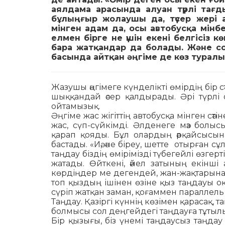
аялдама арасында алуан түрлі тағд
бұлыңғыр жолаушы да, түсер жері а
мінген адам да, осы автобусқа мін
елмен бірге не үшін екені белгісіз 
бара жатқандар да болады. Және со
басында айтқан әңгіме де көз туралы
Жазушы әңгімеге күнделікті өмірдің бір с
шыққандай әсер қал­ды­рады. Әрі түрл
ойтамызық.
Әңгіме жас жігіттің автобусқа мінген сәт
жас, сүп-сүйкімді. Әл­денеге мәз болыс
қарап қояды. Бұл олардың әрқайсысына 
бастады. «Иә, әне біреу, шетте отыр­ған сұ
таңдау біздің өмі­рі­мізді түбегейлі өзгерті
жатады. Өйткені, әйел затының екінші ат
көрдіңдер ме дегендей, жан-жақтарына қа
топ қыздың ішінен өзіне қыз таңдауы оқ
сүріп жатқан заман, қоғаммен параллель
Таңдау. Қазіргі күннің көзімен қарасақ, т
болмысы сол деңгейдегі таңдауға тұтыл
Бір қызығы, біз үнемі таңдаусыз таңдау