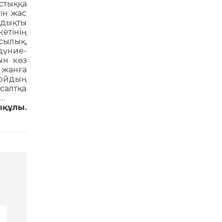
стыққа
ін жас
­дық­ты
етінің
сылық,
дүние­
ын көз
 жанға
н ойдың
салтқа
з…
ықұлы.