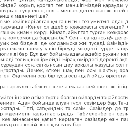
есіндей қорып, қорғап, төл меншігіміздей қарауды 
 отырған сұлу екен, сол – менікі» деген жас жігіт­тей
еншік мәдениеті ше?..
ңгіме кейіпкері алғашқы ғашығын тез ұмы­тып, одан 
тырғанда «Кенет ол әлдебір көзқарасты сезгендей 
ғашқы қызын көрді. Кінәлап, айыптап тұрған көзқара
зің комсомолда барсың ба? Сен – сатқынсың!» деге
қ сөз бізде әлі де қолданысқа жиі түседі. Өзімізді
рыстығын таныту үшін біреуді міндетті түрде сатқы
ия әлі бар. Бұл әдет бойымыздағы әлдебір рухани кем
рді толық көшірмейді. Бірақ өмірдегі деректі ақп
 сұраудан соң, сатқынсың деу арқылы жазушы сол т
ңғартады. Демек, өткен шақ пен осы шақтың ар
­ген. Әңгіменің осы бір тұсы осындай ойды өрістетуг
рас арқылы табысып кете алмаған кейіпкер жігіттің 
үйгенін және әңгіме түрткі болған ойларды тоқайласт
 мәдениеті. Адам бойында алуан түрлі сезімдер бар. Таң
атады. Тіпті, сатқындық та сезім. Сезімдер де тә
р мәдениетін қалыптастырады. Тәрбиеленбеген сезі
ң көз айнасынан қалып көрмеген сезімдер өзін паш
ның өзін көзі әйгілеп қоятыны бар.