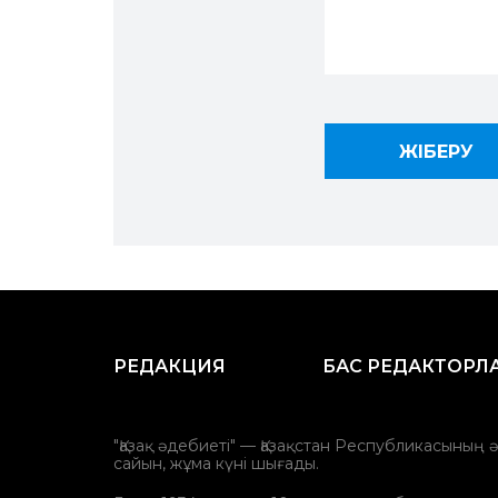
РЕДАКЦИЯ
БАС РЕДАКТОРЛ
"Қазақ әдебиеті" — Қазақстан Республикасының 
сайын, жұма күні шығады.