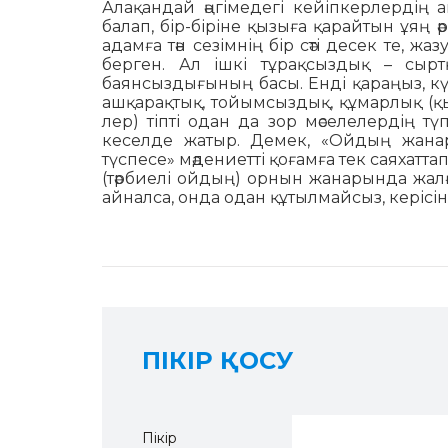
Алақандай әңгімедегі кейіпкерлердің а
балап, бір-біріне қызыға қарайтын ұяң 
адамға тән сезімнің бір сәті десек те, ж
берген. Ал ішкі тұрақсыздық – сырт­
баянсыздығының басы. Енді қараңыз, күн
ашқарақтық, тойым­сыздық, құмарлық (қ
лер) тіпті одан да зор мәселелердің тү
кеселде жатыр. Демек, «Ойдың жана
түспесе» мәд­е­ниетті қоғамға тек саяхат
(тәрбиелі ойдың) орнын жанарында жалғ
айналса, онда одан құтылмайсыз, керісінш
ПІКІР ҚОСУ
Пікір