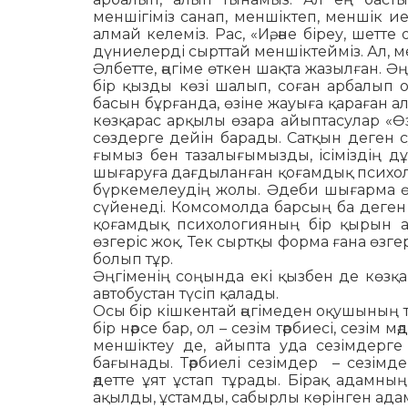
меншігіміз санап, меншіктеп, меншік и
алмай келеміз. Рас, «Иә, әне біреу, шетте
дүниелерді сырттай мен­шік­тейміз. Ал, м
Әлбетте, әңгіме өткен шақта жазылған. Ә
бір қызды көзі шалып, соған арбалып о
басын бұрғанда, өзіне жауыға қараған ал
көзқарас арқылы өзара айыптасулар «Ө
сөздерге дейін барады. Сатқын деген суы
ғымыз бен тазалығымызды, ісіміздің дұ
шығаруға дағдыланған қо­ғамдық психолог
бүркемелеудің жолы. Әдеби шығарма өмі
сүйенеді. Комсомолда барсың ба деген
қоғамдық психологияның бір қырын а
өзгеріс жоқ. Тек сыртқы форма ғана өзгер
болып тұр.
Әңгіменің соңында екі қызбен де көзқа­
автобустан түсіп қалады.
Осы бір кішкентай әңгімеден оқушының т
бір нәрсе бар, ол – сезім тәрбиесі, сезім
меншіктеу де, айыпта уда сезімдерге ж
бағынады. Тәрбиелі сезімдер – сезімде
әдетте ұят ұстап тұрады. Бірақ адамны
ақылды, ұстамды, сабырлы көрінген адам­