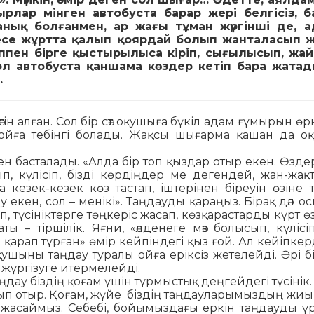
ырлар мінген автобуста барар жері белгісіз, 
нық болғанмен, ар жағы тұман жүргінші де, 
бесе жұртта қалып қоярдай болып жанталасып 
көппен бірге қыстырылыса кіріп, сығылысып, жай
л автобуста қаншама көздер кетіп бара жатад
.
әтін алған. Сол бір сәт оқушыға бүкіл адам ғұмырын ө
і ойға тебінгі болады. Жақсы шығарма қашан да о
і­нен басталады. «Алда бір топ қыздар отыр екен. Өзде
ып, күлісіп, бізді көрдің­дер ме дегендей, жан-жақ
кезек-ке­зек көз тастап, іштерінен біреуін өзіне 
лу екен, сол – менікі». Таңдау­ды қа­ра­ң­ыз. Бірақ дәл 
п, түсінік­терге төң­­керіс жасап, көзқарастарды күрт өз­
ы – тіршілік. Яғни, «әлденеге мәз болысып, күлісіп
рап тұрған» өмір кей­пін­дегі қыз ғой. Ал кейіпкер
ушыны таңдау туралы ойға еріксіз жетелейді. Әрі бі
 жүргізуге итермелейді.
аңдау біздің қоғам үшін тұрмыстық дең­гей­дегі түсінік
ып отыр. Қоғам, жүйе біздің таңдауларымыздың жиы
 жасаймыз. Се­бе­бі, бойымыздағы еркін таңдауды үр