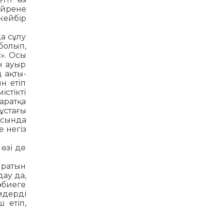
үйрене
 кейбір
да сұлу
болып,
с». Осы
н ауыр
ң ақты­
н етіп
істікті
аратқа
ұстағы
асында
е негіз
өзі де
ыратын
дау да,
рбиеге
мдерді
 етіп,