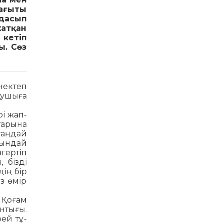
бағыты
адасып
жатқан
 кетіп
ы. Сөз
рнектеп
қушыға
рі жап-
тарына
таңдай
осындай
гер­тіп
, бізді
дің бір
з өмір
. Қоғам
нтығы.
ей тұ­