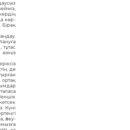
даусыз
ейміз,
кердің
а көр­
. Бірақ
таңдау.
лануға
 тұтас
өзіңіз
ріксіз
тің де
тырған
, ортақ
ғымдар
таласа
Меншік
 кетсек
з. Күні
ертеңгі
, әлеу­
­мызға
тті өз