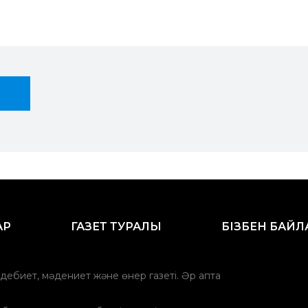
АР
ГАЗЕТ ТУРАЛЫ
БІЗБЕН БАЙ
әдебиет, мәдениет және өнер газеті. Әр апта