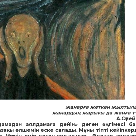
жанарға жеткен жылтыл
жанардың жарығы да жанға тү
А.Сүле
мадан аялдамаға дейін» деген әңгімесі бар
азақы өлшемін еске салады. Мұны тіпті кейіпкерд
». Мүмкін, өмір деген сол шығар… Әдетте, аялда