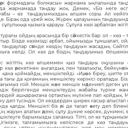
 әрі формадағы болмасын жарнама ықпалында таң
зда жарнамада таңдау жоқ. Демек, «Біз неге өс­п
абы – өз таңдауымыздың өл­шем соры. Ал кейіп
де. Бірақ ода үрей жоқ. Жүрек қалауының таңдауынд
 сұлулыққа қызыға қарауы. Сұлуға көзі ар­балған жігіт
 туралы ойдың арасында бір сәйкестік бар: ол – көз – 
отыр. Бізде көзімізді арбап, ойымызды тұмшалап, ой
ңдаулар сәтінде көздің таңдауын жа­са­дық. Сөйтіп,
шыға келді. Ол көз де біздің таңдауымыз. Өлшемін 
ас жігіттің көз өлшеммен қыз таңдауы оқу­шы­ны е
көз әрекетінен аң­ғалдық пен таза­лықты, бейкүнәлік
қана қоймайды, меншіктейді. «Иә, әне біреу, шетте о
ңа тағы да қоғамның меншіктеу көрінісі оралады. Біз
ағымыз ғой. Меншік және мен­шік мәдениеті деген ұ
індік берілгенде меншіктеудің жабайы түріне жан
рер­дей ашқарақтана ортақтың мүлкіне лап қойдық. 
ығу деп түсіндік. Ол кездерден ширек ғасыр алыс­тап
да қалды. Меншікті біз әлі де талап әкету деп білемі
ің жауын алатын әдемі, сұлу дүние көрсек, дүниені, 
шіктеуге барымызды саламыз. Тіпті, ол өз тұрқымызға
­ді­гімізге, талғамымызға келіспесе де көз таңдауы
, яғни ұлттық құндылық­тар­ды, жер мен мемлеке