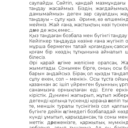
саулайды. Сөйтіп, қандай мазмұндағы
таңдау жасаймыз. Біздің жағ­дайы­мы
дамымаймыз» деген зар сауалдың жау
таңдауы – сұлу қыз. Әрине, өз өлшемін
мей­міз. Жай ғана, жастықтың көзі түскен
дәме де жоқ емес…
Қыз таңдаған бозбала мен бүгінгі таң­дау
Кейіпкер таңдауда көзіне ғана жүгініп 
мұрша бермеген талай қоғамдық-саяси та
қоғам бір көздің тұт­қы­нына айналып 
білесіз.
Әрі қарай әңгіме желісіне оралсақ. Ж
жымитады. Сонымен бірге, оның осы бір 
барын аңдайсыз. Бірақ ол қызды таңдап 
сұлу екен, сол – менікі». Осы тұста ойы
қазаннан ас ішіп үйренген буынның ұрп
санамызға орнық­паған еді. Елге ерк
кірістік. Дүниені жапырып, жұтып жібе
дегенді қолыңа түскенді қораңа әкеліп т
те, меншік туралы түсінігіміз сол қалпын
бүгінге дейін әңгімедегі бозбаладай көзд
күнді ұмытып, қа­рыз­дансақ та соны мен
меттік дәре­жемізге, қаржылық мүм­кін­
арбалып, алып тынамыз. Ал ең бас­ты