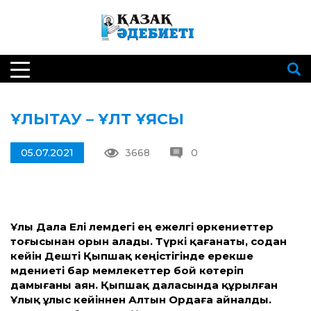
ҰЛЫТАУ – ҰЛТ ҰЯСЫ
05.07.2021
3668
0
Ұлы Дала Елі әлемдегі ең ежелгі өркениеттер
тоғысынан орын алады. Түркі қағанаты, содан
кейін Дешті Қыпшақ кеңістігінде ерекше
мәдениеті бар мемлекеттер бой көтеріп
дамығаны аян. Қыпшақ даласында құрылған
Ұлық ұлыс кейіннен Алтын Ордаға айналды.