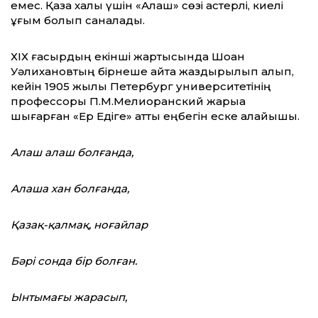
емес. Қазақ халқы үшін «Алаш» сөзі қастерлі, киелі
ұғым болып саналады.
ХІХ ғасырдың екінші жартысында Шоқан
Уәлихановтың бірнеше қайта жаздырылып алып,
кейін 1905 жылы Петербург университетінің
профессоры П.М.Мелиоранский жарыққа
шығарған «Ер Едіге» атты еңбегін еске алайықшы.
Алаш алаш болғанда,
Алаша хан болғанда,
Қазақ-қалмақ, ноғайлар
Бәрі сонда бір болған.
Ынтымағы жарасып,