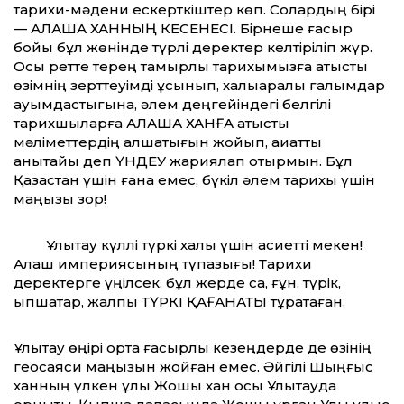
тарихи-мәдени ескерткіштер көп. Солардың бірі
— АЛАША ХАННЫҢ КЕСЕНЕСІ. Бірнеше ғасыр
бойы бұл жөнінде түрлі деректер келтіріліп жүр.
Осы ретте терең тамырлы тарихымызға қатысты
өзімнің зерттеуімді ұсынып, халықаралық ғалымдар
қауымдастығына, әлем деңгейіндегі белгілі
тарихшыларға АЛАША ХАНҒА қатысты
мәліметтердің алшақтығын жойып, ақиқатты
анықтайық деп ҮНДЕУ жариялап отырмын. Бұл
Қазақстан үшін ғана емес, бүкіл әлем тарихы үшін
маңызы зор!
Ұлытау күллі түркі халқы үшін қасиетті мекен!
Алаш империясының түпқазығы! Тарихи
деректерге үңілсек, бұл жерде сақ, ғұн, түрік,
қыпшақтар, жалпы ТҮРКІ ҚАҒАНАТЫ тұрақтаған.
Ұлытау өңірі орта ғасырлық кезеңдерде де өзінің
геосаяси маңызын жойған емес. Әйгілі Шыңғыс
ханның үлкен ұлы Жошы хан осы Ұлытауда