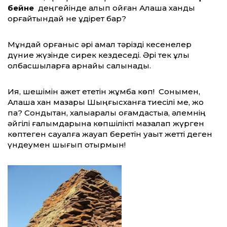
бейне
деңгейінде қалып қойған Алаша ханды
қорғайтындай не құдірет бар?
Мұндай қорғаныс әрі қамал тәрізді кесенелер
дүние жүзінде сирек кездеседі. Әрі тек ұлы
қолбасшыларға арнайы салынады.
Ия, шешімін қажет ететін жұмбақ көп! Сонымен,
Алаша хан мазары Шыңғысханға тиесілі ме, жоқ
па? Сондықтан, халықаралық қоғамдастыққа, әлемнің
әйгілі ғалымдарына көпшілікті мазалап жүрген
көптеген сауалға жауап беретін уақыт жетті деген
үндеумен шығып отырмын!