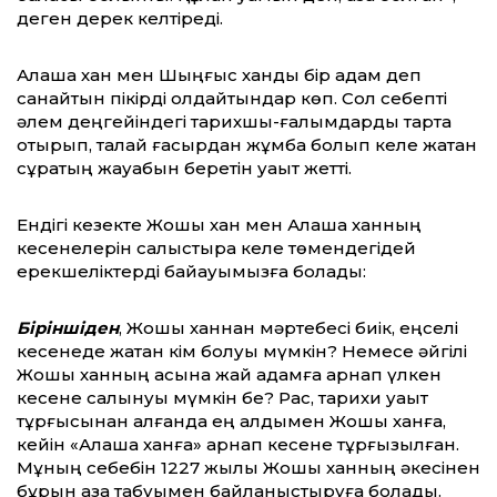
деген дерек келтіреді.
Алаша хан мен Шыңғыс ханды бір адам деп
санайтын пікірді қолдайтындар көп. Сол себепті
әлем деңгейіндегі тарихшы-ғалымдарды тарта
отырып, талай ғасырдан жұмбақ болып келе жатқан
сұрақтың жауабын беретін уақыт жетті.
Ендігі кезекте Жошы хан мен Алаша ханның
кесенелерін салыстыра келе төмендегідей
ерекшеліктерді байқауымызға болады:
Біріншіден
, Жошы ханнан мәртебесі биік, еңселі
кесенеде жатқан кім болуы мүмкін? Немесе әйгілі
Жошы ханның қасына жай адамға арнап үлкен
кесене салынуы мүмкін бе? Рас, тарихи уақыт
тұрғысынан алғанда ең алдымен Жошы ханға,
кейін «Алаша ханға» арнап кесене тұрғызылған.
Мұның себебін 1227 жылы Жошы ханның әкесінен
бұрын қаза табуымен байланыстыруға болады.