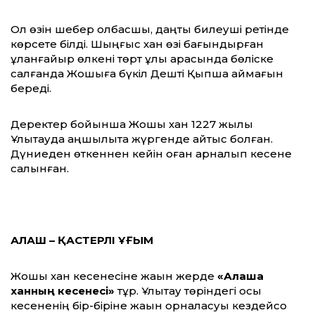
Ол өзін шебер қолбасшы, даңқты билеуші ретінде
көрсете білді. Шыңғыс хан өзі бағындырған
ұланғайыр өлкені төрт ұлы арасында бөліске
салғанда Жошыға бүкіл Дешті Қыпшақ аймағын
береді.
Деректер бойынша Жошы хан 1227 жылы
Ұлытауда аңшылықта жүргенде қайтыс болған.
Дүниеден өткеннен кейін оған арналып кесене
салынған.
АЛАШ – ҚАСТЕРЛІ ҰҒЫМ
Жошы хан кесенесіне жақын жерде
«Алаша
ханның кесенесі»
тұр. Ұлытау төріндегі осы
кесененің бір-біріне жақын орналасуы кездейсоқ