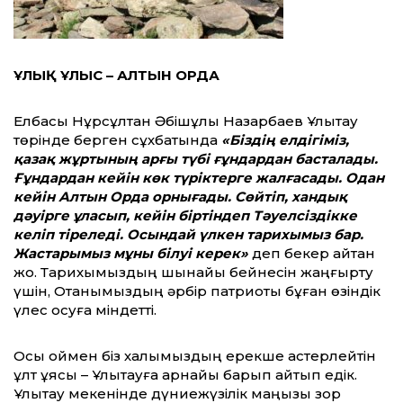
ҰЛЫҚ ҰЛЫС – АЛТЫН ОРДА
Елбасы Нұрсұлтан Әбішұлы Назарбаев Ұлытау
төрінде берген сұхбатында
«Біздің елдігіміз,
қазақ жұртының арғы түбі ғұндардан басталады.
Ғұндардан кейін көк түріктерге жалғасады. Одан
кейін Алтын Орда орнығады. Сөйтіп, хандық
дәуірге ұласып, кейін біртіндеп Тәуелсіздікке
келіп тіреледі. Осындай үлкен тарихымыз бар.
Жастарымыз мұны білуі керек»
деп бекер айтқан
жоқ. Тарихымыздың шынайы бейнесін жаңғырту
үшін, Отанымыздың әрбір патриоты бұған өзіндік
үлес қосуға міндетті.
Осы оймен біз халқымыздың ерекше қастерлейтін
ұлт ұясы – Ұлытауға арнайы барып қайтып едік.
Ұлытау мекенінде дүниежүзілік маңызы зор