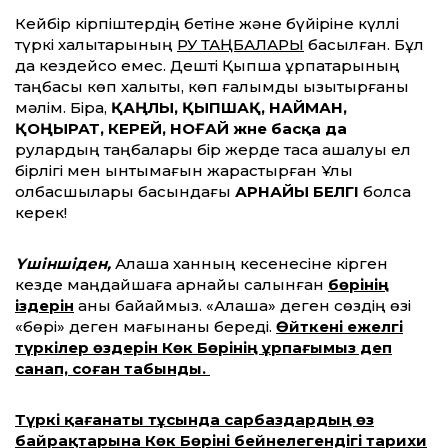
Кейбір кірпіштердің бетіне және бүйіріне күллі
түркі халықтарының
РУ ТАҢБАЛАРЫ
басылған. Бұл
да кездейсоқ емес. Дешті Қыпшақ ұрпақтарының
таңбасы көп халықты, көп ғалымды қызықтырғаны
мәлім. Бірақ,
ҚАҢЛЫ, ҚЫПШАҚ, НАЙМАН,
ҚОҢЫРАТ, КЕРЕЙ, НОҒАЙ және басқа да
рулардың таңбалары бір жерде тасқа қашалуы ел
бірлігі мен ынтымағын жарастырған Ұлы
қолбасшылары басындағы
АРНАЙЫ БЕЛГІ
болса
керек!
Үшіншіден,
Алаша ханның кесенесіне кірген
кезде маңдайшаға арнайы салынған
бөрінің
іздерін
анық байқаймыз. «Алаша» деген сөздің өзі
«бөрі» деген мағынаны береді.
Өйткені ежелгі
түркілер өздерін Көк Бөрінің ұрпағымыз деп
санап, соған табынды.
Түркі қағанаты тұсында сарбаздардың өз
байрақтарына Көк Бөріні бейнелегендігі тарихи