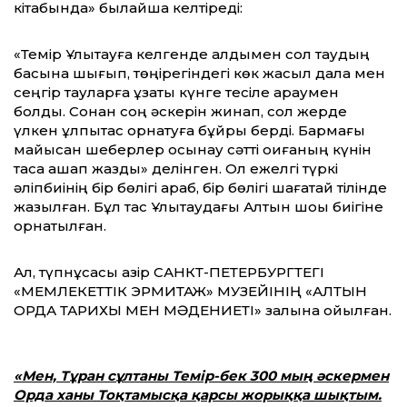
кітабында» былайша келтіреді:
«Темір Ұлытауға келгенде алдымен сол таудың
басына шығып, төңірегіндегі көк жасыл дала мен
сеңгір тауларға ұзақты күнге тесіле қараумен
болды. Сонан соң әскерін жинап, сол жерде
үлкен құлпытас орнатуға бұйрық берді. Бармағы
майысқан шеберлер осынау сәтті оқиғаның күнін
тасқа қашап жазды» делінген. Ол ежелгі түркі
әліпбиінің бір бөлігі араб, бір бөлігі шағатай тілінде
жазылған. Бұл тас Ұлытаудағы Алтын шоқы биігіне
орнатылған.
Ал, түпнұсқасы қазір САНКТ-ПЕТЕРБУРГТЕГІ
«МЕМЛЕКЕТТІК ЭРМИТАЖ» МУЗЕЙІНІҢ «АЛТЫН
ОРДА ТАРИХЫ МЕН МӘДЕНИЕТІ» залына қойылған.
«Мен, Тұран сұлтаны Темір-бек 300 мың әскермен
Орда ханы Тоқтамысқа қарсы жорыққа шықтым.