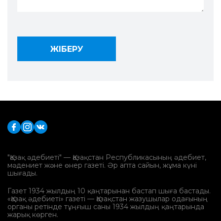
"Қазақ әдебиеті" — Қазақстан Республикасының әдебиет,
мәдениет және өнер газеті. Әр апта сайын, жұма күні
шығады.
Газет 1934 жылдың 10 қаңтарынан бастап шыға бастады.
«Қазақ әдебиеті» газеті — Қазақстан жазушылар одағының
органы ретінде тұңғыш саны 1934 жылдың қаңтарында
жарық көрген.