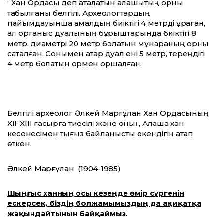
Хан Ордасы деп аталатын қалашықтың орны
табылғаны белгілі. Археологтардың
пайымдауынша қамалдың биіктігі 4 метрді құраған,
ал қорғаныс дуалының бұрыштарында биіктігі 8
метр, диаметрі 20 метр болатын мұнараның орны
сақталған. Сонымен қатар дуал ені 5 метр, тереңдігі
4 метр болатын ормен қоршалған.
Белгілі археолог Әлкей Марғұлан Хан Ордасының
ХІІ-ХІІІ ғасырға тиесілі және оның Алаша хан
кесенесімен тығыз байланысты екендігін атап
өткен.
Әлкей Марғұлан (1904-1985)
Шыңғыс ханның осы кезеңде өмір сүргенін
ескерсек, біздің болжамымыздың да ақиқатқа
жақындайтынын байқаймыз
.