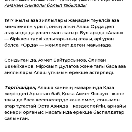
Ананың символы болып табылады
1917 жылы қазақ зиялылары жаңадан тәуелсіз қазақ
мемлекетін құрып, оның атын Алаш Орда деп
атауында да үлкен мән жатыр. Бұл арада «Алаш»
— біріккен түркі халықтарының атауы, әрі ұран
болса, «Орда» — мемлекет деген мағынада.
Сондықтан да, Ахмет Байтұрсынов, Әлихан
Бөкейханов, Міржақып Дулатов және тағы басқа қазақ
зиялылары Алаш ұғымын ерекше қастерледі.
Төртіншіден,
Алаша ханның мазарында Қазақ
жеріндегі Арыстан баб, Қожа Ахмет Яссауи
және
тағы да басқа кесенелерде ғана емес, сонымен
қатар тұтастай Орта Азияда кездеспейтін, арнайы
әскери қорғаныс мақсатында ерекше баспалдақтар
салынған.