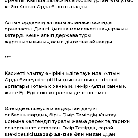
орнықты. Қыпшақ даласында Жошы құрған Ұлық ұлыс
кейін Алтын Орда болып аталды.
Алтын орданың алғашқы астанасы осында
орналасты. Дешті Қыпшақ мемлекеті шаңырағын
көтерді. Кейін алып держава түркі
жұртшылығының асыл діңгегіне айналды.
***
Қасиетті Ұлытау өңірінің Едіге тауында Алтын
Орда билеушілері Шыңғыс ханның сегізінші
ұрпақтары Тоқтамыс ханның, Темір-Құтлық ханның
және Ер Едігенің жерленуі де тегін емес.
Әлемде өлшеусіз із қалдырған даңқты
қолбасшылардың бірі – Әмір Темірдің Ұлытау
бойына келгендігі туралы жазба дерек те, тарихи
ескерткіш те сақталған. Әмір Темірдің сарай
шежірешісі
Шараф ад-дин Әли Ниязи
«Даңқ