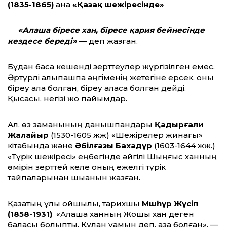
(1835-1865)
қана
«Қазақ шежіресінде»
«Алаша біресе хан, біресе қария бейнесінде
кездесе береді»
— деп жазған.
Бұдан басқа кешенді зерттеулер жүргізілген емес.
Әртүрлі алыпқашпа әңгіменің жетегіне ерсек, оны
біреу ала болған, біреу аласа болған дейді.
Қысқасы, негізі жоқ пайымдар.
Ал, өз заманының данышпандары
Қадырғали
Жалайыр
(1530-1605 жж) «Шежірелер жинағы»
кітабында және
Әбілғазы Бахадүр
(1603-1644 жж.)
«Түрік шежіресі» еңбегінде әйгілі Шыңғыс ханның
өмірін зерттей келе оның ежелгі түрік
тайпаларынан шыққанын жазған.
Қазақтың ұлы ойшылы, тарихшы
Мәшһүр Жүсіп
(1858-1931)
«Алаша ханның Жошы хан деген
баласы болыпты. Құлан қуамын деп, қаза болған», —