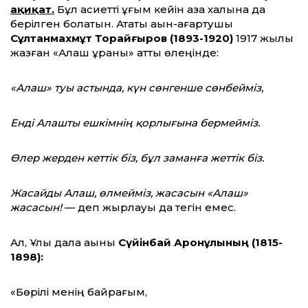
ақиқат.
Бұл қасиетті ұғым кейін қазақ халқына да
берілген болатын. Атақты ақын-ағартушы
Сұлтанмахмұт Торайғыров (1893-1920)
1917 жылы
жазған «Алаш ұраны» атты өлеңінде:
«Алаш» туы астында, күн сөнгенше сөнбейміз,
Енді Алашты ешкімнің қорлығына бермейміз.
Өлер жерден кеттік біз, бұл заманға жеттік біз.
Жасайды Алаш, өлмейміз, жасасын «Алаш»
жасасын!
— деп жырлауы да тегін емес.
Ал, Ұлы дала ақыны
Сүйінбай Аронұлының
(1815-
1898):
«Бөрілі менің байрағым,