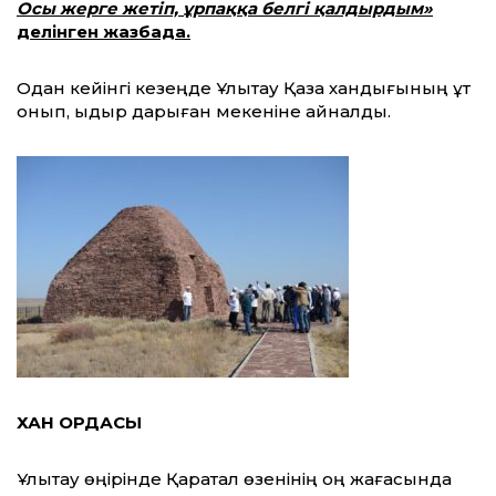
Осы жерге жетіп, ұрпаққа белгі қалдырдым»
делінген жазбада.
Одан кейінгі кезеңде Ұлытау Қазақ хандығының құт
қонып, қыдыр дарыған мекеніне айналды.
ХАН ОРДАСЫ
Ұлытау өңірінде Қаратал өзенінің оң жағасында