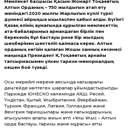
Мемлекет басшысы Қасым-Жомарт Тоқаевтың
Алтын Орданың – 750 жылдығын атап өту
жөніндегі 2020 жылғы Жарлығын күллі түркі
дүниесі айрықша ықыласпен қабыл алды. Бүгінгі
Қазақ елінің аумағында құрылған мемлекеттің
ата-бабаларымыз армандаған бірлік пен
берекенің бұл бастауы әрине бір жылдың
шеңберімен шектеліп қалмаса керек. Алтын
орданың негізін қалаған Жошы ханның кесенесі
маңында Президент Қ.Тоқаевтың арнайы
тапсырмасымен үлкен тарихи-мемориалдық
кешен бой түзеді.
Осы мерейлі мереке аясында халықаралық
деңгейде көптеген шаралар ұйымдастырылды.
Парижде ЮНЕСКО көлемінде АҚШ, Ресей,
Үндістан, Қытай, Ұлыбритания, Әзербайжан,
Түркия, Франция, Латвия, Голландия және
Венгрия тарихшылары және ғалымдарының
қатысуымен алқалы жиын өтті. «Ұлық Ұлыс – Алтын
орда: бастауы, тарихы және мұрасы» атты