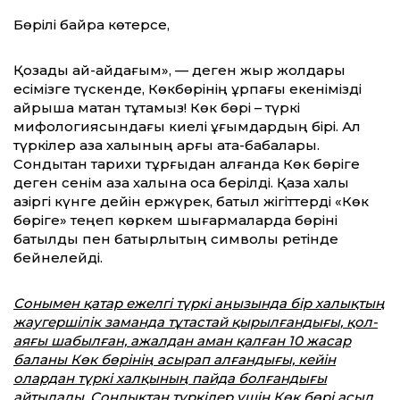
Бөрілі байрақ көтерсе,
Қозады қай-қайдағым», — деген жыр жолдары
есімізге түскенде, Көкбөрінің ұрпағы екенімізді
айрықша мақтан тұтамыз! Көк бөрі – түркі
мифологиясындағы киелі ұғымдардың бірі. Ал
түркілер қазақ халқының арғы ата-бабалары.
Сондықтан тарихи тұрғыдан алғанда Көк бөріге
деген сенім қазақ халқына қоса берілді. Қазақ халқы
қазіргі күнге дейін ержүрек, батыл жігіттерді «Көк
бөріге» теңеп көркем шығармаларда бөріні
батылдық пен батырлықтың символы ретінде
бейнелейді.
Сонымен қатар ежелгі түркі аңызында бір халықтың
жаугершілік заманда тұтастай қырылғандығы, қол-
аяғы шабылған, ажалдан аман қалған 10 жасар
баланы Көк бөрінің асырап алғандығы, кейін
олардан түркі халқының пайда болғандығы
айтылады. Сондықтан түркілер үшін Көк бөрі асыл