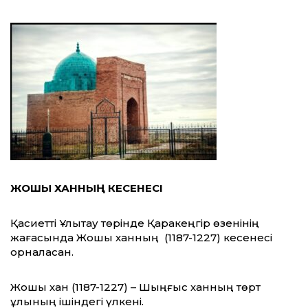
ЖОШЫ ХАННЫҢ КЕСЕНЕСІ
Қасиетті Ұлытау төрінде Қаракеңгір өзенінің
жағасында Жошы ханның (1187-1227) кесенесі
орналасқан.
Жошы хан (1187-1227) – Шыңғыс ханның төрт
ұлының ішіндегі үлкені.