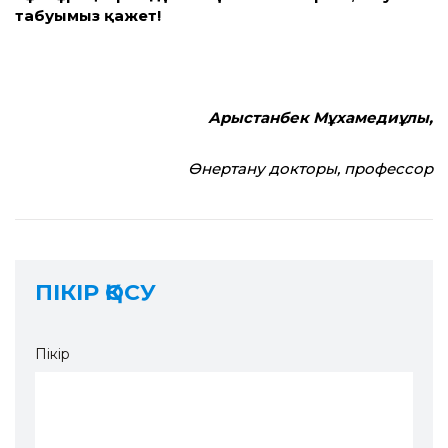
табуымыз қажет!
Арыстанбек Мұхамедиұлы,
Өнертану докторы, профессор
ПІКІР ҚОСУ
Пікір