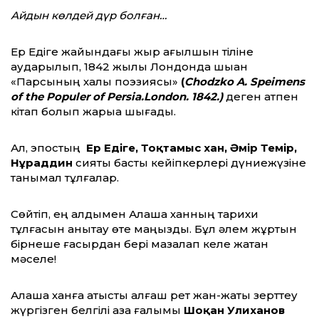
Айдын көлдей дүр болған…
Ер Едіге жайындағы жыр ағылшын тіліне
аударылып, 1842 жылы Лондонда шыққан
«Парсының халық поэзиясы»
(
Chodzko A. Speimens
of the Populer of Persia.London. 1842.)
деген атпен
кітап болып жарыққа шығады.
Ал, эпостың
Ер Едіге, Тоқтамыс хан, Әмір Темір,
Нұраддин
сияқты басты кейіпкерлері дүниежүзіне
танымал тұлғалар.
Сөйтіп, ең алдымен Алаша ханның тарихи
тұлғасын анықтау өте маңызды. Бұл әлем жұртын
бірнеше ғасырдан бері мазалап келе жатқан
мәселе!
Алаша ханға қатысты алғаш рет жан-жақты зерттеу
жүргізген белгілі қазақ ғалымы
Шоқан Уәлиханов