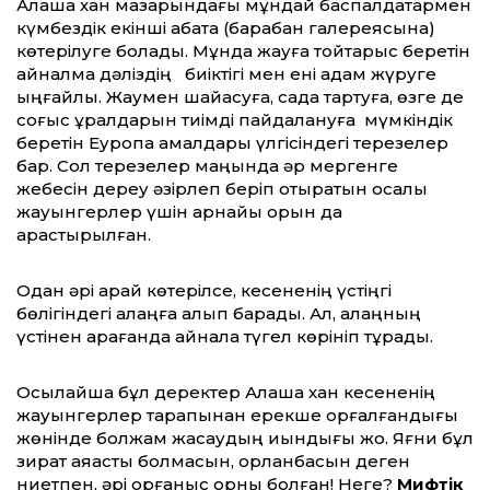
Алаша хан мазарындағы мұндай баспалдақтармен
күмбездік екінші қабатқа (барабан галереясына)
көтерілуге болады. Мұнда жауға тойтарыс беретін
айналма дәліздің биіктігі мен ені адам жүруге
ыңғайлы. Жаумен шайқасуға, садақ тартуға, өзге де
соғыс құралдарын тиімді пайдалануға мүмкіндік
беретін Еуропа қамалдары үлгісіндегі терезелер
бар. Сол терезелер маңында әр мергенге
жебесін дереу әзірлеп беріп отыратын қосалқы
жауынгерлер үшін арнайы орын да
қарастырылған.
Одан әрі қарай көтерілсе, кесененің үстіңгі
бөлігіндегі алаңға алып барады. Ал, алаңның
үстінен қарағанда айнала түгел көрініп тұрады.
Осылайша бұл деректер Алаша хан кесененің
жауынгерлер тарапынан ерекше қорғалғандығы
жөнінде болжам жасаудың қиындығы жоқ. Яғни бұл
зират аяқасты болмасын, қорланбасын деген
ниетпен, әрі қорғаныс орны болған! Неге?
Мифтік