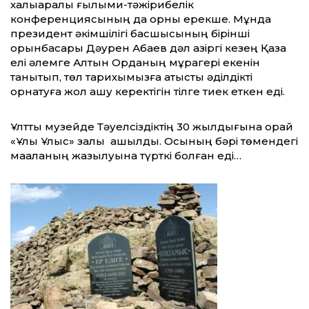
халықаралық ғылыми-тәжірибелік
конференциясының да орны ерекше. Мұнда
президент әкімшілігі басшысының бірінші
орынбасары Дәурен Абаев дәл қазіргі кезең Қазақ
елі әлемге Алтын Орданың мұрагері екенін
танытып, төл тарихымызға қатысты әділдікті
орнатуға жол ашу керектігін тілге тиек еткен еді.
Ұлттық музейде Тәуелсіздіктің 30 жылдығына орай
«Ұлық Ұлыс» залы ашылды. Осының бәрі төмендегі
мақаланың жазылуына түрткі болған еді…