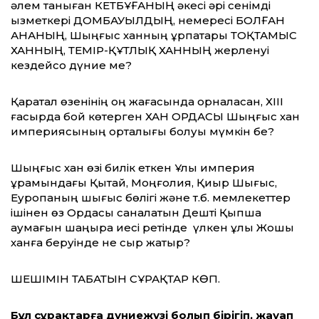
әлем таныған КЕТБҰҒАНЫҢ әкесі әрі сенімді
қызметкері ДОМБАУЫЛДЫҢ, немересі БОЛҒАН
АНАНЫҢ, Шыңғыс ханның ұрпақтары ТОҚТАМЫС
ХАННЫҢ, ТЕМІР-ҚҰТЛЫҚ ХАННЫҢ жерленуі
кездейсоқ дүние ме?
Қаратал өзенінің оң жағасында орналасқан, ХІІІ
ғасырда бой көтерген ХАН ОРДАСЫ Шыңғыс хан
империясының орталығы болуы мүмкін бе?
Шыңғыс хан өзі билік еткен Ұлы империя
құрамындағы Қытай, Моңғолия, Қиыр Шығыс,
Еуропаның шығыс бөлігі және т.б. мемлекеттер
ішінен өз Ордасы саналатын Дешті Қыпшақ
аумағын шаңырақ иесі ретінде үлкен ұлы Жошы
ханға беруінде не сыр жатыр?
ШЕШІМІН ТАБАТЫН СҰРАҚТАР КӨП.
Бұл сұрақтарға дүниежүзі болып бірігіп, жауап