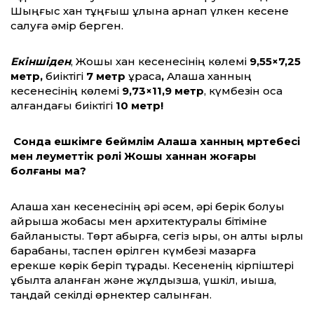
Шыңғыс хан тұңғыш ұлына арнап үлкен кесене
салуға әмір берген.
Екіншіден
, Жошы хан кесенесінің көлемі
9,55×7,25
метр,
биіктігі
7 метр
құраса
,
Алаша ханның
кесенесінің көлемі
9,73×11,9
метр
, күмбезін қоса
алғандағы биіктігі
10 метр!
Сонда ешкімге беймәлім Алаша ханның мәртебесі
мен әлеуметтік рөлі Жошы ханнан жоғары
болғаны ма?
Алаша хан кесенесінің әрі әсем, әрі берік болуы
айрықша жобасы мен архитектуралық бітіміне
байланысты. Төрт қабырға, сегіз қыры, он алты қырлы
барабаны, таспен өрілген күмбезі мазарға
ерекше көрік беріп тұрады. Кесененің кірпіштері
құбылта қаланған және жұлдызша, үшкіл, қиықша,
таңдай секілді өрнектер салынған.