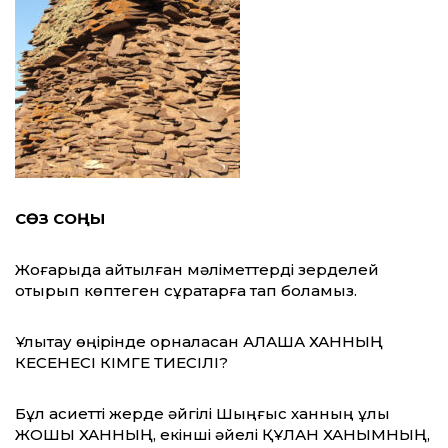
СӨЗ СОҢЫ
Жоғарыда айтылған мәліметтерді зерделей
отырып көптеген сұрақтарға тап боламыз.
Ұлытау өңірінде орналасқан АЛАША ХАННЫҢ
КЕСЕНЕСІ КІМГЕ ТИЕСІЛІ?
Бұл қасиетті жерде әйгілі Шыңғыс ханның ұлы
ЖОШЫ ХАННЫҢ, екінші әйелі ҚҰЛАН ХАНЫМНЫҢ,