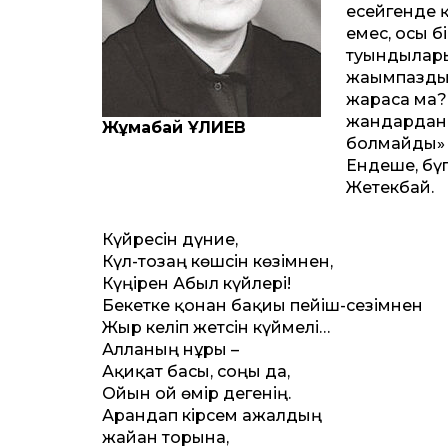
есейгенде 
емес, осы бі
туындыларым
жағымпаз­ды
жараса ма?!
жандардан д
Жұмабай ҚҰЛИЕВ
болмайды» 
Ендеше, бүг
Жетекбай.
Күйресін дүние,
Күл-тозаң көшсін көзімнен,
Күңірен Абыл күйлері!
Бекетке қонған бақиғы пейіш-сезімнен
Жыр келіп жетсін күймелі…
Алланың нұры –
Ақиқат басы, соңы да,
Ойын ғой өмір дегенің.
Арандап кірсем ажалдың
жайған торына,