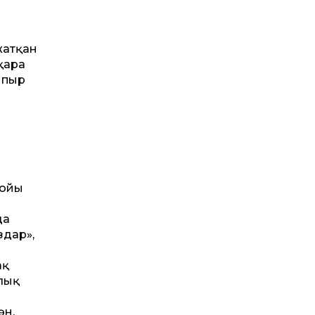
жатқан
қара
ыпыр
бойы
да
здар»,
ақ
лық
ән,