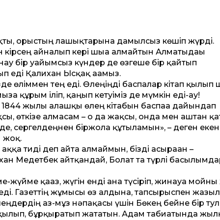
яқты, орыстың лашықтарына дамылсыз көшіп жүрді.
н кірсең айналып кері шыға алмайтын Алматыдағы
ау бір уайымсыз күндер де өзгеше бір қайтып
ып еді Қалихан Ысқақ ағамыз.
зде өліммен тең еді. Өлеңіңді баспалар кітап қылып 
а құрым іліп, қаңғып кетуіміз де мүмкін еді-ау!
 1844 жылы алғашқы өлең кітабын баспаға дайындап
ы, өткізе алмасам – о да жақсы, онда мен аштан қ
де, сергелдеңнен біржола құтыламын», – деген екен
 жоқ.
ққа тиді деп айта алмаймын, бізді асыраған –
мірхан Медетбек айтқандай, Болат та түрлі басылымд
-жүйме қағаз, жүгін енді ғана түсіріп, жинауға мойны
ді. Газеттің жұмысы өз алдына, тапсырыспен жазыл
леңдердің аз-мұз нәпақасы үшін Бөкең бейне бір ту
 қылып, бұрқыратып жататын. Адам табиғатында жы