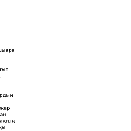
шығара
атып
.
ардың
 жар
ған
лақтың
лқы