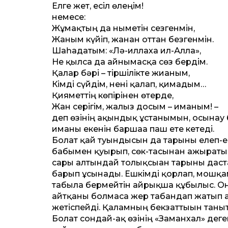
Елге жет, есіл өлеңім!
немесе:
Жұмақтың да нығметін сезгенмін,
Жаным күйіп, жанған оттан безгенмін.
Шаһадатым: «Лә-иллаха ил-Алла»,
Не қылса да айнымасқа сөз бердім.
Қалар бәрі – тіршілікте жиғаным,
Кімді сүйдім, нені қалап, қимадым…
Қияметтің көпірінен өтерде,
Жан серігім, жалғыз досым – иманым! –
деп өзінің ақындық ұстанымын, осынау 
иманы екенін баршаға паш ете кетеді.
Болат қай туындысын да тарыны елеп-е
бабымен қуырып, сөк-тасынан ажыратып,
сары алтындай толықсыған тарыны даст
барып ұсынады. Ешкімді қорлап, мошқам
табыла бермейтін айрықша құбылыс. Оны
айтқаны болмаса жер табандап жатып ала
жетіспейді. Қаламның бекзаттығын таныт
Болат сондай-ақ өзінің «Заманхал» деге