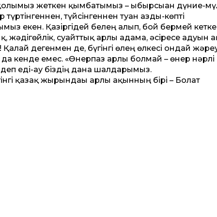
қолымыз жеткен қымбатымыз – ыбырсыған дүние-мү
р түртінгеннен, түйсінгеннен туған азды-көпті
ыз екен. Қазіргі­дей белең алып, бой бермей кетк
қ, жәдігөйлік, суайттық арлы адамға, әсіресе адуын а
 Қалай де­генмен де, бүгінгі өлең өлкесі ондай жәре
а кенде емес. «Өнер­паз арлы болмай – өнер нәрлі
деп еді-ау біздің дана шалдарымыз.
інгі қазақ жырындағы арлы ақынның бірі – Болат