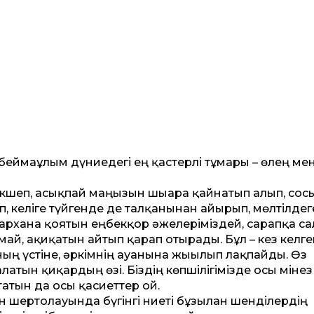
беймағұлым дүниедегі ең қастерлі тұмары – өлең ме
кшеп, асықпай маңызын шығара қайнатып алып, сос
 келіге түйгенде де талқанынан айырып, мөлтілдег
арханға қоятын еңбекқор әжелеріміздей, сарапқа с
ай, ақиқатын айтып қарап отырады. Бұл – кез келг
ң үстіне, әркімнің ауанына жығылып лақпайды. Өз
тын қиқардың өзі. Біздің көпшілігімізде осы мінез
атын да осы қасиеттер ғой.
н шертолғауында бүгінгі ниеті бұзылған шенділердің