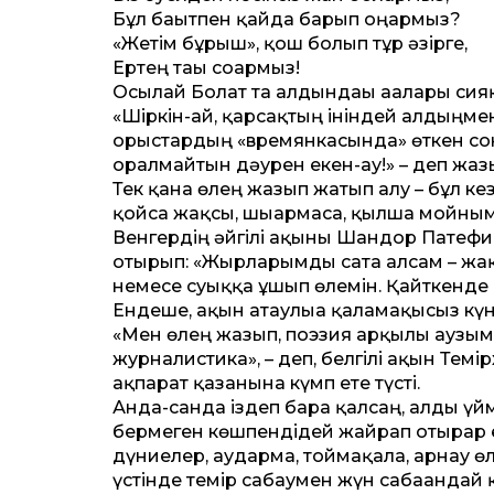
Бұл бағытпен қайда барып оңармыз?
«Жетім бұрыш», қош болып тұр әзірге,
Ертең тағы соғармыз!
Осылай Болат та алдындағы ағалары си
«Шіркін-ай, қарсақтың ініндей алдың­ме
орыстардың «времянкасында» өткен сон
оралмайтын дәурен екен-ау!» – деп жаз
Тек қана өлең жазып жатып алу – бұл ке
қойса жақсы, шығармаса, қылша мойнымызғ
Венгердің әйгілі ақыны Шандор Патефи
отырып: «Жырларымды сата алсам – жақс
немесе суыққа ұшып өлемін. Қайткенде 
Ендеше, ақын атаулыға қаламақысыз күн
«Мен өлең жазып, поэзия арқылы аузым а
журналистика», – деп, белгілі ақын Те
ақпарат қазанына күмп ете түсті.
Анда-санда іздеп бара қалсаң, алды үйме
бермеген көшпендідей жайрап отырар е
дүниелер, аударма, тоймақала, арнау ө
үстінде темір сабаумен жүн сабағандай