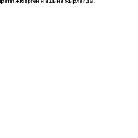
іретіп жібергенін ашына жырлайды.