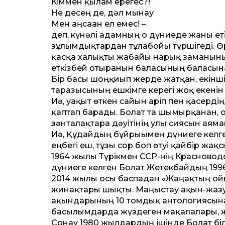
Кіммен қылам ерегес?!
Не десең де, дәл мынау
Мен аңсаған ел емес! –
деп, күнәлі адамның о дүниеде жаны еті
зұлымдықтардан тұлабойы түршігеді. Ө
қасқа халықты жабайы нарық заманының
еткізбей отырғанын баласының баласына 
Бір басы шоңқиып жерде жатқан, екінші 
таразысының ешкімге керегі жоқ екенін 
Иә, уақыт өткен сайын ғаріп пен қасердің
қаптап барады. Болат та шымырқанған, ос
зәнталақтарға дәуітінің улы сиясын аямай
Иә, Құдайдың бұйрығымен дүниеге келге
еңбегі еш, тұзы сор боп өтуі қайбір жақ
1964 жылы Түрікмен ССР-нің Красновод
дүниеге келген Болат Жетекбайдың 199
2014 жылы осы баспадан «Жаңғақтың ой
жинақтары шықты. Маңғыстау ақын-жаз
ақындарының 10 томдық антологиясына
басылымдарда жүздеген мақалалары, ж
Сонау 1980 жылдардың ішінде Болат білі