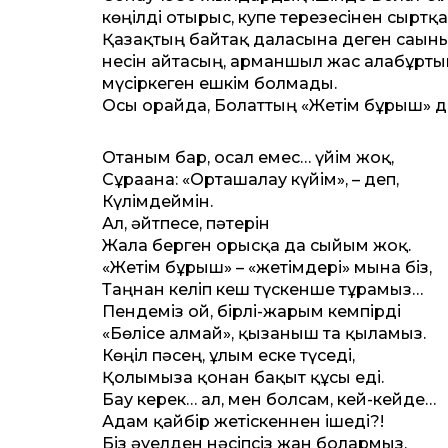
көңілді отырыс, купе терезесінен сыртқа
Қазақтың байтақ даласына деген сағыныш
несін айтасың, арманшыл жас алабұртып-
мүсіркеген ешкім болмады.
Осы орайда, Болаттың «Жетім бұрыш» де
Отаным бар, осал емес… үйім жоқ,
Сұрағанға: «Орташалау күйім», – деп,
Күлімдеймін.
Ал, әйтпесе, пәтерін
Жалға берген орысқа да сыйым жоқ.
«Жетім бұрыш» – «жетімдері» мына біз,
Таңнан келіп кеш түскенше тұрамыз…
Пендеміз ғой, бірлі-жарым кемпірді
«Бөлісе алмай», қызғаныш та қыламыз.
Көңіл пәсең, ұлым еске түседі,
Қолымызға қонған бақыт құсы еді.
Бағу керек… ал, мен болсам, кей-кейде…
Адам қайбір жетіскеннен ішеді?!
Біз әуелден нәсіпсіз жан болармыз,