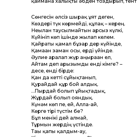
қаймана халықты әбден тоздырып, тент
Сөнгесін әлсіз шырақ ұят деген,
Көздері түк көрмейді, құлақ – керең.
Неғылған таусылмайтын арсыз күлкі,
Күйініп көп ішінде жылап келем.
Қайраты қамал бұзар дер күйінде,
Қамаған заман осы, ерді үйінде.
Әулие аралап жүр аңыраған ел,
Айтам деп арызымды енді кімге? –
десе, енді бірде:
Қан да кетті сұйықтанып,
Қурайдай құр бой алдық.
…Пырдай болып ұйықтадық,
Жұрдай болып ояндық.
Күнәм көп пе, ей, Алла-ай,
Көрге тірі түстім бе?
Бұл менікі дей алмай,
Тұрмын жердің үстінде.
Тағы қапы қалдым-ау,