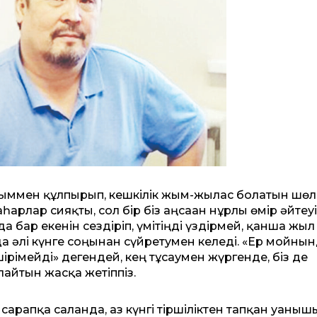
ғыммен құлпырып, кешкілік жым-жылас болатын шөл
арлар сияқты, сол бір біз аңсаған нұрлы өмір әйтеу
да бар екенін сездіріп, үмітіңді үздірмей, қанша жыл
а әлі күнге соңынан сүйретумен келеді. «Ер мойны
ірімейді» дегендей, кең тұсаумен жүргенде, біз де
лайтын жасқа жетіппіз.
і сарапқа салғанда, аз күнгі тіршіліктен тапқан уаны