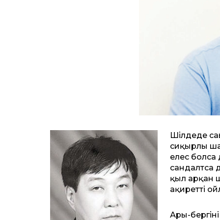
Шілдеде са
сиқырлы шаһ
елес болса 
сандалтса д
қыл арқан ш
ақиретті ой
Арғы-бергін