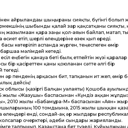
нен айрылғандағы шыңғырғаны сияқты, бүгінгі болып 
рмекшінің шыбынды қалай зар қақсатқаны сияқты, 
 жазылмаған қара заңы қол-аяғын байлап, матап, т
өсиет етіп, шерлі өлеңдеріне өзек қып өреді.
басы көтеріліп аспанда жүрген, теңеспеген өмір
баршаға мәлімдей кетеді.
 есіл еңбегін қанауға беті былқ етпейтін жүзі қаралар
ы бір қасіреттен қаны қоюланған сәтте әлгі бір
 төгеді.
н әр пенденің арқасын бит, тапқанын ит жеп, өмір 
сылық дейсің!
ск облысы (қазіргі Балқан уәлаяты) Қошоба ауылын
6 жылы «Жазушы» баспасынан «Күндіз аққан жұлды
ы», 2010 жылы «Бабамұра-М» баспасынан «Аян» жыр
ушыларының 100 томдығына, 2015 жылы шыққан қаз
 өлеңдері енді, сондай-ақ әр жылдары республика
олсапар очерктері, әдеби сындары жарияланды.
мге талпынып, Қазақстанға бет түзеді. Құйқылжыған 