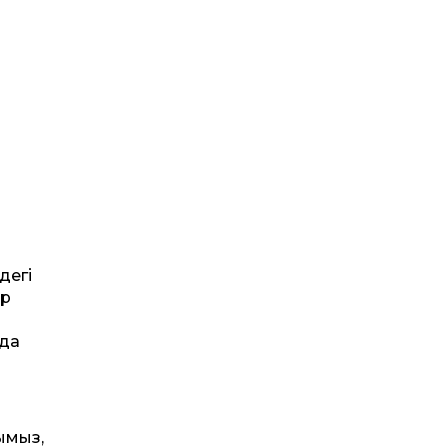
дегі
ір
нда
шымыз,