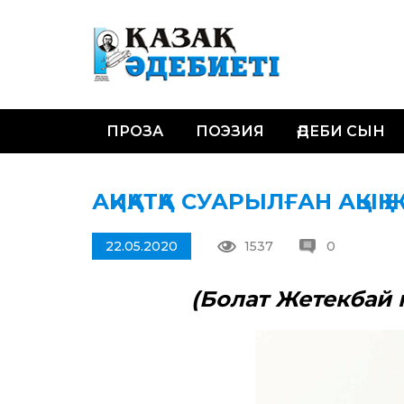
ПРОЗА
ПОЭЗИЯ
ӘДЕБИ СЫН
АҚИҚАТҚА СУАРЫЛҒАН АҚЫҚ
22.05.2020
1537
0
(Болат Жетекбай