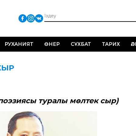
РУХАНИЯТ
ӨНЕР
СҰХБАТ
ТАРИХ
Ә
 ЖЫР
 поэзиясы
туралы мөлтек сыр)