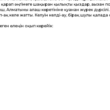
 қарап әңгімеге шақырған қылықты қыздар, ағызған п
, Алматыны алғаш көретініне қуанған жүрек дүрсілі…
ақ келе жатты. Келуін келді-ау, бірақ шулы қалада
ген өлеңін оқып көрейік: