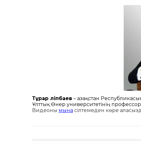
Тұрар Әліпбаев
– Қазақстан Республикасыны
Ұлттық Өнер университетінің профессор
Видеоны
мына
сілтемеден көре аласыз