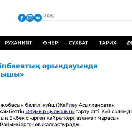
РУХАНИЯТ
ӨНЕР
СҰХБАТ
ТАРИХ
Ә
Әліпбаевтың орындауында
лышы»
» жобасын белгілі күйші Жайлау Асылхановтан
хамбеттің
«Жұмыр қылышын»
тарту етті. Күй сәлемді
ың Еңбек сіңірген қайраткері, Қазанғап мұрасын
ит Райымбергенов жалғастырады.