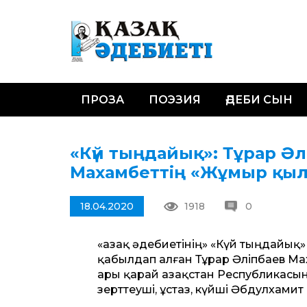
ПРОЗА
ПОЭЗИЯ
ӘДЕБИ СЫН
«Күй тыңдайық»: Тұрар 
Махамбеттің «Жұмыр қы
18.04.2020
1918
0
«Қазақ әдебиетінің» «Күй тыңдайық
қабылдап алған Тұрар Әліпбаев Ма
ары қарай Қазақстан Республикасын
зерттеуші, ұстаз, күйші Әбдулхам