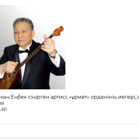
ң Еңбек сіңірген артисі, «Құрмет» орденінің иегері, Қ
ы.
дар