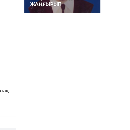
ЖАҢҒЫРЫП
азақ