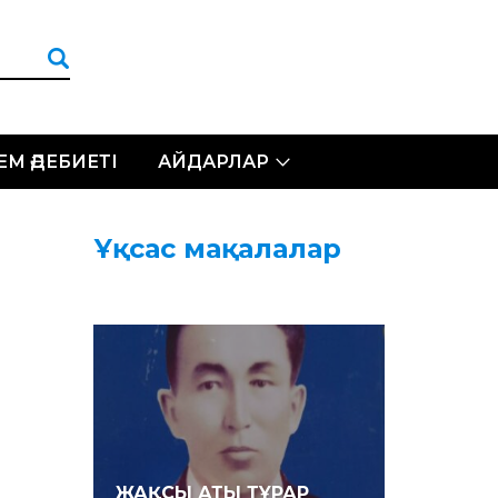
ЛЕМ ӘДЕБИЕТІ
АЙДАРЛАР
Ұқсас мақалалар
ЖАҚСЫ АТЫ ТҰРАР