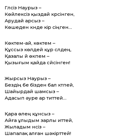
Гүлсіз Наурыз –
Көйлексіз қыздай күрсінген,
Арудай арсыз –
Көшеден күнде кір сіңген…
Көктем-ай, көктем –
Құссыз көлдей құр сүлдең,
Қазалы үй өкпем –
Қызығым қайда сүйсінген!
Жырсыз Наурыз –
Бездің бе бізден бал күтпей,
Шайырдай шамсыз –
Адасып әуре ар титтей…
Қара өлең құнсыз –
Айға ұлыдым зарлы иттей,
Жыладым үнсіз –
Шапалақ алған шәкірттей!