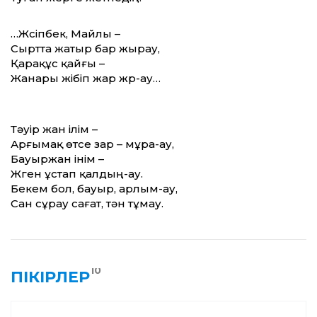
…Жүсіпбек, Майлы –
Сыртта жатыр бар жырау,
Қарақұс қайғы –
Жанары жібіп жар жүр-ау…
Тәуір жан ілім –
Арғымақ өтсе зар – мұра-ау,
Бауыржан інім –
Жүген ұстап қалдың-ау.
Бекем бол, бауыр, арлым-ау,
Сан сұрау сағат, тән тұмау.
10
ПІКІРЛЕР