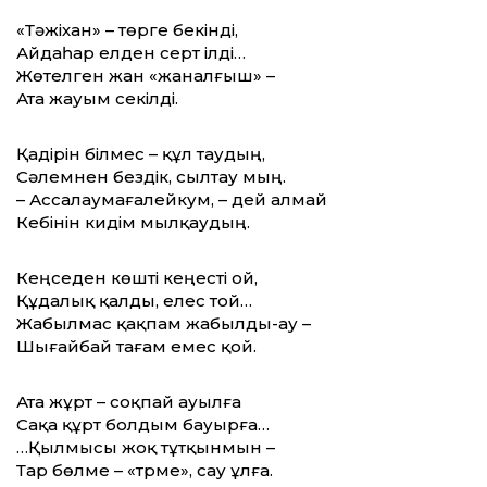
«Тәжіхан» – төрге бекінді,
Айдаһар елден серт ілді…
Жөтелген жан «жаналғыш» –
Ата жауым секілді.
Қадірін білмес – құл таудың,
Сәлемнен бездік, сылтау мың.
– Ассалаумағалейкум, – дей алмай
Кебінін кидім мылқаудың.
Кеңседен көшті кеңесті ой,
Құдалық қалды, елес той…
Жабылмас қақпам жабылды-ау –
Шығайбай тағам емес қой.
Ата жұрт – соқпай ауылға
Сақа құрт болдым бауырға…
…Қылмысы жоқ тұтқынмын –
Тар бөлме – «түрме», сау ұлға.