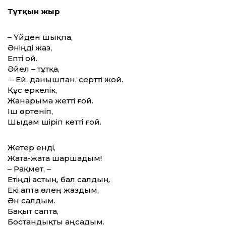
Тұтқын жыр
– Үйден шықпа,
Әніңді жаз,
Епті ой.
Әйел – тұтқа,
– Ей, данышпан, сертті жой.
Құс еркелік,
Жанарыма жетті ғой.
Іш өртеніп,
Шыдам шіріп кетті ғой.
Жетер енді,
Жата-жата шаршадым!
– Рақмет, –
Етіңді астың, бал салдың.
Екі апта өлең жаздым,
Ән салдым.
Бақыт сапта,
Бостандықты аңсадым.