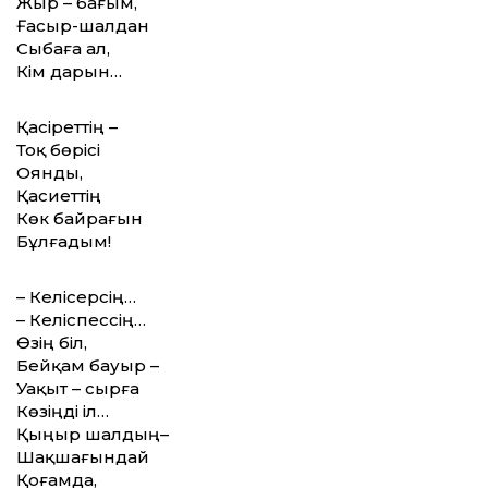
Жыр – бағым,
Ғасыр-шалдан
Сыбаға ал,
Кім дарын…
Қасіреттің –
Тоқ бөрісі
Оянды,
Қасиеттің
Көк байрағын
Бұлғадым!
– Келісерсің…
– Келіспессің…
Өзің біл,
Бейқам бауыр –
Уақыт – сырға
Көзіңді іл…
Қыңыр шалдың–
Шақшағындай
Қоғамда,