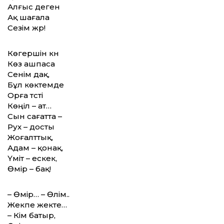
Алғыс деген
Ақ шағала
Сезім жүр!
Көгершін күн
Көз ашпаса
Сенім дақ,
Бұл көктемде
Орға түсті
Көңіл – ат…
Сын сағатта –
Рух – досты
Жоғалттық,
Адам – қонақ,
Үміт – ескек,
Өмір – бақ!
– Өмір… – Өлім..
Жекпе жекте…
– Кім батыр,