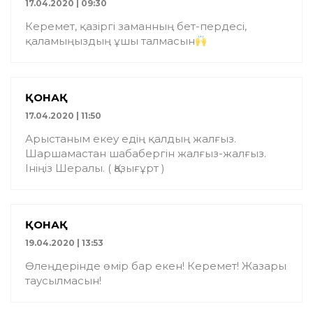
17.04.2020 | 09:30
Керемет, қазіргі заманның бет-пердесі,
қаламыңыздың ұшы талмасын
ҚОНАҚ
17.04.2020 | 11:50
Арыстаным екеу едің қалдың жалғыз.
Шаршамастан шабабергін жалғыз-жалғыз.
Ініңіз Шералы. ( Қазығұрт )
ҚОНАҚ
19.04.2020 | 13:53
Өлеңдерінде өмір бар екен! Керемет! Жазары
таусылмасын!