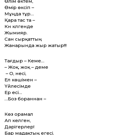
Өлім өктем,
Өмір өксіп –
Мұңда тұр…
Қара тас та –
Күн күлгенде
Жымияр.
Сан сырқаттың
Жанарында жыр жатыр!!!
Тағдыр – Кеме…
– Жоқ, жоқ – деме
– О, несі,
Ел көшімен –
Үйлесімде
Ер есі…
…Боз бораннан –
Көз орамал
Ап келген,
Дәрігерлер!
Бар мадақтың егесі.