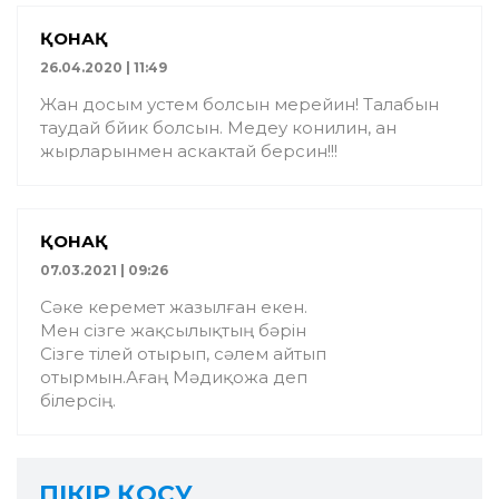
ҚОНАҚ
26.04.2020 | 11:49
Жан досым устем болсын мерейин! Талабын
таудай бйик болсын. Медеу конилин, ан
жырларынмен аскактай берсин!!!
ҚОНАҚ
07.03.2021 | 09:26
Сәке керемет жазылған екен.
Мен сізге жақсылықтың бәрін
Сізге тілей отырып, сәлем айтып
отырмын.Ағаң Мәдиқожа деп
білерсің.
ПІКІР ҚОСУ