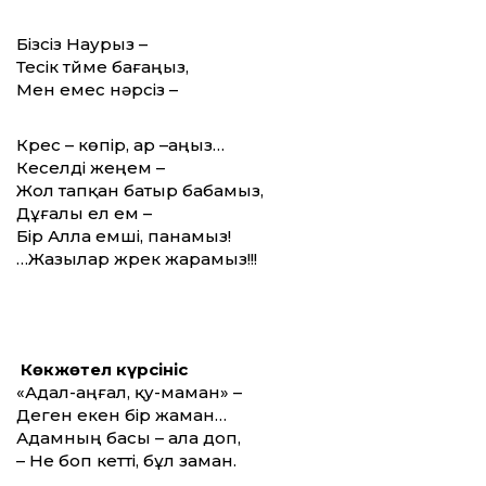
Бізсіз Наурыз –
Тесік түйме бағаңыз,
Мен емес нәрсіз –
Күрес – көпір, ар –аңыз…
Кеселді жеңем –
Жол тапқан батыр бабамыз,
Дұғалы ел ем –
Бір Алла емші, панамыз!
…Жазылар жүрек жарамыз!!!
Көкжөтел күрсініс
«Адал-аңғал, қу-маман» –
Деген екен бір жаман…
Адамның басы – ала доп,
– Не боп кетті, бұл заман.