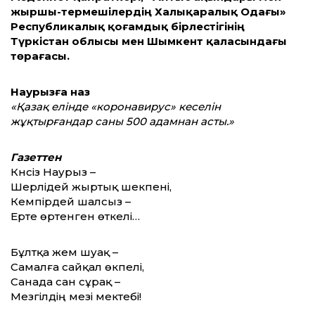
жыршы-термешілердің Халықаралық Одағы»
Республикалық қоғамдық бірлестігінің
Түркістан облысы мен Шымкент қаласындағы
төрағасы.
Наурызға наз
«Қазақ елінде «коронавирус» кеселін
жұқтырғандар саны 500 адамнан асты.»
Газеттен
Күнсіз Наурыз –
Шерлідей жыртық шекпені,
Кемпірдей шалсыз –
Ерте өртенген өткелі…
Бұлтқа жем шуақ –
Самалға сайқал өкпелі,
Санада сан сұрақ –
Мезгілдің мезі мектебі!