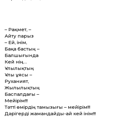
– Рақмет, –
Айту парыз
– Ей, інім,
Бақа бастың –
Балшығында
Кей үнің…
Ұлылықтың
Ұлы ұясы –
Руханият,
Жылылықтың
Баспалдағы –
Мейірім!!!
Тәтті өмірдің тамызығы – мейірім!!!
Дәрігерді жамандайды-ай кей інім!!!