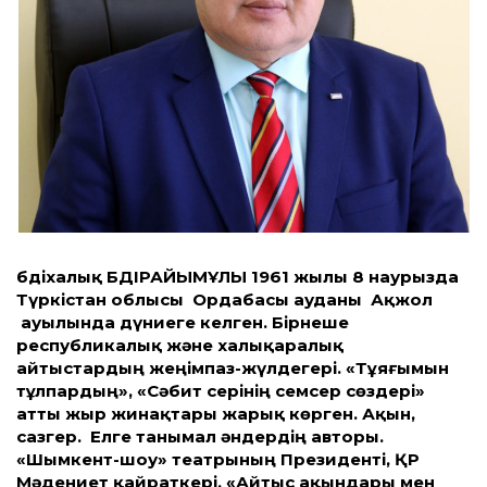
Әбдіхалық ӘБДІРАЙЫМҰЛЫ 1961 жылы 8 наурызда
Түркістан облысы Ордабасы ауданы Ақжол
ауылында дүниеге келген. Бірнеше
республикалық және халықаралық
айтыстардың жеңімпаз-жүлдегері. «Тұяғымын
тұлпардың», «Сәбит серінің семсер сөздері»
атты жыр жинақтары жарық көрген. Ақын,
сазгер. Елге танымал әндердің авторы.
«Шымкент-шоу» театрының Президенті, ҚР
Мәдениет қайраткері, «Айтыс ақындары мен