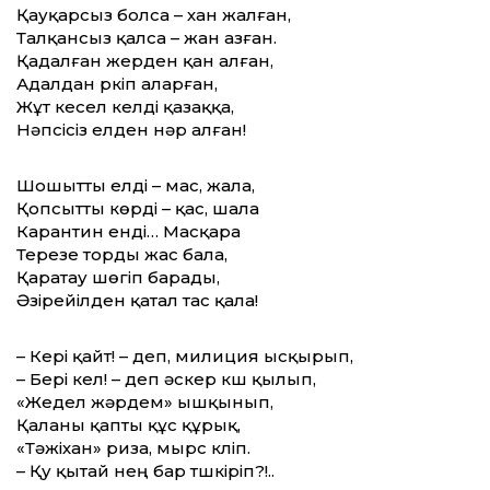
Қауқарсыз болса – хан жалған,
Талқансыз қалса – жан азған.
Қадалған жерден қан алған,
Адалдан үркіп аларған,
Жұт кесел келді қазаққа,
Нәпсісіз елден нәр алған!
Шошытты елді – мас, жала,
Қопсытты көрді – қас, шала
Карантин енді… Масқара
Терезе торды жас бала,
Қаратау шөгіп барады,
Әзірейілден қатал тас қала!
– Кері қайт! – деп, милиция ысқырып,
– Бері кел! – деп әскер күш қылып,
«Жедел жәрдем» ышқынып,
Қаланы қапты құс құрық,
«Тәжіхан» риза, мырс күліп.
– Қу қытай нең бар түшкіріп?!..