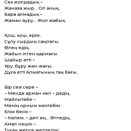
Сөз жолдадық –
Жаназа жыр… Ол анық,
Бара алмадық –
Жаман ауру… Жол жабық.
Қош, қош, ерім,
Сұлу сырдың саңлағы,
Өлең едің,
Жайын ілген қармағы.
Шайыр өтті –
Ұру, бұру жан-жағы,
Дұға етті Алматының таң бағы.
Бір сөзі сөре –
– Менде арман көп – дедің,
Майлытөбе –
Менің орным мектебім.
Елім бесік –
– Келем, – деп ең… Өтпедің,
Амал нешік –
Туған жерге жетпедің!