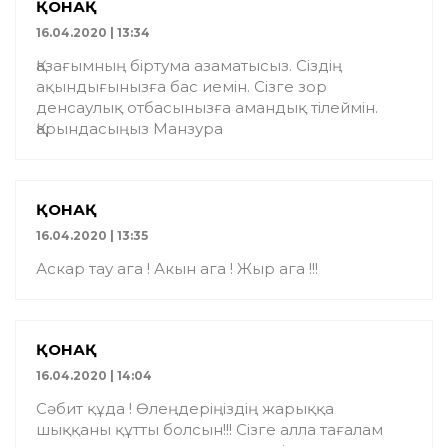
ҚОНАҚ
16.04.2020 | 13:34
Қазағымның біртума азаматысыз. Сіздің
ақындығынызға бас иемін. Сізге зор
денсаулық отбасынызға амандық тілеймін.
Қарындасыңыз Манзура
ҚОНАҚ
16.04.2020 | 13:35
Аскар тау ага ! Акын ага ! Жыр ага !!!
ҚОНАҚ
16.04.2020 | 14:04
Сəбит құда ! Өлеңдеріңіздің жарыққа
шыққаны құтты болсын!!! Сізге алла тағалам