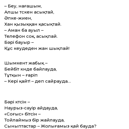
– Беу, нағашым,
Алшы түскен асықтай,
Әпке-жиен,
Хан қызыққан қасықтай.
– Аман ба ауыл –
Телефон соқ, асықпай.
Бәрі бауыр –
Құс кеудеден жан шықпай!
Шымкент жабық –
Бейбіт күнде байлауда,
Тұтқын – ғаріп
– Кері қайт! – деп сайрауда…
Бәрі күтсін –
Наурыз-сәуір айдауда,
«Соғыс» бітсін –
Тойлаймыз бір жайлауда,
Сыныптастар – Жолығамыз қай бауда?