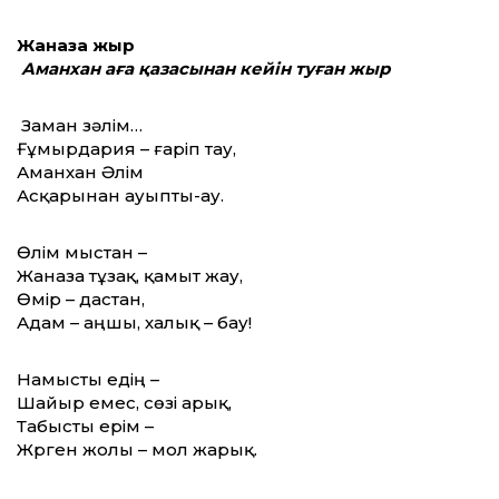
Жаназа жыр
Аманхан аға қазасынан кейін туған жыр
Заман зәлім…
Ғұмырдария – ғаріп тау,
Аманхан Әлім
Асқарынан ауыпты-ау.
Өлім мыстан –
Жаназа тұзақ, қамыт жау,
Өмір – дастан,
Адам – аңшы, халық – бау!
Намысты едің –
Шайыр емес, сөзі арық,
Табысты ерім –
Жүрген жолы – мол жарық.