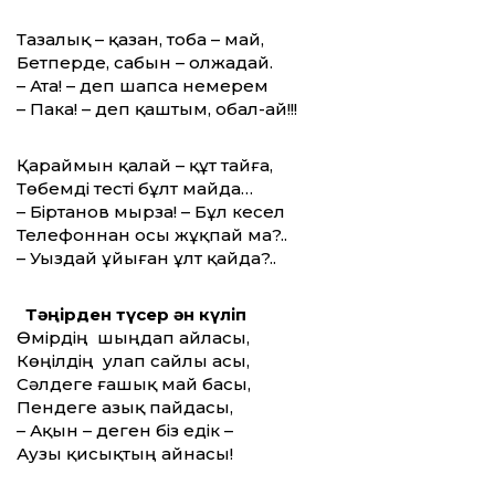
Тазалық – қазан, тоба – май,
Бетперде, сабын – олжадай.
– Ата! – деп шапса немерем
– Пака! – деп қаштым, обал-ай!!!
Қараймын қалай – құт тайға,
Төбемді тесті бұлт майда…
– Біртанов мырза! – Бұл кесел
Телефоннан осы жұқпай ма?..
– Уыздай ұйыған ұлт қайда?..
Тәңірден түсер ән күліп
Өмірдің шыңдап айласы,
Көңілдің улап сайлы асы,
Сәлдеге ғашық май басы,
Пендеге азық пайдасы,
– Ақын – деген біз едік –
Аузы қисықтың айнасы!