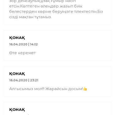
зор денсаулық,ұзақ ғұмыр нəсіп
етсін.Көптеген өлеңдер жазып биік
белестерден көріне беруіңізге тілектеспін.Біз
сізді мақтан тұтамыз.
ҚОНАҚ
16.04.2020 | 14:12
Өте керемет
ҚОНАҚ
16.04.2020 | 23:21
Алгысымыз мол!!! Жарайсын досым!
ҚОНАҚ