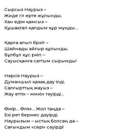
Сырсыз Наурыз –
Жиде гүл ерте жұлынды,
Хан едім қамсыз –
Құшақтап қалдым құр мұңды…
Қарға алып бүркіт –
Шайнады айғыр құлынды,
Бұлбұл құс үркіп –
Сауысқанға саттым сырымды!
Нәрсіз Наурыз –
Думаншыл қазақ дау ілді,
Салғырттық жауыз –
Жау еттік – мүмкін тәуірді…
Өмір… Өлім… Жол таңда –
Екі рет бермес дәуірді,
Наурызым – ыстық болсаң да –
Сағындым «сері» сәуірді!