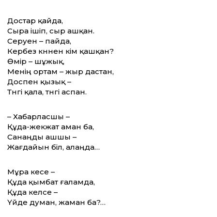
Достар қайда,
Сыра ішіп, сыр ашқан.
Серуен – пайда,
Кербез күннен кім қашқан?
Өмір – шұжық,
Менің ортам – жыр дастан,
Доспен қызық –
Түнгі қала, түнгі аспан.
– Хабарласшы –
Құда-жекжат аман ба,
Санаңды ашшы –
Жағдайын біл, алаңда…
Мұра кесе –
Құда қымбат ғаламда,
Құда келсе –
Үйде думан, жаман ба?…