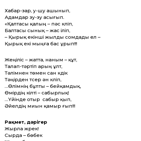
Хабар-зар, у-шу ашынып,
Адамдар зу-зу асығып.
«Қалтасы қалың – пәс күліп,
Балтасы сынық – жас іліп,
– Қырық екінші жылды сомдады ел –
Қырық екі мыңға бас ұрып!!!
Жеңіліс – жатта, наным – құт,
Талап-тәртіп арың ұлт,
Тәлімнен төмен сан күдік
Тәңірден түсер ән күліп,
…Өлімнің бұлты – бейқамдық,
Өмірдің кілті – сабырлық!
…Үйінде отыр сабыр қып,
Әйелдің миын қамыр ғып!!!
Рақмет, дәрігер
Жырла жүрек!
Сырда – бөбек