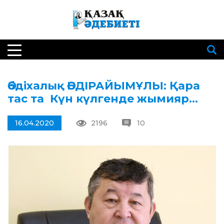
Әбдіхалық ӘБДІРАЙЫМҰЛЫ: Қара
тас та Күн күлгенде жымияр…
16.04.2020
2196
10