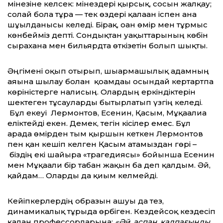
мінезіне келсек: мінездері қырсық, сосын жалқау;
солай бола тұра — тек өздері қалаған іспен ғана
шұғылданғысы келеді. Бірақ, оған өмір мен тұрмыс
көнбейміз депті. Сондықтан уақыттарының көбін
сырахана мен бильярдта өткізетін болып шықты.
Әңгімені оқып отырып, шығармашылық адамның
аяғына шылау болған қоғамдағы осындай кертартпа
көріністерге налисың. Олардың еркіндіктерін
шектеген тұсауларды бытырлатып үзгің келеді.
Бұл екеуі Лермонтов, Есенин, Қасым, Мұқағалиға
еліктейді екен. Демек, тегін кісілер емес. Бұл
арада өмірден тым қыршын кеткен Лермонтов
пен қан кешіп келген Қасым атамыздан гөрі –
біздің екі шайырға «трагедиясы» бойынша Есенин
мен Мұқағали бір табан жақын ба деп қалдым. Әй,
қайдам… Оларды да қиғым келмейді.
Кейіпкерлердің образын ашуы да тез,
динамикалық тұрғыда өрбіген. Кездейсоқ кездесіп
қалған профессорларына:
«Әй, аспан, қалпағыңды