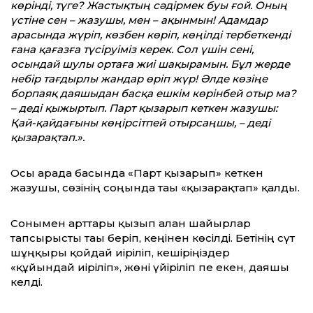
көрінді, түге? Жастықтың сәдірмек буы ғой. Оның
үстіне сен – жазушы, мен – ақынмын! Адамдар
арасында жүріп, көзбен көріп, көңілді тербеткенді
ғана қағазға түсіруіміз керек. Сол үшін сені,
осындай шулы ортаға жиі шақырамын. Бұл жерде
небір тағдырлы жандар өріп жүр! Әлде көзіңе
борпаяқ даяшыдан басқа ешкім көрінбей отыр ма?
– деді қыжыртып. Парт қызарып кеткен жазушы:
Қай-қайдағыны көңірсітпей отырсаңшы, – деді
қызарақтап.».
Осы арада басында «Парт қызарып» кеткен
жазушы, сөзінің соңында тағы «қызарақтап» қалды.
Сонымен арттары қызып алған шайырлар
тапсырысты тағы беріп, кеңінен көсілді. Бетінің сүт
шұңқыры қойдай иіріліп, кешіріңіздер
«құйындай иіріліп», жөні үйіріліп пе екен, даяшы
келді.