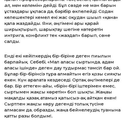
ал, мен келемін»
дейді. Бұл сөзде не мән барын
ұстаздары ұқпаса да, бәрібір өкпелейді. Содан
келешектері кемел екі жас оқудан шығып «қана»
қала жаздайды. Яғни, әңгімені ары қарай
ширықтырып, шарықтау шегіне көтеретін
интрига, конфликт тек «жаздап» барып, сөне
салды.
Енді екі кейіпкердің бір-біріне деген пиғылын
барлайық Себебі, «Мал аласы сыртында, адам
аласы ішінде» деген дау тудырмас тәмсіл бар ғой.
Бұлар бір-бірінсіз тұра алмайтын егіз қозы сияқты
екен. Күн аралата кездеседі. Ортақ әңгімелері де
бар. Бір әттеген-айы, «бірін-бірі іштерімен емес,
сыртымен жақсы көретін» боп шықты. Жаңағы
мақалды қазақ атамыз қапысыз-ақ айтқан екен!
Сыртпен жақсы көру дегенді толық түсіне
алмасам да, образды, жаңа бейнелеудің туғанына
қатты разы болдым!..