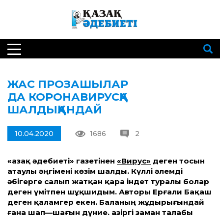
ЖАС ПРОЗАШЫЛАР
ДА КОРОНАВИРУСҚА
ШАЛДЫҚҚАНДАЙ
10.04.2020
1686
2
«Қазақ әдебиеті» газетінен
«Вирус»
деген тосын
атаулы әңгімені көзім шалды. Күллі әлемді
әбі
герге
салып жатқан қара індет туралы болар
деген үмітпен шұқшидым. Авторы Ерғали Бақаш
деген қаламгер екен. Баланың жұдырығындай
ғана шап
—
шағын дүние. Қазіргі заман талабы