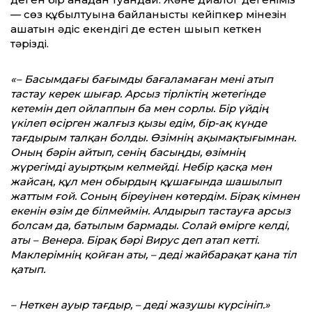
— сөз құбылтуына байланысты кейіпкер мінезін
ашатын әдіс екендігі де естен шығып кеткен
тәрізді.
«– Басымдағы бағымды бағаламаған мені атып
тастау керек шығар. Арсыз тірліктің жетегінде
кетемін деп ойлаппын ба мен сорлы. Бір үйдің
үкілеп өсірген жалғыз қызы едім, бір-ақ күнде
тағдырым талқан болды. Өзімнің ақымақтығымнан.
Оның бәрін айтып, сенің басыңды, өзімнің
жүрегімді ауыртқым келмейді. Небір қасқа мен
жайсаң, құл мен обырдың құшағында шашылып
жаттым ғой. Соның біреуінен көтердім. Бірақ кімнен
екенін өзім де білмеймін. Алдырып тастауға арсыз
болсам да, батылым бармады. Солай өмірге келді,
аты – Венера. Бірақ бәрі Вирус деп атап кетті.
Маклерімнің қойған аты, – деді жайбарақат қана тіл
қатып.
– Неткен ауыр тағдыр, – деді жазушы күрсініп.»