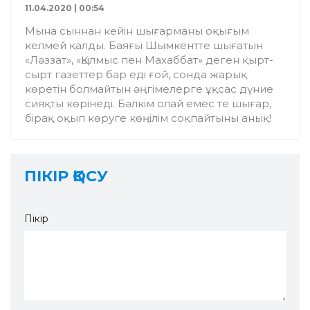
11.04.2020 | 00:54
Мына сыннан кейін шығарманы оқығым
келмей қалды. Баяғы Шымкентте шығатын
«Ләззат», «Қылмыс пен Махаббат» деген қырт-
сырт газеттер бар еді ғой, сонда жарық
көретін болмайтын әңгімелерге ұқсас дүние
сияқты көрінеді. Бәлкім олай емес те шығар,
бірақ оқып көруге көңілім соқпайтыны анық!
ПІКІР ҚОСУ
Пікір