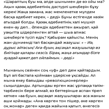
«Шараптың буы ма, әлде шынымен де өз ойы ма?
Ақын қазақ әдебиетінің дәстүрлі шеңберін бұзу
керек! Жаңа заманға, жас мемлекетке мүлдем
басқа әдебиет керек, – деді» Бұны естігенде көзім
атыздай болды. Қазақ әдебиетінің халі мүшкіл
екен-ау деп… Әлемдік әдебиеттен ажырап, қай
уақытта шідерленген аттай — шыға алмас
шеңберге түсіп едің? Қабырғам қайысты. Менің
жан-дүниемді тап басқандай жазушы:
« – Иә,
дұрыс айтасың! Аға-буын, ақсақал жазушылар өз
биігінде қалары сөзсіз. Бірақ, жаңа ағымдар бізге
ауадай қажет деп ойлаймын. – деді.»
Мынаның сөзінен соң «үф» деп дем қайтардым.
Бұл әлі бастала қоймаған үдеріске ұқсайды. Ал
мына екеу баяғыдағы «революционерлер»
сықылданды. Артындағы ерген жас ұрпаққа тәлім-
тәрбиесін бере алмай, өз беттерінше аспан тіреп
кеткен «аға буын, ақсақал жазушыларға» аса жаным
аши қоймады. «Ана көрген тон пішер, әке көрген
оқ жонар» деген қағида жайына қалып, өнегесіз