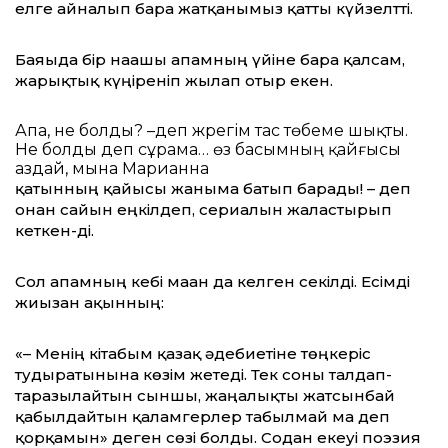
елге айналып бара жатқанымыз қатты күйзелтті.
Баяғыда бір нағашы апамның үйіне бара қалсам,
жарықтық күңіреніп жылап отыр екен.
Апа, не болды? –деп жүрегім тас төбеме шықты.
Не болды деп сұрама… өз басымның қайғысы
аздай, мына Марианна
қатынның қайғысы жаныма батып барады! – деп
онан сайын еңкілдеп, сериалын жалғастырып
кеткен-ді.
Сол апамның кебі маған да келген секілді. Есімді
жиғызған ақынның:
«– Менің кітабым қазақ әдебиетіне төңкеріс
тудыратынына көзім жетеді. Тек соны талдап-
таразылайтын сыншы, жаңалықты жатсынбай
қабылдайтын қаламгерлер табылмай ма деп
қорқамын» деген сөзі болды. Содан екеуі поэзия