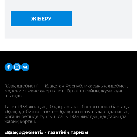
"Қазақ әдебиеті" — Қазақстан Республикасының әдебиет,
мәдениет және өнер газеті. Әр апта сайын, жұма күні
шығады.
Газет 1934 жылдың 10 қаңтарынан бастап шыға бастады.
«Қазақ әдебиеті» газеті — Қазақстан жазушылар одағының
органы ретінде тұңғыш саны 1934 жылдың қаңтарында
жарық көрген.
«Қазақ әдебиеті» - газетінің тарихы