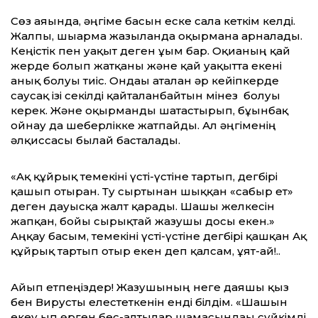
Сөз аяғында, әңгіме басын еске сала кеткім келді.
Жалпы, шығарма жазылғанда оқырманға арналады.
Кеңістік пен уақыт деген ұғым бар. Оқиғаның қай
жерде болып жатқаны және қай уақытта екені
анық болуы тиіс. Ондағы аталған әр кейіпкерде
саусақ ізі секілді қайталанбайтын мінез болуы
керек. Және оқырманды шатастырып, бұғынбақ
ойнау да шеберлікке жатпайды. Ал әңгіменің
әлқиссасы былай басталады.
«Aқ құйрық темекіні үсті-үстіне тартып, дегбірі
қашып отырған. Ту сыртынан шыққан «сабыр ет»
деген дауысқа жалт қарады. Шашы желкесін
жапқан, бойы сырықтай жазушы досы екен.»
Аңқау басым, темекіні үсті-үстіне дегбірі қашқан Ақ
құйрық тартып отыр екен деп қалсам, ұят-ай!..
Айып етпеңіздер! Жазушының неге даяшы қыз
бен Вирусты елестеткенін енді білдім. «Шашын
екеу ғып өрген бес-алтылар шамасындағы сүйкімді