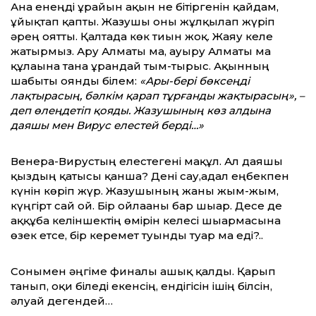
Ана енеңді ұрайын ақын не бітіргенін қайдам,
ұйықтап қапты. Жазушы оны жұлқылап жүріп
әрең оятты. Қалтада көк тиын жоқ. Жаяу келе
жатырмыз. Ару Алматы ма, ауыру Алматы ма
құлағына тана ұрғандай тым-тырыс. Ақынның
шабыты оянды білем:
«Ары-бері бөксеңді
лақтырасың, бәлкім қарап тұрғанды жақтырасың», –
деп өлеңдетіп қояды. Жазушының көз алдына
даяшы мен Вирус елестей берді…»
Венера-Вирустың елестегені мақұл. Ал даяшы
қыздың қатысы қанша? Дені сау,адал еңбекпен
күнін көріп жүр. Жазушының жаны жым-жым,
күңгірт сай ғой. Бір ойлағаны бар шығар. Десе де
аққұба келіншектің өмірін келесі шығармасына
өзек етсе, бір керемет туынды туар ма еді?..
Сонымен әңгіме финалы ашық қалды. Қарып
танып, оқи біледі екенсің, ендігісін ішің білсін,
әлуай дегендей…