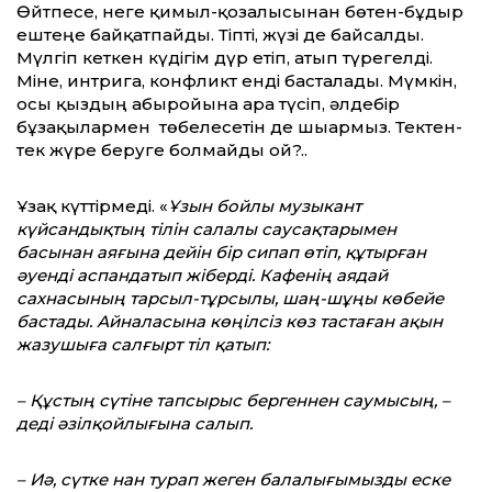
Өйтпесе, неге қимыл-қозғалысынан бөтен-бұдыр
ештеңе байқатпайды. Тіпті, жүзі де байсалды.
Мүлгіп кеткен күдігім дүр етіп, атып түрегелді.
Міне, интрига, конфликт енді басталады. Мүмкін,
осы қыздың абыройына ара түсіп, әлдебір
бұзақылармен төбелесетін де шығармыз. Тектен-
тек жүре беруге болмайды ғой?..
Ұзақ күттірмеді. «
Ұзын бойлы музыкант
күйсандықтың тілін салалы саусақтарымен
басынан аяғына дейін бір сипап өтіп, құтырған
әуенді аспандатып жіберді. Кафенің аядай
сахнасының тарсыл-тұрсылы, шаң-шұңы көбейе
бастады. Айналасына көңілсіз көз тастаған ақын
жазушыға салғырт тіл қатып:
– Құстың сүтіне тапсырыс бергеннен саумысың, –
деді әзілқойлығына салып.
– Иә, сүтке нан турап жеген балалығымызды еске