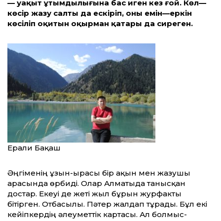
—
уақыт ұтымдылығына бас иген кез ғой. Көл
—
көсір жазу салты да ескіріп, оны емін
—
еркін
көсіліп оқитын оқырман қатары да сиреген.
Ерғали Бақаш
Әңгіменің ұзын-ырғасы бір ақын мен жазушы
арасында өрбиді. Олар Алматыда танысқан
достар. Екеуі де жеті жыл бұрын журфакты
бітірген. Отбасылы. Пәтер жалдап тұрады. Бұл екі
кейіпкердің әлеуметтік картасы. Ал болмыс-