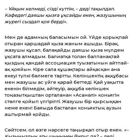
– Ұйқым келмеді, сізді күттім, – деді тақылдап.
Кафедегі даяшы қызға ұқсайды екен, жазушының
жүрегі сыздап қоя берді»
.
Мен де адамның баласымын ғой. Үйде қорықпай
отырған қаршадай қызға жаным ашыды. Бірақ,
жазушы құсап, балақайды даяшы қызға мүлдем
ұқсата алмадым. Балиғатқа толған балпанақтай
қыздың қандай ассоциация туғызатынын айтпай-
ақ қояйын. Кіре сала құшақтары айқасқан ана
екеуі түпкі бөлмеге тартты. Келіншектің аққұбасы
мен жазушы ас үйге қарай беттеді. Қай уақытта
екенін білмедім, әйтеуір, аққұба келіншек
тоңазытқыштан орталанған «Асанәлі» коньягін
стөлге қойып үлгіріпті. Жазушы бір қырсыққан
неме екен! Баяғыда басталған коньяктың аузын
аштырмай қойды.
Сөйтсем, ол өзге нәрсеге таңырқап отыр екен.
«–
Қызыңыздың аты шынымен Вирус па? – деді