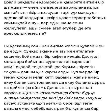
Ерғали Бақаштың қабырғасын қақырата айтқан бір
шындығы — өлең, әңгімелері жариялана қалса,
сын айтып, пікір алмасудан гөрі құр мақтауды
әдетке айналдырған қазіргі қаламгерлер табиғатын
қаймықпай ашуы дер едім. Және соны
желеулетіп, ащы сумен атап өтулері де өте
өрескелдік емес пе?
Екі қасқаның соңынан әңгіме желісін қуалай мен
де ердім. Сұңқар ақынның атымен аталатын
көшенің бойындағы бір кафеге келдік. Дәстүрлі
метафора бойынша суреттелген «аршыған
жұмырқадай, тоқпақтай қос бұрымы тірсегін
соққан» даяшы қыз қарсы алды. Бұл жерде бір
теңеу қосқым келіп кетті. Бұрымы жалғыз емес,
екеу болған соң, тоқпақтың да екеу болғаны дұрыс
па деймін (өз ойым). Даяшының сыртынан
қарасаң:
«Қимыл-қозғалысында бөтен-бұдыр
ештеңе байқалмайды. Жүзі де байсалды. Тық-тық
басып асханаға кіріп кетті.»
Ә, бәсе! Бұл тегін
даяшы емес, себебі, жасырған бір құпиясы бар.