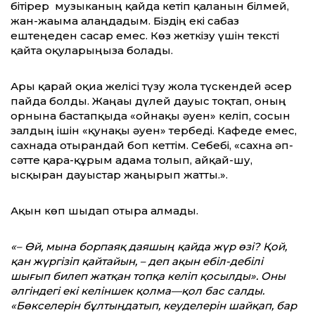
бітірер музыканың қайда кетіп қалғанын білмей,
жан-жағыма алаңдадым. Біздің екі сабаз
ештеңеден сасар емес. Көз жеткізу үшін тексті
қайта оқуларыңызға болады.
Ары қарай оқиға желісі түзу жолға түскендей әсер
пайда болды. Жаңағы дүлей дауыс тоқтап, оның
орнына бастапқыда «ойнақы әуен» келіп, сосын
залдың ішін «қунақы әуен» тербеді. Кафеде емес,
сахнада отырғандай боп кеттім. Себебі, «сахна әп-
сәтте қара-құрым адамға толып, айқай-шу,
ысқырған дауыстар жаңғырып жатты.».
Ақын көп шыдап отыра алмады.
«– Өй, мына борпаяқ даяшың қайда жүр өзі? Қой,
қан жүргізіп қайтайын, – деп ақын ебіл-дебілі
шығып билеп жатқан топқа келіп қосылды». Оны
әлгіндегі екі келіншек қолма
—
қол бас салды.
«Бөкселерін бұлтыңдатып, кеуделерін шайқап, бар