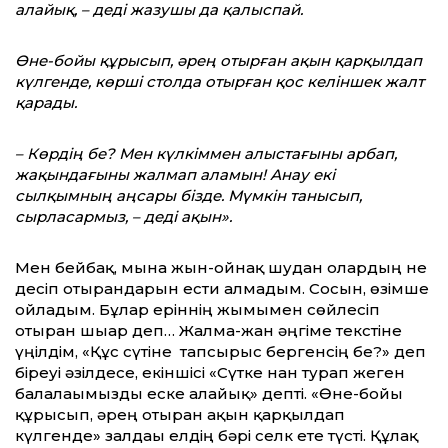
алайық, – деді жазушы да қалыспай.
Өне-бойы құрысып, әрең отырған ақын қарқылдап
күлгенде, көрші столда отырған қос келіншек жалт
қарады.
– Көрдің бе? Мен күлкіммен алыстағыны арбап,
жақындағыны жалмап аламын! Анау екі
сылқымның аңсары бізде. Мүмкін танысып,
сырласармыз, – деді ақын».
Мен бейбақ, мына жын-ойнақ шудан олардың не
десіп отырғандарын ести алмадым. Сосын, өзімше
ойладым. Бұлар еріннің жымымен сөйлесіп
отырған шығар деп… Жалма-жан әңгіме текстіне
үңілдім, «Құс сүтіне тапсырыс бергенсің бе?» деп
біреуі әзілдесе, екіншісі «Сүтке нан турап жеген
балалағымызды еске алайық» депті. «Өне-бойы
құрысып, әрең отырған ақын қарқылдап
күлгенде» залдағы елдің бәрі селк ете түсті. Құлақ