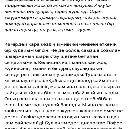
таңданысын жасыра алмаған жазушы. Аққұба
келіншек өңі қуарып, терең күрсінді. Одан
«жүрегімдегі жарамды тырнадың ғой» дегендей,
көмірдей қара көзін өңменінен өткізе тесіле бір
қарап алды да, ол ұзақ әңгіме, – деді».
Көмірдей қара көздің кімнің өңменінен өткенін
бір құдайым білсін. Не де болса, сағызша созылған
шығарманың шарықтау шегіне бет алған
сыңайлымыз. Келіншек көп майысқан жоқ,
жүйкесінің тозғанын білдіріп, саусақтарын
сындырып, екі қолын уқаламады. Тура өз етегін
мыжғылауға кірісті. «Қобыланды келед сайменен»
деген халық әнінің мақамына салып, жан сырын
қайдағы-жайдағы бізге қымсынбай жайып салды.
Оның осынша ашықтығының да өз себебі бар
екен. Ішіме күдік ұялай бастады. Мына екі қатын
тәнін сатып, күнін көріп жүрген жәлаптар емес пе
деген. Сөзіне қарасаң ана ақын мен жазушыдан
кем сөйлемейді. Бұл әңгімедегі диалогтар Пафос
деген бір анадан туғандай. Және диалог дегеніміз