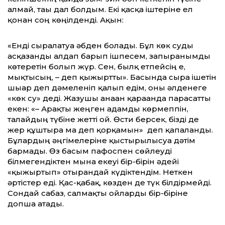
алмай, тағы дал болдым. Екі қасқа іштеріне ел
қонған соң көңілденді. Ақын:
«Енді сыралатуға әбден болады. Бұл көк суды
асқазанды алдап барып ішпесем, запыранымды
көтеретін болып жүр. Сен, былқ етпейсің е,
мықтысың, – деп қыжыртты». Басында сыра ішетін
шығар деп дәмеленіп қалып едім, оны әлденеге
«көк су» деді. Жазушы анаған қарағанда парасатты
екен: «– Арақты жеңген адамды көрмеппін,
талайдың түбіне жетті ғой. Өсти берсек, бізді де
жер құштыра ма деп қорқамын» деп қапаланды.
Бұлардың әңгімелеріне қыстырылысуға дәтім
бармады. Өз басым пафоспен сөйлеуді
білмегендіктен мына екеуі бір-бірін әдейі
«қыжыртып» отырғандай күдіктендім. Неткен
әртістер еді. Қас-қабақ, көзден де түк білдірмейді.
Сондай сабаз, салмақты ойларды бір-біріне
допша атады.