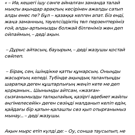
« – Иә, кешегі ішу сәнге айналған заманда талай
мықты ақындар арақтың кесірінен ажалды сатып
алды емес пе? Бұл – қазаққа келген апат. Біз енді,
жаңа заманның, тәуелсіздіктің төл перзенттеріміз
ғой, алды-артымызды болжай білгеніміз жөн деп
ойлаймын, – деді ақын.
– Дұрыс айтасың, бауырым, – деді жазушы қостай
сөйлеп.
– Бірақ, сен, ішімдікке қатты құмарсың. Оныңды
жасырғың келеді. Түбінде ақындық талантыңды
шарапқа деген құштарлығың жеңіп кете ме деп
қорқамын… Шынымды айтсам, «жазған-
сызғанымызды талқылайық, қазіргі әдебиет жайлы
әңгімелесейік» деген сөзіңді малданып келіп едім,
қайдағы бір қатын-қалашты сөз қып отырғанымыз
мынау… – деді жазушы.
Ақын мырс етіп күлді де: – Оу, сонша таусылып, не