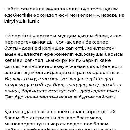
Сөйтіп отырғанда кәуап та келді. Бұл тосты қазақ
әдебиетінің өркендеп-өсуі мен әлемнің назарына
ілігуі үшін іштік.
Екі серігімнің арттары мүлдем қызды білем, «жас
перілерге» айналды. Сол-ақ екен бөкселері
бұлтыңдаған екі келіншек сап етті. Жеңілтектеу
ақын ебелектеп ере жөнеліп еді, жазушы барғысы
келмей, сәл-пәл «қыжырынып» барып көне
салды. Келіншектер екеуін жаман сөкті. Мен ести
алмаған әңгімені айдалада отырған олар естіпті.
« –
Иә, кафеге жұрттар билеуге келуші еді! Сендер
отырсыңдар ғой, әдебиет, өлең деп, қазір кім кітап
оқиды, бәрі интернетте тұр ғой – деді қараторысы.
Тәп, бұрыннан танитын адамша бұртия сөйлеп.»
Қылмыңдаған екі келіншекті алғаш көргенде әй
бәлем, бір интриганы осылар бастамаса,
мыналардан түк шығар емес деп пәс болғам.
Қойшы, қарбалас іске кіріскеннің орнына ақын