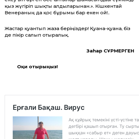
қыз жүгіріп шықты алдыларынан.». Кішкентай
Венераның да қос бұрымы бар екен ғой!..
Жастар қуантып жаза беріңіздер! Қуана-қуана, біз
де пікір салып отыралық.
Заһар СҰРМЕРГЕН
Оқи отырыңыз!