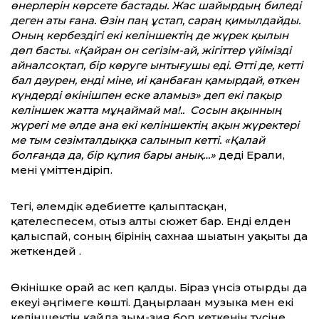
өнерлерін көрсете бастады. Жас шайырдың биледі
деген аты ғана. Өзін паң ұстап, сараң қимылдайды.
Оның кербездігі екі келіншектің де жүрек қылын
дөп басты. «Қайран он сегізім-ай, жігіттер үйімізді
айналсоқтап, бір көруге ынтығушы еді. Өтті де, кетті
бал дәурен, енді міне, иі қанбаған қамырдай, өткен
күндерді өкінішпен еске аламыз» деп екі пақыр
келіншек жатта мұңаймай ма!.. Сосын ақынның
жүрегі ме әлде ана екі келіншектің ақын жүректері
ме тым сезімталдыққа салынып кетті. «Қалай
болғанда да, бір құпия бары анық…»
деді Ерғали,
мені үміттендіріп.
Тегі, әлемдік әдебиетте қалыптасқан,
қателеспесем, отыз алты сюжет бар. Енді елден
қалыспай, соның бірінің сахнаға шығатын уақыты да
жеткендей .
Өкінішке орай ас кеп қалды. Біраз үнсіз отырды да
екеуі әңгімеге көшті. Даңғырлаған музыка мен екі
келіншектің қайда зым-зия боп кеткенін түсіне