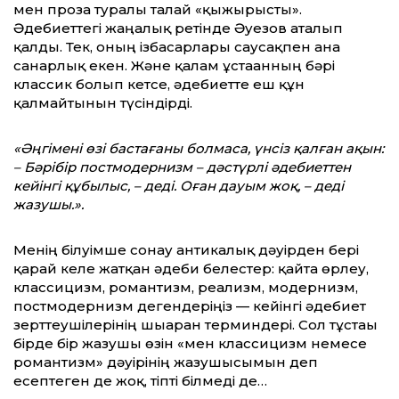
мен проза туралы талай «қыжырысты».
Әдебиеттегі жаңалық ретінде Әуезов аталып
қалды. Тек, оның ізбасарлары саусақпен ғана
санарлық екен. Және қалам ұстағанның бәрі
классик болып кетсе, әдебиетте еш құн
қалмайтынын түсіндірді.
«Әңгімені өзі бастағаны болмаса, үнсіз қалған ақын:
– Бәрібір постмодернизм – дәстүрлі әдебиеттен
кейінгі құбылыс, – деді. Оған дауым жоқ, – деді
жазушы.».
Менің білуімше сонау антикалық дәуірден бері
қарай келе жатқан әдеби белестер: қайта өрлеу,
классицизм, романтизм, реализм, модернизм,
постмодернизм дегендеріңіз — кейінгі әдебиет
зерттеушілерінің шығарған терминдері. Сол тұстағы
бірде бір жазушы өзін «мен классицизм немесе
романтизм» дәуірінің жазушысымын деп
есептеген де жоқ, тіпті білмеді де…