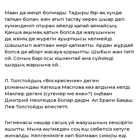
Маған да жеңіл болмады. Тағдыры бір-ақ күнде
талқан болған, өзін атып тастау керек шығар деп
күмәнденіп отырған әйелді қалай аямайсың.
Қанша ақымақ қатын болса да жазушының
да, өзінің де жүрегін ауыртқысы келмейді.
Шашылып жатпаған жері қалмапты. Ардан жұрдай
болса да аборт жасауға қорқыпты. Шыбын жан тәтті
ғой. Соның бәрі осы кішкентай ғана сүйкімді
қыздың жарығына ғой…
Л. Толстойдың «Воскресение» деген
романындағы Катюша Маслова көз алдыма келді.
Маклер дегені (сутенер ме екен?) оңбаған
Дмитрий Нехлюдов болар дедім. Ал Ерғали Бақаш
Лев Толстойды елестетті.
Гигиенасы нашар сасық үй жазушының кеңсірігін
ашытты. Мына әңгімеден соң еш себепсіз кетуге
жиналды. Келгенімізге көп болмаған сияқты еді.