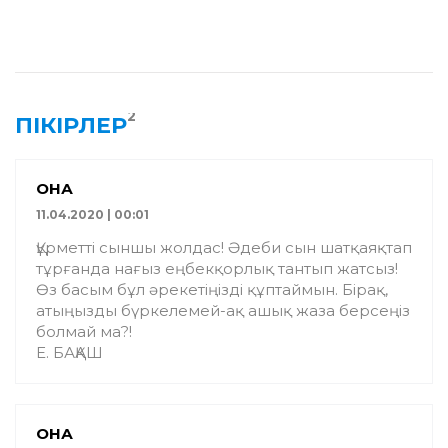
2
ПІКІРЛЕР
ҚОНАҚ
11.04.2020 | 00:01
Құрметті сыншы жолдас! Әдеби сын шатқаяқтап
тұрғанда нағыз еңбекқорлық тантып жатсыз!
Өз басым бұл әрекетіңізді құптаймын. Бірақ,
атыңызды бүркелемей-ақ ашық жаза берсеңіз
болмай ма?!
Е. БАҚАШ
ҚОНАҚ