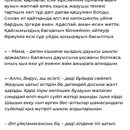
аузын жаппай өлең оқыса, жазушы темекі
тартқым кеп тұр деп далаға қашумен болды.
Сонан ит қайтқанда әлгі екі келіншектің үйіне
бардық. Іргеде екен. Адаспай, аман-есен жеттік.
Қайсымыздың басқанын білмеймін, әйтеуір
біреуіміз ескі сұр үйдің қоңырауын басыппыз.
«
– Мама, – деген кішкене қыздың дауысы шықты
аржақтан.»
Баланың дауысына ұқсағаны болмаса,
оның қыз яки ұл екенін өзім ажырата алмадым.
«–Алло, Вирус, аш есікті, – деді бұйыра сөйлеп.
Жазушы қағыс естідім бе, дегендей досына жалт
қарады. Қара торы келіншек бұзауын жалаған
сиырдай өліп-өшіп сүйіп жатыр ақынды. Ішке кірді.
Шашын екеу ғып өрген бес-алтылар шамасындағы
сүйкімді қыз жүгіріп шықты алдыларынан.
– Әлі ұйқтамағансың ба, – деді зілдене тіл қатып.