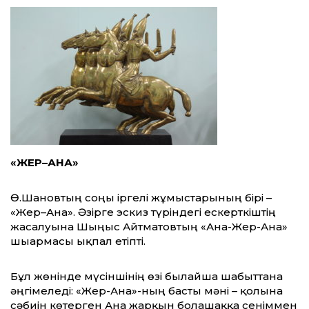
«ЖЕР–АНА»
Ө.Шановтың соңғы іргелі жұмыстарының бірі –
«Жер–Ана». Әзірге эскиз түріндегі ескерткіштің
жасалуына Шыңғыс Айтматовтың «Ана-Жер-Ана»
шығармасы ықпал етіпті.
Бұл жөнінде мүсіншінің өзі былайша шабыттана
әңгімеледі: «Жер-Ана»-ның басты мәні – қолына
сәбиін көтерген Ана жарқын болашаққа сеніммен