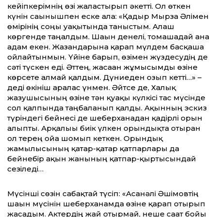
кейіпкерімнің өзі жалғастырып әкетті. Ол өткен
күнін сағынышпен еске ала: «Қадыр Мырза Әлімен
өмірінің соңғы уақытында таныстым. Алғаш
көргенде таңғалдым. Шағын денелі, томашадай ғана
адам екен. Жазғандарына қарап мүлдем басқаша
ойлайтынмын. Үйіне барып, өзімен жүздесудің де
сәті түскен еді. Әттең, жасаған жұмысымды өзіне
көрсете алмай қалдым. Дүниеден озып кетті…» –
деді өкініш аралас үнмен. Әйтсе де, Халық
жазушысының өзіне тән қуақы күлкісі тас мүсінде
сол қалпында таңбаланып қалды. Ақынның эскиз
түріндегі бейнесі де шеберханадан қадірлі орын
алыпты. Арқалығы биік үлкен орындықта отырған
ол терең ойға шомып кеткен. Орындық
жамылғысының қатар-қатар қатпарлары да
бейнебір ақын жанының қатпар-қыртысындай
сезіледі…
Мүсінші сөзін сабақтай түсіп: «Асанәлі Әшімовтің
шағын мүсінін шеберханамда өзіне қарап отырып
жасадым. Актердің жай отырмай, неше сағат бойы