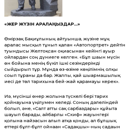
«ЖЕР ЖҮЗІН АРАЛАҢЫЗДАР…»
Өмірзақ Бақиұлының айтуынша, жүзіне мұң
аралас мысқыл тұнып қалған «Автопортрет» дейтін
туындысы Желтоқсан оқиғасынан кейінгі ауыр
ойлардан соң дүниеге келген. «Бұл шағын мүсін
өн бойына менің бүкіл ішкі сезімдерімді
сыйдырып тұр. Мұнда өз-өзіме көңілімнің олқы
соғып тұрғаны да бар. Жалпы, қай шығармашылық
иесі де төл тарихына бей-жай қарамауы керек».
Иә, мүсінші өнер жолына түскелі бері тарих
қойнауына үңілумен келеді. Соның дәлеліндей
болып, әне, «Салт атты сақ сарбаздары» құйғыта
шауып барады, айбарлы «Скиф» жауынгері
қолына найзасын алып атқа қонды, ал бұлшық
еттері бұлт-бұлт ойнаған «Садақшы»-ның садағын