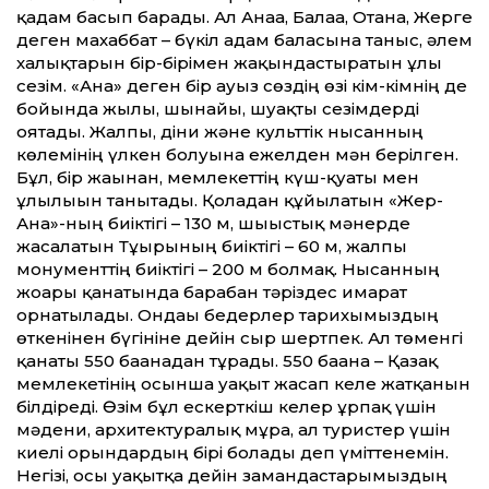
қадам басып барады. Ал Анаға, Балаға, Отанға, Жерге
деген махаббат – бүкіл адам баласына таныс, әлем
халықтарын бір-бірімен жақындастыратын ұлы
сезім. «Ана» деген бір ауыз сөздің өзі кім-кімнің де
бойында жылы, шынайы, шуақты сезімдерді
оятады. Жалпы, діни және культтік нысанның
көлемінің үлкен болуына ежелден мән берілген.
Бұл, бір жағынан, мемлекеттің күш-қуаты мен
ұлылығын танытады. Қоладан құйылатын «Жер-
Ана»-ның биіктігі – 130 м, шығыстық мәнерде
жасалатын Тұғырының биіктігі – 60 м, жалпы
монументтің биіктігі – 200 м болмақ. Нысанның
жоғарғы қанатында барабан тәріздес ғимарат
орнатылады. Ондағы бедерлер тарихымыздың
өткенінен бүгініне дейін сыр шертпек. Ал төменгі
қанаты 550 бағанадан тұрады. 550 бағана – Қазақ
мемлекетінің осынша уақыт жасап келе жатқанын
білдіреді. Өзім бұл ескерткіш келер ұрпақ үшін
мәдени, архитектуралық мұра, ал туристер үшін
киелі орындардың бірі болады деп үміттенемін.
Негізі, осы уақытқа дейін замандастарымыздың