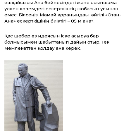
ешқайсысы Ана бейнесіндегі және осыншама
үлкен көлемдегі ескерткіштің жобасын ұсынған
емес. Білсеңіз, Мамай қорғанындағы әйгілі «Отан-
Ана» ескерткішінің биіктігі – 85 м ғана».
Қас шебер өз идеясын іске асыруға бар
болмысымен шабыттанып дайын отыр. Тек
мемлекеттен қолдау ғана керек.