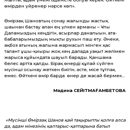
өмірден үйренер нәрсе көп».
Өмірзақ Шановтың сонау жалынды жастық
шағынан бастау алған ең үлкен арманы – Ұлы
Даламыздың кеңдігін, ғасырлар даналығын, ата-
бабаларымыздың мықты рухын паш ету. Әнеки,
ақбоз атының жалына жармасып мінген қас
талант ұшы-қиыры жоқ кең далада уақыт желімен
жарыса құйындата шауып барады. Қаншама
белес артта қалды. Бірақ өнерді құлай сүйген
мүсінші осынау жеткен биігін, әсте, місе тұтпақ
емес. Өйткені өмір барда өнер де жасай бермек…
Мәдина СЕЙІТМАҒАМБЕТОВА
«Мүсінші Өмірзақ Шанов қай тақырыпты қолға алса
да, адам мінезінің қалтарыс-қатпарына батыл