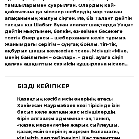
тамшыларымен суарылған. Олардың қай-
қайсысына да місекер шебердің мөр тамған
алақанының жылуы сіңген. Иә, біз Талант дейтін
тасқын күш Шабыт буған алапат шақтарда Уақыт
дейтін мықтымен, бәлкім, өз-өзімен бәсекеге
түсетін Өнер ұясы – шеберханаға келіп тұрмыз.
Жанымдағы серігім – сұңғақ бойлы, тіп-тік,
ақбурыл шашы желкесіне түскен. Мүсінші: «Міне,
менің байлығым – осылар», – деді, ауаға сіңіп
қалған ашқылтым саз иісін құшырлана иіскеп…
БІЗДІҢ КЕЙІПКЕР
Қазақтың кәсіби мүсін өнерінің атасы
Хакімжан Наурызбаев көзі тірісінде ізін
басып келе жатқан жас мүсіншілердің
бірін алғашқы адымынан-ақ танып,
«қазақ мәдениетіне жарық сыйлаушы,
қазақ мүсін өнерінің жарқын болашағы,
үкілі үміті» деп тебіреніпті. Қас таланттан