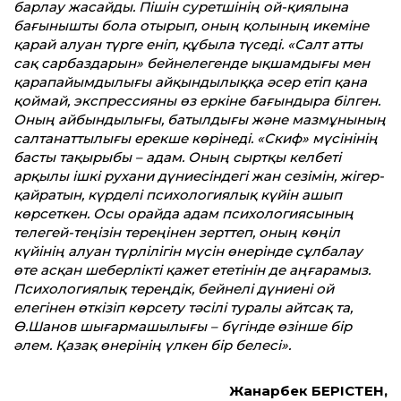
барлау жасайды. Пішін суретшінің ой-қиялына
бағынышты бола отырып, оның қолының икеміне
қарай алуан түрге еніп, құбыла түседі. «Салт атты
сақ сарбаздарын» бейнелегенде ықшамдығы мен
қарапайымдылығы айқындылыққа әсер етіп қана
қоймай, экспрессияны өз еркіне бағындыра білген.
Оның айбындылығы, батылдығы және мазмұнының
салтанаттылығы ерекше көрінеді. «Скиф» мүсінінің
басты тақырыбы – адам. Оның сыртқы келбеті
арқылы ішкі рухани дүниесіндегі жан сезімін, жігер-
қайратын, күрделі психологиялық күйін ашып
көрсеткен. Осы орайда адам психологиясының
телегей-теңізін тереңінен зерттеп, оның көңіл
күйінің алуан түрлілігін мүсін өнерінде сұлбалау
өте асқан шеберлікті қажет ететінін де аңғарамыз.
Психологиялық тереңдік, бейнелі дүниені ой
елегінен өткізіп көрсету тәсілі туралы айтсақ та,
Ө.Шанов шығармашылығы – бүгінде өзінше бір
әлем. Қазақ өнерінің үлкен бір белесі».
Жанарбек БЕРІСТЕН,