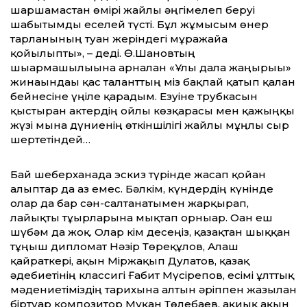
шаршамастан өмірі жайлы әңгімелеп беруі
шабытымды еселей түсті. Бұл жұмысым өнер
тарланының туған жеріндегі мұражайға
қойылыпты», – деді. Ө.Шановтың
шығармашылығына арналған «Ұлы дала жаңғырығы»
жинағындағы қас таланттың міз бақпай қатып қалған
бейнесіне үңіле қарадым. Езуіне трубкасын
қыстырған актердің ойлы көзқарасы мен қажыңқы
жүзі мына дүниенің өткіншілігі жайлы мұңлы сыр
шертетіндей…
Бай шеберханада эскиз түрінде жасап қойған
алыптар да аз емес. Бәлкім, күндердің күнінде
олар да бар сән-салтанатымен жарқырап,
лайықты тұғырларына мықтап орнығар. Оған еш
шүбәм да жоқ. Олар кім десеңіз, қазақтан шыққан
тұңғыш дипломат Нәзір Төреқұлов, Алаш
қайраткері, ақын Міржақып Дулатов, қазақ
әдебиетінің классигі Ғабит Мүсірепов, есімі ұлттық
мәдениетіміздің тарихына алтын әріппен жазылған
біртуар композитор Мұқан Төлебаев, ақиық ақын