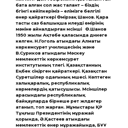
бата алған сол жас талант – біздің
бүгінгі кейіпкеріміз – елімізге белгілі
өнер қайраткері Өмірзақ Шанов.
Қара
тасты саз балшықша илеуді өмірінің
мәніне айналдырған мүсінші Ө.Шанов
1950 жылы Ақтөбе қаласында дүниеге
келген. Н.Гоголь атындағы Алматы
көркемсурет училищесінің және
В.Суриков атындағы Мәскеу
мемлекеттік көркемсурет
институтының түлегі. Қазақстанның
Еңбек сіңірген қайраткері. Қазақстан
Суретшілер одағының мүшесі. Көптеген
халықаралық, республикалық
көрмелердің қатысушысы. Мүсіншілер
арасындағы республикалық
байқауларда бірнеше рет жүлдегер
атанып, топ жарған. Жұмыстары ҚР
Тұңғыш Президентінің мұражай
қорында, Ә.Қастеев атындағы
мемлекеттік өнер мұражайында, БҰҰ