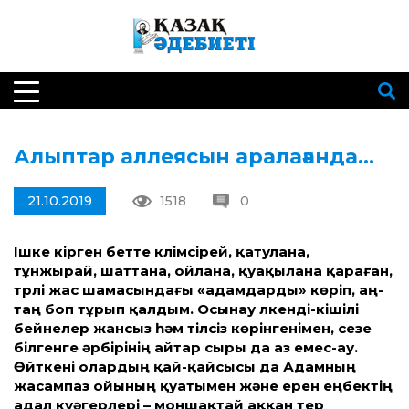
Алыптар аллеясын аралағанда…
21.10.2019
1518
0
Ішке кірген бетте күлімсірей, қатулана,
тұнжырай, шаттана, ойлана, қуақылана қараған,
түрлі жас шамасындағы «адамдарды» көріп, аң-
таң боп тұрып қалдым. Осынау үлкенді-кішілі
бейнелер жансыз һәм тілсіз көрінгенімен, сезе
білгенге әрбірінің айтар сыры да аз емес-ау.
Өйткені олардың қай-қайсысы да Адамның
жасампаз ойының қуатымен және ерен еңбектің
адал куәгерлері – моншақтай аққан тер