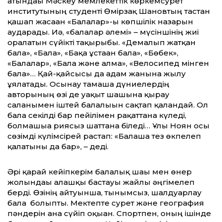
атындағы Мәскеу мемлекеттік көркемсурет
институтының студенті Өмірзақ Шановтың тастан
қашап жасаған «Балалар»-ы көпшілік назарын
аударады. Иә, «балалар әлемі» – мүсіншінің жиі
оралатын сүйікті тақырыбы. «Демалып жатқан
бала», «Бала», «Бақа ұстаған бала», «Бөбек»,
«Балалар», «Бала және алма», «Велосипед мінген
бала»… Қай-қайсысы да адам жанына жылу
ұялатады. Осынау тамаша дүниелердің
авторының өзі де уақыт шашына қырау
салғанымен іштей балалығын сақтап қалғандай. Ол
бала секілді бар пейілімен рақаттана күледі,
болмашыға риясыз шаттана біледі… Ұлы Ноян осы
сөзімді күлімсірей растап: «Балаша тез өкпелеп
қалатыны да бар», – деді.
Әрі қарай кейіпкерім балалық шағы мен өнер
жолындағы алғашқы бастауы жайлы әңгімелеп
берді. Өзінің айтуынша, тынымсыз, шалдуарлау
бала болыпты. Мектепте сурет және география
пәндерін ғана сүйіп оқыған. Спортпен, оның ішінде