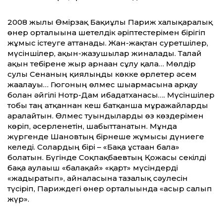
2008 жылы Өмірзақ Бақиұлы Париж халықаралық
өнер орталығына шетелдік әріптестерімен бірігіп
жұмыс істеуге аттанады. Жан-жақтан суретшілер,
мүсіншілер, ақын-жазушылар жиналады. Талай
ақын тебірене жыр арнаған сұлу қала… Мөлдір
сулы Сенаның қиялыңды көкке өрлетер әсем
жағалауы… Гюгоның өлмес шығармасына арқау
болған әйгілі Нотр-Дам ғибадатханасы…. Мүсіншілер
тобы таң атқаннан кеш батқанша мұражайларды
аралайтын. Өлмес туындыларды өз көздерімен
көріп, әсерленетін, шабыттанатын. Мұнда
жүргенде Шановтың бірнеше жұмысы дүниеге
келеді. Солардың бірі – «Бақа ұстаған бала»
болатын. Бүгінде Соқпақбаевтың Қожасы секілді
бақа аулағыш «балақай» «қарт» мүсіндерді
«жадыратып», айналасына тазалық сәулесін
түсіріп, Париждегі өнер орталығында «асыр салып
жүр».