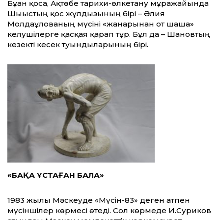
Бұған қоса, Ақтөбе тарихи-өлкетану мұражайында
Шығыстың қос жұлдызының бірі – Әлия
Молдағұлованың мүсіні «жанарынан от шаша»
келушілерге қасқая қарап тұр. Бұл да – Шановтың
кезекті кесек туындыларының бірі.
«БАҚА ҰСТАҒАН БАЛА»
1983 жылы Мәскеуде «Мүсін-83» деген атпен
мүсіншілер көрмесі өтеді. Сол көрмеде И.Суриков