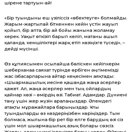
шірене тартуын-ай!
«Бір туындыны еш үзіліссіз «өбектеуге» болмайды.
Жарым-жартылай біткеннен кейін үстін жауып
қойып, бір апта, бір ай бойы жанына жоламау
керек. Уақыт өткізіп барып келіп, матаны ашып
қалғанда, кемшіліктері жарқ етіп көзіңізге түседі», –
дейді мүсінші.
Өз құпиясымен осылайша бөліскен кейіпкерім
шеберханаға саяхат түрінде өрбіген әңгімемізді
жас ізбасарларына айтар кеңесімен аяқтады:
«Шығармашылық иесіне қашанда жаңа әсерлер
қажет. Ал, жаңа әсерлер мен тың ойлардың
қайнар көзі – өмірдің өзі. Табиғат. Адамдар. Дүниені
тану үшін жер жүзін аралаңыздар. Әлемдегі
атақты мұражайларға барыңыздар. Ұлы
туындыларды өз көздеріңізбен көріңіздер. Тым
болмаса, жылына бір рет бір елге барудың өзі сіз
үшін мол шығармашылық азық болары сөзсіз.
Жалпы, адам үнемі ізденісте болуы керек. Өйткені