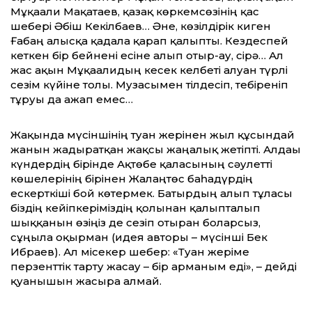
Мұқағали Мақатаев, қазақ көркемсөзінің қас
шебері Әбіш Кекілбаев… Әне, көзілдірік киген
Ғабаң алысқа қадала қарап қалыпты. Кездеспей
кеткен бір бейнені есіне алып отыр-ау, сірә… Ал
жас ақын Мұқағалидың кесек келбеті алуан түрлі
сезім күйіне толы. Музасымен тілдесіп, тебіреніп
тұруы да ғажап емес…
Жақында мүсіншінің туған жерінен жыл құсындай
жанын жадыратқан жақсы жаңалық жетіпті. Алдағы
күндердің бірінде Ақтөбе қаласының сәулетті
көшелерінің бірінен Жалаңтөс баһадүрдің
ескерткіші бой көтермек. Батырдың алып тұлғасы
біздің кейіпкеріміздің қолынан қалыпталып
шыққанын өзіңіз де сезіп отырған боларсыз,
сұңғыла оқырман (идея авторы – мүсінші Бек
Ибраев). Ал місекер шебер: «Туған жеріме
перзенттік тарту жасау – бір арманым еді», – дейді
қуанышын жасыра алмай.