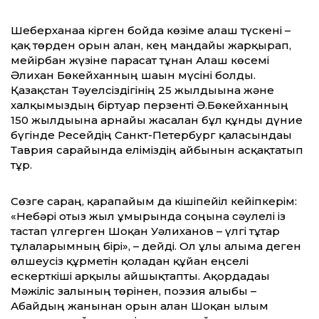
Шеберханаға кірген бойда көзіме алғаш түскені –
қақ төрден орын алған, кең маңдайы жарқырап,
мейірбан жүзіне парасат тұнған Алаш көсемі
Әлихан Бөкейханның шағын мүсіні болды.
Қазақстан Тәуелсіздігінің 25 жылдығына және
халқымыздың біртуар перзенті Ә.Бөкейханның
150 жылдығына арнайы жасалған бұл құнды дүние
бүгінде Ресейдің Санкт-Петербург қаласындағы
Таврия сарайында еліміздің айбынын асқақтатып
тұр.
Сөзге сараң, қара­пайым да кішіпейіл кейіпкерім:
«Не­бә­рі отыз жыл ғұмы­рында соңына сәу­лелі із
тастап үлгерген Шоқан Уәлиханов – үлгі тұтар
тұлғаларымның бірі», – дейді. Ол ұлы ғалымға деген
өлшеусіз құрметін қоладан құйған еңселі
ескерткіші арқылы айшықтапты. Ақордадағы
Мәжіліс залының төрінен, поэзия алыбы –
Абайдың жанынан орын алған Шоқан ғылым