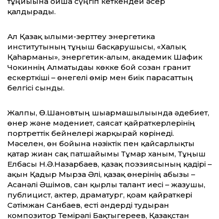
тұңғиығына ойша сүңгіп кеткендей әсер
қалдырады.
Ал Қазақ ғылыми-зерттеу энергетика
институтының тұңғыш басқарушысы, «Халық
Қаһарманы», энергетик-ғалым, академик Шафик
Чокиннің Алматыдағы көкке бой созған гранит
ескерткіші – өнегелі өмір мен биік парасаттың
белгісі сынды.
Жалпы, Ө.Шановтың шығармашылығында әдебиет,
өнер және мәдениет, саясат қайраткерлерінің
портреттік бейнелері жарқырай көрінеді.
Мәселен, өн бойына нәзіктік пен қайсарлықты
қатар жиған сақ патшайымы Тұмар ханым, Тұңғыш
Елбасы Н.Ә.Назарбаев, қазақ поэзиясының қадірі –
ақын Қадыр Мырза Әлі, қазақ өнерінің абызы –
Асанәлі Әшімов, сан қырлы талант иесі – жазушы,
публицист, актер, драматург, қоғам қайраткері
Сәтімжан Санбаев, есті әндерді тудырған
композитор Темірәлі Бақтыгереев, Қазақстан