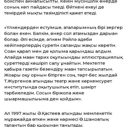
бокспен айналысыпты. Кейін мүсіншілік өнерде
соның көп пайдасы тиеді. Өйткені екеуі де
темірдей мықты төзімділікті қажет етеді.
«Үлкендерден естуімше, аталарымның бірі зергер
болған екен. Бәлкім, өнер сол атамыздан дарыған
болар. Әлі есімде, әпкем Рәйлә әдеби
кейіпкерлердің суретін салғанды жақсы көретін.
Соған қарап мен де қолыма қарындаш алдым.
Алайда маған тарих оқулығындағы иллюстрациялық
суреттерді көшіріп салу ұнайтын. Мектепте
қабырға газетін безендіру маған тапсырылатын.
Жоғары оқу орнын бітірген соң, төрт-бес жылдай
Т.Жүргенов атындағы театр және көркемсурет
институтында оқытушылық етіп, шәкірт
тәрбиеледім. Сосын біржола жеке
шығармашылығыма ден қойдым».
Ал 1997 жылы Ә.Қастеев атындағы мемлекеттік
мұражайда өткен жеке көрмесі Ө.Шановтың
талантын бар қырынан танытады.