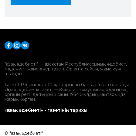
"Қазақ әдебиеті" — Қазақстан Республикасының әдебиет,
мәдениет және өнер газеті. Әр апта сайын, жұма күні
шығады.
Газет 1934 жылдың 10 қаңтарынан бастап шыға бастады.
«Қазақ әдебиеті» газеті — Қазақстан жазушылар одағының
органы ретінде тұңғыш саны 1934 жылдың қаңтарында
жарық көрген.
«Қазақ әдебиеті» - газетінің тарихы
© "Қазақ әдебиеті".