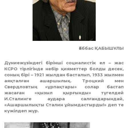
Ғаббас ҚАБЫШҰЛЫ
Дүниежүзіндегі бірінші социалистік ел – жас
КСРО тірлігінде небір қияметтер болды десек,
соның бірі – 1921 жылдан басталып, 1933 жылмен
аяқталған ашаршы­лық. Троцкий мен
Свердловтың «ұрпақ­тары» солар бастап
жасаған «қызыл қырғынды» түгелдей
И.Сталинге аудара салғандарындай,
«Ашаршылықты Сталин ұйымдастырды!» деп те
күжілдеп жүр.