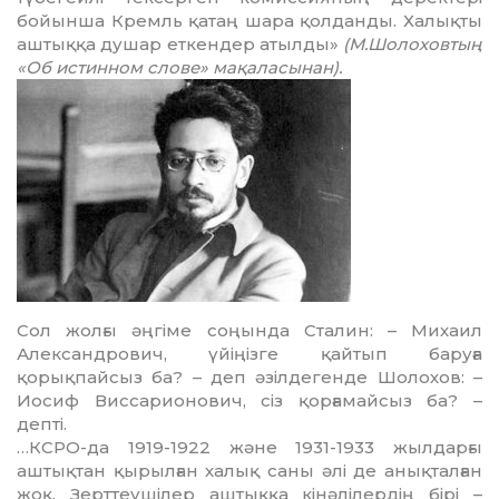
бойынша Кремль қатаң шара қолданды. Халықты
аштыққа душар еткендер атылды»
(М.Шолоховтың
«Об истинном слове» мақаласынан).
Сол жолғы әңгіме соңында Сталин: – Михаил
Александро­вич, үйіңізге қайтып баруға
қорықпайсыз ба? – деп әзілдегенде Шолохов: –
Иосиф Виссарионович, сіз қорғамайсыз ба? –
депті.
…КСРО-да 1919-1922 және 1931-1933 жылдарғы
аштықтан қырылған халық саны әлі де анықталған
жоқ. Зерттеушілер аштыққа кінәлілердің бірі –