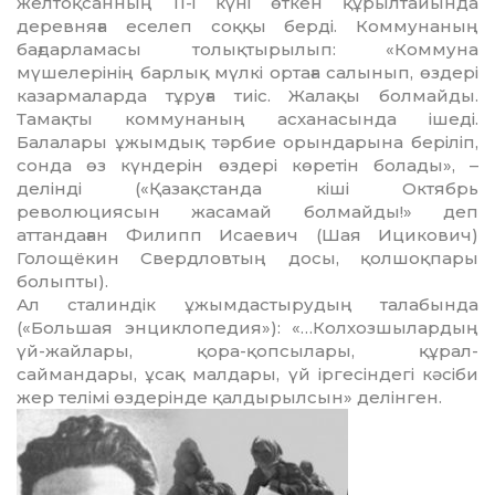
желтоқсанның 11-і күні өткен құрылтайында
деревняға еселеп соққы берді. Коммунаның
бағдарламасы толықтырылып: «Коммуна
мүшелерінің барлық мүлкі ортаға салынып, өздері
казармаларда тұруға тиіс. Жалақы болмайды.
Тамақты коммунаның асханасында ішеді.
Балалары ұжымдық тәрбие орындарына беріліп,
сонда өз күндерін өздері көретін болады», –
делінді («Қазақстанда кіші Октябрь
революциясын жасамай болмайды!» деп
аттандаған Филипп Исаевич (Шая Ицикович)
Голощёкин Свердловтың досы, қолшоқпары
болыпты).
Ал сталиндік ұжымдастырудың талабында
(«Большая энциклопедия»): «…Колхозшылардың
үй-жайлары, қора-қопсылары, құрал-
саймандары, ұсақ малдары, үй іргесіндегі кәсіби
жер телімі өздерінде қалдырылсын» делінген.