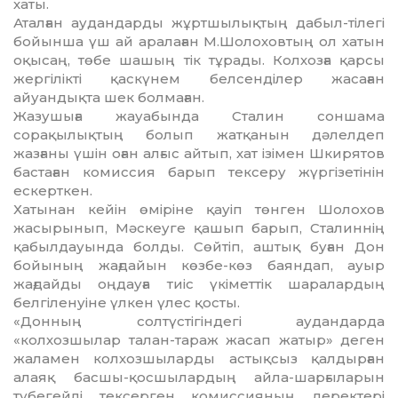
хаты.
Аталған аудандарды жұртшы­лықтың дабыл-тілегі
бойынша үш ай аралаған М.Шолоховтың ол хатын
оқысаң, төбе шашың тік тұрады. Колхозға қарсы
жергілікті қаскүнем белсенділер жасаған
айуандықта шек болмаған.
Жазушыға жауабында Сталин соншама
сорақылықтың болып жатқанын дәлелдеп
жазғаны үшін оған алғыс айтып, хат ізімен Шкирятов
бастаған комиссия барып тексеру жүргізетінін
ескерткен.
Хатынан кейін өміріне қа­уіп төнген Шолохов
жасырынып, Мәскеуге қашып барып, Сталиннің
қабылдауында болды. Сөйтіп, аштық буған Дон
бойының жағдайын көзбе-көз баяндап, ауыр
жағдайды оңдауға тиіс үкіметтік шаралардың
белгіленуіне үлкен үлес қосты.
«Донның солтүстігіндегі аудандарда
«колхозшылар талан-тараж жасап жатыр» деген
жаламен колхозшыларды астықсыз қалдырған
алаяқ басшы-қосшылардың айла-шарғыларын
түбегейлі тексерген комиссияның деректері