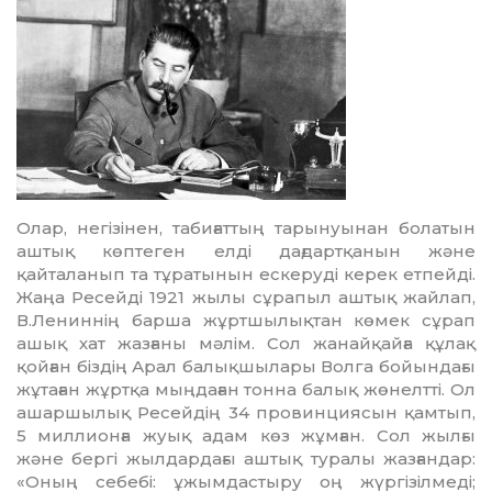
Олар, негізінен, табиғаттың тарынуынан болатын
аштық көптеген елді дағдартқанын және
қайталанып та тұратынын ескеруді керек етпейді.
Жаңа Ресейді 1921 жылы сұрапыл аштық жайлап,
В.Лениннің барша жұртшылықтан көмек сұрап
ашық хат жазғаны мәлім. Сол жанайқайға құлақ
қойған біздің Арал балықшылары Волга бойындағы
жұтаған жұртқа мыңдаған тонна балық жөнелтті. Ол
ашаршылық Ресейдің 34 провинциясын қамтып,
5 миллионға жуық адам көз жұмған. Сол жылғы
және бергі жылдардағы аштық туралы жазғандар:
«Оның себебі: ұжымдастыру оң жүргізілмеді;