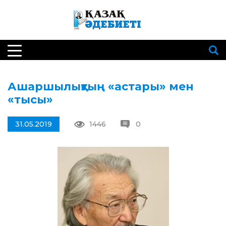
Ашаршылықтың «астары» мен
«тысы»
31.05.2019
1446
0