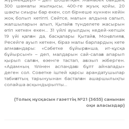
300 шамалы жылқысы, 400-ге жуық қойы, 20
шақты сиыры бар екен, сол бірнеше күннен кейін
жоқ болып кетіпті. Сөйтсе, малын алдына салып,
жалшыларын алып, Қытайға түнделете жасырын
өтіп кеткен екен… 31 үйлі ауылдың кедей-кепшік
19 үйі қалған да, басқалары Қытайға, Моңғолияға,
Ресейге ауып кеткен, біраз малы барлардың кете
алмағандары: «Сәбетке бұйырғанша, ит-құсқа
бұйырсын!» – деп, малдарын сай-салаға апарып
қырып салған, өзенге тастап, ағызып жіберген.
«Адамның тілінен аспандағы бұлт айналады»
деген сол. Советке іштей қарсы арандатушылар
табиғаттың тарынуынан басталған ашаршылықты
солайша асқындырыпты…
(Толық нұсқасын газеттің №21 (3655) санынан
оқи аласыздар)