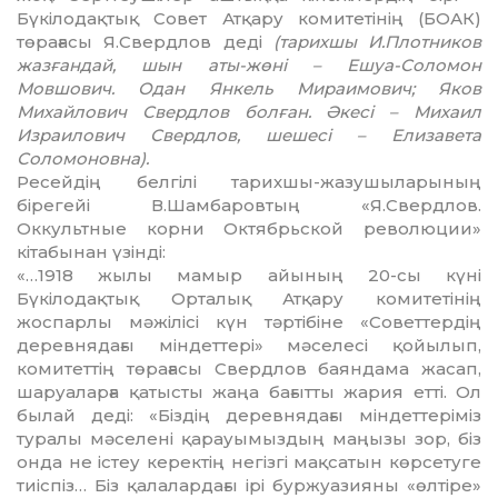
Бүкілодақтық Совет Атқару комитетінің (БОАК)
төрағасы Я.Свердлов деді
(тарихшы И.Плотников
жазғандай, шын аты-жөні – Ешуа-Соломон
Мовшович. Одан Янкель Мираимович; Яков
Михайлович Свердлов болған. Әкесі – Михаил
Израилович Свердлов, шешесі – Елизавета
Соломоновна).
Ресейдің белгілі тарихшы-жазушыларының
бірегейі В.Шам­ба­ровтың «Я.Свердлов.
Оккультные корни Октябрьской революции»
кітабынан үзінді:
«…1918 жылы мамыр айының 20-сы күні
Бүкілодақтық Орталық Атқару комитетінің
жоспарлы мә­жілісі күн тәртібіне «Советтердің
деревнядағы міндеттері» мәселесі қойылып,
комитеттің төрағасы Свердлов баяндама жасап,
шаруа­ларға қатысты жаңа бағытты жария етті. Ол
былай деді: «Біздің деревнядағы міндеттеріміз
туралы мәселені қарауымыздың маңызы зор, біз
онда не істеу керектің негізгі мақсатын көрсетуге
тиіспіз… Біз қалалардағы ірі буржуазияны «өлтіре»