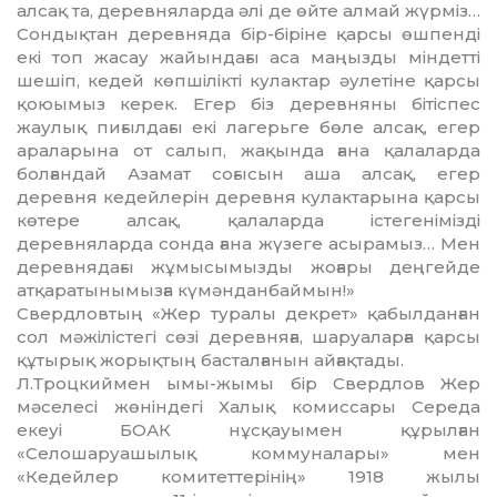
алсақ та, деревняларда әлі де өйте алмай жүрміз…
Сондықтан деревняда бір-біріне қарсы өшпенді
екі топ жасау жайындағы аса маңызды міндетті
шешіп, кедей көпшілікті кулактар әулетіне қарсы
қоюымыз керек. Егер біз деревняны бітіспес
жаулық пиғылдағы екі лагерьге бөле алсақ, егер
араларына от салып, жақында ғана қалаларда
болғандай Азамат соғысын аша алсақ, егер
деревня кедейлерін деревня кулактарына қарсы
көтере алсақ, қалаларда істегенімізді
деревняларда сонда ғана жүзеге асырамыз… Мен
деревнядағы жұмысымызды жоғары деңгей­де
атқаратынымызға күмәндан­баймын!»
Свердловтың «Жер туралы дек­рет» қабылданған
сол мәжілістегі сөзі деревняға, шаруаларға қарсы
құтырық жорықтың басталғанын айғақтады.
Л.Троцкиймен ымы-жымы бір Свердлов Жер
мәселесі жөніндегі Халық комиссары Середа
екеуі БОАК нұсқауымен құрылған
«Селошаруашылық коммуналары» мен
«Кедейлер комитеттерінің» 1918 жылы