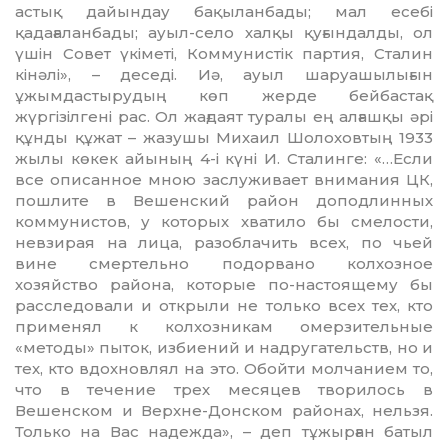
астық дайындау бақыланбады; мал есебі
қадағаланбады; ауыл-село халқы қуғындалды, ол
үшін Совет үкіметі, Коммунистік партия, Сталин
кінәлі», – деседі. Иә, ауыл шаруашылығын
ұжымдастырудың көп жерде бейбастақ
жүргізілгені рас. Ол жағдаят туралы ең алғашқы әрі
құнды құжат – жазушы Михаил Шолоховтың 1933
жылы көкек айының 4-і күні И. Сталинге: «…Если
все описанное мною заслуживает внимания ЦК,
пошлите в Вешенский район доподлинных
коммунистов, у которых хватило бы смелости,
невзирая на лица, разоблачить всех, по чьей
вине смертельно подорвано колхозное
хозяйство района, которые по-настоящему бы
расследовали и открыли не только всех тех, кто
применял к колхозникам омерзительные
«методы» пыток, избиений и надругательств, но и
тех, кто вдохновлял на это. Обойти молчанием то,
что в течение трех месяцев творилось в
Вешенском и Верхне-Донском районах, нельзя.
Только на Вас надежда», – деп тұжырған батыл