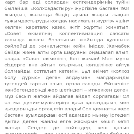
қарт бар еді, солардан естігендерімнің түйіні
былайша: «Колхоздастыру» жүргізіле бастаған 1931
жылдың жазында біздің ауылға жоғары жақтан
«ұжымдастыруды қолдау насихатын жүргізу үшін»
келген қаратаяқ қазақ жігіт жұртты жинатып,
«Совет өкіметінің коллективизация саясаты
халыққа жақсы болатыны» жайында құлшына
сөйлейді де, жиналыстан кейін, іңірде, Жамабек
байды және алты орта шаруаны оңашалап алып,
оларға: «Совет өкіметінің беті жаман! Мен мұны
сіздерге ғана айтып отырмын, көпшілікке айтуға
болмайды, сотталып кетемін. Бұл өкімет «колхоз
болу дұрыс» деген алдаумен малдарыңды
түгелдей тартып алып, ортаға салады. Өйткеніне
көнбегендеріңді жер шетіндегі – итжеккен деген,
мұз басып жатқан айдалаға айдап сорлатады! Ол
ол ма, дүние-мүліктеріңе қоса қатындарың мен
қыздарыңды ортақ етіп алады! Сол қиянатты көре
бастаған ауылдардағы есті адамдар мынау іргедегі
Қытай деген жайлы елге жасырын көшіп кетіп
жатыр. Сендер де сөйтіңдер, кеш қалып
жүрмеңдер!» – деп шошытқан. Жамабек байдың