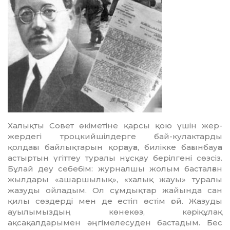
Халықты Совет өкіметіне қарсы қою үшін жер-
жердегі троцкийшілдерге бай-кулактарды
қолдағы байлықтарын қорғауға, билікке бағынбауға
астыртын үгіттеу туралы нұсқау берілгені сөзсіз.
Бұлай деу себебім: журналшы жолым басталған
жылдары «ашаршылық», «халық жауы» туралы
жазуды ойладым. Ол сұмдықтар жайында сан
қилы сөздерді мен де естіп өс­тім ғой. Жазуды
ауылымыздың көнекөз, кәріқұлақ
ақсақалдарымен әңгі­ме­лесуден бастадым. Бес