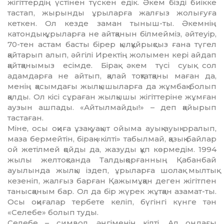
жігіттердің үстінен түскен едік. Әкем бізді биікке
тастап, жырынды ұрыларға жалғыз жолығуға
кеткен. Ол кезде заман тыныш-ты. Әкемнің
катондық ұрыларға не айтқа­нын білмейміз, әйтеуір,
70-тен астам басты бірер қылқұйрықсыз ғана түгел
қайтарып алып, әйгілі Иректің жолымен кері айдап
қайтқанымыз есімде. Бірақ әкем түсі суық сол
адамдарға не айтып, қалай тоқтатқаны маған да,
менің қасымдағы жылқышыларға да жұмбақ болып
қалды. Ол кісі сұраған жыл­қышы жігіттеріне жұмған
аузын аш­пады. «Айтылмайды!» – деп қайырып
тастаған.
Міне, осы оқиға ұзақ уақыт ойыма ауық-ауық оралып,
маза бермейтін, бірақ «кілті» табылмай, қазық байлар
ой жетілмей қойды да, жазуды құп көрмедім. 1994
жылы желтоқсанда Талдықорғанның Қабанбай
ауылында жылқы іздеп, ұрыларға шолақ мылтық
кезеніп, жалғыз барған Қажымұқан деген жігітпен
танысқаным бар. Ол да бір жүрек жұтқан азамат-ты.
Осы оқиғалар тербете келіп, бүгінгі күнге тән
«Селебе» болып туды.
Селебе – символ, әңгіменің кілті. Ал ондағы