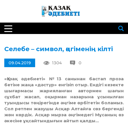
Селебе – символ, әңгіменің кілті
09.04.2019
1304
0
«Қазақ әдебиеті» №13 санынан бастап проза
бетіне жаңа «дәстүр» енгізіп отыр. Ендігі кезекте
шығармасы жарияланған автормен шағын
сұхбат жасап, оқырман назарына ұсынылған
туындысы төңірегінде әңгіме өрбітетін боламыз.
Сол ретпен жазушы Асқар Алтайға сөз бергенді
жөн көрдік. Асқар мырза әңгімедегі Мұсаның өз
әкесіне ұқсайтындығын айтып қалды…