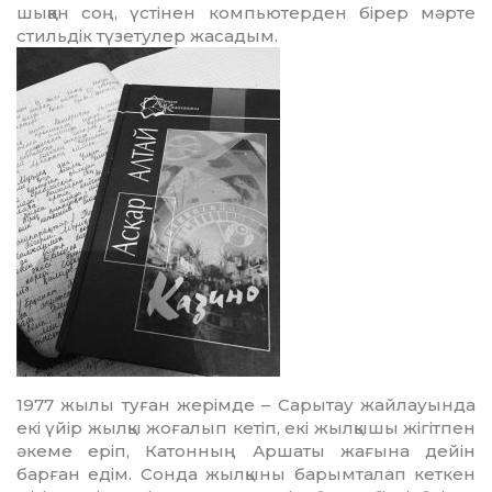
шыққан соң, үстінен компьютерден бірер мәрте
стильдік түзетулер жасадым.
1977 жылы туған жерімде – Сарытау жайлауында
екі үйір жылқы жоғалып кетіп, екі жылқышы жігітпен
әкеме еріп, Катон­ның Аршаты жағына дейін
барған едім. Сонда жылқыны барымталап кеткен