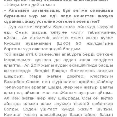
– Жақсы. Мен дайынмын.
– Алдымен айтыңызшы, бұл әңгіме ойы­ңыз­­да
бұрыннан жүр ме еді, әлде кенеттен жазу­ға
сұранып, жазу үстеліне жетелеп әкелді ме?
– Бұл әңгіме сорабы бұрыннан ойымда жүруші
еді. Оның жарыққа келуіне «кілті» табылмай-ақ
қойған… Ал әңгіменің «кілтін» өткен жылы күзде
Күршім ауданының (ШҚО) 90 жылдығына
барғанымда оқыс тапқандай болдым.
Той жақсы өтті, бірақ көңілім алабұрта берді. Өйткені
Марқакөлмен қосылса да, аудан халқы селдіреп
қалыпты… Ал 2017 жы­лы аудан әкімшілігінде басшы
қызмет­кердің белдісі Бақытқан Өлмесеков ағамыз
шақырып, Марқа жағын дәрігер, кластасым
Базарбек Оқасов пен журналист, қаройлық Сайлау
Төлеуовпен аралап шыққам. Жер иен жатыр. Баяғы
қалың ел, қайысқан мал жоқ. Жаным ауырып қайтқам…
Ал иен жат­қан жер жау шақырады. Осы ой қаңтар
айын­да қолыма қалам алуыма тікелей себеп­кер
болды. Содан үш-төрт күнде жазып шықтым.
Кәмшат (менің қолжаз­бамды басқан әйел) басып