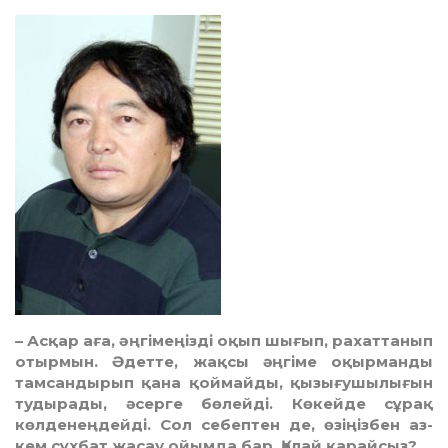
– Асқар аға, әңгімеңізді оқып шығып, рахат­танып
отырмын. Әдетте, жақсы әңгіме оқырманды
тамсандырып қана қоймайды, қызығушылығын
тудырады, әсерге бөлейді. Көкейде сұрақ
көлденеңдейді. Сол себептен де, өзіңізбен аз-
кем сұхбат жасау ойымда бар. Қалай қарайсыз?