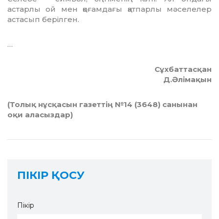
астарлы ой мен қоғамдағы қатпарлы мәселелер
астасып берілген.
…
Сұхбаттасқан
Д.Әлімақын
(Толық нұсқасын газеттің №14 (3648) санынан
оқи аласыздар)
ПІКІР ҚОСУ
Пікір