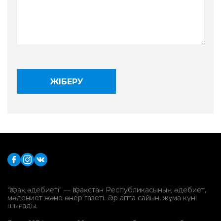
"Қазақ әдебиеті" — Қазақстан Республикасының әдебиет,
мәдениет және өнер газеті. Әр апта сайын, жұма күні
шығады.