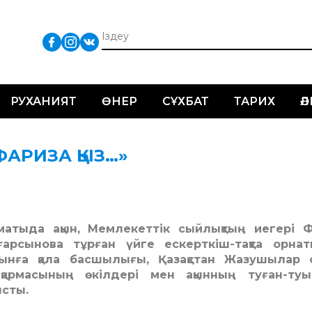
РУХАНИЯТ
ӨНЕР
СҰХБАТ
ТАРИХ
Ә
ФАРИЗА ҚЫЗ…»
матыда ақын, Мемлекеттік сыйлықтың иегері 
ғарсынова тұрған үйге ескерткіш-тақта орна
ынға қала басшылығы, Қазақстан Жазушылар 
сқармасының өкілдері мен ақынның туған-туы
ысты.