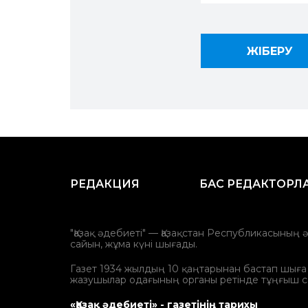
РЕДАКЦИЯ
БАС РЕДАКТОРЛ
"Қазақ әдебиеті" — Қазақстан Республикасының 
сайын, жұма күні шығады.
Газет 1934 жылдың 10 қаңтарынан бастап шыға ба
жазушылар одағының органы ретінде тұңғыш с
«Қазақ әдебиеті» - газетінің тарихы