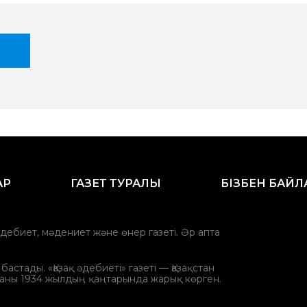
АР
ГАЗЕТ ТУРАЛЫ
БІЗБЕН БАЙ
әдебиет, мәдениет және өнер газеті. Әр апта
стады. «Қазақ әдебиеті» газеті — Қазақстан
аны 1934 жылдың қаңтарында жарық көрген.