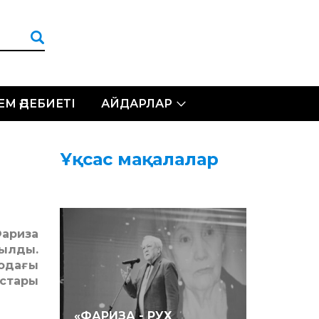
ЛЕМ ӘДЕБИЕТІ
АЙДАРЛАР
Ұқсас мақалалар
Фариза
тылды.
одағы
стары
«ФАРИЗА - РУХ