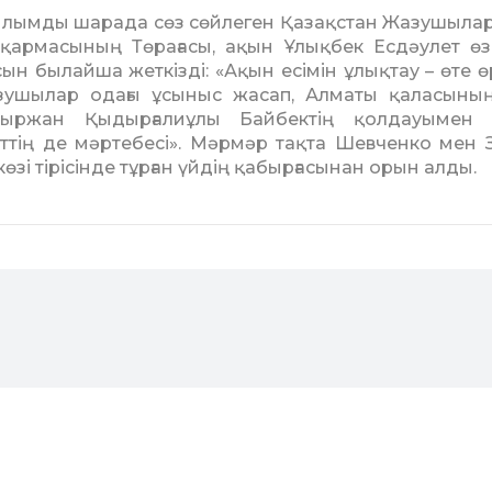
ылымды шарада сөз сөй­леген Қазақстан Жазушылар 
қармасының Төрағасы, ақын Ұлықбек Есдәулет өз т
ын былайша жеткізді: «Ақын есімін ұлықтау – өте өр
у­шылар одағы ұсыныс жасап, Алматы қаласының
уыр­жан Қыдырғалиұлы Байбектің қолдауымен б
еттің де мәртебесі». Мәр­мәр тақта Шевченко мен 
өзі тірісінде тұрған үйдің қабыр­ғасынан орын алды.