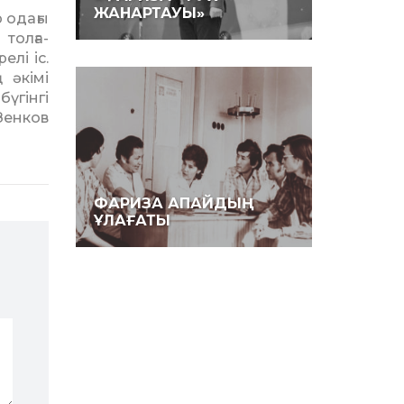
ЖАНАРТАУЫ»
ода­ғы
ол­ға­
елі іс.
 әкімі
үгінгі
Зенков
ФАРИЗА АПАЙДЫҢ
ҰЛАҒАТЫ