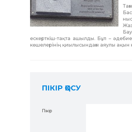
Тағ
Бас
ныс
Жаз
Ба
ескерткіш-тақ­та ашылды. Бұл – әдеби
көшелері­нің қиылысындағы аяу­лы ақын к
ПІКІР ҚОСУ
Пікір