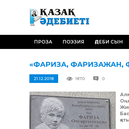
ПРОЗА
ПОЭЗИЯ
ӘДЕБИ СЫН
«ФАРИЗА, ФАРИЗАЖАН, 
21.12.2018
1870
0
Ал
Оң
Жи
Ба
қат