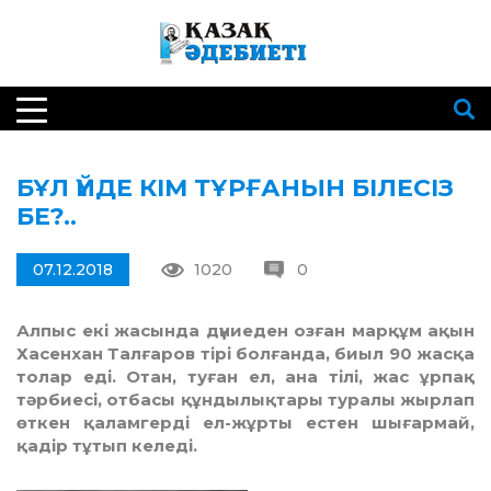
БҰЛ ҮЙДЕ КІМ ТҰРҒАНЫН БІЛЕСІЗ
БЕ?..
07.12.2018
1020
0
Алпыс екі жасында дүниеден озған марқұм ақын
Хасенхан Талғаров тірі болғанда, биыл 90 жасқа
толар еді. Отан, туған ел, ана тілі, жас ұрпақ
тәрбиесі, отбасы құндылықтары туралы жырлап
өткен қаламгерді ел-жұрты естен шығармай,
қадір тұтып келеді.