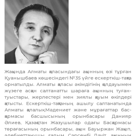
Жақында Алматы қаласындағы ақынның өзі тұрған
Қуанышбаев көшесіндегі №35 үйге ескерткіш-тақта
орнатылды. Алматы қаласы әкімдігінің қолдауымен
жүзеге асқан салтанатты шараға ақынның туған-
туыстары, жерлестері мен зиялы қауым өкілдері
қатысты. Ескерткіш-тақтаның ашылу сал­танатында
Алматы қалалық Мәде­ниет және мұрағаттар бас­
қармасы басшысының орын­ба­сары Данияр
Әлиев, Қазақстан Жазушылар одағы Басқармасы
төрағасының орынбасары, ақын Бауыржан Жақып,
әдебиеттанушы ғалым Сәрсенбі Дәуіт, ақынның