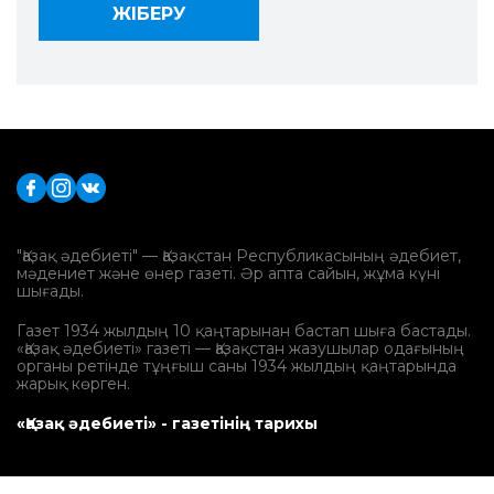
"Қазақ әдебиеті" — Қазақстан Республикасының әдебиет,
мәдениет және өнер газеті. Әр апта сайын, жұма күні
шығады.
Газет 1934 жылдың 10 қаңтарынан бастап шыға бастады.
«Қазақ әдебиеті» газеті — Қазақстан жазушылар одағының
органы ретінде тұңғыш саны 1934 жылдың қаңтарында
жарық көрген.
«Қазақ әдебиеті» - газетінің тарихы