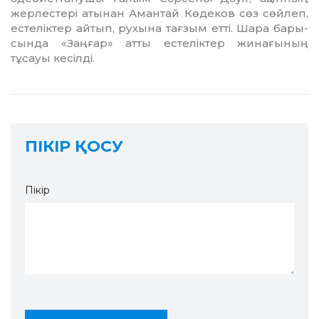
жерлес­тері атынан Амантай Көде­ков сөз сөйлеп,
естеліктер айтып, рухына тағзым етті. Шара бары­
сында «Заңғар» атты естеліктер жинағы­ның
тұсауы кесілді.
ПІКІР ҚОСУ
Пікір