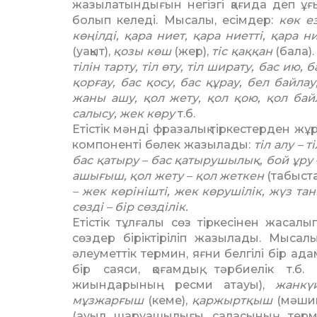
жазылатындығын негізгі қағида деп ұғы
болып келеді. Мысалы, есімдер:
көк ез
көңілді, қара ниет, қара ниетті, қара н
(уақыт),
қозы көш
(жер),
тіс қаққан
(бала).
тілін тарту, тіл өту, тіл ширату, бас ию, 
қорғау, бас қосу, бас құрау, бел байла
жаны ашу, қол жету, қол қою, қол байл
салысу, жек көру
т.б.
Етістік мәнді фразалық тіркес­тер­ден ж
компоненті бөлек жазылады:
тіл алу – 
бас қатыру – бас қатырушылық, бой ұру
ашығыш, қол жету – қол жеткен
(табыста
– жек көрінішті, жек көрушілік, жүз та
сөзді – бір сөзділік.
Етістік тұлғалы сөз тіркесінен жасалы
сөз­дер біріктіріліп жазылады. Мыса­л
әлеуметтік термин, яғни белгілі бір ад
бір саяси, қоғам­дық, тәрбиелік т.б. 
жиындарының ресми ата­уы),
жанкү
мұзжарғыш
(кеме),
қаржыртқыш
(мәшин
(ауыл шаруашылығы саласының термин