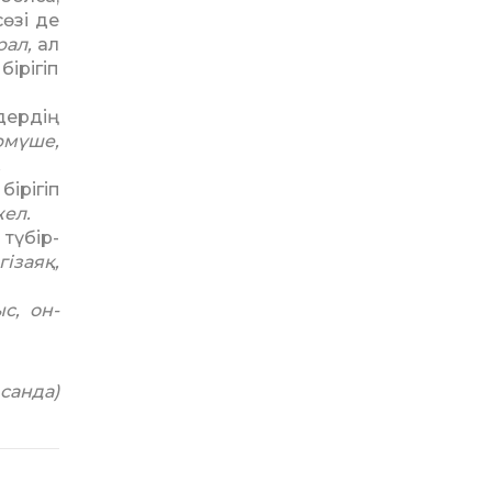
өзі де
рал,
ал
і­рігіп
ердің
рмүше,
.
бірігіп
жел.
 түбір­
гізаяқ,
с, он­
 санда)