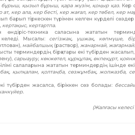
а бұрыш, қызыл бұ­рыш, қара жүзім, қоңыр қаз.
Кер с
 ат, кер ала, кер бесті, кер жағал, кер төбел, кер ма
ып барып тіркескен түрімен келген күрделі сөздер б
 кертақыс, кертарт­па.
н өндіріс-техника саласына жататын терминд
п келеді. Мысалы:
сегізжақ, үшжақ, көпмү­ше, бі
отлован),
майбал­шық
(раствор),
жанармай, жағар­май
ысты терминдердің бір­қатары екі түбірден жасалып, 
лену),
сарыауру, көк­жө­тел, құрқұлақ, өкпеқұрт, қоян­
білімі салаларына жата­тын терминдердің ішінде екі
абақ, қылқалам, қолтаңба, сөз­жұмбақ, жолжазба, се
і түбірден жасалса, бірік­кен сөз болады:
бессайы
анкүйер.
(Жалғасы келесі