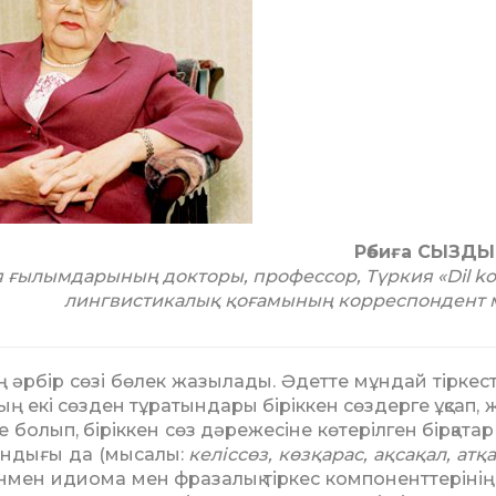
Рәбиға СЫЗДЫ
я ғылымдарының докторы, профессор, Түркия «Dil k
лингвистикалық қоғамының корреспондент 
ң әрбір сөзі бөлек жазы­лады. Әдетте мұндай тіркес
ың екі сөзден тұратындары біріккен сөздерге ұқсап, 
 болып, біріккен сөз дәре­же­сіне көтерілген бірқатар
андығы да (мысалы:
келіссөз, көзқарас, ақсақал, атқ
егенмен идиома мен фразалық тіркес компоненттеріні