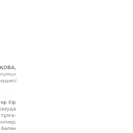
ҚОВА,
orumu»
мүшесi
тер бір
жазуда
 тұлға­
амінер,
ң бөлек