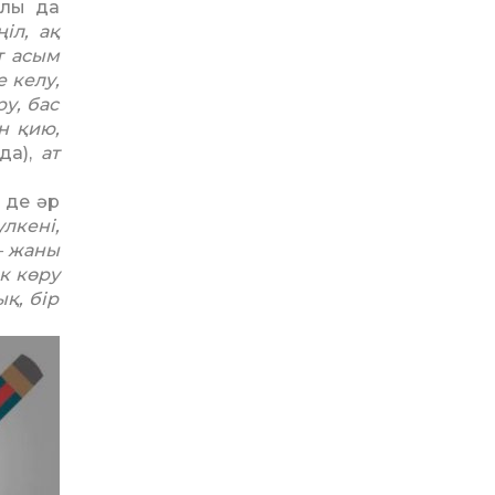
алы да
ңіл, ақ
т асым
ге келу,
ру, бас
н қию,
да),
ат
ң де әр
үлкені,
– жаны
к көру
қ, бір