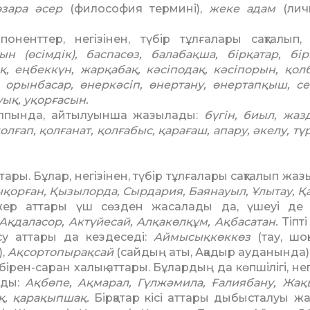
зара әсер
(философия тер­мині),
жеке адам
(личн
енттер, негізінен, түбір тұл­ға­лары сақталып, б
 (өсім­дік), баспасөз, балабақша, бірқа­тар, бір
қ, еңбеккүн, жарқабақ, кәсіподақ, кәсіпорын, қол
, орынбасар, өнеркәсіп, өнертану, өнертапқыш, сег
уық, уқорғасын.
қалпында, айтылуынша жазылады:
бүгін, биыл, жазд
қолғап, қолғанат, қолғабыс, қарағаш, апару, әкелу, тү
ары. Бұлар, негізі­нен, түбір тұлғалары сақталып жа­з
қорған, Қызы­лор­да, Сырдария, Баянауыл, Ұлытау, Қ
ер аттары үш сөзден жасалады да, үшеуі де б
Ақдаласор, Ак­түй­есай, Алқакөлқұм, Ақбасатан.
Тіпті
у аттары да кез­де­седі:
Аймысықкөккөз
(тау, шоқ
,
Ақсортопырақсай
(сайдың аты, Ақадыр ауданында)
 бірен-саран халық аттары. Бұлардың да көпшілігі, нег
ады:
Ақбөпе, Ақ­ма­рал, Гүлжәмила, Ғалиябану, Жа­қ
қ, қарақыпшақ.
Бірқатар кісі аттары дыбысталуы ж