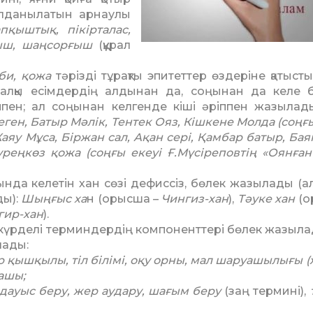
л­даныла­тын арнаулы
п­қыштық, пікір­талас,
тқыш, шаңсорғыш
(құрал
 би, қожа
тәрізді тұрақты эпитеттер өздеріне қатысты
лқы есімдердің алдынан да, соңынан да келе б
ппен; ал соңынан келгенде кіші әріппен жазылад
еген, Батыр Мәлік, Тентек Ояз, Кішкене Молда (соңғы
яу Мұса, Біржан сал, Ақан сері, Қамбар ба­тыр, Баян
реңкөз қожа (соңғы екеуі Ғ.Мүсіреповтің «Оян­ған
ңында келетін хан сөзі де­фис­сіз, бөлек жазылады (
ды):
Шыңғыс ха
н (орысша –
Чингиз-хан
),
Тәуке хан
(о
ир-хан
).
күрделі терминдердің компоненттері бөлек жазыла
лады:
р қышқылы, тіл білімі, оқу орны, мал шаруашылығы
(
ғашы;
дауыс беру, жер аудару, ша­ғым беру
(заң термині),