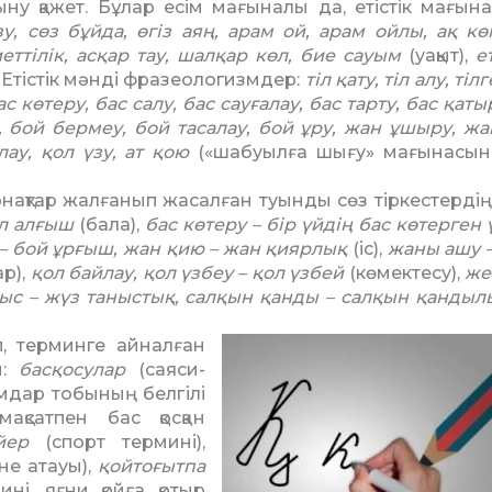
ну қажет. Бұлар есім мағы­на­лы да, етістік мағын
у, сөз бұйда, өгіз аяң, арам ой, арам ой­лы, ақ кө
иеттілік, асқар тау, шалқар көл, бие сауым
(уақыт),
е
 Етістік мәнді фразеологизмдер:
тіл қату, тіл алу, тіл
бас көтеру, бас салу, бас сауғалау, бас тарту, бас қаты
у, бой бермеу, бой тасалау, бой ұру, жан ұшыру, жа
ау, қол үзу, ат қою
(«ша­буыл­ға шығу» мағынасын
ұрнақтар жалғанып жасал­ған туынды сөз тіркестерді
тіл алғыш
(бала),
бас көтеру – бір үйдің бас көтерген 
 – бой ұрғыш, жан қию – жан қиярлық
(іс),
жаны ашу 
р),
қол байлау, қол үзбеу – қол үзбей
(көмектесу),
же
ныс – жүз таныстық, салқын қан­ды – салқын қандылы
п, терминге айналған
ы:
басқосулар
(саяси-
амдар тобы­ның белгілі
мақсатпен бас қосқан
йер
(спорт термині),
е атауы),
қойтоғытпа
і, яғни қойға қотыр