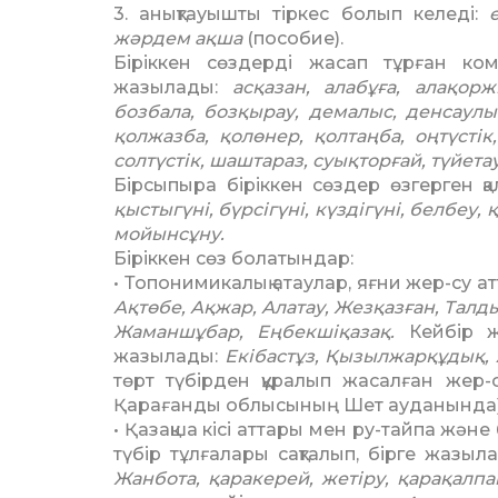
3. анықтауышты тіркес болып келеді:
ө
жәрдем ақша
(пособие).
Біріккен сөздерді жасап тұрған компон
жазылады:
асқазан, алабұға, алақоржын
бозбала, бозқырау, демалыс, денсаулы
қолжазба, қолөнер, қолтаңба, оңтүстік
солтүстік, шаштараз, суықторғай, түйета
Бірсыпыра біріккен сөздер өзгерген 
қыстыгүні, бүрсігүні, күздігүні, белбеу, 
мойынсұну.
Біріккен сөз болатындар:
• Топонимикалық атаулар, яғни жер-су атт
Ақтөбе, Ақжар, Алатау, Жезқазған, Талды
Жаманшұбар, Еңбек­шіқазақ.
Кейбір ж
жазылады:
Екібастұз, Қызыл­жарқұдық, 
төрт түбірден құралып жасалған жер-с
Қарағанды облысының Шет ауданында)
• Қазақша кісі аттары мен ру-тай­па және
түбір тұлғалары сақта­лып, бірге жазыл
Жанбота, қаракерей, жетіру, қарақалпа