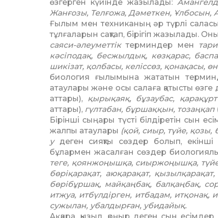
өзгерген күйінде жа­зы­лады:
Амангелді
Жанғозы, Телғожа, Дә­мет­кен, Ұлбосын,
Ғылым мен техниканың әр түрлі саласы
тұлғаларын сақтап, бірігіп жазыла­ды. Он
саяси-әлеуметтік
терминдер мен
тари
кәсіпо­дақ, бесжылдық, көзқарас, баспа
шикізат, қолбасы, келіссөз, қонақасы, өне
биология ғылымына жататын терминдер, 
атаулары және осы салаға қатысты өзге
ат­тары),
қырықаяқ, бұзаубас, қа­ра­құрт
аттары),
гүлтабан, бұршаққын, тозаңқап
Бірінші сыңары түсті білдіретін сын ес
жалпы атаулары
(қой, сиыр, түйе, қозы, б
у
деген сияқты сөздер болып, екін­ші
бұлармен жасалған сөздер биоло­гиялық
теге, қоян­жоңыш­­қа, сиыр­жоңышқа, түй
бөріқа­ра­қат, аюқарақат, қызыл­қарақат
бөрібұр­шақ, майқаңбақ, балқаң­бақ, со
итжуа, итбүлдірген, итбадам, итқонақ, и
сужылан, убалдырған, убидайық.
Ақ, қара, қызыл, қоңыр деген сын есімдер