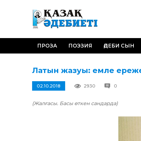
ПРОЗА
ПОЭЗИЯ
ӘДЕБИ СЫН
Латын жазуы: емле ереже
02.10.2018
2930
0
(Жалғасы. Басы өткен сандарда)