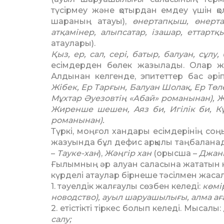
түсірмеу және қотырдан емдеу үшін қо
шараның атауы),
өн­ер­­тапқыш, өнерта
атқамінер, алыпсатар, іза­шар, еттар
атаулары).
Қыз, ер, сал, сері, батыр, бал­уан, сұлу,
есімдерден бөлек жазылады. Олар жа
Алдынан келгенде, эпитеттер бас әрі
Жібек, Ер Тарғын, Балуан Шолақ, Ер Төл
Мұхтар Әуезовтің «Абай» романынан), Жа
Жиренше шешен, Аяз би, Игілік би, Кү
романынан).
Түркі, моңғол хандары есім­де­рі­нің со
жа­зуында бұл дефис арқылы таң­ба­лана
–
Тауке-хан
),
Жәңгір хан
(орысша –
Джанг
Ғылымның әр алуан саласына жататын 
күрделі атаулар бірнеше тәсілмен жаса
1. тәуелдік жалғаулы сөзбен келеді:
көмі
новодство), ауыл шаруа­шы­лығы, алма а
2. етістікті тіркес болып келеді. Мысалы:
салу;