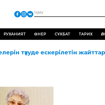
РУХАНИЯТ
ӨНЕР
СҰХБАТ
ТАРИХ
Ә
лерін түзуде ескерілетін жайтта