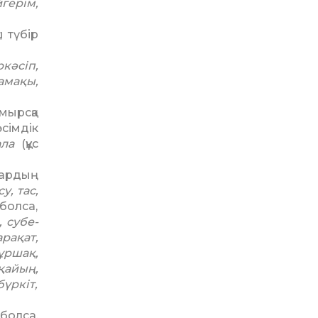
­герім,
 түбір
кәсіп,
амақы,
мырсқа
сімдік
ала
(құс
тардың
су, тас,
болса,
 субе­
арақат,
бұршақ,
қайың,
бүркіт,
 болса,