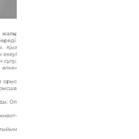
 жалқы
ереді.
ы.
Қыз
 екеуі
 сұлу,
 өлке»
ал орыс
рысша
ды. Ол
жи­во­т­
тыйым