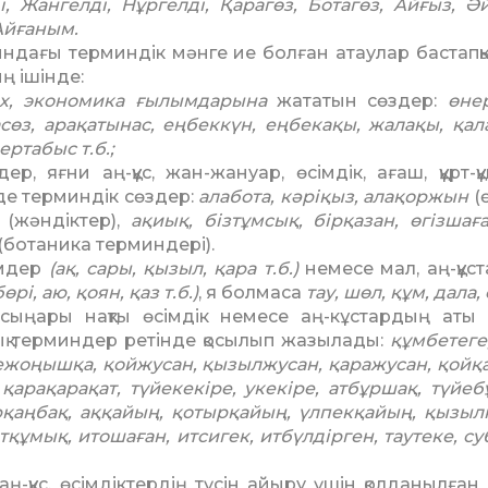
, Жангелді, Нұр­гел­ді, Қарагөз, Ботагөз, Айғыз, Әй
 Айғаным.
ндағы терминдік мәнге ие болған атаулар бастапқы
ың ішінде:
х, экономика ғылым­дарына
жататын сөздер:
өнер
­сөз, арақатынас, еңбеккүн, еңбе­кақы, жалақы, қал
р­табыс т.б.;
яғни аң-құс, жан-жан­уар, өсімдік, ағаш, құрт-құ
 де терминдік сөздер:
алабота, кәріқыз, алақоржын
(ө
(жәндіктер),
ақиық, бізтұ­м­сық, бірқазан, өгізшағ
(ботаника терминдері).
імдер
(ақ, сары, қызыл, қара т.б.)
немесе мал, аң-құс
өрі, аю, қоян, қаз т.б.)
, я болмаса
тау, шөл, құм, дала, 
 сыңары нақты өсімдік немесе аң-кұстардың аты 
 терминдер ретінде қосы­лып жазы­ла­ды:
құмбетеге,
е­жоңыш­қа, қойжусан, қызыл­жусан, қаражусан, қойқ
, қарақарақат, түйекекіре, укекіре, атбұршақ, түйе
р­қаң­бақ, аққайың, қотыр­қайың, үлпекқайың, қызыл
тқұмық, итошаған, итсигек, итбүлдірген, таутеке, су
 аң-құс, өсімдіктердің түсін айыру үшін қолданылған