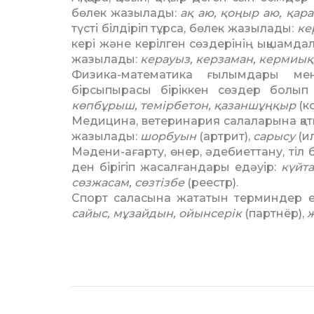
бөлек жазылады:
ақ аю, қо­ңыр аю, қар
түсті білдіріп тұрса, бөлек жазы­лады:
кер
кері және керілген сөздерінің ықшам­дал
жазылады:
керауыз, керза­ман, кермиық,
Физика-математика ғылым­дары ме
бірсыпыра­сы біріккен сөздер болы
көпбұрыш, темірбе­тон, қазаншұңқыр
(к
Медицина, ветеринария сала­ла­ры­на қат
жазылады:
шорбуын
(арт­рит),
сарысу
(и
Мәдени-ағарту, өнер, әдебиет­тану, тіл 
ден бірігіп жасалғандары едәуір:
күй­т
сөз­жасам, сөзтізбе
(реестр).
Спорт саласына жататын тер­­миндер ек
сайыс, мұзайдын, ойынсерік
(парт­нёр),
ж