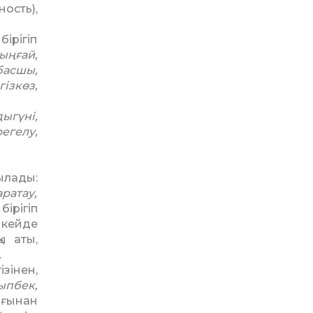
ость),
ірігіп
ыңғай,
басшы,
ізкөз,
ыгүні,
регелу,
ы­лады:
аратау,
ірігіп
 кейде
ы аты,
.
ізінен,
ыпбек,
ағынан