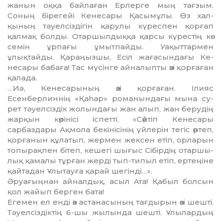
жанын оққа байлаған Ер­лер­ге мың тағзым.
Соның біре­гейі Кенесары Қасымұлы. Өз хал­­
қының тәуелсіздігін қарулы кү­респен қорғап
қалмақ болды. Отар­шылдыққа қарсы күрестің кө­
семін ұрпағы ұмытпайды. Уа­қыттармен
ұлықтайды. Қа­раңыз­шы, Есіл жағасындағы Ке­
несары бабаға! Тас мүсінге ай­налыпты өзі қорғаған
қалада.
…Иә, Кенесарының өзі қор­ға­ған. Ілияс
Есенберлиннің «Қаһар» романындағы мына су­
рет тәуелсіздік жолындағы жан алып, жан берудің
жарқын кө­рінісі іспетті. «Сөйтіп Кене­са­ры
сарбаздары Ақмола бекіні­сі­нің үйлерін тегіс өртеп,
қор­ға­нын құлатып, жермен жексен етіп, орларын
топырақпен бітеп, ке­шегі шығыс Сібірдің отаршы­
лық қамалы тұрған жерді тып-типыл етіп, ертеңіне
қайтадан Ұлы­тауға қарай шегінді…».
Әруағыңнан айналдық, асыл Ата! Қабыл болсын
қол жайып берген бата!
Егемен ел енді өз астана­сы­ның тағдырын өзі шешті.
Тәуел­сіз­діктің 6-шы жылында шешті. Ұлылардың