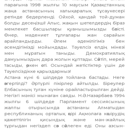
парағына 1998 жылғы 10 маусым Қазақстанның
жаңа астанасының халықаралық тұсаукесері
ретінде бедерленді. Ойхой, қандай той-думан
болды де­сеңізші! Алыс, жақын шетел­дер­дің біраз
мемлекет басшы­лары қуанышымызды бөлісті.
Өнер, мәдениет тұлғалары жан са­райын
арайландырды. Әлем әдемілігіміз бен
әсемдігімізді мойын­дады. Тәуелсіз елдің мі­не­зі
мен мұратын таныды. Де­мок­ратиялық
дамуымыздың дара жолын құптады. Сөйтіп, ме­рей
тасыды, өркен өсті. Осын­дай жетістіктер үшін де
Тәуел­сіз­дік­ке қарыздармыз!
Астана күні 6 шілдеде той­ла­на бастады. Неге
өзгертілді? Әр­түрлі пікірлер айтылды. Бі­реу­лер
Елбасының туған күніне орай­ластырылған дейді.
Негізгі мә­нісі мынаған саяды. Н.Ә.Назарбаев 1994
жылғы 6 шіл­­деде Парламент сессия­сы­ның
жалпы отырысында ас­та­на­ны Алматыдан
республиканың орталық өңірі Ақмолаға көшіру­дің
қажеттілігін қисындық және мән-жайлық
тұрғыдан негіздеп сөз сөйлеген еді. Оны азсын­