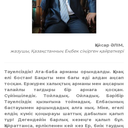
Қайсар ӘЛІМ,
жазушы, Қазақстанның Еңбек сіңірген қайраткері
Тәуелсіздік! Ата-баба арманы орындалды. Қазақ
елі бостан! Бақыты мен бағы еді алдан аңсап
тосқан. Ержүрек халықтың арманы мен аңсарын
талайлы тағ­дыры бір арнаға қосқан.
Сүйіншіледік. Тойладық. Ойладық. Бәрібір
Тәуелсіздік қызығына тоймадық. Елбасының
бастауымен аршындадық алға нық. Міне, егелі
елдің күміс қоңырауы шаттық дабылын қағып
тұр! Дегендейін барлық кезеңге қалып бұл.
Қайрат­танса, ерлікпенен кей кез Ер, биік таудың