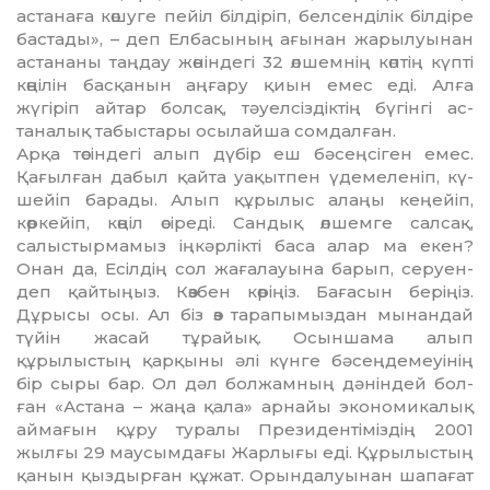
астанаға көшуге пейіл біл­діріп, белсенділік білдіре
бас­та­ды», – деп Елбасының ағынан жарылуынан
астананы таңдау жө­ніндегі 32 өлшемнің көптің күпті
көңілін басқанын аңғару қиын емес еді. Алға
жүгіріп ай­тар болсақ, тәуелсіздіктің бүгінгі ас­
таналық табыстары осылайша сомдалған.
Арқа төсіндегі алып дүбір еш бәсеңсіген емес.
Қағылған дабыл қайта уақытпен үдемеленіп, кү­
шейіп барады. Алып құрылыс алаңы кеңейіп,
көркейіп, көңіл өсі­реді. Сандық өлшемге салсақ,
салыстырмамыз іңкәрлікті баса алар ма екен?
Онан да, Есілдің сол жағалауына барып, серуен­
деп қайтыңыз. Көзбен көріңіз. Бағасын беріңіз.
Дұрысы осы. Ал біз өз тарапымыздан мынандай
түйін жасай тұрайық. Осыншама алып
құрылыстың қарқыны әлі күнге бәсеңдемеуінің
бір сыры бар. Ол дәл болжамның дәніндей бол­
ған «Астана – жаңа қала» ар­найы экономикалық
аймағын құру туралы Президентіміздің 2001
жылғы 29 маусымдағы Жар­лығы еді. Құрылыстың
қанын қыз­дырған құжат. Орын­далуы­нан шапағат