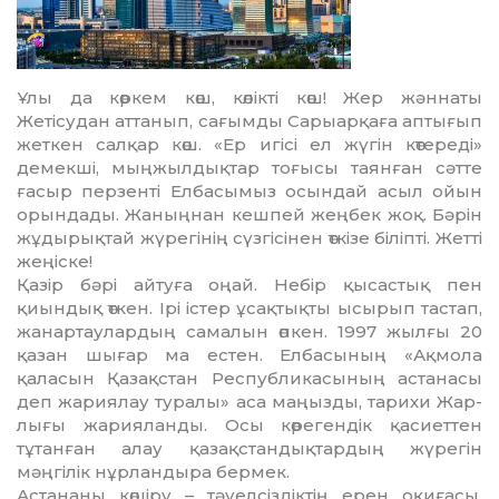
Ұлы да көркем көш, көлікті көш! Жер жәннаты
Жетісудан ат­танып, сағымды Сарыарқаға ап­тығып
жеткен салқар көш. «Ер игісі ел жүгін көтереді»
демекші, мыңжылдықтар тоғысы таянған сәтте
ғасыр перзенті Елбасымыз осындай асыл ойын
орындады. Жаныңнан кешпей жеңбек жоқ. Бәрін
жұдырықтай жүрегінің сүз­гісінен өткізе біліпті. Жетті
жеңіс­ке!
Қазір бәрі айтуға оңай. Небір қы­састық пен
қиындық өткен. Ірі істер ұсақтықты ысырып тас­тап,
жанартаулардың самалын өп­кен. 1997 жылғы 20
қазан шы­ғар ма естен. Елбасының «Ақ­мо­ла
қаласын Қазақстан Рес­пуб­ли­касының астанасы
деп жариялау ту­ралы» аса маңызды, тарихи Жар­­­­
лығы жарияланды. Осы кө­регендік қасиеттен
тұтанған алау қазақстандықтардың жүрегін
мәңгілік нұрландыра бермек.
Астананы көшіру – тәуел­сіз­діктің ерен оқиғасы.