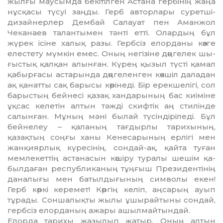
жылғы маусымда бекітілген Астана гербінің жаңа
нұсқасы түсуі заңды. Герб авторлары су­рет­ші-
дизайнерлер Дембай Са­лауат пен Аманжол
Чеканаев та­­лантымен тәнті етті. Олардың бұл
жүрек ісіне халық разы. Герб­сіз елорданы көзге
елестету мүм­кін емес. Оның негізіне дөңгелек шы­
ғыстық қалқан алынған. Кү­рең қызыл түсті қамал
қа­быр­ғасы астарында дөңгеленген көкшіл даладан
ақ қанатты сақ барысы көрінеді. Бір ерекшелігі, сол
барыстың бейнесі қазақ хан­дарының бас киіміне
ұқсас келе­тін алтын тәжді скифтік аң сти­лінде
салынған. Мұның мәні бы­лай түсіндіріледі. Бұл
бей­не­леу – қаланың тағдырлы тари­хы­ның,
қазақтың соңғы ханы Ке­­несарының ерлігі мен
жан­қиярлық күресінің, сондай-ақ, қайта туған
мемлекеттің астана­сын көшіру туралы шешім қа­
был­даған республиканың тұң­ғыш Президентінің
даналығы мен батылдығының символы екен!
Герб көркі керемет! Көргің келіп, аңсарың ауып
тұрады. Соншалықты жылы ұшырай­тыны сондай,
гербсіз елорданың ажары ашылмайтындай.
Елорда тарихы жазылып жа­тыр. Оның алтын