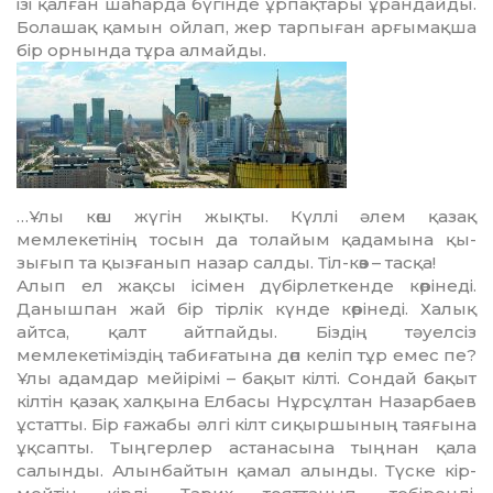
ізі қалған шаһарда бүгінде ұрпақтары ұрандайды.
Бо­лашақ қамын ойлап, жер тар­пы­ған арғымақша
бір орнында тұра алмайды.
…Ұлы көш жүгін жықты. Күл­лі әлем қазақ
мемлекетінің то­сын да толайым қадамына қы­
зығып та қызғанып назар салды. Тіл-көз – тасқа!
Алып ел жақсы ісімен дүбір­лет­кенде көрінеді.
Данышпан жай бір тірлік күнде көрінеді. Ха­лық
айтса, қалт айтпайды. Біз­дің тәуелсіз
мемлекетіміздің табиғатына дөп келіп тұр емес пе?
Ұлы адамдар мейірімі – ба­қыт кілті. Сондай бақыт
кілтін қа­зақ халқына Елбасы Нұрсұл­тан Назарбаев
ұстатты. Бір ғажабы әл­гі кілт сиқыршының таяғына
ұқсапты. Тыңгерлер астанасына тың­нан қала
салынды. Алын­бай­тын қамал алынды. Түске кір­