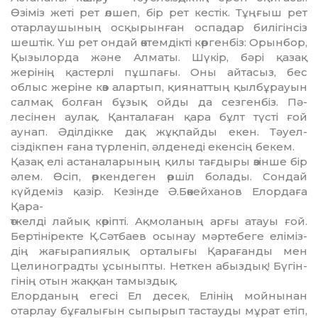
Өзіміз жеті рет өлшеп, бір рет кестік. Тұң­ғыш рет
отарлаушының осқы­рын­ған оспадар билігінсіз
шеш­тік. Үш рет ондай өктемдікті көр­­­генбіз: Орынбор,
Қызылорда және Ал­маты. Шүкір, бәрі қазақ
жерінің қас­­терлі пұшпағы. Оны айтасыз, бес
облыс жеріне көз алартып, қия­наттың қылбұрауын
салмақ бол­ған бұзық ойды да сезгенбіз. Пә­
лесінен аулақ. Қанталаған қа­ра бұлт түсті ғой
аунап. Әділ­дік­ке дақ жұқпайды екен. Тәуел­
сіздікпен ғана түрленіп, әлденеді екенсің бекем.
Қазақ елі астаналарының қи­лы тағдыры өзінше бір
әлем. Өсіп, өркендеген өршіл болады. Сон­дай
күйдеміз қазір. Кезінде Ә.Бөкейханов Елордаға
Қара­-
өт­кел­ді лайық көріпті. Ақмола­ның арғы атауы ғой.
Бертініректе Қ.Сәт­баев осынау мәртебеге елі­­міз­­
дің жағырапиялық орта­лы­ғы Қарағанды мен
Целино­градты ұсыныпты. Неткен абыз­дық! Бү­гін­
гінің отын жаққан тамыздық.
Елорданың егесі Ел десек, Елі­нің мойнынан
отарлау бұға­лы­ғын сыпырып тастауды мұрат етіп,