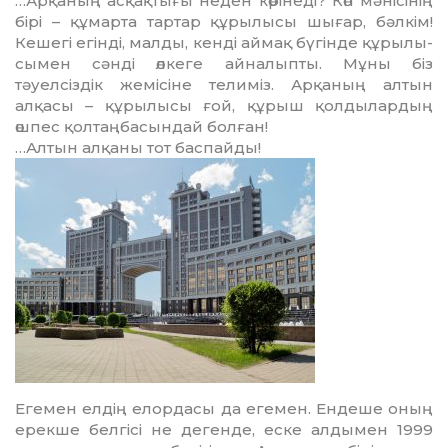
…Арқаның асқақтығы неден көрінеді? Көп мәнісінің
бірі – құ­марта тартар құрылысы шы­ғар, бәлкім!
Кешегі егінді, мал­ды, кенді аймақ бүгінде құры­­­лы­
сы­мен сәнді өлкеге айналыпты. Мұны біз
тәуелсіздік жемісіне те­лиміз. Арқаның алтын
алқасы – құрылысы ғой, құрыш қолды­лар­дың
өшпес қолтаңбасындай болған!
…Алтын алқаны тот бас­пай­ды!
Егемен елдің елордасы да еге­мен. Ендеше оның
ерекше бел­гісі не дегенде, еске алдымен 1999