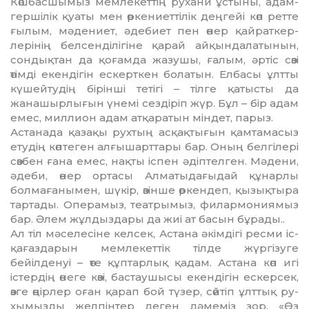
Көшбасшымыз мем­ле­кет­­тің рухани ұстыны, адам­
гер­шілік қуаты мен өркениеттілік дең­гейі көп ретте
ғылым, мә­де­н­иет, әдебиет пен өнер қайрат­кер­­
лерінің белсенділігіне қарай ай­қындалатынын,
сондықтан да қоғамда жазушы, ғалым, әртіс сөзі
өтімді екендігін ескерткен бо­латын. Елбасы ұлтты
күшей­тудің бірінші тетігі – тілге қатыс­ты да
жанашырлығын үнемі сез­діріп жүр. Бұл – бір адам
емес, миллион адам атқаратын міндет, парыз.
Астанада қазақы рухтың ас­қақ­тығын қамтамасыз
етудің көп­теген алғышарттары бар. Оның белгілері
сөзбен ғана емес, нақ­ты іспен әдіптелген. Мәдени,
әдеби, өнер ортасы Алматыда­ғы­дай құнарлы
болмағанымен, шү­кір, өзінше өркендеп, қы­зық­тыра
тартады. Операмыз, теат­ры­мыз, филармониямыз
бар. Әлем жұлдыздары да жиі ат ба­сын бұрады..
Ал тіл мәселесіне келсек, Ас­та­на әкімдігі ресми іс-
қағаз­да­рын мемлекеттік тілде жүргізуге
бейілденуі – өте құптарлық қа­дам. Астана көп игі
істердің өне­ге көзі, бастаушысы екендігін ес­керсек,
өзге өңірлер оған қа­рап бой түзер, сөйтіп ұлттық ру­
хымызды желпінтер деген дә­меміз зор. «Өз