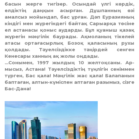
басын жерге тигізер. Осындай үлгі көрдік,
елдіктің даңқын асырған. Дұш­панның өзі
амалсыз мойындап, бас ұрған. Дәп Еура­зияның
кіндігі мен жүрегіндегі байтақ Сарыарқа төсіне
ел астанасы қоныс аударды. Бұл қуаныш қазақ
жүрегін мәң­гілік баурады. Ақмоланың тікелей
атасы ортаға­сырлық Бозоқ қаласының рухы
қолдады. Тәуелсіздікке тәңірдей сенген
Кенесары ханның ақ жолы оңдады.
…Сонымен, 1997 жылдың 10 желтоқсаны. Ар­
мысыз, Астана! Тәуелсіздіктің түңлігін сенім­­мен
түр­ген, Бас қала! Мәңгілік жас қала! Балапанын
бап­таған, алтын-күміспен аптаған разымыз, сізге
Бас-Дана!