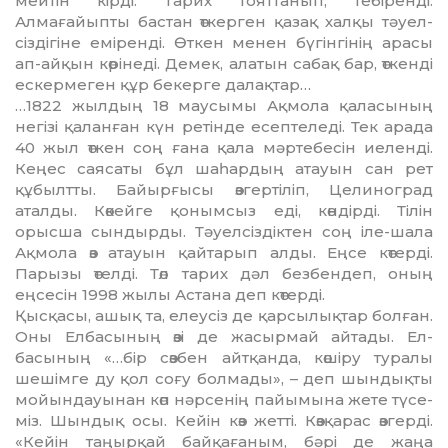
мейтін кірді. Тарих тоят­та­нып, тебіренді.
Алмағайыпты бас­тан өткерген қазақ халқы тәуел­
сіздігіне еміренді. Өткен ме­нен бүгінгінің арасы
ап-ай­қын көрінеді. Демек, алатын са­бақ бар, өткенді
ескермеген құр бекерге далақтар…
…1822 жылдың 18 маусымы Ақ­мола қаласының
негізі қа­ланған күн ретінде есептеледі. Тек арада
40 жыл өткен соң ғана қа­ла мәртебесін иеленді.
Кеңес сая­саты бұл шаһардың атауын сан рет
құбылтты. Байырғысы өз­гертіліп, Целиноград
аталды. Кө­кейге қонымсыз еді, көндірді. Ті­лін
орысша сындырды. Тәуел­сіз­діктен соң іле-шала
Ақмола өз атауын қайтарып алды. Еңсе кө­терді.
Парызы өтелді. Төл та­рих дәл безбендеп, оның
еңсесін 1998 жылы Астана деп көтерді.
Қысқасы, ашық та, елеусіз де қар­сылықтар болған.
Оны Ел­ба­сы­ның өзі де жасырмай айтады. Ел­
басының «…бір сөзбен айт­қанда, көшіру туралы
шешімге ду қол соғу болмады», – деп шын­дықты
мойындауынан көп нәр­сенің пайымына жете түсе­
міз. Шындық осы. Кейін көз жет­ті. Көзқарас өзгерді.
«Кейін таңыр­қай байқағаным, бәрі де жаңа