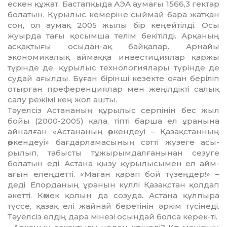
ескен құжат. Бас­тап­қыда АЭА аумағы 1566,3 гек­тар
болатын. Құрылыс кеме­рі­не сыймай бара жатқан
соң, ол аумақ 2005 жылы бір кеңейтілді. Осы
жуырда тағы қосымша те­лім бекітілді. Арқаның
асқақ­ты­ғы осыдан-ақ байқалар. Арнайы
экономикалық аймаққа инвес­ти­циялар қаржы
түрінде де, құ­ры­лыс технологиялары түрінде де
судай ағылды. Бұған бірінші кезекте оған беріліп
отырған преференциялар мен жеңілдікті салық
салу режімі кең жол ашты.
Тәуелсіз Астананың құрылыс сер­пінін бес жыл
бойы (2000-2005) қала, тіпті барша ел ұра­ны­на
айналған «Астананың өр­кен­деуі – Қазақстанның
өркендеуі» бағдарламасының сәтті жүзеге асы­
рылып, табысты тұжырым­дал­­ғанынан сезуге
болатын еді. Ас­тана қызу құрылысымен ел ай­м­
ағын елеңдетті. «Маған қа­рап бой түзеңдер!» –
деді. Елор­да­ның ұранын күллі Қазақстан қол­дап
әкетті. Көмек қолын да созу­да. Астана құлпыра
түссе, қа­зақ елі жайнай беретінін әркім тү­сінеді.
Тәуелсіз елдің дара мі­незі осындай болса керек-ті.