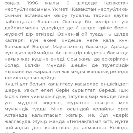
саңыз, 1996 жылы 6 шілдеде Қа­зақстан
Республикасының Үкі­меті «Қазақстан Респуб­ли­ка­
сы­ның астанасын көшіру ту­ра­лы» тарихи қаулы
қабылдаған болатын. Осынау біз келтірген үш
дәйектеменің үшеуінде де 6 шілде көрініс беріп,
жүректі дір еткізеді. Өзінен-өзі ой туады: 6 шілде
қастерлі күн екен! Ендеше неге қала күні
болмасқа! Болды! Маусымның басында Арқада
күн қыза қоймайды. Ал шіліңгір шіл­­­денің басында
нағыз жаз кү­шіне енеді. Осы жағы да еске­ріл­ген
болар, бәлкім. Мұндай ше­шім де тәуелсіздік
нышанына жа­расатын жағымды жаңалық ре­тінде
тарихта қалып қойды.
Күшті ұлт болып қалыптасу ға­сырлар еншісіндегі
шаруа. Уа­қыт елегі бәрін сұрыптап береді. Іш­кі
бірлік пен ұйымшылдық, тату­лық бар жерде ғана
ұлт мүд­десі көзделіп, мұраттан шығуға мол
мүмкіндік туады. Міне, осын­дай қолайлы орта
Астанада қа­лыптасып жатыр. Иә, бұл үде­ріс
жалғасуда. Жуыр маңда «Тия­нақ­талып бітті, нүкте
қойылды» деп, кесіп-піше де алмаспыз. Ке­­­­­зінде