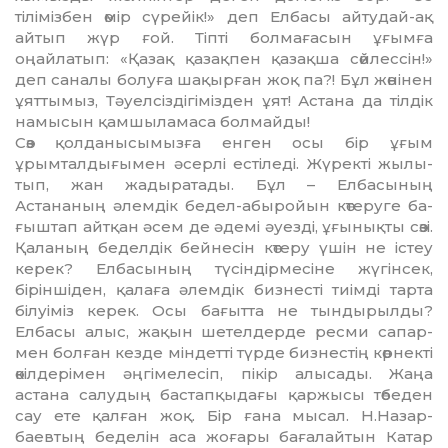
тілімізбен өмір сүрейік!» деп Елбасы айтудай-ақ
айтып жүр ғой. Тіпті болмағасын ұғымға
оңайлатып: «Қазақ қа­зақ­пен қазақша сөйлессін!»
деп саналы болуға шақырған жоқ па?! Бұл жөнінен
ұяттымыз, Тәуел­сіздігімізден ұят! Астана да тіл­дік
намысын қамшыламаса бол­майды!
Сөз қолданысымызға енген осы бір ұғым
ұрымталдығымен әсер­лі естіледі. Жүректі жылы­
тып, жан жадыратады. Бұл – Елбасының
Астананың әлемдік бедел-абыройын көтеруге ба­
ғыш­тап айтқан әсем де әдемі әуез­ді, ұғынықты сөзі.
Қаланың бе­делдік бейнесін көтеру үшін не істеу
керек? Елбасының түсін­дір­месіне жүгінсек,
біріншіден, қа­лаға әлемдік бизнесті тиімді тар­та
білуіміз керек. Осы бағытта не тындырылды?
Елбасы алыс, жа­қын шетелдерде ресми сапар­
мен болған кезде міндетті түрде биз­нестің көрнекті
өкілдерімен әң­гі­мелесіп, пікір алысады. Жаңа
астана салудың бастап­қы­дағы қаржысы төбеден
сау ете қал­ған жоқ. Бір ғана мысал. Н.Назар­
баевтың беделін аса жо­ғары бағалайтын Катар