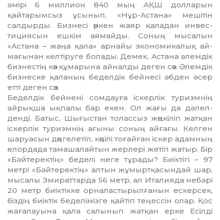
әмірі 6 мил­лион 840 мың АҚШ долла­рын
қайтарымсыз ұсынып, «Нұр-Астана» мешітін
салдыр­ды. Бизнесі өркен жаяр қаладан ин­вес­
тициясын ешкім аямайды. Со­ның мысалын
«Астана – жаңа қа­ла» арнайы экономикалық ай­
мағынан келтіруге болады. Де­мек, Астана әлемдік
бизнестің көз құмарына айналды деген сөз. Әлем­дік
бизнеске қаланың бе­дел­дік бейнесі әбден әсер
етті деген сөз.
Беделдік бейнені сомдауға іс­керлік туризмнің
айрықша ық­палы бар екен. Ол жағы да дә­лел­
денді. Батыс, Шығыстан то­лассыз жөңкіліп жатқан
іскерлік туризмнің ағыны соның айғағы. Келген
шаруасын дөңгелетіп, көңілі тоғайған іскер адамның
елордада тамашалайтын жерлері жетіп жатыр. Бір
«Бәйтеректің» беделі неге тұрады? Биіктігі – 97
метр! «Бәйтеректің» алтын жұ­мырт­қасындай шар,
мысалы Эми­раттарда 56 метр, ал Ита­лия­да небәрі
20 метр биіктікке ор­наластырылғанын ескерсек,
біздің биіктік беделімізге қайтіп теңессін олар. Қос
жағалауына қала салынып жатқан ерке Есілді