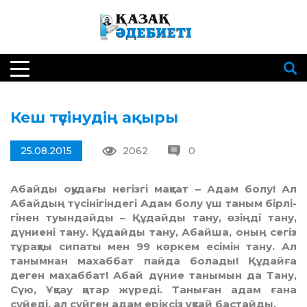
Кеш түсінудің ақыры
25.08.2015
2062
0
Абайды оқудағы негізгі мақсат – Адам болу! Ал
Абайдың түсінігіндегі Адам болу үш таным ­бірлі­
гінен туындайды – Құдайды тану, өзіңді тану,
дүниені тану. Құдайды тану, Абайша, оның сегіз
тұрақты сипаты мен 99 көркем есімін тану. Ал
танымнан махаббат пайда болады! Құдайға
деген махаббат! Абай дүние танымын да Тану,
Сүю, Ұқсау қатар жүреді. Таныған адам ғана
сүйеді, ал сүйген адам еріксіз ұқсай бастайды.