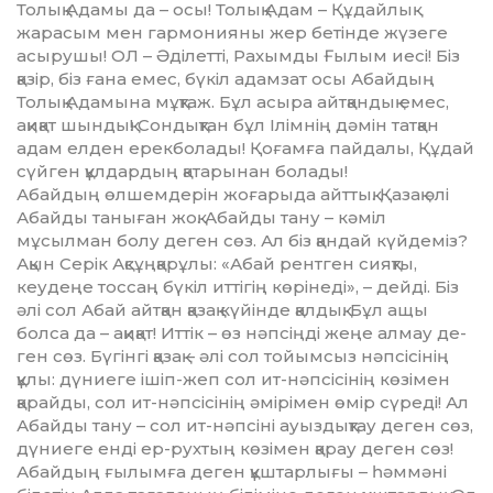
Толық Адамы да – осы! Толық Адам – Құдайлық
жарасым мен гармонияны жер бетінде жүзеге
асырушы! ОЛ – Әділетті, Рахымды Ғылым иесі! Біз
қазір, біз ғана емес, бүкіл адамзат осы Абайдың
Толық Адамына мұқтаж. Бұл асыра айтқан­дық емес,
ақиқат шындық! Сондықтан бұл Ілімнің дәмін татқан
адам елден ерекболады! Қоғамға пайдалы, Құдай
сүйген құлдардың қатарынан болады!
Абайдың өлшемдерін жоғарыда айттық. Қазақ әлі
Абайды таныған жоқ. Абайды тану – кәміл
мұсылман болу деген сөз. Ал біз қандай күйдеміз?
Ақын Серік Ақсұңқарұлы: «Абай рентген сияқты,
кеудеңе тоссаң бүкіл иттігің көрінеді», – дейді. Біз
әлі сол Абай айтқан қазақ күйінде қалдық. Бұл ащы
болса да – ақиқат! Иттік – өз нәпсіңді жеңе алмау де­
ген сөз. Бүгінгі қазақ – әлі сол тойымсыз нәпсісінің
құлы: дүниеге ішіп-жеп сол ит-нәпсісінің көзімен
қарайды, сол ит-нәпсісінің әмірімен өмір сүреді! Ал
Абайды тану – сол ит-нәпсіні ауыздықтау деген сөз,
дүниеге енді ер-рухтың көзімен қарау деген сөз!
Абайдың ғылымға деген құштарлығы – һәммәні