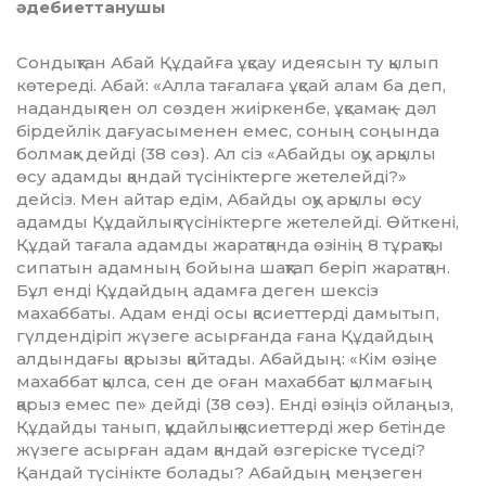
әдебиеттанушы
Сондықтан Абай Құдайға ұқсау идеясын ту қылып
кө­тереді. Абай: «Алла тағалаға ұқсай алам ба деп,
надан­дықпен ол сөзден жиіркенбе, ұқсамақ – дәл
бірдейлік­ дағуасыменен емес, соның соңында
болмақ» дейді (38 сөз). Ал сіз «Абайды оқу арқылы
өсу адамды қандай түсініктерге жетелейді?»
дейсіз. Мен айтар едім, Абайды оқу арқылы өсу
адамды Құдайлық түсініктерге жетелейді. Өйткені,
Құдай тағала адамды жаратқанда өзінің 8 тұрақты
сипатын адамның бойына шақтап беріп жаратқан.
Бұл енді Құдай­дың адамға деген шексіз
махаббаты. Адам енді осы қа­сиет­терді дамытып,
гүлдендіріп жүзеге асырғанда ғана Құдай­дың
алдындағы қарызы қайтады. Абайдың: «Кім өзіңе
махаббат қылса, сен де оған махаббат қылмағың
қарыз емес пе» дейді (38 сөз). Енді өзіңіз ойлаңыз,
Құдайды танып, құдайлық қасиеттерді жер бетінде
жүзеге асырған адам қандай өзгеріске түседі?
Қандай түсінікте болады? Абайдың меңзеген