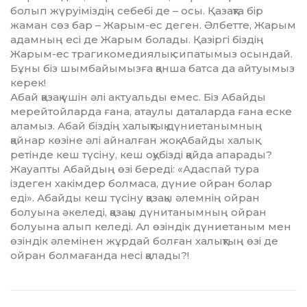
болып жүруіміздің себебі де – осы. Қазақта бір
жаман сөз бар – Жарым-ес деген. Әлбетте, Жарым
адамның есі де Жарым болады. Қазіргі біздің
Жарым-ес трагикомедиялық сипатымыз осындай.
Бұны біз шымбайымызға қанша батса да айтуымыз
керек!
Абай қазақ үшін әлі актуальды емес. Біз Абайды
мерейтойларда ғана, атаулы даталарда ғана еске
аламыз. Абай біздің халықтық дүниетанымның
қайнар көзіне әлі айналған жоқ. Абайды халық
ретінде кеш түсіну, кеш оқу­бізді қайда апарады?
Жауапты Абайдың өзі береді: «Адас­пай тура
іздеген хакімдер болмаса, дүние ойран­ болар
еді». Абайды кеш түсіну қазақы әлемнің ойран
болуына әкеледі, қазақы дүнитанымның ойран
болуына алып келеді. Ал өзіндік дүниетаным мен
өзіндік әлемінен жұрдай болған халықтың өзі де
ойран болмағанда несі қалады?!