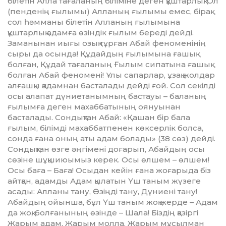
білетін Алла тағаланың біліміне деген құштарлық. Ол
(пенденің ғылымы) Алланың ғылымы емес, бірақ
сол һәмманы білетін Алланың ғылымына
құштарлық адамға өзіндік ғылым береді дейді.
Заманынан иығы озық тұрған Абай феномені­нің
сыры да осында! Құдайдың ғылымына ғашық
болған, Құдай тағаланың Ғылым сипатына ғашық
болған Абай феномені! Ұлы сапарлар, ұзақ жолдар
алғашқы қадамнан басталады дейді ғой. Сол секілді
осы алапат дүниетанымның бастауы – баланың
ғылымға деген махаббатының оянуынан
басталады. Сондықтан Абай: «Қашан бір бала
ғылым, білімді махаббатпенен көксерлік болса,
сонда ғана оның аты адам болады» (38 сөз) дейді.
Сондықтан өзге әңгімені доғарып, Абайдың осы
сөзіне шұқшиюымыз керек. Осы өлшем – өлшем!
Осы баға – Баға! Осыдан кейін ғана жоғарыда біз
айтқан, адамды Адам қылатын Үш таным жүзеге
асады: Алланы тану, Өзіңді тану, Дүниені тану!
Абайдың ойынша, бұл Үш таным жоқ жерде – Адам
да жоқ, болғанының өзінде – Шала! Біздің қазіргі
Жарым адам, Жарым молла, Жарым мұсылман