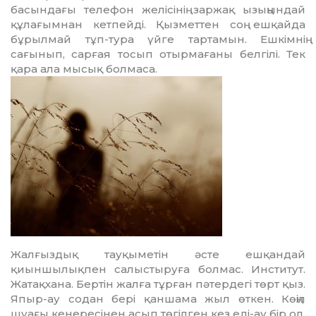
басындағы телефон желісінің заржақ ызыңындай
құлағымнан кетпейді. Қызметтен соң ешқайда
бұрылмай тұп-тура үйге тартамын. Ешкімнің
сағынып, сарғая тосып отырмағаны белгілі. Тек
қара ала мысық болмаса.
Жалғыздық тауқыметін әсте еш­қандай
қиыншылықпен салыстыруға болмас. Институт.
Жатақхана. Бертін жалға тұрған пәтердегі төрт қыз.
Япыр-ау содан бері қаншама жыл өт­кен. Көңіл
шуағы кенересінен асып төгілген кез еді-ау бір ол.