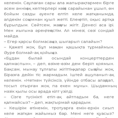
келемін. Саулаған сары ала жапырақтармен бірге
әсем әннің ақ кептерлері көңіл сарайынан ұшып, өн
бойым сазды әуенге елтіп келе жатқанымда,
әлдекім соңымнан қуып жетті. Елең етіп, оқыс артқа
бұ­­рылдым. Сөйтсем, жаңағы жігіт. Де­несі аса ірі.
Мен иығына әрең теңес­­тім. Ал мінезі, сөзі сондай
майда.
– Егер қарсы болмасаңыз, шыға­рып салайын?
– Қажеті жоқ. Бұл маңнан қа­шық­­та тұрмаймын.
Әуре болмай-ақ қойы­ңыз.
«Бұдан былай осындай кон­церт­терден
қалмаспын», – деп, өзіме-өзім дем беріп қоямын.
Бақсам, мынау тұлғалы жігіттің қалар сыңайы жоқ.
Біразға дейін тіс жармадым. Іштей ашуланып-ақ
келемін. «Неткен түй­сік­сіз, үйінде отбасы алаңдап,
тосып отырған жоқ па екен мұны». Шыдам­ның
нәзік қылы осы арада кілт үзілді.
– Сізге түсінікті етіп-ақ айтпадым ба, неге
қалмайсыз? – деп, жақтыр­май қарадым.
– Кешірім өтінемін, тротуарға емін-еркін сиып
келе жатқан жайы­мыз бар. Мені неге қуасыз?