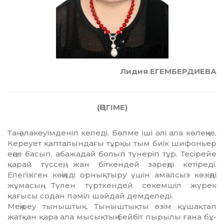
Лидия ЕГЕМБЕРДИЕВА
(ӘҢГІМЕ)
Таң алакеуімденіп келеді. Бөлме іші әлі ала көлеңке.
Кереует қап­талындағы тұрқы тым биік шифоньер
еңсе басып, абажадай болып түнеріп тұр. Тесірейе
қарай түссең, жан біткендей зәреңді кетіреді.
Елегізіген көңілді орнықтыру үшін амалсыз көзіңді
жұмасың. Түлен түрткендей секемшіл жүрек
қағысы содан пәміл шәйдай демделеді.
Меңіреу тыныштық. Тыныштық­ты өзім құшақтап
жатқан қара ала мы­сықтың бейбіт пырылы ғана бұ­