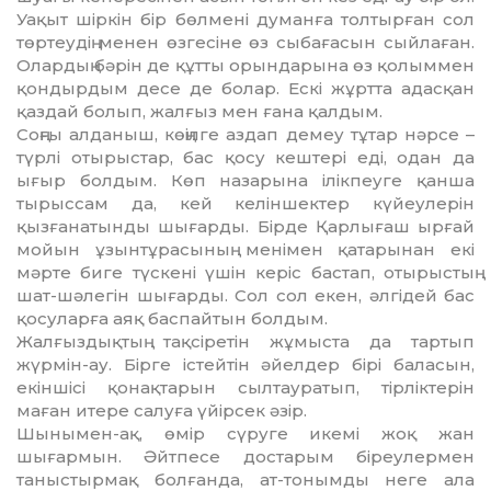
Уақыт шіркін бір бөлмені думанға толтырған сол
төртеудің менен өз­ге­сіне өз сыбағасын сыйлаған.
Олардың бәрін де құтты орындарына өз қо­лым­мен
қондырдым десе де болар. Ескі жұртта адасқан
қаздай болып, жалғыз мен ғана қалдым.
Соңғы алданыш, көңілге аздап демеу тұтар нәрсе –
түрлі отырыстар, бас қосу кештері еді, одан да
ығыр болдым. Көп назарына ілікпеуге қан­ша
тырыссам да, кей келіншектер күйеулерін
қызғанатынды шығарды. Бірде Қарлығаш ырғай
мойын ұзын­тұрасының менімен қатарынан екі
мәрте биге түскені үшін керіс бастап, отырыстың
шат-шәлегін шығарды. Сол сол екен, әлгідей бас
қосуларға аяқ баспайтын болдым.
Жалғыздықтың тақсіретін жұ­мыс­та да тартып
жүрмін-ау. Бірге іс­тейтін әйелдер бірі баласын,
екіншісі қонақтарын сылтауратып, тірліктерін
маған итере салуға үйірсек әзір.
Шынымен-ақ, өмір сүруге икемі жоқ жан
шығармын. Әйтпесе дос­та­рым біреулермен
таныстырмақ бол­ған­да, ат-тонымды неге ала