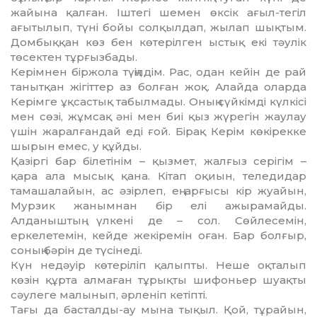
жайына қалған. Іштегі шемен өксік ағыл-тегіл
ағыты­лып, түні бойы солқылдап, жылап шықтым.
Домбыққан көз бен көте­рілген ыстық екі тәулік
төсектен тұрғыз­бады.
Керімнен біржола түңілдім. Рас, одан кейін де рай
танытқан жігіттер аз болған жоқ. Алайда оларда
Керімге ұқсастық табылмады. Оның сүйкімді күлкісі
мен сөзі, жұмсақ әні мен биі қыз жүрегін жаулау
үшін жаралғандай еді ғой. Бірақ Керім көкірекке
шы­рын емес, у құйды.
Қазіргі бар білетінім – қызмет, жал­ғыз серігім –
қара ала мысық қа­на. Кітап оқиын, теледидар
тама­шалайын, ас әзірлеп, ең арғысы кір жуайын,
Мурзик жанымнан бір елі ажырамайды.
Алданыштың үлкені де – сол. Сөйлесемін,
еркелетемін, кей­де жекіремін оған. Бар болғыр,
соның бәрін де түсінеді.
Күн недәуір көтеріліп қалыпты. Неше оқталып
көзін құрта алмаған тұрықты шифоньер шуақты
сәулеге малынып, әрленіп кетіпті.
Тағы да басталды-ау мына тықыл. Қой, тұрайын,