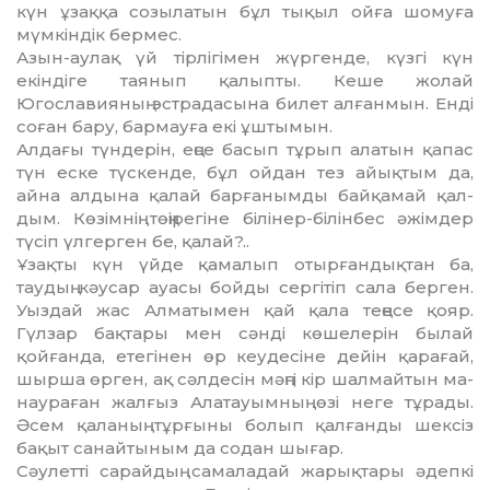
күн ұзаққа созылатын бұл тықыл ойға шомуға
мүмкіндік бермес.
Азын-аулақ үй тірлігімен жүр­ген­де, күзгі күн
екіндіге таянып қа­лып­ты. Кеше жолай
Югославия­ның эст­радасына билет алғанмын. Енді
соған бару, бармауға екі ұштымын.
Алдағы түндерін, еңсе басып тұ­рып алатын қапас
түн еске түскенде, бұл ойдан тез айықтым да,
айна ал­ды­на қалай барғанымды байқамай қал­
дым. Көзімнің төңірегіне білінер-білінбес әжімдер
түсіп үлгерген бе, қалай?..
Ұзақты күн үйде қамалып отыр­ғандықтан ба,
таудың кәусар ауасы бойды сергітіп сала берген.
Уыздай жас Алматымен қай қала теңесе қояр.
Гүлзар бақтары мен сәнді көшелерін былай
қойғанда, етегінен өр кеуде­сіне дейін қарағай,
шырша өрген, ақ сәлдесін мәңгі кір шалмай­тын ма­
нау­раған жалғыз Алатауымның өзі неге тұрады.
Әсем қаланың тұрғыны бо­лып қалғанды шексіз
бақыт санай­тыным да содан шығар.
Сәулетті сарайдың самаладай жарықтары әдепкі