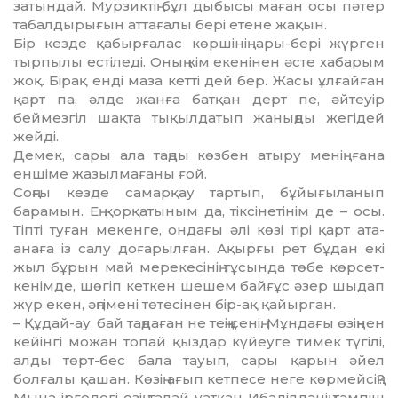
за­тын­дай. Мурзиктің бұл дыбысы ма­ған осы пәтер
табалдырығын атта­ғалы бері етене жақын.
Бір кезде қабырғалас көршінің ары-бері жүрген
тырпылы естіледі. Он­ың кім екенінен әсте хабарым
жоқ. Бірақ енді маза кетті дей бер. Жа­сы ұлғайған
қарт па, әлде жанға батқан дерт пе, әйтеуір
беймезгіл шақ­та тықылдатып жаныңды жегідей
жейді.
Демек, сары ала таңды көзбен аты­ру менің ғана
еншіме жазылма­ғаны ғой.
Соңғы кезде самарқау тартып, бұйы­ғыланып
барамын. Ең қорқа­ты­ным да, тіксінетінім де – осы.
Тіпті туған мекенге, ондағы әлі көзі тірі қарт ата-
анаға із салу доғарылған. Ақырғы рет бұдан екі
жыл бұрын май мерекесінің тұсында төбе көрсет­
ке­нім­де, шөгіп кеткен шешем байғұс әз­ер шыдап
жүр екен, әңгімені тө­тесінен бір-ақ қайырған.
– Құдай-ау, бай таңдаған не теңің сенің. Мұндағы өзіңнен
кейінгі можан топай қыздар күйеуге тимек түгілі,
алды төрт-бес бала тауып, сары қарын әйел
болғалы қашан. Көзің ағып кетпесе неге көрмейсің?
Мына іргедегі өзің талай уатқан Ибаділдәнің тәмпіш