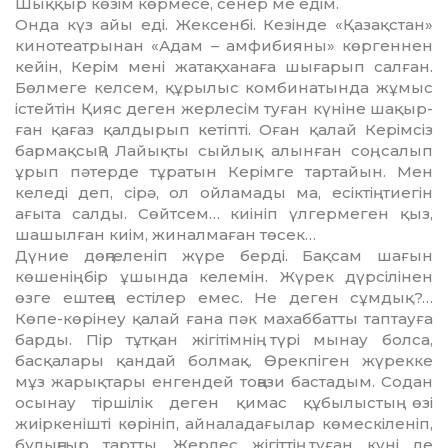
Шыққыр кө­зім көрмесе, сенер ме едім.
Онда күз айы еді. Жексенбі. Ке­зін­де «Қазақстан»
кинотеатрынан «Адам – амфибияны» көргеннен
кейін, Керім мені жатақханаға шы­ға­рып салған.
Бөлмеге келсем, құрылыс комбинатында жұмыс
істейтін Қияс деген жерлесім туған күніне шақыр­
ған қағаз қалдырып кетіпті. Оған қалай Керімсіз
бармақсың? Лайықты сыйлық алынған соң, салып
ұрып пәтерде тұратын Керімге тартайын. Мен
келеді деп, сірә, ол ойламады ма, есіктің тиегін
ағыта салды. Сөйтсем… киініп үлгермеген қыз,
шашылған киім, жиналмаған төсек…
Дүние дөңгеленіп жүре берді. Бақсам шағын
көшенің бір ұшында келемін. Жүрек дүрсілінен
өзге еш­те­ңе естілер емес. Не деген сұмдық?…
Көпе-көрінеу қалай ғана пәк махаб­ба­т­ты таптауға
барды. Пір тұтқан жігітімнің түрі мынау болса,
басқала­ры қандай болмақ. Өрекпіген жүрек­ке
мұз жарықтары енгендей тоңази бастадым. Содан
осынау тіршілік деген қимас құбылыстың өзі
жиірке­ніш­ті көрініп, айналадағылар көмес­кіле­ніп,
бұлыңғыр тартты. Жерлес жігіттің туған күні де