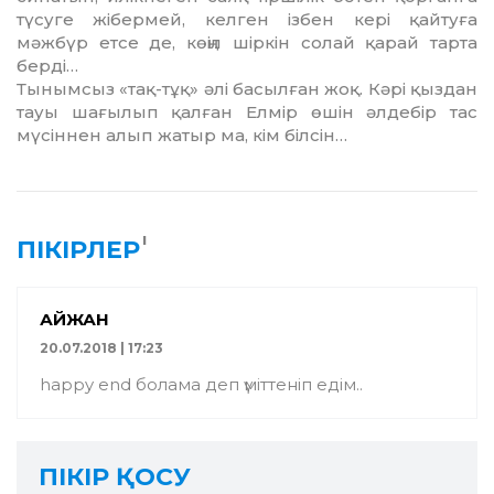
түсуге жібермей, келген ізбен кері қайтуға
мәжбүр етсе де, көңіл шіркін солай қарай тарта
берді…
Тынымсыз «тақ-тұқ» әлі басылған жоқ. Кәрі қыздан
тауы шағылып қалған Елмір өшін әлдебір тас
мүсін­нен алып жатыр ма, кім білсін…
1
ПІКІРЛЕР
АЙЖАН
20.07.2018 | 17:23
happy end болама деп үміттеніп едім..
ПІКІР ҚОСУ