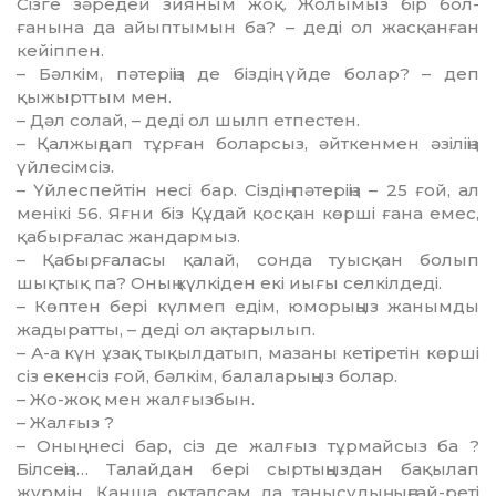
Сізге зәре­дей зияным жоқ. Жолымыз бір бол­
ғанына да айыптымын ба? – деді ол жасқанған
кейіппен.
– Бәлкім, пәтеріңіз де біздің үйде болар? – деп
қыжырттым мен.
– Дәл солай, – деді ол шылп етпестен.
– Қалжыңдап тұрған боларсыз, әйткенмен әзіліңіз
үйлесімсіз.
– Үйлеспейтін несі бар. Сіздің пәтеріңіз – 25 ғой, ал
менікі 56. Яғни біз Құдай қосқан көрші ғана емес,
қабырғалас жандармыз.
– Қабырғаласы қалай, сонда туысқан болып
шықтық па? Оның күлкіден екі иығы селкілдеді.
– Көптен бері күлмеп едім, юмо­рыңыз жанымды
жадыратты, – деді ол ақтарылып.
– А-а күн ұзақ тықылдатып, ма­за­ны кетіретін көрші
сіз екенсіз ғой, бәлкім, балаларыңыз болар.
– Жо-жоқ мен жалғызбын.
– Жалғыз ?
– Оның несі бар, сіз де жалғыз тұрмайсыз ба ?
Білсеңіз… Талайдан бері сыртыңыздан бақылап
жүрмін. Қанша оқталсам да танысудың ыңғай-реті