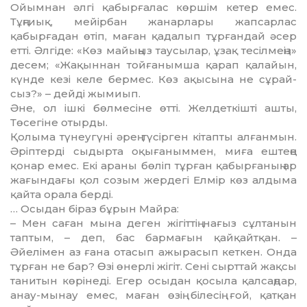
Ойымнан әлгі қабырғалас көр­шім кетер емес.
Тұңғиық, мейірбан жанарлары жапсарлас
қабырғадан өтіп, маған қадалып тұрғандай әсер
етті. Әлгіде: «Көз майыңыз таусылар, ұзақ тесілмеңіз»
десем; «Жақыннан той­ғанымша қарап қалайын,
күнде кезі келе бермес. Көз ақысына не сұрай­
сыз?» – дейді жымиып.
Әне, ол ішкі бөлмесіне өтті. Желдеткішті ашты,
Төсегіне отырды.
Қолыма түнеугүні әрең түсірген кітапты алғанмын.
Әріптерді сы­дыр­та оқығаныммен, миға ештеңе
қонар емес. Екі араны бөліп тұрған қабыр­ға­ның ар
жағындағы қол созым жер­дегі Елмір көз алдыма
қайта орала берді.
… Осыдан біраз бұрын Майра:
– Мен саған мына деген жігіттің нағыз сұлтанын
таптым, – деп, бас бармағын қайқайтқан. –
Әйелімен аз ғана отасып ажырасып кеткен. Онда
тұрған не бар? Өзі өнерлі жігіт. Сені сырттай жақсы
танитын көрінеді. Егер осыдан қосыла қалсаңдар,
анау-мынау емес, маған өзің білесің ғой, қатқан