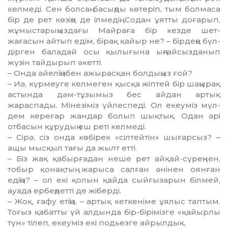
келмеді. Сен болсаң басыңды көтеріп, тым болмаса
бір де рет көзіңе де ілмедің. Содан ұятты доғарып,
жұмыстарыңыздағы Май­раға бір кезде шет-
жағасын айтып едім, бірақ қайыр не? – бірдеңе бүл­
дір­ген баладай осы қылығына ың­ғайсызданып
жүзін тайдырып әкетті.
– Онда әйеліңізбен ажырасқан болдыңыз ғой?
– Иә, күрмеуге келмеген қысқа жіптей бір шаңырақ
астында дәм-тұзымыз бес айдан артық
жараспады. Мінезіміз үйлеспеді. Ол екеуміз мүл­
дем кереғар жандар болып шықтық. Одан әрі
отбасын құрудың еш реті келмеді.
– Сірә, сіз онда көбірек «сілтей­тін» шығарсыз? –
ащы мысқыл тағы да жылт етті.
– Біз жақ қабырғадан неше рет айқай-сүреңнен,
тобыр қонақтың жарыса салған әнінен оянған
едіңіз? – ол екі қолын қайда сыйғызарын білмей,
ауада ербеңдетті де жіберді.
– Жоқ, ғафу етіңіз, – артық кет­ке­­німе ұялыс таптым.
Тоғыз қабатты үй алдында бір-бірімізге «қайырлы
түн» тілеп, екеуміз екі подьезге ай­рыл­дық.