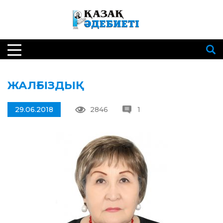
ЖАЛҒЫЗДЫҚ
29.06.2018
2846
1