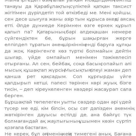
танауы да Қарабұлақтың сүліктей қатқан таксист
жігітімен дү­ріл­детіп той өткізбеді ме. Мені қой­шы,
сен десе шығуға жаны әзір тым құрыса әкеңді аясаң
етті. Әлде дү­ниеде Керімнен өзге еркек құрып
қалып па? Қатарының бәрі әлдеқа­шан немере
сүйгендіктен бе, бұрын шақырған жерге
елпілдеп тұратын әкең шіркіннің енді баруға құлқы
да жоқ. Көрінгенге көз түрткі болмайын дейтін
шығар, үйде омпайып менімен тәжікелесіп
отырғаны. Ал сен, бей­бақ, соқа басың сопайып әлі
мысық құшақтап жүрсің. Мысықтың тілеуі жаман деп
қанша рет қақсадым. Сол құрғырды үйге
қалдырып кетші, пәлесі төрінен көрі жуық бізге
тисін, – деп кіреукеленген көздері жасаурап сала
берген.
Бұршақтай төпелеген уытты сөз­дер одан әрі үдей
түсер ме еді, кім біл­сін, осы сәт дәлізден әкемнің
жөт­кірінген дауысы естілді де, ана байғұс түк
болмағандай ақ жаулығының ұшымен көзін сүртіп
қозғала бас­та­ған.
Не керек, бұл әңгіменің жеңіл ти­мегені анық. Бағана