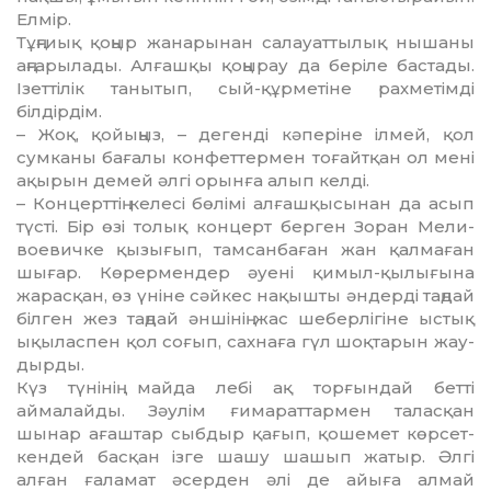
Елмір.
Тұңғиық қоңыр жанарынан са­лауат­тылық нышаны
аңғарылады. Алғашқы қоңырау да беріле бастады.
Ізеттілік танытып, сый-құрметіне рахметімді
білдірдім.
– Жоқ, қойыңыз, – дегенді кә­пе­ріне ілмей, қол
сумканы бағалы кон­феттермен тоғайтқан ол мені
ақырын демей әлгі орынға алып келді.
– Концерттің келесі бөлімі ал­ғаш­­қысынан да асып
түсті. Бір өзі толық концерт берген Зоран Мели­
вое­вичке қызығып, тамсанбаған жан қалмаған
шығар. Көрермендер әуені қимыл-қылығына
жарасқан, өз үніне сәйкес нақышты әндерді таңдай
білген жез таңдай әншінің жас ше­бер­лігіне ыстық
ықыласпен қол соғып, сахнаға гүл шоқтарын жау­
дыр­ды.
Күз түнінің майда лебі ақ тор­ғын­дай бетті
аймалайды. Зәулім ғи­ма­раттармен таласқан
шынар ағаштар сыб­дыр қағып, қошемет көрсет­
кен­дей басқан ізге шашу шашып жатыр. Әлгі
алған ғаламат әсерден әлі де айыға алмай