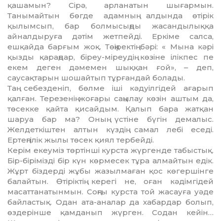
қаша­мын? Сірә, арланатын шығармын.
Танымайтын бөгде адамның алдында өтірік
қылымсып, бар болмысыңды жасандылыққа
айналдыруға дәтім жетпейді. Еркіме салса,
ешқайда барғым жоқ. Төңіректің бәрі: « Мына кәрі
қызды қараңдар, біреу-міреудің көзіне ілікпес пе
екем деген дәмемен шыққан ғой», – деп,
саусақтарын шошайтып тұрғандай болады.
Таң себезденіп, бөлме іші кәдуіл­гідей ағарып
қалған. Терезенің жоғары саңылау көзін аштым да,
төсекке қайта қисайдым. Қалып бара жатқан
шаруа бар ма? Оның үстіне бүгін демалыс.
Желдеткіштен алтын күздің самал лебі еседі.
Ертеңгілік жылы төсек қиял тербейді.
Керім екеуміз төртінші курста жүр­генде табыстық.
Бір-бірімізді бір күн көрмесек тұра алмайтын едік.
Жұрт біздерді жұбы жазылмаған қос көгершінге
балайтын. Өтіріктің керегі не, оған кәдімгідей
масаттана­тын­мын. Соңғы курста той жасауға уәде
байластық. Одан ата-аналар да хабардар болып,
өздерінше қамданып жүрген. Содан кейін…