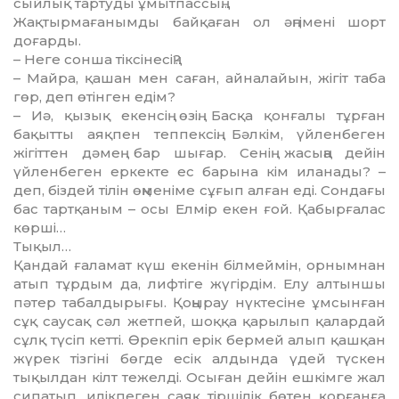
сыйлық тартуды ұмытпас­сың…
Жақтырмағанымды байқаған ол әңгімені шорт
доғарды.
– Неге сонша тіксінесің?
– Майра, қашан мен саған, айна­ла­йын, жігіт таба
гөр, деп өтінген едім?
– Иә, қызық екенсің өзің. Басқа қонғалы тұрған
бақытты аяқпен теппексің. Бәлкім, үйленбеген
жігіт­тен дәмең бар шығар. Сенің жасыңа дейін
үйленбеген еркекте ес барына кім иланады? –
деп, біздей тілін өңменіме сұғып алған еді. Сондағы
бас тартқаным – осы Елмір екен ғой. Қабырғалас
көрші…
Тықыл…
Қандай ғаламат күш екенін білмеймін, орнымнан
атып тұрдым да, лифтіге жүгірдім. Елу алтыншы
пәтер табалдырығы. Қоңырау нүкте­сіне ұмсынған
сұқ саусақ сәл жетпей, шоққа қарылып қалардай
сұлқ түсіп кетті. Өрекпіп ерік бермей алып қаш­қан
жүрек тізгіні бөгде есік алдында үдей түскен
тықылдан кілт тежелді. Осыған дейін ешкімге жал
сипатып, илікпеген саяқ тіршілік бөтен қор­ғанға