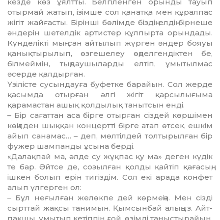
кезде көз ұялтты. Белгіленген орынды тауып
отырмай жатып, ізімше сол қанатқа мен құ­рал­пас
жігіт жайғасты. Бірінші бөлімде біздің елдің бірнеше
әндерін шетелдік артистер құлпырта орын­дады.
Күн­де­лікті мың-сан айтылып жүрген әндер бояуы
қанықтырылып, өзге­ше­леу өңделгендіктен бе,
білмеймін, тыңдаушыларды елтіп, ұмытылмас
әсерде қалдырған.
Үзілісте сусындауға буфетке ба­ра­йын. Сол жерде
қасымда отырған әлгі жігіт қарсылығыма
қарамастан ашық қолдылық танытсын енді.
– Бір сағаттан аса бірге отырған сіздей көршімен
көңілден шыққан концертті бірге атап өтсек, ешкім
айып санамас… – деп, мөлтілдей толтырылған бір
фужер шампанды ұсына берді.
«Далақпай ма, әлде су жұқпас қу ма» деген күдік
те бар. Әйтсе де, со­зыл­ған қолды қайтіп қағасың,
ішкен болып ерін тигіздім. Сол екі арада конфет
алып үлгерген ол:
– Бұл неғылған желөкпе дей көр­меңіз. Мен сізді
сырттай жақсы тани­мын. Қымсынбай алыңыз. Айт­
пақ­шы, ұмытып кетіппін ғой, өзімді таныс­тырайын.