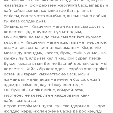
жазаладым. Әкімдер мен жергілікті бас­шылардың
қай-қайсысының ха­лыққа тізе батырғанын
естісем, сол за­матта айыбына, қылмысына лайық­
ты жаза қолдандым.
Оныншы — …Кімде-кім маған қалт­қысыз достық
көрсетсе, қадір-құр­метін ұмытпадым,
мүмкіндігінше мен де сый-сыяпат, ізет-құрмет
көр­сеттім. Кімде-кім маған адал қызмет көр­сетсе,
қызмет ақысына қиянат жа­самадым. Кімде-кім
маған дұш­пан­дық жасаса, бірақ кейін мұны­сы­на
қын­жылып, алдыма келіп кешірім сұрап тізесін
бүксе, қысастығын бе­тіне баспай достық көңлімді
көр­сет­тім. Қайсыбір қатардағы сарбаз опа­герлікті
естен шығарып, қызметтес өз басшысын
жамандап менің алдыма келетін болса, ондай
адамды өзіме ең қауіпті жау есептедім.
Он бірінші – Билік биігіне, абы­рой-атақ
мәртебесіне көтерілген кез­дерімнің қай-
қайсысында да
пер­зенттерім мен туған-туыс­қан­дарым­ды, жора-
жолдас, көрші-қолаң және басқа да дос көңілді,