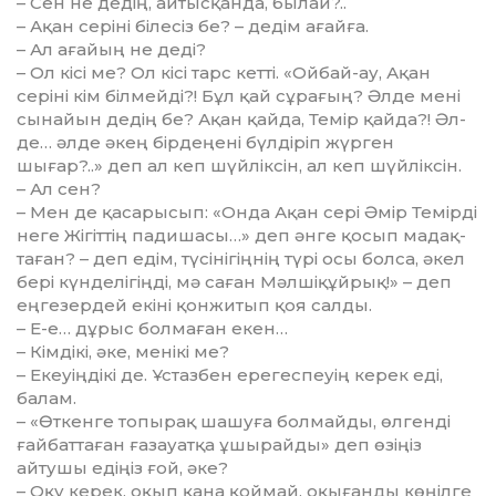
– Сен не дедің, айтысқанда, былай?..
– Ақан серіні білесіз бе? – дедім ағайға.
– Ал ағайың не деді?
– Ол кісі ме? Ол кісі тарс кетті. «Ой­бай-ау, Ақан
серіні кім білмейді?! Бұл қай сұрағың? Әлде мені
сынайын де­дің бе? Ақан қайда, Темір қайда?! Әл­
де… әлде әкең бірдеңені бүлдіріп жүр­ген
шығар?..» деп ал кеп шүйліксін, ал кеп шүйліксін.
– Ал сен?
– Мен де қасарысып: «Онда Ақан сері Әмір Темірді
неге Жігіттің падиша­сы…» деп әнге қосып мадақ­
та­ған? – деп едім, түсінігіңнің түрі осы бол­са, әкел
бері күнделігіңді, мә саған Мәл­шіқұйрық!» – деп
еңгезердей екіні қон­житып қоя салды.
– Е-е… дұрыс болмаған екен…
– Кімдікі, әке, менікі ме?
– Екеуіңдікі де. Ұстазбен ере­гес­пеуің керек еді,
балам.
– «Өткенге топырақ шашуға бол­май­ды, өлгенді
ғайбаттаған ғазауат­қа ұшырайды» деп өзіңіз
айтушы едіңіз ғой, әке?
– Оқу керек, оқып қана қоймай, оқы­ғанды көңілге