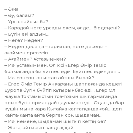
– Әке!
– Әу, балам?
– Ұрыспайсыз ба?
– Қарадай неге ұрсады екем, әлде… бірдеңені?..
– Бүгін екі алдым…
– Неге? Неден?
– Неден десеңіз – тарихтан, неге де­сеңіз –
ағаймен ерегесіп…
– Ағаймен? Ұстазыңмен?
– Иә, ұстазыммен. Ол кісі «Егер Әмір Темір
болмағанда біз үйтпес едік, бүйтпес едік» деп…
– Иә, сонсоң, анықтап айтшы бы­лай?
– Егер Әмір Темір Анкараны шап­па­ғанда кешегі
Еуропа бүгін бүй­тіп құ­тырынбас еді… Егер Ол
жауыз Тоқ­та­мыстың тоз-тозын шығарма­ған­да
орыс бүгін ормандай қауламас еді… Одан да бар
күшін мына қара Қытайға қаптатқанда ғой… деп
қайта-қайта айта берген соң шыдамай…
– Иә, немене, шыдамай шығып кеттің бе?
– Жоға, айтысып қалдық қой.