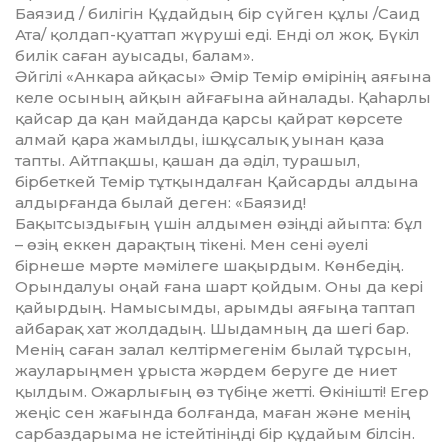
Баязид / билігін Құдайдың бір сүйген құлы /Саид
Ата/ қолдап-қуаттап жүруші еді. Енді ол жоқ. Бүкіл
билік саған ауысады, балам».
Әйгілі «Анкара айқасы» Әмір Темір өмірінің аяғына
келе осының айқын айғағына айналады. Қаһарлы
қайсар да қан майданда қарсы қайрат көрсете
алмай қара жамылды, ішқұ­салық уынан қаза
тапты. Айтпақшы, қашан да әділ, турашыл,
бірбеткей Темір тұтқындалған Қайсарды алдына
алдырғанда былай деген: «Баязид!
Бақытсыздығың үшін алдымен өзіңді айыпта: бұл
– өзің еккен дарақтың тікені. Мен сені әуелі
бірнеше мәрте мәмілеге шақырдым. Көнбедің.
Орындалуы оңай ғана шарт қойдым. Оны да кері
қайырдың. Намысымды, арымды аяғыңа таптап
айбарақ хат жолдадың. Шыдамның да шегі бар.
Менің саған залал келтірмегенім былай тұрсын,
жауларыңмен ұрыста жәрдем беруге де ниет
қылдым. Ожарлығың өз түбіңе жетті. Өкінішті! Егер
жеңіс сен жағында болғанда, ма­ған және менің
сарбаздарыма не іс­тей­тініңді бір құдайым білсін.