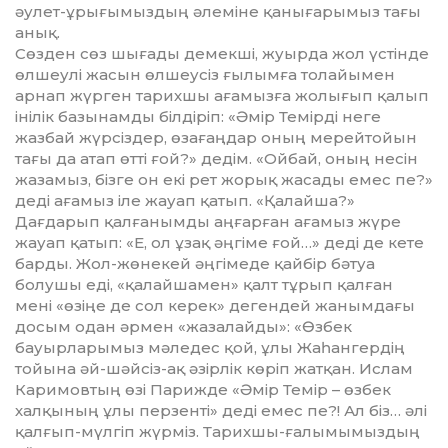
әулет-ұрығымыздың әлеміне қанығарымыз тағы
анық.
Сөзден сөз шығады демекші, жуырд­а жол үстінде
өлшеулі жасын өлшеусіз ғылымға толайымен
арнап жүрген тарихшы ағамызға жолығып қалып
інілік базынамды білдіріп: «Әмір Темірді неге
жазбай жүрсіздер, өза­ғаңдар оның мерейтойын
тағы да атап өтті ғой?» дедім. «Ойбай, оның не­сін
жазамыз, бізге он екі рет жорық жа­сады емес пе?»
деді ағамыз іле жауап қатып. «Қалайша?»
Дағдарып қал­ғанымды аңғарған ағамыз жүре
жауап қатып: «Е, ол ұзақ әңгіме ғой…» деді де кете
барды. Жол-жө­не­кей әңгімеде қайбір бәтуа
болушы еді, «қалайшамен» қалт тұрып қалған
мені «өзіңе де сол керек» дегендей жанымдағы
досым одан әрмен «жаза­лайды»: «Өзбек
бауырларымыз мә­ледес қой, ұлы Жаһангердің
тойына әй-шәйсіз-ақ әзірлік көріп жатқан. Ислам
Каримовтың өзі Парижде «Әмір Темір – өзбек
халқының ұлы пер­зенті» деді емес пе?! Ал біз… әлі
қал­ғып-мүлгіп жүрміз. Тарихшы-ға­лы­мымыздың