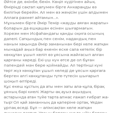
Әйтсе де, өкінбе, бекін. Көңіл күдігі­нен айық.
Өміріңді сақтап қалумен бірге Анкараңды өз
билігіңе берейін. Ал мен өз жеңісім үшін алдымен
Аллаға рахмет айтамын…».
Мұнымен бірге Әмір Темір «жауды аяған жаралы»
боларын да еш­қашан есінен шығармағын.
Хорезм мен Исфаһандағы қанды оқиға осы­ның
дәлелі. Сатқындық пен сенім, надандық пен
наным хақында Әмір заманынан бері келе жатқан
мынадай аңыз бар екенін еске сала кетелік: бір
көкқұтан ұшып келіп өз ұясына жай­ғасып алған
қарғаны көреді. Екі-үш күн өтсе де ол бұған
пәлендей мән бе­ре қоймайды. Ал төртінші күні
төрт жүз көкқұтан ұшып келеді де ұясын қарғаға
берген әлгі көкқұтанды түте-түтесін шығарып
шоқып өлтіреді.
Құс екеш құстың да аты мен заты ала-құла, бірақ
ұяның бәрі киелі. Жар­ты-ақ ауыз аңыздың
астарында атан түйе тарта алмас ғажап ғибрат жа­
тыр! Ол қай заманның да қаперіне ор­тақ. Ұядан
ұрпақ өседі. Бұл — әлім­сақтан келе жатқан
дүниәуи дәстүр. Ұясын берген құс та, үйін берген