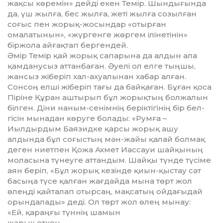
жақсы көремін» дей­ді екен Темір. Шындығында
да, үш жылға, бес жылға, жеті жылға со­зылған
соғыс пен жорық-жосындар «отыр­ған
омалатынын», «жүргенге жөр­гем ілінетінін»
біржола айғақтап бергендей.
Әмір Темір қай жорық сапарына да алдын ала
қамданусыз аттанбаған. Әуелі ол елге тыңшы,
жансыз жіберіп хал-ахуалынан хабар алған.
Сонсоң елші жіберіп тағы да байқаған. Бұған қоса
Піріне Құран аштырып бұл жорықтың болжалын
білген. Діни на­ным-сенімнің беріктігінің бір бел­
гісін мынадан көруге болады: «Рум­ға –
Иылдырдым Баязидке қарсы жорық ашу
алдында бұл соғыстың мән-жайы қалай болмақ
деген ниетпен Қожа Ахмет Иассауи шайқының
моласына түнеуге аттандым. Шайқы түнде түсіме
аян беріп, «Бұл жорық ке­зінде қиын-қыстау сәт
басыңа түсе қал­ған жағдайда мына төрт жол
өлең­ді қайталап отырсаң, мақсатың ойдағыдай
орындалады» деді. Ол төрт жол өлең мынау:
«Ей, қараңғы түннің шамын
жарық еткен,