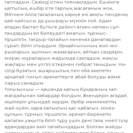
таппадым. Сөзімді іспен тиянақтадым. Ешкімге
қатты­лық, ешбір істе тарлық жасағаным жоқ.
Өйткені Алла тағаланың кәріне екі аяқты пенденің
қай-қайсысы да ұшы­рауы мүмкін ғой. Адам
атадан бастап бүгінге дейінгі өткен-кеткен сұл­
тандардың ел билеудегі амалын, тұр­мыс-
тіршілігін, тағдыр-талайын кө­некөз даналардан
сұрап, біліп отыр­­дым. Әрқайсысының жол-жо­
рықтарын, қылмыс-жазаларын, айт­қан сөздерін,
мирас-мұраларын жа­дым­да сақтадым, жақсы
жақтары мен үлгілі істерінен ғибрат таныдым. Нә­
сілді бұзатын, ашаршылық пен оба әкелетін
әрқалай пиғыл-әрекет­тер­ге абай болуды өзіме
парыз санадым.
Тоғызыншы — қашанда қалың бұ­қараның хал-
жағдайынан хабардар болдым. Үлкендерін ағадай,
кіші­ле­рін ұлымдай көрдім. Әрбір мем­ле­кеттің
жай-күйін, қара халықтың қас-қабағын, мінез-
құлқын, тұрмыс-тіршілігін, әрекет-берекетін
қалаған уа­қытта біліп тұру үшін дені таза, ние­ті түзу
адамдардан өкіл тағайын­дадым. Болған жәйды
жалған жазып, өтірік сөйлегендері болса, аяусыз