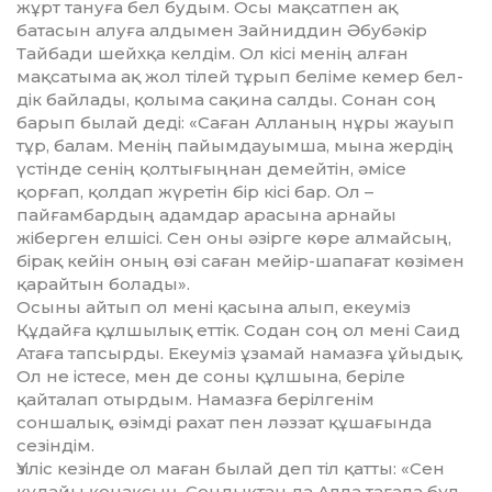
жұрт тануға бел будым. Осы мақсатпен ақ
батасын алуға алдымен Зайниддин Әбубәкір
Тайбади шейхқа келдім. Ол кісі менің алған
мақсатыма ақ жол тілей тұрып беліме кемер бел­
дік байлады, қолыма сақина салды. Сонан соң
барып былай деді: «Саған Алланың нұры жауып
тұр, балам. Менің пайымдауымша, мына жердің
үстінде сенің қолтығыңнан демейтін, әмісе
қорғап, қолдап жүретін бір кісі бар. Ол –
пайғамбардың адамдар арасына арнайы
жіберген елшісі. Сен оны әзірге көре алмайсың,
бірақ кейін оның өзі саған мейір-шапағат көзімен
қарайтын болады».
Осыны айтып ол мені қасына алып, екеуміз
Құдайға құлшылық еттік. Содан соң ол мені Саид
Атаға тапсырды. Екеуміз ұзамай намазға ұйыдық.
Ол не істесе, мен де соны құлшына, беріле
қайталап отырдым. Намазға берілгенім
соншалық, өзімді рахат пен ләззат құшағында
сезіндім.
Үзіліс кезінде ол маған былай деп тіл қатты: «Сен
құдайы қонақсың. Сондықтан да Алла тағала бұл