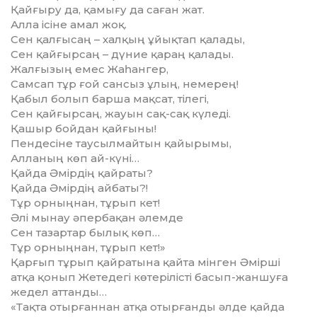
Қайғыру да, қамығу да саған жат.
Алла ісіне амал жоқ.
Сен қалғысаң – халқың ұйықтап қалады,
Сен қайғырсаң – дүние қараң қалады.
Жалғызың емес Жаһангер,
Самсап тұр ғой сансыз ұлың, немерең!
Қабыл болып барша мақсат, тілегі,
Сен қайғырсаң, жауын сақ-сақ күледі.
Қашыр бойдан қайғыны!
Пендесіне таусылмайтын қайырымы,
Алланың көп ай-күні…
Қайда Әмірдің қайраты?
Қайда Әмірдің айбаты?!
Тұр орныңнан, тұрып кет!
Әлі мынау әпербақан әлемде
Сен тазартар былық көп…
Тұр орныңнан, тұрып кет!»
Қарғып тұрып қайратына қайта мінген Әмірші
атқа қонып Жетедегі көтерілісті басып-жаншуға
жедел ат­танды…
«Тақта отырғаннан атқа отыр­ғанды әлде қайда