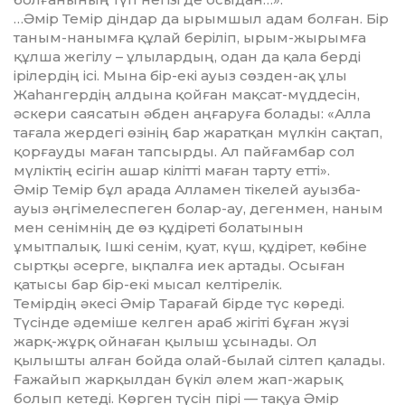
…Әмір Темір діндар да ырымшыл адам болған. Бір
таным-нанымға құлай беріліп, ырым-жырымға
құлша жегілу – ұлылардың, одан да қала берді
ірілердің ісі. Мына бір-екі ауыз сөзден-ақ ұлы
Жаһангердің алдына қойған мақсат-мүддесін,
әскери саясатын әбден аңғаруға болады: «Алла
тағала жердегі өзінің бар жаратқан мүлкін сақтап,
қорғауды маған тапсырды. Ал пайғамбар сол
мүліктің есігін ашар кілітті маған тарту етті».
Әмір Темір бұл арада Алламен ті­келей ауызба-
ауыз әңгімелеспеген болар-ау, дегенмен, наным
мен сенімнің де өз құдіреті болатынын
ұмытпалық. Ішкі сенім, қуат, күш, құдірет, көбіне
сыртқы әсерге, ықпалға иек артады. Осыған
қатысы бар бір-екі мысал келтірелік.
Темірдің әкесі Әмір Тарағай бірде түс көреді.
Түсінде әдеміше келген араб жігіті бұған жүзі
жарқ-жұрқ ой­наған қылыш ұсынады. Ол
қылышты алған бойда олай-былай сілтеп қалады.
Ғажайып жарқылдан бүкіл әлем жап-жарық
болып кетеді. Көр­ген түсін пірі — тақуа Әмір