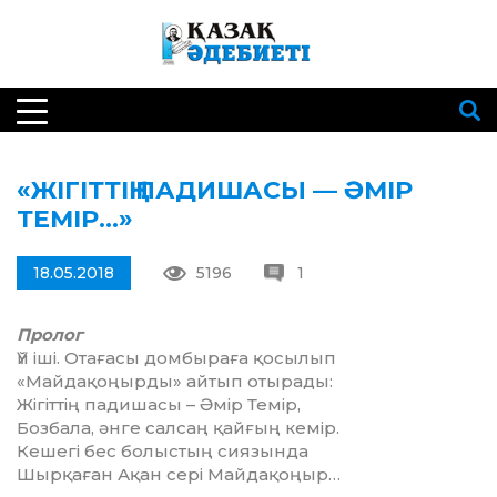
«ЖІГІТТІҢ ПАДИШАСЫ — ӘМІР
ТЕМІР…»
18.05.2018
5196
1
Пролог
Үй іші. Отағасы домбыраға қо­сы­лып
«Майдақоңырды» айтып отырады:
Жігіттің падишасы – Әмір Темір,
Бозбала, әнге салсаң қайғың ке­мір.
Кешегі бес болыстың сиязында
Шырқаған Ақан сері Май­да­қоңыр…