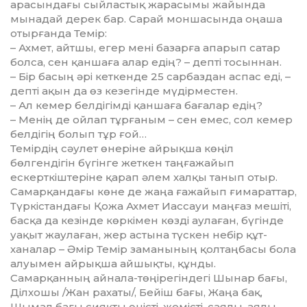
арасындағы сыйластық жарасымы жайында
мынадай дерек бар. Сарай моншасында оңаша
отырғанда Темір:
– Ахмет, айтшы, егер мені базар­ға апарып сатар
болса, сен қаншаға алар едің? – депті тосыннан.
– Бір басың әрі кеткенде 25 сар­баз­дан аспас еді, –
депті ақын да өз кезегінде мүдірместен.
– Ал кемер белдігімді қаншаға ба­ғалар едің?
– Менің де ойлап тұрғаным – сен емес, сол кемер
белдігің болып тұр ғой…
Темірдің сәулет өнеріне айрықша көңіл
бөлгендігін бүгінге жеткен таңғажайып
ескерткіштеріне қарап әлем халқы танып отыр.
Самарқан­да­ғы көне де жаңа ғажайып ғима­рат­тар,
Түркістандағы Қожа Ахмет Иас­­­сауи маңғаз мешіті,
басқа да кезінде көр­кімен көзді аулаған, бүгінде
уақыт жау­лаған, жер астына түскен небір құт­
ханалар – Әмір Темір заманының қолтаңбасы бола
алуымен айрықша айшықты, құнды.
Самарқанның айнала-төңірегіндегі Шынар бағы,
Ділхошы /Жан рахаты/, Бейіш бағы, Жаңа бақ,
Шымал бағы сияқты өніс­ті, жемісті, саялы, аялы