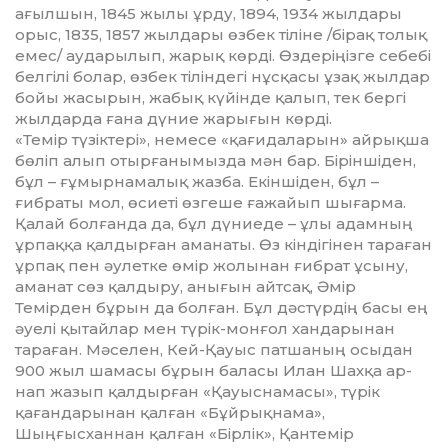
ағылшын, 1845 жылы ұрду, 1894, 1934 жылдары
орыс, 1835, 1857 жылдары өзбек тіліне /бірақ то­лық
емес/ аударылып, жарық көрді. Өздеріңізге себебі
белгілі болар, өзбек тіліндегі нұсқасы ұзақ жылдар
бойы жасырын, жабық күйінде қалып, тек бергі
жылдарда ғана дүние жарығын көрді.
«Темір түзіктері», немесе «қағи­да­ларын» айрықша
бөліп алып отыр­ғанымызда мән бар. Біріншіден,
бұл – ғұмырнамалық жазба. Екіншіден, бұл –
ғибраты мол, өсиеті өзгеше ға­жайып шығарма.
Қалай болғанда да, бұл дүниеде – ұлы адамның
ұрпаққа қалдырған аманаты. Өз кіндігінен тараған
ұрпақ пен әулетке өмір жолынан ғибрат ұсыну,
аманат сөз қал­дыру, анығын айтсақ, Әмір
Темірден бұрын да болған. Бұл дәстүрдің басы ең
әуелі қытайлар мен түрік-монғол хандарынан
тараған. Мәселен, Кей-Қауыс патшаның осыдан
900 жыл ша­масы бұрын баласы Илан Шахқа ар­
нап жазып қалдырған «Қауыс­намасы», түрік
қағандарынан қалған «Бұйрықнама»,
Шыңғысханнан қал­ған «Бірлік», Қантемір