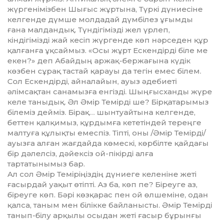
жүр­генімізбен Шығыс жұртына, Түркі дүниесіне
келгенде дүмше молдадай дүмбілез ұғымды
ғана малдандық. Түндігімізді жел үрлеп,
кіндігімізді жай кесіп жүргенде көп нәрседен құр
қал­ғанға ұқсаймыз. «Осы жұрт Ес­кендірді біле ме
екен?» деп Абайдың аржақ-бержағына күдік
көзбен сұрақ тастай қарауы да тегін емес білем.
Сол Ескендірді, айналайын, ауыз әде­биеті
әлімсақтан санамызға ен­гізді. Шыңғысханды жүре
келе та­ныдық. Әл Әмір Темірді ше? Бірқа­та­ры­мыз
білеміз дейміз. Бірақ… шын­­туайтына келгенде,
беттен қал­қимыз, құрдымға кететіндей тереңге
малтуға құлықты емеспіз. Тіпті, оны /Әмір Темірді/
ауызға алған жағдайда көмескі, көрбілте қайдағы
бір дә­лел­сіз, дәйексіз ой-пікірді алға
тартатынымыз бар.
Ал сол Әмір Теміріңіздің дүниеге ке­­леніне жеті
ғасырдай уақыт өтіпті. Аз ба, көп пе? Біреуге аз,
біреуге көп. Бәрі көзқарас пен ой өлшеміне, одан
қалса, таным мен білікке байланыс­ты. Әмір Темірді
танып-білу арқылы осыдан жеті ғасыр бұрынғы