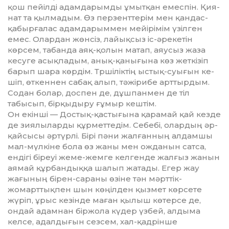
қош пейілді адам­дарымды ұмытқан емеспін. Қия­
нат та қылмадым. Өз перзенттерім мен қандас-
қабырғалас адамдарыммен мейірімім үзілген
емес. Олардан жөнсіз, лайықсыз іс-әрекетін
көрсем, та­банда аяқ-қолын матап, аяусыз жа­за
кесуге асықпадым, анық-қа­нығына көз жет­кізіп
барып шара көр­дім. Тршіліктің ыстық-суығын ке­
шіп, өткеннен сабақ алып, тәжі­рибе арттырдым.
Содан болар, доспен де, дұшпанмен де тіл
табысып, бірқыдыру ғұмыр кештім.
Он екінші — Достық-қастығына қа­рамай қай кезде
де зиялыларды құрметтедім. Себебі, олардың әр­
қай­сысы әртүрлі. Бірі пәни жалғанның алдам­шы
мал-мүлкіне бола өз жаны мен ожданын сатса,
ендігі біреуі жеме-жемге келгенде жалғыз жанын
ая­май құрбандыққа шалып жатады. Егер жау
жағының бірен-сараны өзі­не тән мәрттік-
жомарттықпен шын көңілден қызмет көрсете
жүріп, ұрыс кезінде маған қылыш көтерсе де,
ондай адамнан біржола күдер үзбей, ал­дыма
келсе, адалдығын сезсем, хал-қадрінше