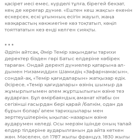
қасірет иесі емес, күрделі тұлға, бірегей бекзат,
кең де кереғар дүние. «Ештен кеш жақсы» екенін
ескерсек, ескі ұғымның есігін жауып, жаңа
көзқарастың көкжиегіне көз тоқтатып, көңіл
тояттататын кез ен­ді келген сияқты.
* * *
Әділін айтсақ, Әмір Темір хақындағы тарихи
деректер бізден гөрі Батыс елдеріне көбірек
тараған. Ондай деректі дүниелер қатарына ал­
дымен Низамиддин Шамидің «Зафарнамасын»,
сондай-ақ, «Темір қағи­даларын» жатқызар едік.
Әсіресе, «Темір қағидалары» өзінің шымыр да
жұмырлығымен әлем жұртшылығын өзіне тез
аударған. Бұл өмірбаяндық аманат кітабы он
сегізінші ғасырдан бері қарай /бәлкім, одан да
бұрын болар/ әлем тарихшылары мен
зерттеушілерінің ықылас-назарын өзіне
аударумен келеді. Осы мерзім ішінде оның талай
елдер тілдеріне аударылғанын да айта кеткен
жөн. Мәселен, ол 1787 жылы француз, 1830 жылы