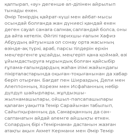
қалтырап, «әу» дегенше әл-ділінен айрылып
тынады екен.
Әмір Темірдің қайрат-күші мен ай­бат-мысы
осындай болғанда жан дүниесі қандай екен
деген сауал са­наға салмақ салғандай болса, оны
да айта кетелік. Әйгілі тарихшы-ғалым Хафиз
Абрудың айтуынша ол сонау орта жасының
өзінде-ақ түркі, араб, парсы тілдерін еркін
меңгергенге ұқсайды, меңгеріп қана қоймай, өзі
ұйымдастыруға мұрындық болған қайсыбір
ғұлама-ғалымдардың жаһан ілімі жайындағы
пікірталастарында оқыған-тоқығанынан да хабар
беріп отырған. Бағдат пен Шираздың, Дели мен
Алеппонның, Хорезм мен Ис­фаһанның небір
дүлдүл шайырлары, жұлдызшы-
жылнамашылары, ой­шыл-пәлсапашылары
қалаған уа­қытта Темір Сарайынан табылып,
Сайыпқыранның да, Самарқанның да сән-
салтанатын айдай әлемге айшықты еткен.
Солардың бірі «Те­мір­нама» дастанын жазған
атақты ақын Ахмет Кермани мен Әмір Темір