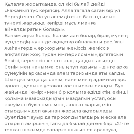
Құлалға жорытқанда, ол кісі былай дейді:
«Ғажайып түс көріпсің. Алла тағала саған бір ұл
береді екен. Ол ұл әлемді өзіне бағындырып,
түнекті жарыққа, кәпірді мұсылманға
айналдыратын болады».
Бәлкім аңыз болар, бәлкім аян болар, бірақ мұның
күндердің-күнінде ақиқатқа айналғаны рас. Ұлы
Жаһангердің әр жорығы жеңіссіз, же­міссіз
аяқталған жоқ. Тұран импе­риясының іргетасын
бекітті, кере­гесін кеңітті, атақ-даңқын асырды.
Сенім мен нанымға, оның түп қа­зығы – дінге арқа
сүйеуінің арқа­сында әлем тарихында аты қалды.
Шындығында да, сенім, нанымның адамның қос
қанаты, қолына ұстаған қос шырағы сияқты. Бұл
жайында Темір: «Мен бір қолыма әділдіктің, екінші
қолыма мазасыздықтың маздағын ұстап, осы
екеуімен бүкіл өмірімнің жолын жарық етіп
отырдым» деп ағынан жарыла ақтарылады.
Әуелгідегі ауыр да тар жолды тағ­дырын еске ала
отырып әміршінің тағы да былай дегені бар: «21-ге
толған шағымда сапарға шығып ел аралауға,