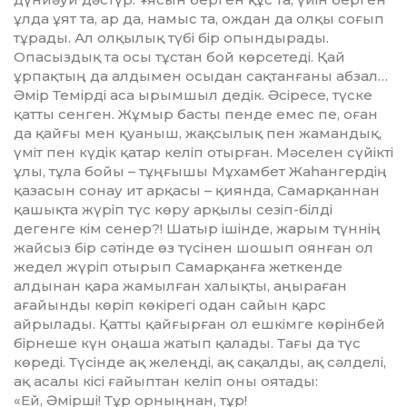
ұлда ұят та, ар да, намыс та, ождан да олқы соғып
тұрады. Ал олқылық түбі бір опын­дырады.
Опасыздық та осы тұс­тан бой көрсетеді. Қай
ұрпақтың да алдымен осыдан сақтанғаны абзал…
Әмір Темірді аса ырымшыл дедік. Әсіресе, түске
қатты сенген. Жұмыр бас­ты пенде емес пе, оған
да қайғы мен қуаныш, жақсылық пен жа­ман­дық,
үміт пен күдік қатар келіп отыр­ған. Мәселен сүйікті
ұлы, тұла бойы – тұңғышы Мұхамбет Жаһангердің
қазасын сонау ит арқасы – қиянда, Самарқаннан
қашықта жүріп түс көру арқылы сезіп-білді
дегенге кім сенер?! Шатыр ішінде, жарым түннің
жайсыз бір сәтінде өз түсінен шошып оян­ған ол
жедел жүріп отырып Са­марқанға жеткенде
алдынан қара жа­мылған халықты, аңыраған
ағайын­ды көріп көкірегі одан сайын қарс
айрылады. Қатты қайғырған ол ешкімге көрінбей
бірнеше күн оңаша жатып қалады. Тағы да түс
көреді. Түсінде ақ желеңді, ақ сақалды, ақ сәл­делі,
ақ асалы кісі ғайыптан келіп оны оятады:
«Ей, Әмірші! Тұр орныңнан, тұр!