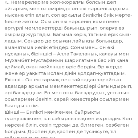
«…Немерелеріме жол-жоралғы бол­сын деп
айтарым, мен өз өмірімде он екі нәрсені алдыма
нысана етіп алып, сол арқылы биліктің биік мәр­те­
бесіне жеттім. Осы он екі нәрсенің көм­егімен
әртүрлі мемлекеттерді ба­ғындырып, оларға өз
әмірімді жүр­гіздім. Бағыма көрік, тағыма ерік сый­
ладым. Сендер де осыған лайық­ты болыңдар,
аманатыма иелік етің­дер. Сонымен… он екі
нұсқаның бі­рін­­­шісі – Алла Тағаланың қалауы мен
Мұхам­бет Мұстафаның шари­ға­тына бас иіп қана
қоймай, оған мей­лін­ше өріс бер­дім. Әр жерде
және әр уа­қытта ислам дінін қолдап-қуат­тадым.
Екінші – Он екі тармақ пен тай­па­дан тарайтын
адамдар арқылы мем­лекеттерді әрі бағындырып,
әрі бас­қардым. Ел мен оны басқарудың ұстынын
осылармен бекітіп, сарай кеңестерін осылармен
баянды еттім.
Үшінші — Билікті мәмілемен, бұй­рықты
түсінушілікпен, істі сабыр­лылықпен жүргіздім. Көп
нәрсені біліп, сезіп тұрсам да, білмеген, сез­бе­ген
болдым. Доспен де, қаспен де тү­сінісуге, тіл
табысуға тырыстым.