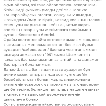
ақыл-айласы, өзі ғана ойлап тапқан әскери ілім-
білімі кімді қызықтырмады дейсіз?! Тарихта
«Анкара айқасы» аталған, сонау 1402 жылдың
жазындағы Әмір Темірдің Баязид қосынын талқан
еткен ұлы жорығынан кейін-ақ Батыс жарты
әлемінің назары ұлы Жеңімпазға толайымен
ауғаны бесенеден белгілі.
Орайы келгенде айта кетпеске ама­лым жоқ, осы
«қағиданы» мен осы­дан он-он бес жыл бұрын
аударып /өзбекшеден/ баспаға ұсынға­ным­мен
шығара алмаған соң 1991 жы­лы Шымкенттің
қалалық баспаха­насынан азғантай ғана данамен
бастырған болатынмын.
Батыс-Шығыс баяғыдан назар ау­дарған бұл
дүние қазақ топыра­ғын­да осы күнге дейін
басыбайлы кітап болып жұртшылық қолына
тимегенін ес­керсек, өз тарихымызға, оның ерек­
ше беттеріне, бөлекше тұлға­ларына деген ынта-
ықыласымыздың қай дәрежеде екенін
шамалауға болар.
Соғыс алаңындағы айқастың әр жорық сайын