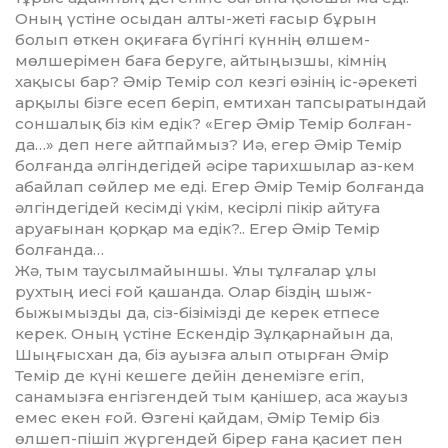
Оның үстіне осыдан алты-жеті ғасыр бұрын
болып өткен оқиғаға бүгінгі күннің өлшем-
мөлшерімен баға беруге, айтыңызшы, кімнің
хақысы бар? Әмір Темір сол кезгі өзінің іс-әре­кеті
арқылы бізге есеп беріп, емти­хан тапсыратындай
соншалық біз кім едік? «Егер Әмір Темір болған­
да…» деп неге айтпаймыз? Иә, егер Әмір Темір
болғанда әлгіндегідей әсі­ре тарихшылар аз-кем
абайлап сөй­лер ме еді. Егер Әмір Темір бол­ған­да
әлгіндегідей кесімді үкім, ке­сірлі пікір айтуға
аруағынан қорқар ма едік?.. Егер Әмір Темір
болғанда…
Жә, тым таусылмайыншы. Ұлы тұл­ғалар ұлы
рухтың иесі ғой қа­шан­да. Олар біздің шыж-
быжымызды да, сіз-бізімізді де керек етпесе
керек. Оның үстіне Ескендір Зұлқарнайын да,
Шыңғысхан да, біз ауызға алып отырған Әмір
Темір де күні кешеге дейін денемізге егіп,
санамызға енгіз­гендей тым қанішер, аса жауыз
емес екен ғой. Өзгені қайдам, Әмір Темір біз
өлшеп-пішіп жүргендей бірер ғана қасиет пен