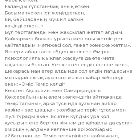
Ғаламды гүлстан-бақ, анық еткен.
Басыма түскен істі жеңілдеткен,
Ей, бейшараның мүшкіл халын
көңілді еткен…»
Бұл төрттағанды мен жақсылап жат­­тап алдым.
Қайсармен болған ұрыс­­та мен оны жетпіс рет
қайта­ла­дым. Нәтижесі сол, ғажап жеңіске жет­тім».
Әскери айла-тәсілі әбден жетіл­ген Әмірші
психологиялық ықпал жа­сауға да өте-мөте
ықыласты бол­ған. Кез келген елдің шетіне жетіп,
ше­карасынан өтер алдында сол елдің патшасына
мынадай екі-ақ ауыз сөз жазып хабар жібереді
екен: «Әмір Те­мір келді».
Кештегі Ақсарайы мен Самар­қан­­дағы
Көксарайынның әлем-жә­лемдігін айтпағанда,
Темір тағының арқа тұсында аузынан айбар,
көзінен зәр шашқан жолбарыс терісі тұтасы­мен
ілулі тұрады екен. Есіктен құл­дық ұра қол
қусырып ене берген кім-кім де қаһарлы да сұстан
әмір­шінің алдына келгенше әрі жолбарыс
айбатынан, әрі Темір тегеурінінен қаймығып,