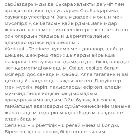
сарбаздарымды да, бұ­қара халықты да үміт пен
қор­қы­ныш аясында ұстадым. Сарбаздарыма
сауғалар үлестірдім. Залымдардан момын мен
мүсәпірдің сыбағасын қайырдым. Залымдар
жасаған залал мен зиянкестіктерге көз жеткізген
соң олардың тағдырын шариғатқа лайық
адамдар ортасында шештім…
Жетінші – Тектілер, ғұлама мен да­налар, шайыр-
шешен, шежіреші-тарихшыларды айрықша
назарлы һәм құзырлы адамдар деп біліп, олар­дан
ізет-құрметімді аямадым. Өзі де, сөзі де батыл
кісілерді дос санадым. Се­бебі, Алла тағаланың өзі
де ондай жан­дарды жақсы көрген. Дәруіштер
мен мүскін, ғаріп, пақырларды есір­кеп, еледім,
мүмкіндігінше көңілін қал­дырмадым,
қамқорлығыма алдым. Ойы бұзық, іші сасық
ғайбат­шыл адамдарды сұхбат-кеңесімнің маңына
жолатпадым, өздерін малданбадым, сөздеріне
алданбадым.
Сегізінші – Бірбеттілік – бірегей мінезім болды.
Бірер істі қолға алсам, бітіргенше тыным