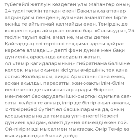
түбегейлі жетілуін көз­деген ұлы Жаһангер оның
24 түрлі тә­сілін тапқан екен! Бақилыққа аттанар
алдындағы пенденің аузынан аманатпен бірге
өкініш те айтылмай қалмайды екен. Темірдің де
көкірегін қарс айырған өкініш бар: «Соғысудың 24
тәсілін тауып едім, амал не, мықты де­ген
Қайсардың өзі төртінші соқ­қы­ма қарсы қайрат
көрсете алмады…» депті фәни дүние мен бақи
дүниенің арасында аласұрып жатып.
Ал «Темір қағидаларының» ғиб­рат­нама бөліміне
келсек, мұны оқы­ған кісі ұлы әміршінің тек қана
соғыс Жол­барысы, айқас Арыстаны ғана емес,
асқан ақылды, парасатты, жан-жақ­ты ілім-білім
иесі екенін де қапы­сыз аңғарады. Әсіресе,
мемлекет басқарудағы ішкі-сыртқы сұңғыла сая­
саты, жүйрік те алғыр, ілгір де біл­гір ақыл-амалы,
іс-тәжірибесі бү­гінгі ел басшыларына да, оның
қос­шыларына да тамаша үлгі-өнеге! Ке­зекті
дүниені қайдам, өзекті дүние өл­мейді екен ғой.
Ой-пікірімізді мы­салмен мықтасақ, Әмір Темір өз
«қа­ғидасында» былай дейді: