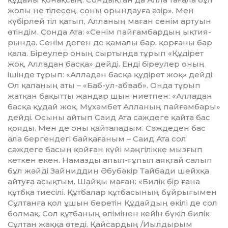
жолы не тілесең, соны орындауға әзір». Мен
күбірлей тіл қатып, Алланың ма­­­ған сенім артуын
өтіндім. Сонда Ата: «Сенім пайғамбардың ықтия­
рын­да. Сенім деген де қамалы бар, қор­ғаны бар
қала. Біреулер оның сыр­тында тұрып «Құдірет
жоқ, Алладан басқа» дейді. Енді біреулер оның
ішінде тұрып: «Алладан басқа құдірет жоқ» дейді.
Ол қаланың аты – «Баб-ул-абваб». Онда тұрып
жатқан бақыт­ты жандар шын ниетпен: «Алладан
басқа құдай жоқ, Мұхамбет Алланың пайғамбары»
дейді. Осыны айтып Саид Ата сәждеге қайта бас
қояды. Мен де оны қайталадым. Сәждеден бас
ала бергендегі байқағаным – Саид Ата сол
сәждеге басын қойған күйі мәңгілікке мызғып
кеткен екен. Намазды апыл-ғұпыл аяқтай салып
бұл жәйді Зайниддин Әбубәкір Тайбади шейхқа
айтуға асықтым. Шайқы маған: «Билік бір ғана
құтбқа тиесілі. Құтбалар құтбасының бұйрығымен
Сұлтанға қол ұшын беретін Құдайдың өкілі де сол
болмақ. Сол құтбаның өлімінен кейін бүкіл билік
Сұлтан жаққа өтеді. Қайсардың /Иылдырым