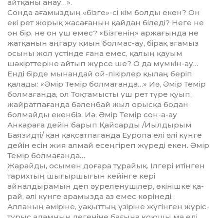
айтқаны анау…».
Сонда ағамыздың «бізге»-сі кім бол­ды екен? Он
екі рет жорық жаса­ғанын қайдан біледі? Неге не
он бір, не он үш емес? «Бізгенің» аржағында не
жатқанын аңғару қиын болмас-ау, бірақ ағамыз
осыны жол үстінде ғана емес, қалың қауым
шәкірттеріне ай­тып жүрсе ше? О да мүмкін-ау…
Енді бірде мынандай ой-пікірлер қы­лаң беріп
қалады: «Әмір Темір бол­мағанда…» Иә, Әмір Темір
бол­мағанда, ол Тоқтамысты үш рет түре қуып,
жайратпағанда бәленбай жыл орысқа бодан
болмайды екенбіз. Иә, Әмір Темір сон-а-ау
Анкараға дейін барып Қайсарды /Иылдырым
Баязидті/ қан қақсатпағанда Еуропа елі әлі күнге
дейін есін жия алмай есең­гіреп жүреді екен. Әмір
Темір бол­­мағанда…
Жарайды, осымен доғара тұ­райық. Ілгері итінген
тарихтың шы­ғыршығын кейінге кері
айналдырамын деп әуреленушілер, өкінішке қа­
рай, әлі күнге арамызда аз емес кө­рінеді.
Алланың әміріне, уақыттың үзі­ріне жүгінген жүріс-
тұрыс адам­ның дегеніне бағына қоюшы ма еді.