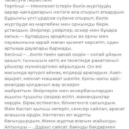
Төртінші — Мемлекет істерін би­лік жүргізудің
қарар-қағидаларын не­гізге ала отырып атқардым.
Бұрын­ғы үлгі-үрдіске сүйене отырып, билік
жүргізуде өз мәртебем мен орнымды берік
ұстандым. Әмірлер, уәзірлер, әскер мен бұқара
халық — бұлардың әрқайсысы өз орны мен
лауазымына қарай маған қызмет көрсетіп, одан
артыққа дауалары бармады.
Бесінші – …Билік тәжін қалай ки­дім – солай ұйқым
қашып, тынышым кетті, өз төсегімде рахаттанып
ұйық­тау мүмкіндігінен айрылдым. Он екі
жасымда әртүрлі аймақ, ел­дер­ді араладым. Азап-
ақырет, мехнат-машақат шектім. Қилы-қилы әдіс-
амал­дар қолданып жау әскерін
жай­­­раттым. Әмірлерім мен әскер­­ба­сылардан
ащылы-тұщылы сөздер есітіп, жамандықтар
көрдім. Бірақ естімеген, білмегенге салындым.
Өзім бастап қылыш көтеріп, семсер сай­лап, арасат
алаңына кірдім. Көп­теген ел-жұртты
бағындырдым. Жә­ми жұртқа атағым жайылды.
Алтыншы – …Дұрыс саясат, баян­ды бағдармен