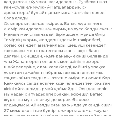
қалдырған «Ху­маюн қағидалары», Рузбехан жаз­
ған «Сүлік әл-мүлік» /«Патшалар­дың іс-
әрекеттері»/ бұл айтқанымыз­ға жеткілікті дәлел
бола алады.
Осылардың ішінде, әсіресе, Батыс жұрты неге
«Темір қағидаларына» айрықша әуес болды екен?
Мұның мәнісі мынадай. Біріншіден, мұнда Әмір
Темірдің жорық жолдарындағы іс-тәжірибесі,
соғыс кезіндегі амал-ай­ласы, шешуші кезеңдегі
тактикасы мен стратегиясы жан-жақты баян­
далған. Екіншіден, «қағиданың» екінші бөлімінде
ұлы Жаһангердің ең ал­дымен өзінің немере-
шөбе­ре­ле­ріне, одан қала берді, кейінгі ұрпаққа
ұсынған ғажайып ғибраты, тамаша тағылымы,
таңғажайып тағдыры, өзгеше өміршең өсиеті бар.
Қай-қай­сысы да естіген кісіні елеңдетпей, оқы­ған
кісіні ойға шомдырмай қой­майды. Осыдан келіп
мынадай ой туа­ды: әпербақан, әсірешіл Батыс
жұр­тына мұның екеуі де керек. Әсіресе,
алдыңғысы. Айналдырған аз жылда үлкенді-кішілі
27 мемлекетті тізе бүктіріп, «жарты әлемді жаула­
ған» Жаһангердің майдан даласында­ғы айрықша