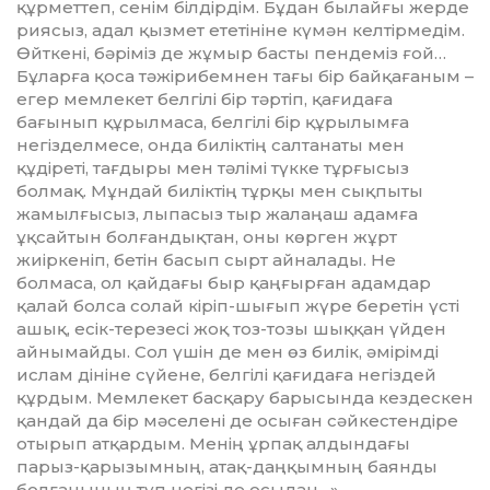
құрметтеп, сенім біл­дірдім. Бұдан былайғы жерде
риясыз, адал қызмет ететініне күмән кел­тір­медім.
Өйт­кені, бәріміз де жұмыр басты пендеміз ғой…
Бұларға қоса тәжірибемнен тағы бір байқағаным –
егер мемлекет бел­гілі бір тәртіп, қағидаға
бағынып құ­рыл­маса, белгілі бір құрылымға
негіздел­месе, онда биліктің салтанаты мен
құдіреті, тағдыры мен тәлімі түк­ке тұрғысыз
болмақ. Мұндай би­лік­тің тұрқы мен сықпыты
жамыл­ғы­сыз, лыпасыз тыр жалаңаш адамға
ұқсай­тын болғандықтан, оны көрген жұрт
жиіркеніп, бетін басып сырт айналады. Не
болмаса, ол қайдағы быр қаңғыр­ған адамдар
қалай болса солай кіріп-шығып жүре беретін үсті
ашық, есік-терезесі жоқ тоз-тозы шық­қан үйден
айнымайды. Сол үшін де мен өз билік, әмірімді
ислам дініне сүйене, белгілі қағидаға негіздей
құрдым. Мемлекет басқару барысында кездескен
қандай да бір мәселені де осыған сәйкестендіре
отырып ат­қардым. Менің ұрпақ алдындағы
парыз-қарызымның, атақ-даң­қым­ның баянды
болғанының түп негізі де осыдан…».