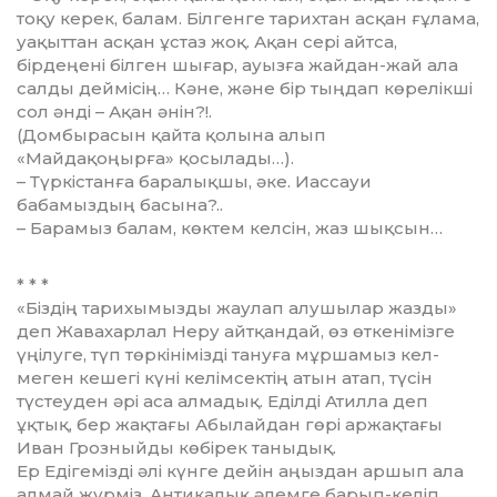
тоқу керек, балам. Білгенге тарихтан асқан ғұлама,
уақыттан асқан ұстаз жоқ. Ақан сері айт­са,
бірдеңені білген шығар, ауызға жайдан-жай ала
салды деймісің… Кәне, және бір тыңдап көрелікші
сол әнді – Ақан әнін?!.
(Домбырасын қайта қолына алып
«Майдақоңырға» қосылады…).
– Түркістанға баралықшы, әке. Иассауи
бабамыздың басына?..
– Барамыз балам, көктем келсін, жаз шықсын…
* * *
«Біздің тарихымызды жаулап алу­шылар жазды»
деп Жавахарлал Неру айтқандай, өз өткенімізге
үңілу­ге, түп төркінімізді тануға мұршамыз кел­
меген кешегі күні келімсектің атын атап, түсін
түстеуден әрі аса ал­мадық. Еділді Атилла деп
ұқтық, бер жақтағы Абылайдан гөрі аржақтағы
Иван Грозныйды көбірек таныдық.
Ер Едігемізді әлі күнге дейін аңыз­дан аршып ала
алмай жүрміз. Ан­тикалық әлемге барып-келіп