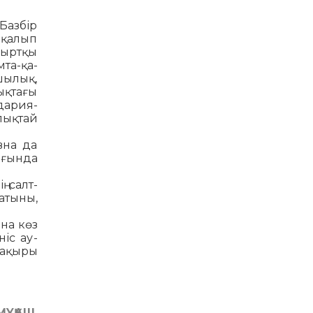
 Базбір
қа­лып
сыртқы
та-қа­
ы­л­ық,
ықтағы
дария-
лықтай
вна да
жағында
 салт-
­тыны,
ына көз
іс ау­
ақы­ры
МҰҚАШ.