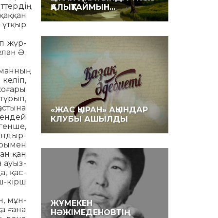
тердің
ҚАЛЫҚТАЙМЫН...
қаққан
ұт­қыр
п жүр­
лан Ә.
ман­ның
келіп,
о­ғары
тұрып,
 астына
«ЖАС ҚЫРАН» АҚЫНДАР
нгендей
КЛУБЫ АШЫЛДЫ
игенше,
н­дыр­
арымен
ған қан
 ауыз­
а, қас­
ш-кірш
, мұн­­
ЖҰМЕКЕН
 ға­на
НӘЖІМЕДЕНОВТІҢ