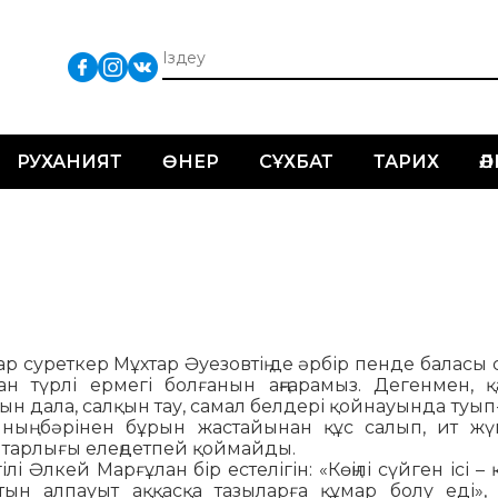
РУХАНИЯТ
ӨНЕР
СҰХБАТ
ТАРИХ
Ә
ғар суреткер Мұхтар Әуезовтің де әрбір пенде баласы 
ан түрлі ермегі болғанын аңғарамыз. Дегенмен, қа
ын дала, салқын тау, самал белдері қойнауында туып
ның бәрінен бұрын жастайынан құс салып, ит жүг
тарлығы елеңдетпей қоймайды.
ілі Әлкей Марғұлан бір ес­те­лігін: «Көңілі сүйген ісі –
тын алпауыт аққасқа тазыларға құмар болу еді»,