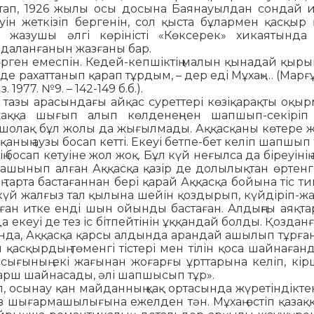
тап, 1926 жы­лы осы досына Баянауылдан сон­дай ит
уін жеткізіп бергенін, сол қыста бұлармен қас­қыр 
 жазушы әлгі кө­ріністі «Көксерек» хикаятында 
даланғанын жазғаны бар.
өрген емеспін. Кедей-кеп­шіктің малын қынадай қыры
 рахаттанып қарап тұрдым, – дер еді Мұхаң»… (Мар­ғұ
977. №9. – 142-149 б.б.).
 тазы арасындағы айқас суреттері көзіқарақты оқыр­
аққа шығып алып көл­де­неңнен шапшып-секіріп 
к шолақ бұл жолы да жы­ғыл­мады. Аққасқаны көтере ж
ның аузы босап кетті. Екеуі бетпе-бет келіп шапшып 
ң босап кетуіне жол жоқ. Бұл күй неғылса да біреуінің
п, ашынып алған Аққасқа қазір де до­лы­лық­тан өрте
 тар­та бастағаннан бері қарай Ақ­қас­қа бойына тіс т
 күй жалғыз тал қылына шейін қоз­дырып, күйдіріп-жа
паған итке енді шын ойынды бас­таған. Алдыңғы аяқт
да екеуі де тез іс бітпей­ті­нін ұққандай болды. Қоздан
анда, Аққасқа қарсы ал­дында арандай ашылып тұрған
ұл қасқырдың төменгі тіс­тері мен тілін қоса шайнағанд
мсығының екі жағы­нан жоғарғы ұрттарына келіп, кір
қарш шай­наса­ды, әлі шапшысып тұр».
п, осынау қан майданның қақ ортасында жүретіндіктен
в шығармашылығына ежел­ден тән. Мұхаң өстіп қазаққа