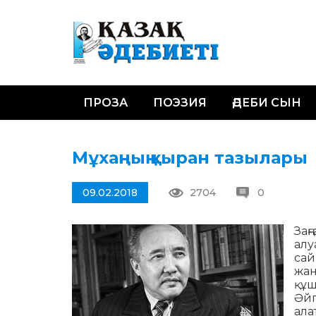
ПРОЗА
ПОЭЗИЯ
ӘДЕБИ СЫН
Мұхаңның қыран тазылары
09.02.2018
2704
0
Заң
алу
сай
жан
құш
Әйг
ала