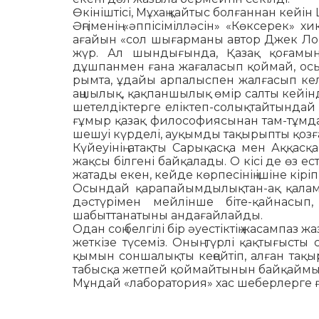
Өкініштісі, Мұхаң қайтыс бол­­ғаннан кейі
Әңгіменің «әппісімілләсін» «Кө­ксерек» 
ағайын «сол шығарманы автор Джек Лон
жүр. Ал шындығында, Қа­зақ қоғамыны
дұшпанмен ғана жағаласып қой­май, осы
рымта, ұдайы арпалыспен жал­­ғасып келед
аңшылық, қақпаншылық өмір салты кейін
шетелдіктерге елік­теп-солықтайтындай 
ғұмыр қазақ философиясынан там-тұмдап
шешуі күрделі, ау­қым­ды тақырыпты қозғап
Күйеуінің атақты Сарықасқа мен Аққасқ
жақсы білгені байқалады. О кісі де өз е
жатады екен, кейде көр­пе­сінің ішіне кіріп
Осындай қарапайымды­лық­тан-ақ қаламге
дәстүрімен мейлінше бі­те-қайнасып, 
шабыттанатыны андағай­лай­ды.
Одан соң белгілі бір әуестіктің жа­самп
жеткізе түсеміз. Оның түрлі қақтығысты
қымын соншалықты кеңейтіп, ал­ған тақы
табысқа жетпей қоймайтынын байқаймы
Мұндай «лаборатория» хас ше­берлерге ғ