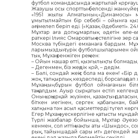
футбол командасында жар­ты­лай қорғау
Жазушы осы спорттың бел­сен­ді жанкүйері
«1951 жылы Алматының «Ди­намосы» 
ұмытылмайтын бір себебі – ойынға қыз
әңгімелеп беріп еді. («Қазақ Әде­биеті». 24
Мұхтар аға допқұмарлық әде­тін өле-ө
раткері Ілияс Омаровтың есте­лі­гіне зер с
Москва түбіндегі емханаға бар­дым. Мұха
ларымыздың түрік футболшыларымен ойын
тық. Мұхаң ренжіген рең­мен:
– Ойын нашар өтті, қызғы­лық­ты болмады, 
– Дегенмен, біз жеңдік қой, – де­дім.
– Бәлі, сондай жеңіс бола ма екен! «Бі
жоқ, тапқырлық кездеспеді, бор­са­лаңдап 
Мұхаңның бұрын футбол ой­на­ғанын біл
таңқалдым. Ауыр сырқатын ес­тіп келген
Оның қоңырқай жүзінен, қа­­зақтың даласы
біткен иегінен, сер­гек қабағынан, ба
халқына тән асыл қа­сиеттерді түгел көр
Егер Мұхаң әуескерлігіне қа­тыс­ты мұндай
Түрлі жазбалар бойынша, Мұх­тар Әуез
кенмен, сол иттің нақты аты «Шын­­дос», с
рық, тайыншадай сары ит» дегендей жал
еке­ні дәл жазыла бермейтін секіл­ді.