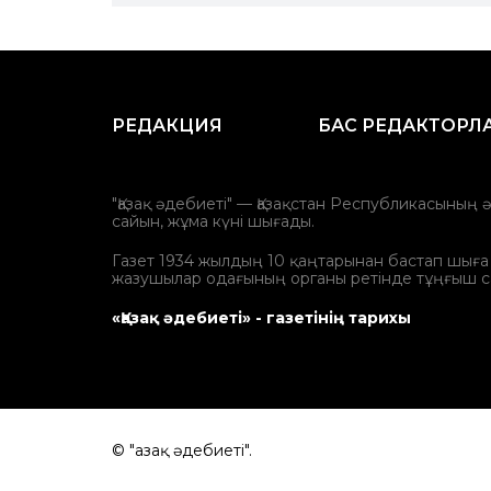
РЕДАКЦИЯ
БАС РЕДАКТОРЛ
"Қазақ әдебиеті" — Қазақстан Республикасының 
сайын, жұма күні шығады.
Газет 1934 жылдың 10 қаңтарынан бастап шыға ба
жазушылар одағының органы ретінде тұңғыш с
«Қазақ әдебиеті» - газетінің тарихы
© "Қазақ әдебиеті".