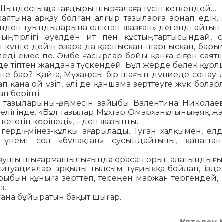
н Шындостың да тағ­дыры шырғалаңға түсіп кеткен­дей…
хикаятына арқау бол­ған алғыр тазыларға арнап едік.
дон туындыларына еліктеп жазған» дегенді айтып 
ң тірлігі әуелден ит пен құстың тартысындай, 
 күнге дейін өзара да қар­пысқан-шарпысқан, барым
і емес пе. Әмбе ға­сыр­­лар бойы қанға сіңген саят­ш
де тіптен жандана түскендей. Бұл жерде бөлек құ­рл
не бар? Қай­та, Мұхаң осы бір шағын дүниеде сонау 
 қана ой үзіп, әлі де қаншама зерттеуге жүк бо­лар
 беріп­ті.
а тазыларының әңгі­ме­сін зайыбы Валентина Николае
стелігінде: «Бұл тазылар Мұхтар Омарханұлының аяқ 
 кететін кө­рі­неді», – деп жазыпты.
рдің мінез-құлқы аңғарылады. Туған халқымен, ел­дің
үнемі сол «бұ­лақ­тан» сусындайтыны, қанатта­на
аз жазушы шығармашылы­ғын­да орасан орын алатындығ
 ситуациялар арқылы тыл­сым тұңғиыққа бойлап, ізден
рыбын құныға зерттеп, те­реңнен маржан тергендей, 
з.
ана бұйыратын бақыт шы­ғар.
Құлтөлеу 