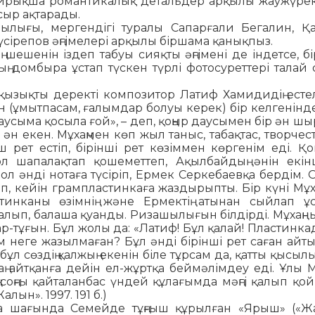
рықша роман­ти­калық детальдер арқылы жау­жү­рек
сыр ақта­ра­ды.
шылығы, мергендігі ту­ралы Сапарғали Бегалин, Қа­
үсірепов әңгімелері ар­қылы біршама қанықпыз.
шешенін іздеп табуы сияқ­ты әңгімені де індетсе, бі
ң домбыра ұстап түс­кен түрлі фотосуреттері талай 
қызықты деректі ком­позитор Латиф Хамидидің ес­те­
(ұмытпасам, ға­лымдар болуы керек) бір кел­ге­нін­де
 даусыма қо­сыла ғой», – деп, қоңыр даусымен бір ән ш
ән екен. Мұхаңмен көп жыл таныс, та­бақтас, творче
ш рет естіп, бірінші рет көзіммен көр­генім еді. Қо
л ша­палақтап қошеметтеп, Ақыл­бай­дың әнін екін
л әнді но­таға түсіріп, Ермек Серкебаевқа бер­дім. 
, кейін грампластинкаға жаздырыпты. Бір күні Мұхаң 
стинканы өзімнің және Ермектің атынан сый­лап ұ
ып, балаша қуанды. Риза­шы­лы­ғын білдірді. Мұхаңны
р-тұғын. Бұл жолы да: «Латиф! Бұл қалай! Пластинкада
мім неге жазылмаған? Бұл әнді бірінші рет саған айт
бұл сөздің қалжың екенін бі­ле тұрсам да, қатты қысыл
 айтқанға дейін ел-жұртқа беймәлімдеу еді. Ұлы Мұ­
 соңғы қай­та­лан­бас үндей құлағымда мәңгі қа­лып қо
лын». 1997. 191 б.)
а шағында Семейде тұң­ғыш құрылған «Ярыш» («Ж