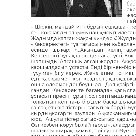
бас
еке
жас
пай
– Шіркін, мұндай итті бұрын еш­қашан к
ген көкжалды алқымынан қы­сып илегенде
Жадымда қалған жақсы күн­дер //. Жұлдыз. 1
«Көксеректегі» түз тағысы мен құ­барлан
есінде шығар: «…Ағындап ке­ліп, арж
Көксеректі құлақ шекеден ала түсті. Кө
шапшыды. Алғашқы алған жер­ден Аққасқа
қаршылдасып ұстас­ты. Енді бірінен-біріні
түсуімен біту ке­рек. Және етіне тіс тиі
еді. Қас­қыр­мен көп кездесіп, қыр­қылжың
онша өлер­менденбеуші еді. Дәл қазіргі
ған­дай. Көксерек те бағанадан қа­лыс­
ұста­сып тіресіп тұрып, сол сәтті ан­дыған
толқынып кеп, тағы бір дем бас­қа шыққ
ға сақ еткізіп тістерін салып жі­берді. Б
қырдың жоғарғы азулары Ақ­қас­қаның тұ
кірді. Ашулы тістер сы­тыр-сытыр, қарш-
Өзі көзбен көруі былай тұрсын, ала­сұры
шалықты ширақ қимыл, тірі су­рет Әуезо