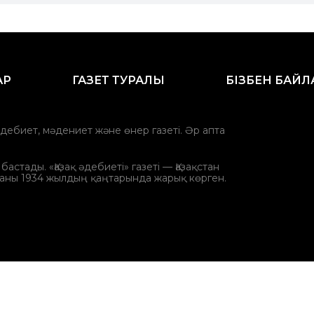
АР
ГАЗЕТ ТУРАЛЫ
БІЗБЕН БАЙ
әдебиет, мәдениет және өнер газеті. Әр апта
стады. «Қазақ әдебиеті» газеті — Қазақстан
аны 1934 жылдың қаңтарында жарық көрген.