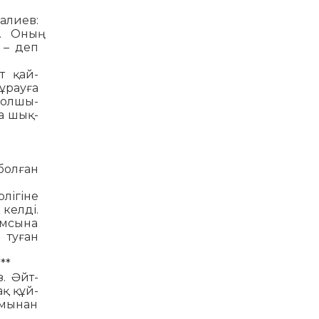
ғалиев:
. Оның
 – деп
т қай­
сұрауға
бол­шы­
а шық­
болған
гі­н­е
келді.
 ұмсына
 туған
**
. Әйт­
ақ құй­
ымынан