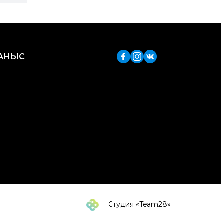
ЛАНЫС
Студия «Team28»