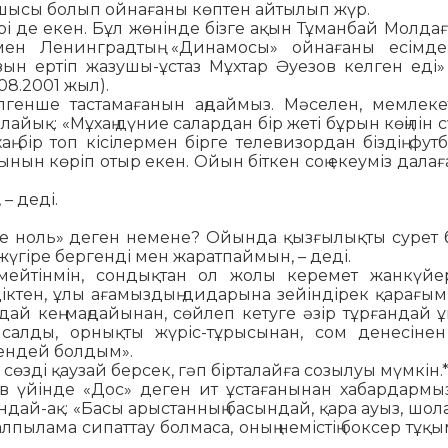
шысы болып ойна­ға­ны көптен айтылып жүр.
 де екен. Бұл жө­нін­де бізге ақын Тұманбай Мол­да­
мен Ленинградтың «Динамосы» ойнағаны есімде
ын ертіп жазушы-ұс­таз Мұхтар Әуезов келген еді»
.08.2001 жыл).
лгенше тастамағанын аң­даймыз. Мәселен, мемлеке
алайық: «Мұхаң дүние са­лардан бір жеті бұрын көңілін 
ң бір топ кісілермен бір­ге телевизордан біздің фут
ын көріп отыр екен. Ойын біткен соң екеуміз далағ
– деді.
р де ноль» деген немене? Ойын­да қызғылықты сурет 
жүгіре бергенді мен жа­рат­паймын, – деді.
мейтінмін, сондық­тан ол жолы керемет жанкүйерлі­
діктен, ұлы ағамыздың дидарына зейіндірек қарағым 
ндай кең маң­дайы­нан, сөйлеп кетуге әзір тұр­ған­дай
йсалды, ор­нық­ты жүріс-тұрысынан, сом де­не­сінен
гендей болдым».
 сөзді қаузай берсек, гәп бірталайға созылуы мүмкін.*
ов үйінде «Дос» деген ит ұстағанынан хабардармыз
ондай-ақ: «Басы арыс­танның ба­сындай, қара ауыз, шол
пылама сипаттау болмаса, оның немістің боксер тұқ