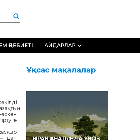
ЛЕМ ӘДЕБИЕТІ
АЙДАРЛАР
Ұқсас мақалалар
секілді
зақтың
-өскен
іртуге
 қасқыр
 – деп
ҚЫРАН ҚАНАТЫНДА ҮНСІЗ