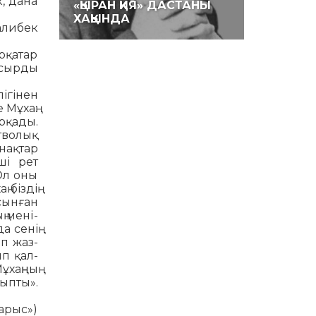
, дана
«ҚЫРАН ҚИЯ» ДАСТАНЫ
ХАҚЫНДА
ли­бек
рқа­тар
сыр­ды
лігінен
 Мұхаң:
ырқады.
стволық
нақтар
ші рет
Ол оны
біздің
сынған
ң мені­
 се­нің
ып жаз­
ып қал­
хаңның
йыпты».
арыс»)