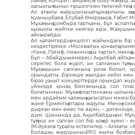
лайық колорит, айшықты бояу-нақыш, ай
халықтың тыныс-тірші­лі­гінен телегей-теңіз 
Ал атақты жазушының атқұ­мар­лығы, аң
Қуанышбаев, Елубай Өмір­за­қов, Ғабит М
Мұхаңның домбыра тартқаны, бұл аспаптың 
қызықты жәйтке кезігер едік. Жазушыны
айғақтайды.
Ал қаламгердің әншілігі жайын­дағы бір 
кездестіреміз: «Москва­лық қонақтарымен 
«Кәне, Латиф, пиа­ни­ноңды тартып, менің
Бұл – Абай­дың немересі Ақылбай айтқан 
серіктес бола жүріп, ән салғанын тұңғы
Мұхаңның ән салғанына риза болып, қо
орындатты. Бір­неше жылдан кейін мен о
біраз уақыт концерттерде орындап жүріп
үйімізде қо­нақ болғанында, сол пла
болатынмын. Мұ­хаң пластинканы қолына ал
мен әр­дайым қалжың қағысатын мі­незі ба
және Ермектің аттары жазулы. Ме­нің есі
дырған мен емес пе едім», – де­генінде, 
дым. Шынында да, Ақылбай­дың әні Мұхаң
тұңғыш ән салған сол бір қоңыр әуені – ең
(М.Әуезов туралы естеліктер. – Алматы: «Жа
Болашақ жазушының 1913 жы­лы бозбал