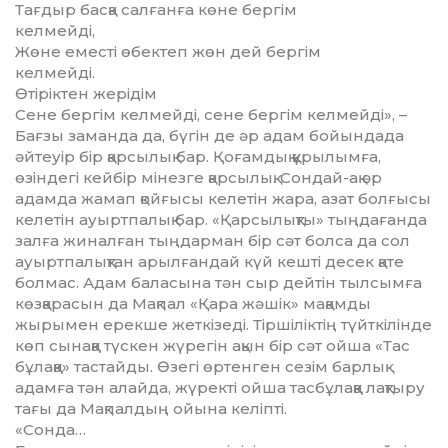
Тағдыр басқа салғанға көне бергім
келмейді,
Жөне еместі өбектеп жөн дей бергім
келмейді.
Өтіріктен жерідім
Сене бергім келмейді, сене бергім келмейді», –
Бағзы заманда да, бүгін де әр адам бойын­дада
әйтеуір бір қарсылық бар. Қоғамдық құ­рылымға,
өзіндегі кейбір мінезге қарсы­лық. Сондай-ақ әр
адамда жамап қойғысы келетін жара, азат болғысы
келетін ауырт­палық бар. «Қарсылықты» тыңдағанда
залға жиналған тыңдарман бір сәт болса да сол
ауыртпалықтан арылғандай күй кешті десек қате
болмас. Адам баласына тән сыр дейтін тылсымға
көзқарасын да Мақпал «Қара жәшік» мақамды
жырымен ерекше жеткізеді. Тіршіліктің түйткілінде
көп сынаққа түскен жүрегін ақын бір сәт ойша «Тас
бұлаққа» тастайды. Өзегі өртен­ген сезім барлық
адамға тән алайда, жүрек­ті ойша тасбұлаққа лақтыру
тағы да Мақ­палдың ойына келіпті.
«Сонда…