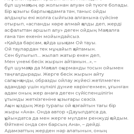
бұл шумақтың әр жолынан алуан ой түюге бо­лады.
Бір қызығы барлық адамға тән, таныс ойды
алдыңғы екі жолға сыйғыза алғанына сүйсіне
отырып, «аспанды көре алмай қалды деп, жерді
асфальттан аршып алу» деген ойдың Мақпалға
ғана тән екенін мойындайсыз.
«Қайда барсам, қайда шықсам Ой тауы.
Ой таулардан тек мұңайып қайтамын.
Сен булығып… жылап жатыр екен деп,
Мен үнемі бесік жырын айтамын…», –
бұл шумақта да Мақпал оқырманды тосын ойымен
таңғалдырады. Жерге бесік жырын айту
салқынқанды, образды ойлау жүйесі жетілмеген
адамдар үшін күлкілі дүние көрінгенмен, ұғынған
адам оның жер анаға деген сүйіспеншілігін
ұтымды жеткізгеніне қызығары сөзсіз.
Ақын қыздың Жер туралы ой қозғай­тын тағы бір
жыры «Ана». Онда автор «Дауыл­датса да,
құйындатса да мен жерге мүлдем ренжуді қойдым.
Өйткені онда сен барсың Ана», – дейді.
Адамзаттың жерден нәр алатынын, оның