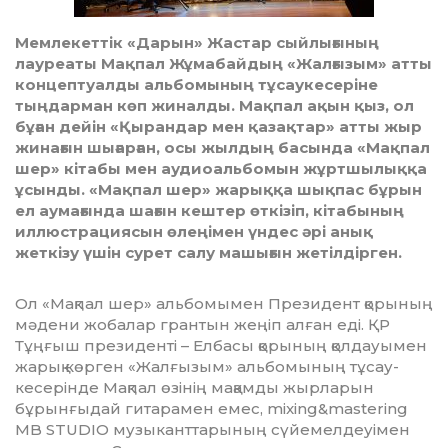
Мемлекеттік «Дарын» Жастар сыйлығының
лауреаты Мақпал Жұмабайдың «Жалғызым» атты
концептуалды альбомының тұсаукесеріне
тыңдарман көп жиналды. Мақпал ақын қыз, ол
бұған дейін «Қырандар мен қазақтар» атты жыр
жинағын шығарған, осы жылдың басында «Мақпал
шер» кітабы мен аудиоальбомын жұртшылыққа
ұсынды. «Мақпал шер» жарыққа шықпас бұрын
ел аумағында шағын кештер өткізіп, кітабының
иллюстрациясын өлеңімен үндес әрі анық
жеткізу үшін сурет салу машығын жетілдірген.
Ол «Мақпал шер» альбомымен Президент қорының
мәдени жобалар грантын жеңіп алған еді. ҚР
Тұңғыш президенті – Елбасы қорының қолдауымен
жарық көрген «Жалғызым» альбомының тұсау­
кесе­рінде Мақпал өзінің мақамды жырларын
бұрынғыдай гитарамен емес, mixing&mastering
MB STUDIO музыкант­та­рының сүйемелдеуімен