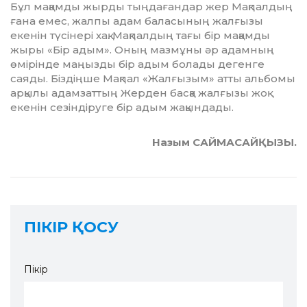
Бұл мақамды жырды тың­дағандар жер Мақпалдың
ғана емес, жалпы адам бала­сының жалғызы
екенін түсінері хақ. Мақпалдың тағы бір мақамды
жыры «Бір адым». Оның мазмұны әр адамның
өмірінде маңызды бір адым болады дегенге
саяды. Біздіңше Мақпал «Жалғызым» атты альбомы
ар­қылы адам­зат­тың Жерден басқа жалғызы жоқ
екенін сезіндіруге бір адым жа­қын­дады.
Назым САЙМАСАЙҚЫЗЫ.
ПІКІР ҚОСУ
Пікір