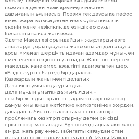
жеткізу шеберлігі Мақпалға ақындық түйсікпен,
поэзияға деген нәзік қарым-қатынаспен
дарығанын ұғынасыз. Поэзия тек даурықпа пафос
емес, жаратылысқа деген нәзік сүйіспен­шілік
екенін және нәзіктіктің де өзіндік өр рухы
болатынына көз жеткі­зесіз.
Әдетте Мақпал өзі орындайдын жырларды өзге
әншілердің орындауына және оны ән деп атауға
қарсы. «Мақпал шерді» тыңдаған адамдар мұның ән
емес екенін өздігінен ұғынады. Және ол шер тек
Мақ­пал­дікі ғана емес, қазаққа тіпті адамзатқа тән шер.
«Біздің жұртта бар еді бір даралық
Қазақтардың жаны мәңгі далалық.
Дала иісін ұмытқанда ұрындық
Дала мұңын ұмытқанда жығылдық», –
осы бір жолды оқыған соң адамзат ақыл ойы­ның
дамуы оны қанша жетістікке жеткіз­генімен жерден,
даладан, табиғаттан алыс­­тауы соншалықты
проблемаға кезік­тіріп отыр-ау деген ой сізді
еріксіз шырмап алады. Бұл өткенді аңсау яки жаңа
өмірді жатырқау емес. Табиғатты сақтаудан оған
жанашырлықпен қараудан туған ой. Мұны Мақпал: