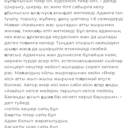
Бұлқынысын тияр ол, күрсінісін тияр ол», – дейді.
Ширығу, ширау, ес жию тіпті сабырға келу
құбылысын қысқа-нұсқа анық дәл жеткізеді. Адамға тән
түңілу, торығу, жұбану, қуану шаттану т.б сезім­дер­ді
Мақпал «Көзіңнен жас шығады» атты жырымен
жинақы, тиянақты етіп жеткізеді. Бұл өлең адамның
көз жасы құрғағанда кеудесінен жан да шы­ғады
деген тоқтамға келеді. Тыңдап отырып көзіңізден
шыққан жасқа да шүкір­шілік еткеніңізді сезбей
қаласыз. Адамның жан дүниесіне бұлайша нәзік,
көркем түрде әсер етіп, эстетикалық ләззат сыйлар
концерт-кештер кейінгі жылдары сиреп кеткені
рас. Мақпалдың ойлы жырларынан кейін «Өмір
иісі» атты жып-жы­лы жырына тоқталмай өтуге
болмас. Автор өмір иісі мен сәби иісін қатар қояды.
«Азайып кетсе мейірім, тарылып кетсе пейілің.
Балаңды қысып құшаққа бір иіскеп көрші бауырым», –
деп түйеді.
«Ізгілік кешер сәтің бұл
Бақытты тілер сәтің бұл
Адам болып жаратылудың
Қасиетін ұғар сәтің бұл