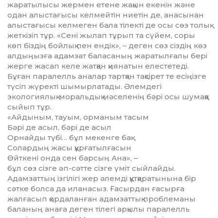
жаратылысы жермен етене жақын екенін және
одан алыстағысы келмейтін ниетін де, анасынан
алыстағысы келмеген бала тілекті де осы сөз толық
жеткізіп тұр. «Сені жылап тұрып та сүйем, соры
көп біздің бойлық пен ендік», – деген сөз сіздің көз
алдыңызға адамзат баласа­ның жаратылғалы бері
жерге жасап келе жатқан қиянатын елестетеді.
Бұған паралелль аналар тартқан тақсірет те есіңізге
түсіп жүректі шымырлатады. Әлемдегі
экологиялық-моральдық мәселенің бәрі осы шумаққа
сыйып тұр.
«Айдыным, тауым, орманым тасым
Бәрі де асыл, бәрі де асыл
Орнайды түбі… бұл мекенге бақ
Солардың жасы құрғатылғасын
Өйткені онда сен барсың Ана», –
бұл сөз сізге әп-сәтте сізге үміт сыйлайды.
Адамзаттың ізгілігі жер әлемді құтқараты­нына бір
сәт­ке болса да иланасыз. Ғасырдан ғасырға
жалғасып қордаланған адамзаттық проблеманы
баланың анаға деген тілегі ар­қылы паралелль