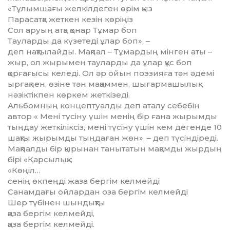
«Тұлымшағы желкілдеген өрім қыз
Парасатқа жеткен кезін көріңіз
Сол аруың атқа қонар Тұмар боп
Тауларды да күзетеді ұлар боп», –
деп нақтылайды. Мақпал – Тұмардың мінген аты –
жыр, ол жырымен тауларды да ұлар құс боп
қорғағысы келеді. Ол әр ойын поэзияға тән әдемі
ырғақпен, өзіне тән мақаммен, шығармашылық
нәзіктік­пен көркем жеткізеді.
Альбомның концептуалды деп аталу себебін
автор « Мені түсіну үшін менің бір ғана жырымды
тыңдау жеткіліксіз, мені түсіну үшін кем дегенде 10
шақты жырымды тыңдаған жөн», – деп түсіндіреді.
Мақпалды бір қырынан танытатын мақамды жырдың
бірі «Қарсылық»:
«Көңіл…
сенің өкпеңді жаза бергім келмейді
Санамдағы ойлардан оза бергім келмейді
Шер түбінен шындықты
қаза бергім келмейді,
қаза бергім келмейді.