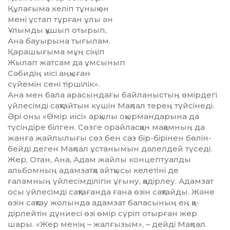
Құлағыма келіп тұнық ән
мені ұстап тұрған ұлы ән
Ұлымды құшып отырып,
Ана бауырына тығылам.
Қарашығыма мұң сіңіп
Жылап жатсам да ұмсынып
Сәбидің иісі аңқыған
сүйемін сені тіршілік».
Ана мен бала арасындағы байланыстың өмірдегі
үйлесімді сақтайтын күшін Мақ­пал терең түйсінеді.
Әрі оны «Өмір иісі» арқылы оқырмандарына да
түсіндіре біл­ген. Сөзге орайласқан мақамның да
жанға жайлылығы сөз бен саз бір-бірінен бөлін­
бейді деген Мақпал ұстанымын дәлелдей түседі.
Жер, Отан, Ана, Адам жайлы концептуалды
альбомның адамзатқа айтқысы келетіні де
ғаламның үйлесімділігін ұғы­ну, қадірлеу. Адамзат
осы үйлесімді сақ­та­ғанда ғана өзін сақтайды. Және
өзін сақтау жолында адамзат баласының ең қа­
дірлейтін дүниесі өзі өмір сүріп отырған жер
шары. «Жер менің – жалғызым», – дейді Мақпал.