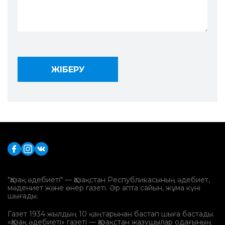
"Қазақ әдебиеті" — Қазақстан Республикасының әдебиет,
мәдениет және өнер газеті. Әр апта сайын, жұма күні
шығады.
Газет 1934 жылдың 10 қаңтарынан бастап шыға бастады.
«Қазақ әдебиеті» газеті — Қазақстан жазушылар одағының