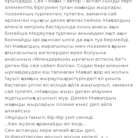
орындады. Сөз – мақам – автор – аспап сынды төрт
эле­менттің бірігуінен туған мақамды жырлары
поэзияның түрленген, түлеген, заманға сай
әрленген нұсқасы десек қателеспейміз. Мақпалдың
өлеңге келуінің бастауында оның анасы ақын
Биғайша Медеуова тұр­ғаны анық. Адам оқып ақын
болмайды әрі ақыннан ылғи да ақын туа бермейді.
Ал Мақпалдың жаратылысы мен поэзияға қа­рым-
қатынасының өзгелерден ерек бо­луы­на
анасының «Өлеңдеріңнің ырғағын ес­ти­сің бе?»
деген бір сөзі себеп болған. Содан бері өлеңнен
ырғақ іздеуден еш тал­маған Мақпал қазір өз жолын
тауып қа­зақ­тың жыраулық дәстүріндегі ел ұмыта
бастаған үлгіні ел есінде қайта жаңғыртып, заманға
сай түлетіп, «Мақамды жыр» деген атаумен
жұртшылыққа ұсынып жүр. Демек Мақпалдың
мақамды жырларын поэзия емес деп айта
алмайсыз.
«Жұлдыз тамып, бір-бір үміт сөнеді.
…Көк жүзіне қарамайды ел енді…
Сен аспанды көре алмай қалды деп,
Асфальттардан аршып алғым келеді…», –