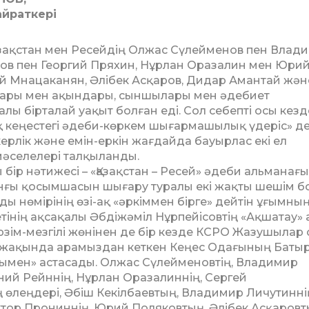
айраткері
азақстан мен Ресейдің Олжас Сүлейменов пен Влад
ков пен Георгий Пряхин, Нұрлан Оразалин мен Юри
ей Мнацаканян, Әлібек Асқаров, Дидар Амантай жән
лары мен ақындары, сыншылары мен әдебиет
алы бірталай уақыт болған еді. Сол себепті осы кезд
 кеңестегі әдеби-көркем шығармашылық үдеріс» де
керлік және емін-еркін жағдайда бауырлас екі ел
әселелері талқыланды.
бір нәтижесі – «Қазақстан – Ресей» әдеби альманағ
ынғы қосымшасын шығару туралы екі жақты шешім б
нөмірінің өзі-ақ «әркіммен бірге» дейтін ұғымның 
етінің ақсақалы Әбдіжәміл Нұрпейісовтің «Ақшатау» 
ім-мезгілі жөнінен де бір кезде КСРО Жазушылар
 жақында арамыздан кеткен Кеңес Одағының Баты
мен» астасады. Олжас Сүлейменовтің, Владимир
ний Рейннің, Нұрлан Оразалиннің, Сергей
 өлеңдері, Әбіш Кекілбаевтың, Владимир Личутинні
иктор Прониннің, Юрий Поляковтың, Әлібек Асқаровт