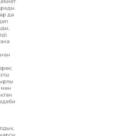
дебиет
арады.
лар да
здеп
ады,
ді.
ғана
нған
ерек;
ахты
қырлы
 мен
ықтан
 әдеби
ылдық
 қарсы