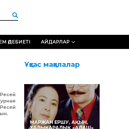
ЛЕМ ӘДЕБИЕТІ
АЙДАРЛАР
Ұқсас мақалалар
Ресей
урная
Ресей
ын.
МАРЖАН ЕРШУ, АҚЫН,
ХАЛЫҚАРАЛЫҚ «АЛАШ»