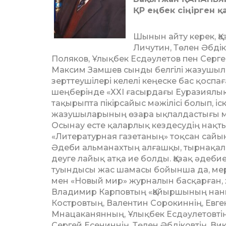
ҚР еңбек сіңірген қ
Шынын айту керек, Қ
Личутин, Төлен Әбді
Поляков, Ұлықбек Есдәулетов пен Серг
Максим Замшев сынды белгілі жазушы
зерттеушілері келелі кеңеске бас қоспағ
шеңберінде «ХХІ ғасырдағы Еуразиялық
тақырыпта пікірсайыс мәжілісі болып, іс
жазушыларының өзара ықпалдастығы м
Осынау есте қаларлық кездесудің нақты 
«Литературная газетаның» тоқсан сай
Әдеби альманахтың алғашқы, тырнақалды 
деуге лайық атқа ие болды. Қазақ әдеби
туындысы жас шамасы бойынша да, мерз
мен «Новый мир» журналын басқарған,
Владимир Карповтың «Қайыршының наны
Костровтың, Валентин Сорокиннің, Евге
Мнацаканянның, Ұлықбек Есдәулетовтің
Сергей Есениннің, Төлен Әбдіковтің, В