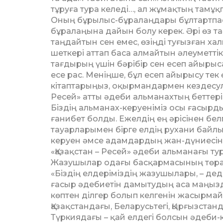
тұруға тура келеді…, ал жұмақтың тамұ
Оның бұрылыс-бұралаңдары бұлтартпас 
бұралаңына дайын болу керек. Әрі өз та
таңдайтын сен емес, өзіңді туғызған ха
шеткері аттап баса алмайтын әлеуметтік
тағдырың үшін бәрібір сен есеп айырысас
есе рас. Меніңше, бұл есеп айырысу те
кітаптарыңыз, оқырмандармен кездесуле
Ресей» атты әдеби альманахтың беттер
Біздің альманах-керуеніміз осы ғасырд
ғанибет болды. Ежелдің ең әрісінен бел
тауарларымен бірге елдің рухани байлы
керуен әмсе адамдардың жан-дүние­сіне
«Қазақстан – Ресей» әдеби альманағы т
Жазушылар одағы басқармасының төрағ
«Біздің елдеріміздің жазушылары, – деді 
ғасыр әдебиетін дамытудың аса маңыз
көптен ділгер болып келгенін жасырмай
Қазақстандағы, Беларусь­тегі, Қырғызст
Түркиядағы – қай елдегі болсын әдеби-