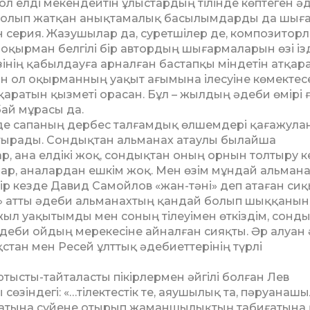
ол елді мекендейтін ұлыстардың тілінде көптеген ә
 толып жатқан анықтамалық басылымдарды да шығ
ын серия. Жазушылар да, суретшілер де, композитор
н оқырман белгілі бір автордың шығар­ма­ларын өзі і
інің қабыл­дауға арналған бастапқы міндетін атқар
ан ол оқырманның уақыт ағымына ілесуіне көмектесе
аратын қызметі орасан. Бұл – жылдың әдеби өмірі 
ай мұрасы да.
нде сапаның дербес талғамдық өлшемдері қағажула
тырады. Сондықтан альманах атаулы былайша
р, ана елдікі жоқ, сондықтан оның орнын толтыру к
 бар, аналардан ешкім жоқ. Мен өзім мұндай альман
н бір кезде Давид Самойлов «жан-тәні» деп атаған си
ей» атты әдеби альманахтың қандай болып шыққанын
жыл уақытымды мен соның тілеуімен өткіздім, сонд
әдеби ойдың мерекесіне айналған сияқты. Әр алуан
қстан мен Ресей ұлттық әдебиеттерінің түрлі
тартысты-тайталасты пікірлермен әйгілі болған Лев
сөзіндегі: «…тілектестік те, аяушылық та, пәруанаш
абиғатына сүйене отырып жаманшылықтың табиғатына