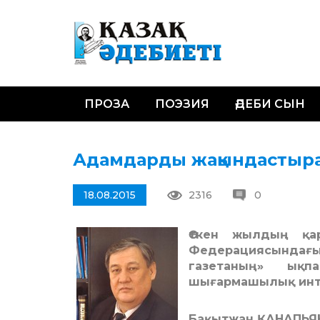
ПРОЗА
ПОЭЗИЯ
ӘДЕБИ СЫН
Адамдарды жақындастыр
18.08.2015
2316
0
Өткен жылдың қа
Федерациясындағы
газетаның» ықп
шығармашылық инте
Бақытжан ҚАНАПЬЯ