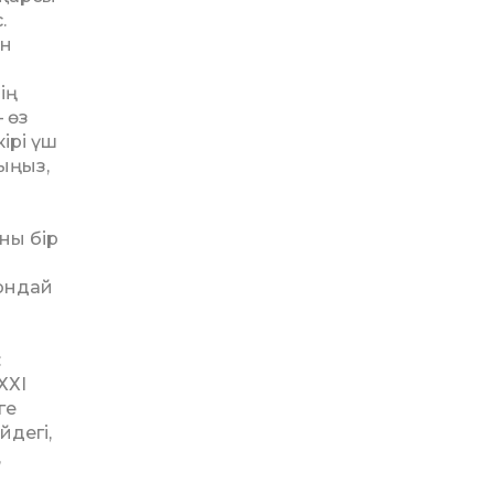
.
ен
ің
 өз
ірі үш
ыңыз,
ны бір
 ондай
:
ХХІ
ге
йдегі,
,
н