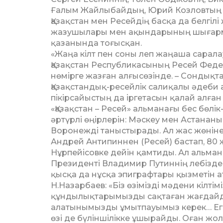
Ғалым Жайлыбай­дың, Юрий Козловтың әң
Қазақстан мен Ресейдің басқа да белгіл
жазушылары мен ақындарының шығармал
қазанында тоғысқан.
«Жаңа кілт пен соны леп жаңаша сарала
Қазақстан Республикасының Ресей Феде
нөмірге жазған алғысөзінде. – Сондықтан
Қазақстандық-ресейлік салиқалы әдеби 
пікірсайыстың да іргетасын қалай алған 
«Қазақстан – Ресей» альманағы бес бөлі
әртүрлі өңірлерін: Мәскеу мен Астанан
Воронежді таныстырады. Ал жас жөнінен
Андрей Антипиннен (Ресей) бастап, 80
Нұрпейісовке дейін қамтиды. Ал альман
Президенті Владимир Путиннің лебізде
қысқа да нұсқа эпиграфтары қызметін 
Н.Назарбаев: «Біз өзімізді мәдени кілтімі
құндылықтарымызды сақтаған жағдайда
алатынымызды ұмытпауымыз керек… Егер 
өзі де бүліншілікке ұшырайды. Оған жо