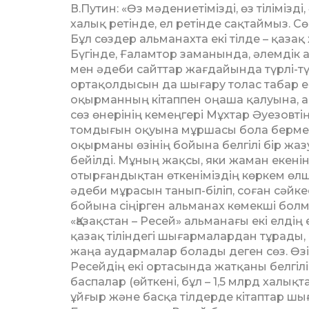
В.Путин: «Өз мәдениетімізді, өз тілімізді
халық ретінде, ел ретінде сақтаймыз. 
Бұл сөздер альманахта екі тілде – қазақ
Бүгінде, Ғаламтор заманында, әлемді
мен әдеби сайттар жағдайында түрлі-тү
ортақолдысын да шығару толас табар ем
оқырманның кітаппен оңаша қалуына, а
сөз өнерінің кемеңгері Мұхтар Әуезов
томдығын оқуына мұршасы бола берме
оқырманы өзінің бойына белгілі бір ж
бейілді. Мұның жақсы, яки жаман екені
отырғандықтан өткеніміздің көркем өл
әдеби мұрасын танып-біліп, соған сәйке
бойына сіңірген альманах көмекші бол
«Қазақстан – Ресей» альманағы екі елді
қазақ тіліндегі шығармалардан тұрады
жаңа аудармалар болады деген сөз. Өзі
Ресейдің екі ортасында жатқаны белгілі
баспалар (өйткені, бұл – 1,5 млрд халықт
ұйғыр және басқа тілдерде кітаптар шыға