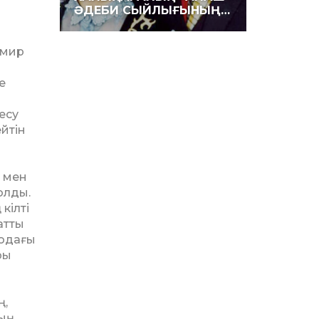
ӘДЕБИ СЫЙЛЫҒЫНЫҢ…
имир
й
е
есу
йтін
ы мен
олды.
кілті
атты
 одағы
ры
ң,
ың,