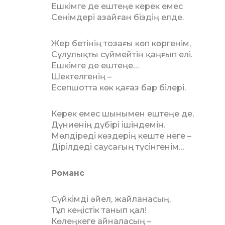
Ешкімге де ештеңе керек емес
Сенімдері азайған біздің елде.
Жер бетінің тозағы көп көргенім,
Сұлулықты сүймейтін қаңғып елі.
Ешкімге де ештеңе…
Шектелгенің –
Есепшотта көк қағаз бар білері.
Керек емес шынымен ештеңе де,
Дүниенің дүбірі ішіндемін.
Мөлдіреді көздерің кеште неге –
Дірілдеді саусағың түсінгенім…
Романс
Сүйкімді әйел, жайланасың,
Тұл кеңістік танып қал!
Көлеңкеге айналасың –