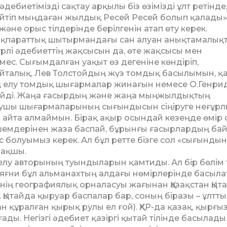
, әдебиетімізді сақтау арқылы біз өзімізді ұлт ретінде
Сөйтіп мыңдаған жылдық Ресей Ресей болып қалады»
 және орыс тілдерінде берілгенін атап өту керек.
к ақпараттық шытырмандағы сан алуан анықтамалық
рлі әдебиеттің жақсысын да, өте жақсысы мен
ес. Сығымдалған уақыт өз дегеніне көндіріп,
йталық, Лев Толстойдың жүз томдық басылымын, қ
тің елу томдық шығармалар жинағын немесе О.Генри
йді. Жаңа ғасырдың және жаңа мыңжылдықтың
азушы шығарма­лары­ның сығындысын сіңіруге неғұр
н айта алмаймын. Бірақ ақыр осындай кезеңде өмір 
шемдерінен жаза баспай, бұрынғы ғасырлардың ба
с болуымыз керек. Ал бұл ретте бізге сол «сығынды
мақшы.
ң елу авторының туындыларын қамтиды. Ал бір бөлім 
, яғни бұл альманахтың алдағы нөмірлерінде басыл
нің географиялық орналасуы жағынан Қазақстан Қыт
. Қытайда қыруар баспалар бар, соның біразы – ұлтт
ан құралған қырық рулы ел ғой). ҚХР-да қазақ, қырғыз
ды. Негізгі әдебиет қазіргі қытай тілінде басылады