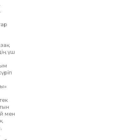
,
.
тар
азақ
дің үш
лым
сүріп
й
ны»
тек
атын
ай мен
ық
,
.