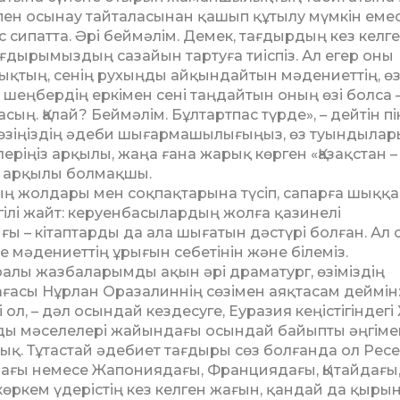
қпен осынау тайталасынан қашып құтылу мүмкін емес
сипатта. Әрі беймәлім. Демек, тағдырдың кез келг
ғдырымыз­дың сазайын тартуға тиіспіз. Ал егер оны
лықтың, сенің рухыңды айқындайтын мәдениеттің, өз
 шеңбердің еркімен сені таңдайтын оның өзі болса –
ың. Қалай? Беймәлім. Бұлтартпас түрде», – дейтін пік
к өзіңіздің әдеби шығармашылығыңыз, өз туындылар
ріңіз арқылы, жаңа ғана жарық көрген «Қазақстан –
і арқылы болмақшы.
ың жолдары мен соқпақтарына түсіп, сапарға шыққа
гілі жайт: керуенбасылардың жолға қазинелі
ғы – кітаптарды да ала шығатын дәстүрі болған. Ал
 мәдениеттің ұрығын себетінін және білеміз.
уралы жазбаларымды ақын әрі драматург, өзіміздің
асы Нұрлан Оразалиннің сөзімен аяқтасам деймін
ол, – дәл осындай кездесуге, Еуразия кеңістігіндегі 
ды мәселелері жайындағы осындай байыпты әңгіме
ық. Тұтастай әдебиет тағдыры сөз болғанда ол Ресе
андағы немесе Жапония­дағы, Франциядағы, Қытайдағы
көркем үдерістің кез келген жағын, қандай да қыры