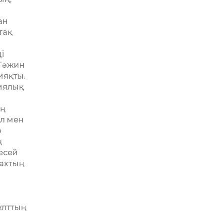
ан
тақ
і
 Тәжин
ияқты.
гиялық
ің
ал мен
р
ң
есей
нахтың
ұлттың