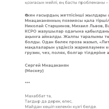
қозғасын мейлі, ең басты проблеманы –
Өткен ғасырдың жетпісінші жылдары 
Мнацаканянның поэзиясы қала тіршіл
Николай Старшинов, Михаил Львов, 
КСРО жазушылар одағына қабылданып
ақынға айналды. Жалпы таралымы тө
болды. Одан бөлек проза жазып, «Ли
мақалаларын үздіксіз жариялаумен кел
грузин, чех, поляк, болгар тілдеріне
Сергей Мнацаканян
(Мәскеу)
***
Махаббат та,
Тағдыр да дерек, елес,
Майдан кешіп келемін күзгі белде.