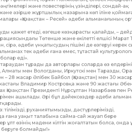
гімелері және повестерінің үзінділері, сондай-ақ
і және әзірше жұртшылық назарына көп іліне қоймағ
ары «Қазақстан – Ресей» әдеби альманағының ор
уды қажет етеді, өзгеше көзқарасты қалайды, – дейд
рациясындағы Төтенше және өкілетті елшісі Марат
, сірә, әдеби үнқатысудың пішімі де өзгеруі керек с
альманах тек әдеби ғана емес, тұтастай культуроло
болар еді».
к-тараудан тұрады да авторлары соларда өз елдерін
ы, Алматы мен Вологданы, Иркутскі мен Таразды, Ор
 – 28 жасар Әлібек Байбол (Қазақстан) мен 30 жаса
 жастағы Владимир Костровқа және 90 жастағы Әбе
ах Қазақстан Президенті Нұрсұлтан Назарбаев пен Р
рімен ашылады. Әрі бұл дәйексөздер әдеби альма
атқарады.
з: тілімізді, руханиятымызды, дәстүрлерімізді,
 ғана уақыт талабына сайма-сай жауап бере
ұлт өзінің мәдени кілтін жоғалтатын болса, онда 
л беруге болмайды!»