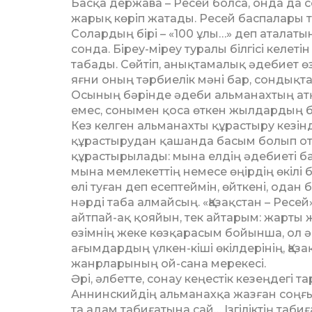
Басқа держава – Ресей болса, онда да с
жарық көріп жатады. Ресей баспалары
Солардың бірі – «100 ұлы…» деп аталат
сонда. Біреу-міреу туралы білгісі келеті
табады. Сөйтіп, анықтамалық әдебиет өз
яғни оның тәрбиелік мәні бар, сондықт
Осының бәрінде әдеби альманахтың атқ
емес, сонымен қоса өткен жылдардың б
Кез келген альманахты құрастыру кезі
құрастырудан қашанда басым болып о
құрастырылады: мына елдің әдебиеті ба
мына мемлекет­тің немесе өңірдің өкілі
өлі туған деп есептеймін, өйткені, ода
нәрді таба алмайсың. «Қазақстан – Рес
айтпай-ақ қояйын, тек айтарым: жарты 
өзімнің жеке көзқарасым бойынша, ол 
ағымдардың үлкен-кіші өкілдерінің, Қаза
жанрларының ой-сана мерекесі.
Әрі, әлбетте, сонау кеңестік кезеңдегі 
Аннинскийдің альманахқа жазған соңғы 
та адам табиғатына сай… Ізгіліктің т