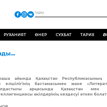
РУХАНИЯТ
ӨНЕР
СҰХБАТ
ТАРИХ
Ә
ады…
раша айында Қазақстан Республикасының 
 елшілігінің бастамасымен және «Литерат
алдастығы арқасында Қазақстан мен 
ллигенциясы өкілдерінің кездесуі өткен болат
НОВ,