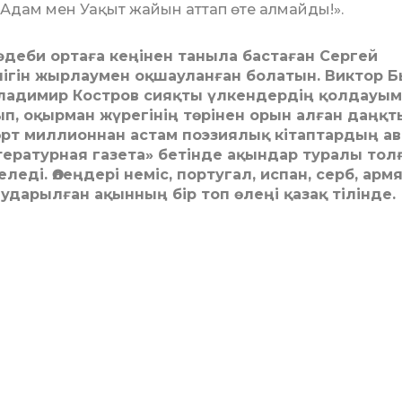
 Адам мен Уақыт жайын аттап өте алмайды!».
әдеби ортаға кеңінен таныла бастаған Сергей
ігін жырлаумен оқшауланған болатын. Виктор Б
Владимир Костров сияқты үлкендердің қолдауы
, оқырман жүрегінің төрінен орын алған даңқт
рт миллионнан астам поэзиялық кітаптардың а
тературная газета» бетінде ақындар туралы то
еді. Өлеңдері неміс, португал, испан, серб, армя
 аударылған ақынның бір топ өлеңі қазақ тілінде.