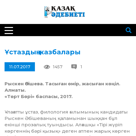
Ұстаздың жазбалары
11.07.2017
1457
1
Рыскен Әбішева. Тасыған өмір, жасыған көңіл.
Алматы.
«Төрт Бөрі» баспасы, 2017.
Ұлағатты ұстаз, филология ғылымы­ның кандидаты
Рыскен Әбішева­ның қала­мы­нан шыққан бұл
екінші прозалық туындысы. Алғашқы «Тірі жүріп
көргеннің бәрі қызық» деген атпен жарық көрген