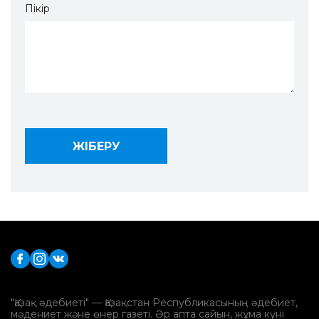
Пікір
"Қазақ әдебиеті" — Қазақстан Республикасының әдебиет,
мәдениет және өнер газеті. Әр апта сайын, жұма күні