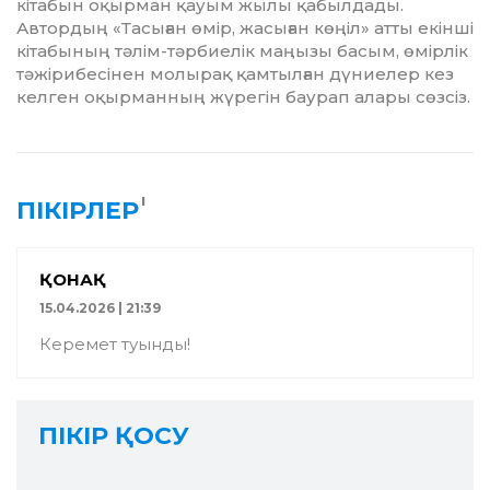
кітабын оқырман қауым жылы қабылдады.
Автордың «Тасыған өмір, жасыған көңіл» атты екінші
кітабының тәлім-тәр­­биелік маңызы басым, өмірлік
тәжіри­бесінен молырақ қамтылған дү­ниелер кез
келген оқырманның жүрегін баурап алары сөзсіз.
1
ПІКІРЛЕР
ҚОНАҚ
15.04.2026 | 21:39
Керемет туынды!
ПІКІР ҚОСУ