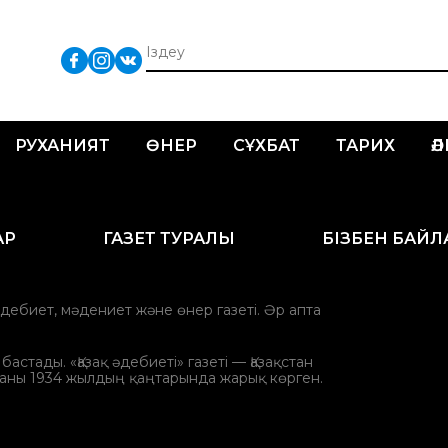
РУХАНИЯТ
ӨНЕР
СҰХБАТ
ТАРИХ
Ә
АР
ГАЗЕТ ТУРАЛЫ
БІЗБЕН БАЙ
әдебиет, мәдениет және өнер газеті. Әр апта
стады. «Қазақ әдебиеті» газеті — Қазақстан
аны 1934 жылдың қаңтарында жарық көрген.