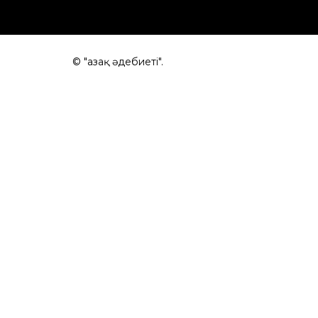
© "Қазақ әдебиеті".