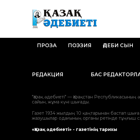
ПРОЗА
ПОЭЗИЯ
ӘДЕБИ СЫН
РЕДАКЦИЯ
БАС РЕДАКТОРЛ
"Қазақ әдебиеті" — Қазақстан Республикасының 
сайын, жұма күні шығады.
Газет 1934 жылдың 10 қаңтарынан бастап шыға ба
жазушылар одағының органы ретінде тұңғыш с
«Қазақ әдебиеті» - газетінің тарихы