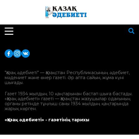
"Қазақ әдебиеті" — Қазақстан Республикасының әдебиет,
мәдениет және өнер газеті. Әр апта сайын, жұма күні
шығады.
Газет 1934 жылдың 10 қаңтарынан бастап шыға бастады.
«Қазақ әдебиеті» газеті — Қазақстан жазушылар одағының
органы ретінде тұңғыш саны 1934 жылдың қаңтарында
жарық көрген.
«Қазақ әдебиеті» - газетінің тарихы