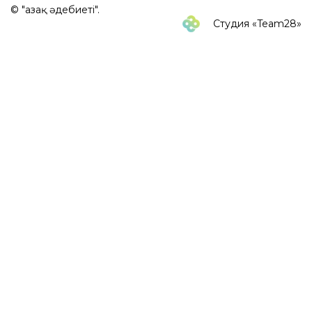
© "Қазақ әдебиеті".
Студия «Team28»