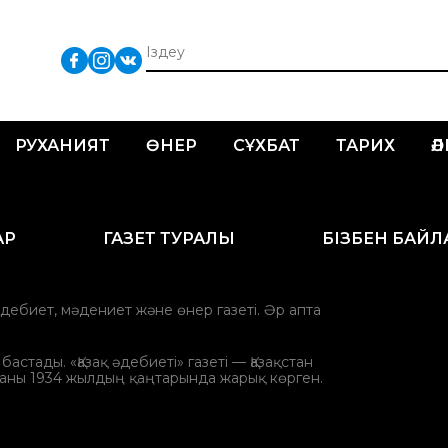
РУХАНИЯТ
ӨНЕР
СҰХБАТ
ТАРИХ
Ә
АР
ГАЗЕТ ТУРАЛЫ
БІЗБЕН БАЙ
әдебиет, мәдениет және өнер газеті. Әр апта
стады. «Қазақ әдебиеті» газеті — Қазақстан
аны 1934 жылдың қаңтарында жарық көрген.