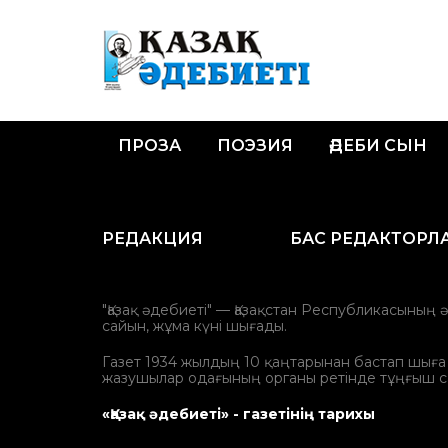
ПРОЗА
ПОЭЗИЯ
ӘДЕБИ СЫН
РЕДАКЦИЯ
БАС РЕДАКТОРЛ
"Қазақ әдебиеті" — Қазақстан Республикасының 
сайын, жұма күні шығады.
Газет 1934 жылдың 10 қаңтарынан бастап шыға ба
жазушылар одағының органы ретінде тұңғыш с
«Қазақ әдебиеті» - газетінің тарихы