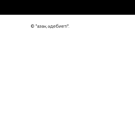
© "Қазақ әдебиеті".