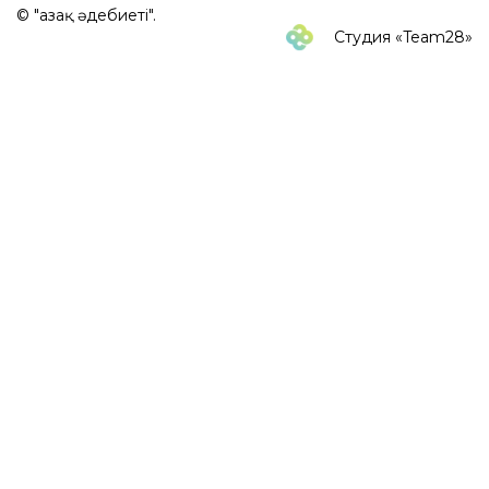
© "Қазақ әдебиеті".
Студия «Team28»