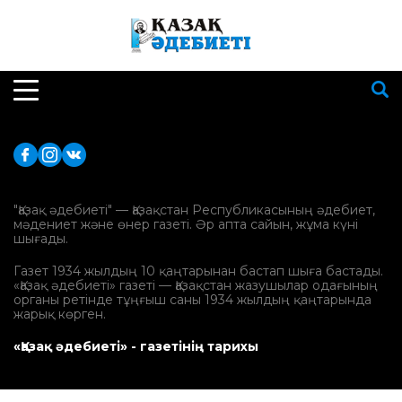
"Қазақ әдебиеті" — Қазақстан Республикасының әдебиет,
мәдениет және өнер газеті. Әр апта сайын, жұма күні
шығады.
Газет 1934 жылдың 10 қаңтарынан бастап шыға бастады.
«Қазақ әдебиеті» газеті — Қазақстан жазушылар одағының
органы ретінде тұңғыш саны 1934 жылдың қаңтарында
жарық көрген.
«Қазақ әдебиеті» - газетінің тарихы