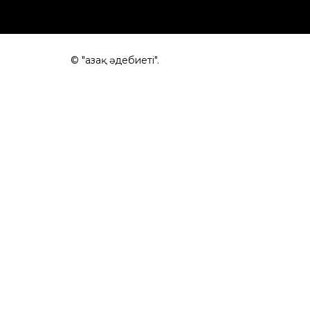
© "Қазақ әдебиеті".