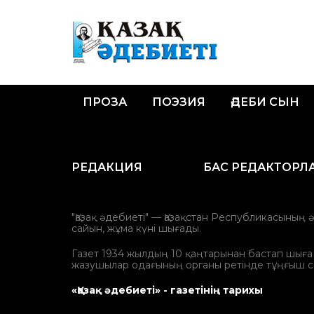
ПРОЗА
ПОЭЗИЯ
ӘДЕБИ СЫН
РЕДАКЦИЯ
БАС РЕДАКТОРЛ
"Қазақ әдебиеті" — Қазақстан Республикасының 
сайын, жұма күні шығады.
Газет 1934 жылдың 10 қаңтарынан бастап шыға ба
жазушылар одағының органы ретінде тұңғыш с
«Қазақ әдебиеті» - газетінің тарихы