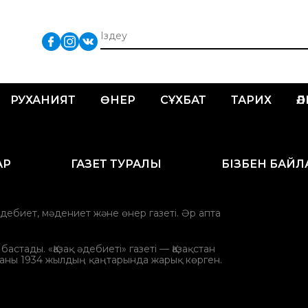
РУХАНИЯТ
ӨНЕР
СҰХБАТ
ТАРИХ
Ә
АР
ГАЗЕТ ТУРАЛЫ
БІЗБЕН БАЙ
әдебиет, мәдениет және өнер газеті. Әр апта
стады. «Қазақ әдебиеті» газеті — Қазақстан
аны 1934 жылдың қаңтарында жарық көрген.