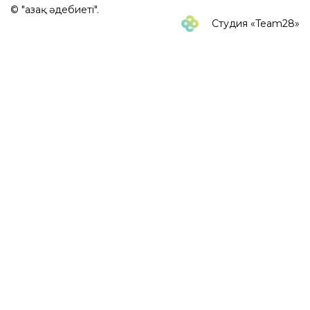
© "Қазақ әдебиеті".
Студия «Team28»