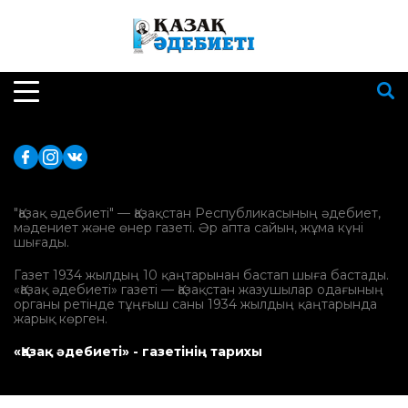
"Қазақ әдебиеті" — Қазақстан Республикасының әдебиет,
мәдениет және өнер газеті. Әр апта сайын, жұма күні
шығады.
Газет 1934 жылдың 10 қаңтарынан бастап шыға бастады.
«Қазақ әдебиеті» газеті — Қазақстан жазушылар одағының
органы ретінде тұңғыш саны 1934 жылдың қаңтарында
жарық көрген.
«Қазақ әдебиеті» - газетінің тарихы